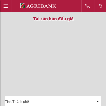
Tài sản bán đấu giá
Tài sản bán đấu giá
Tài sản bán đấu giá