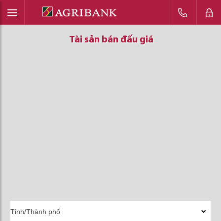
Tài sản bán đấu giá
Tài sản bán đấu giá
Tài sản bán đấu giá