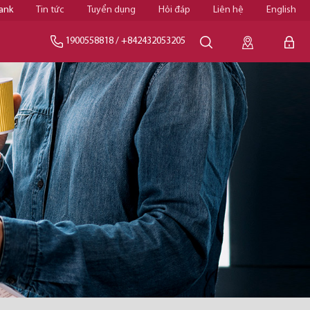
ank
Tin tức
Tuyển dụng
Hỏi đáp
Liên hệ
English
1900558818
/
+842432053205