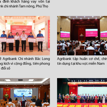
a đình khách hàng vay vốn tại
nk chi nhánh Tam nông, Phú Thọ
rẻ Agribank Chi nhánh Bắc Long
Agribank tập huấn cơ chế, chí
ng kích vì cộng đồng, tiên phong
tín dụng tại khu vực miền Nam
 đổi số