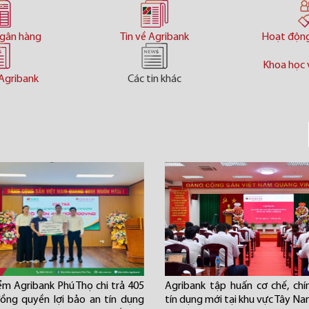
ngân hàng
Tin về Agribank
Hoạt độn
Khoa học 
Agribank
Các tin khác
ểm Agribank Phú Thọ chi trả 405
Agribank tập huấn cơ chế, chí
đồng quyền lợi bảo an tín dụng
tín dụng mới tại khu vực Tây N