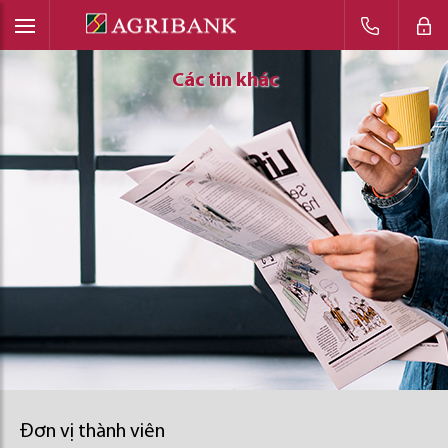
Các tin khác
Các tin khác
Các tin khác
Đơn vị thành viên