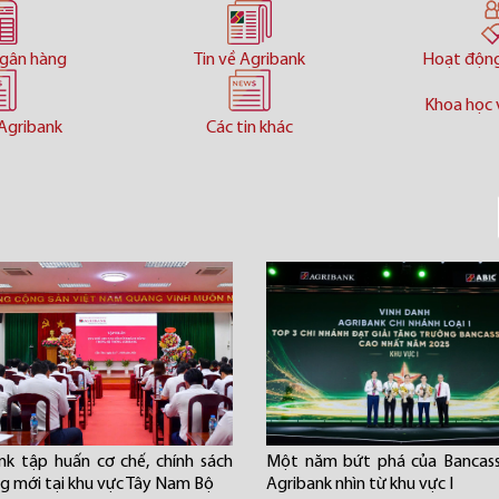
ngân hàng
Tin về Agribank
Hoạt độn
Khoa học 
Agribank
Các tin khác
nk tập huấn cơ chế, chính sách
Một năm bứt phá của Bancass
ng mới tại khu vực Tây Nam Bộ
Agribank nhìn từ khu vực I