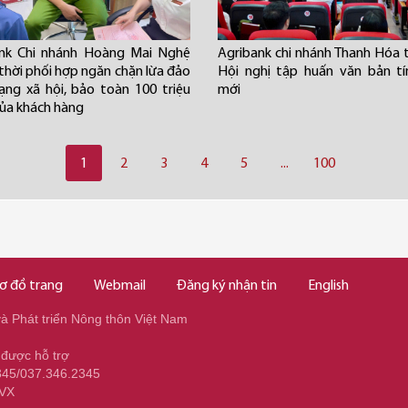
ank Chi nhánh Hoàng Mai Nghệ
Agribank chi nhánh Thanh Hóa 
 thời phối hợp ngăn chặn lừa đảo
Hội nghị tập huấn văn bản t
ng xã hội, bảo toàn 100 triệu
mới
ủa khách hàng
1
2
3
4
5
...
100
ơ đồ trang
Webmail
Đăng ký nhận tin
English
 Phát triển Nông thôn Việt Nam
 được hỗ trợ
345/037.346.2345
NVX