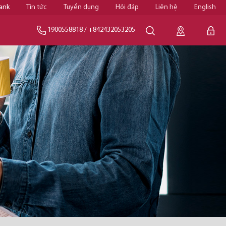
ank
Tin tức
Tuyển dụng
Hỏi đáp
Liên hệ
English
1900558818
/
+842432053205