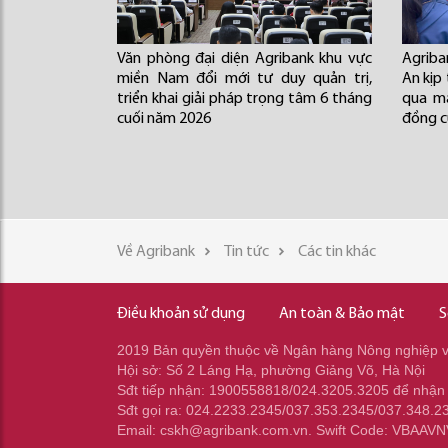
Văn phòng đại diện Agribank khu vực
Agrib
miền Nam đổi mới tư duy quản trị,
An kịp
triển khai giải pháp trọng tâm 6 tháng
qua mạ
cuối năm 2026
đồng c
Về Agribank
Tin tức
Các tin khác
Điều khoản sử dụng
An toàn & Bảo mật
S
2019 Bản quyền thuộc về Ngân hàng Nông nghiệp và
Hội sở: Số 2 Láng Hạ, phường Giảng Võ, Hà Nội
Sđt tiếp nhận: 1900558818/024.3205.3205 để nhận
Sđt gọi ra: 024.2233.2345/037.353.2345/037.348.2
Email: cskh@agribank.com.vn. Swift Code: VBAAV