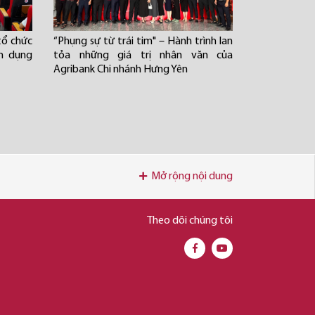
tổ chức
“Phụng sự từ trái tim" – Hành trình lan
ín dụng
tỏa những giá trị nhân văn của
Agribank Chi nhánh Hưng Yên
Mở rộng nội dung
Theo dõi chúng tôi