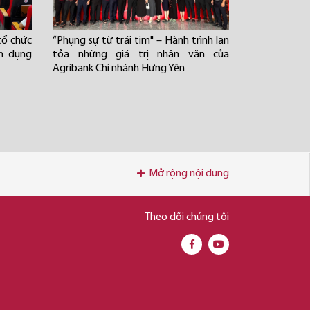
tổ chức
“Phụng sự từ trái tim" – Hành trình lan
ín dụng
tỏa những giá trị nhân văn của
Agribank Chi nhánh Hưng Yên
Mở rộng nội dung
Theo dõi chúng tôi