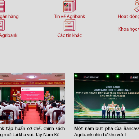
ngân hàng
Tin về Agribank
Hoạt độn
Khoa học 
Agribank
Các tin khác
nk tập huấn cơ chế, chính sách
Một năm bứt phá của Bancass
ng mới tại khu vực Tây Nam Bộ
Agribank nhìn từ khu vực I