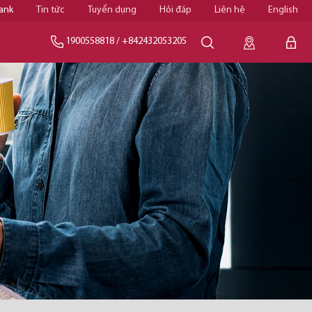
ank
Tin tức
Tuyển dụng
Hỏi đáp
Liên hệ
English
1900558818
/
+842432053205