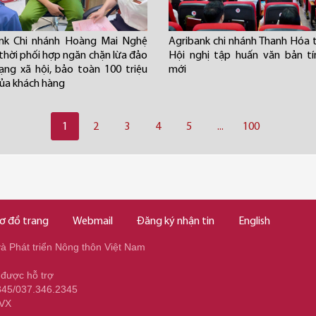
ank Chi nhánh Hoàng Mai Nghệ
Agribank chi nhánh Thanh Hóa 
 thời phối hợp ngăn chặn lừa đảo
Hội nghị tập huấn văn bản t
ng xã hội, bảo toàn 100 triệu
mới
ủa khách hàng
1
2
3
4
5
...
100
ơ đồ trang
Webmail
Đăng ký nhận tin
English
 Phát triển Nông thôn Việt Nam
 được hỗ trợ
345/037.346.2345
NVX