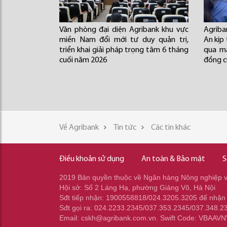
Văn phòng đại diện Agribank khu vực
Agrib
miền Nam đổi mới tư duy quản trị,
An kịp
triển khai giải pháp trọng tâm 6 tháng
qua mạ
cuối năm 2026
đồng c
Về Agribank
Tin tức
Các tin khác
Điều khoản sử dụng
An toàn & Bảo mật
S
2019 Bản quyền thuộc về Ngân hàng Nông nghiệp và
Hội sở: Số 2 Láng Hạ, phường Giảng Võ, Hà Nội
Sđt tiếp nhận: 1900558818/024.3205.3205 để nhận
Sđt gọi ra: 024.2233.2345/037.353.2345/037.348.2
Email: cskh@agribank.com.vn. Swift Code: VBAAV