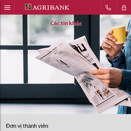
Các tin khác
Các tin khác
Các tin khác
Đơn vị thành viên