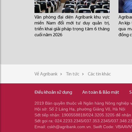
Văn phòng đại diện Agribank khu vực
Agrib
miền Nam đổi mới tư duy quản trị,
An kịp
triển khai giải pháp trọng tâm 6 tháng
qua mạ
cuối năm 2026
đồng c
Về Agribank
Tin tức
Các tin khác
Điều khoản sử dụng
An toàn & Bảo mật
S
2019 Bản quyền thuộc về Ngân hàng Nông nghiệp và
Hội sở: Số 2 Láng Hạ, phường Giảng Võ, Hà Nội
Sđt tiếp nhận: 1900558818/024.3205.3205 để nhận
Sđt gọi ra: 024.2233.2345/037.353.2345/037.348.2
Email: cskh@agribank.com.vn. Swift Code: VBAAV