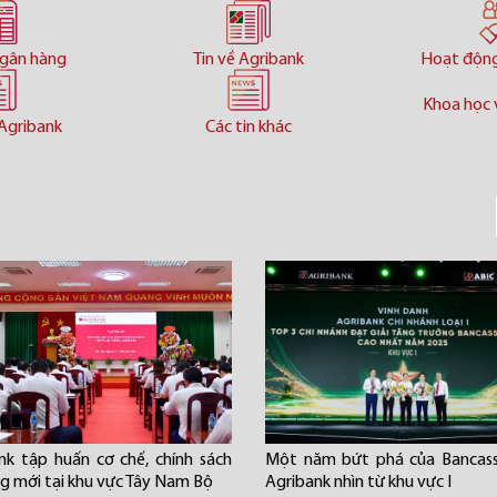
ngân hàng
Tin về Agribank
Hoạt độn
Khoa học 
Agribank
Các tin khác
nk tập huấn cơ chế, chính sách
Một năm bứt phá của Bancass
ng mới tại khu vực Tây Nam Bộ
Agribank nhìn từ khu vực I