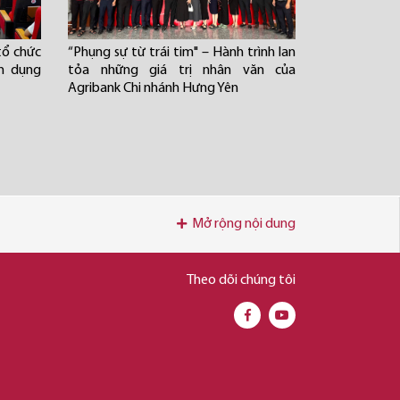
tổ chức
“Phụng sự từ trái tim" – Hành trình lan
ín dụng
tỏa những giá trị nhân văn của
Agribank Chi nhánh Hưng Yên
Mở rộng nội dung
Theo dõi chúng tôi