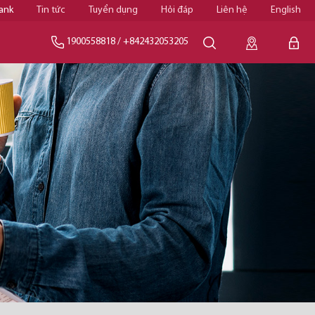
ank
Tin tức
Tuyển dụng
Hỏi đáp
Liên hệ
English
1900558818
/
+842432053205