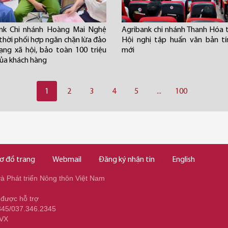
ank Chi nhánh Hoàng Mai Nghệ
Agribank chi nhánh Thanh Hóa 
 thời phối hợp ngăn chặn lừa đảo
Hội nghị tập huấn văn bản t
ng xã hội, bảo toàn 100 triệu
mới
ủa khách hàng
1
2
3
4
5
...
100
ơ đồ trang
Webmail
Đăng ký nhận tin
English
 Phát triển Nông thôn Việt Nam
 được hỗ trợ
345/037.346.2345
NVX