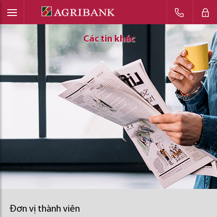
Các tin khác
Các tin khác
Các tin khác
Đơn vị thành viên