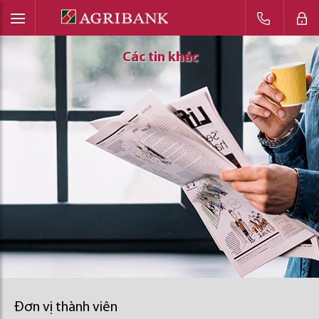
Các tin khác
Các tin khác
Các tin khác
Đơn vị thành viên