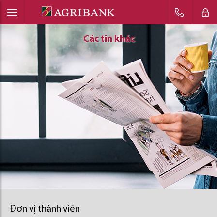
Các tin khác
Các tin khác
Các tin khác
Đơn vị thành viên