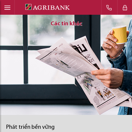
Các tin khác
Các tin khác
Các tin khác
Phát triển bền vững