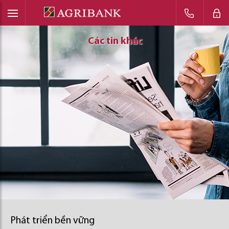
Các tin khác
Các tin khác
Các tin khác
Phát triển bền vững