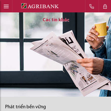
Các tin khác
Các tin khác
Các tin khác
Phát triển bền vững