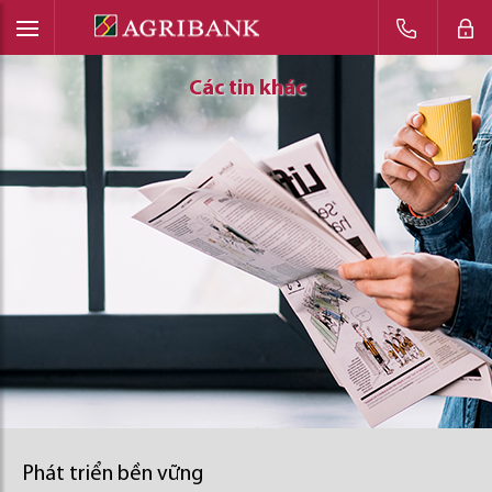
Các tin khác
Các tin khác
Các tin khác
Phát triển bền vững