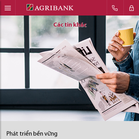
Các tin khác
Các tin khác
Các tin khác
Phát triển bền vững