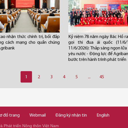
ao nhận thức chính trị, bồi đắp
Kỷ niệm 78 năm ngày Bác Hồ ra 
ởng cách mạng cho quần chúng
gọi thi đua ái quốc (11/6/
Agribank
11/6/2026): Thắp sáng ngọn lửa 
yêu nước - Động lực để Agriba
bước trên hành trình phát triển
1
2
3
4
5
...
45
ơ đồ trang
Webmail
Đăng ký nhận tin
English
 Phát triển Nông thôn Việt Nam