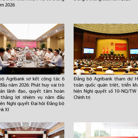
ăm 2026
ộ Agribank sơ kết công tác 6
Đảng bộ Agribank tham dự Hộ
đầu năm 2026: Phát huy vai trò
toàn quốc quán triệt, triển kh
hân lãnh đạo, quyết tâm hoàn
hiện Nghị quyết số 10-NQ/TW
 thắng lợi nhiệm vụ năm đầu
Chính trị
iện Nghị quyết Đại hội Đảng bộ
nk XI