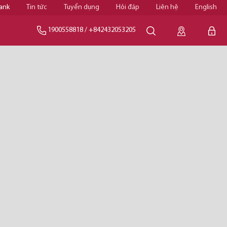
ank
Tin tức
Tuyển dụng
Hỏi đáp
Liên hệ
English
1900558818
/
+842432053205