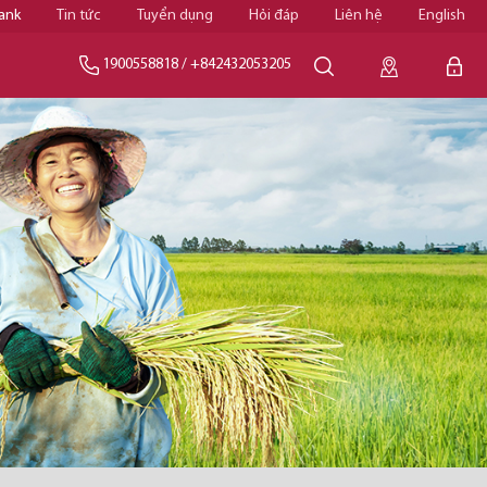
ank
Tin tức
Tuyển dụng
Hỏi đáp
Liên hệ
English
1900558818
/
+842432053205