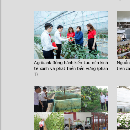
Agribank đồng hành kiến tạo nền kinh
Nguồn
tế xanh và phát triển bền vững (phần
trên c
1)