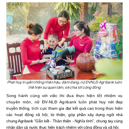
Phát huy truyền thống nhân hậu, đảm đang, nữ ĐVNLĐ Agribank luôn
thể hiện sự quan tâm, sẻ chia tới cộng đồng
Song hành cùng với việc thi đua thực hiện tốt nhiệm vụ
chuyên môn, nữ ĐV-NLĐ Agribank luôn
phát huy nét đẹp
truyền thống,
tích cực
tham gia đạt kết quả cao trong thực hiện
các hoạt động xã hội, từ thiện,
góp phần
xây dựng ngôi nhà
chung Agribank “Gắn kết - Thân thiện - Nghĩa tình”
,
chung tay cùng
nhân dân cả nước thực hiện trách nhiệm với cộng đồng và xã hội.