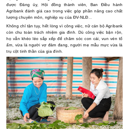
được Đảng ủy, Hội đồng thành viên, Ban Điều hành
Agribank đánh giá cao trong việc góp phần nâng cao chất
lượng chuyên môn, nghiệp vụ của ĐV-NLĐ...
Không chỉ tận tụy, hết lòng vì công việc, nữ cán bộ Agribank
còn chu toàn trách nhiệm gia đình. Dù công việc bận rộn,
họ vẫn khéo léo sắp xếp để chăm sóc con cái, vun vén tổ
ấm
, vừa là
người vợ đảm đang, người mẹ mẫu mực
vừa là
trụ cột tinh thần của gia đình.