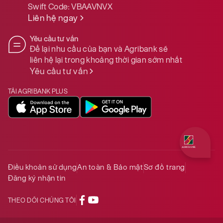
Swift Code:
VBAAVNVX
Liên hệ ngay
Yêu cầu tư vấn
Để lại nhu cầu của bạn và Agribank sẽ
liên hệ lại trong khoảng thời gian sớm nhất
Yêu cầu tư vấn
TẢI AGRIBANK PLUS
Quý khách 
Điều khoản sử dụng
An toàn & Bảo mật
Sơ đồ trang
Đăng ký nhận tin
THEO DÕI CHÚNG TÔI