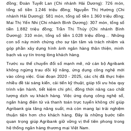
đồn
g;
Đoàn Tuyết Lan
(Chi nhánh Hải Dương):
726 món,
tổng số tiền 1.246 triệu đồng
;
Nguyễn Thị Hường
(Chi
nhánh Hải Dương):
581 món, tổng số tiền 1.360 triệu đồng
;
Mai Thị Yến Nhi
(Chi nhánh Bình Dương):
307 món, tổng số
tiền 1.882 triệu đồng
;
Trần Thị Thúy
(Chi nhánh Bình
Dương):
310 món, tổng số tiền 1.028 triệu đồng
…
Những
con số này minh chứng cho sự tận tâm và trách nhiệm
và
góp phần xây dựng hình ảnh
ngân hàng thân thiện, minh
bạch và uy tín trong lòng khách hàng.
Trước xu thế chuyển đổi số mạnh mẽ
, nữ cán bộ Agribank
không ngừng trau dồi kỹ năng, ứng dụng công nghệ mới
vào công việc. Giai đoạn 2020 - 2025, các chị đã thực hiện
nhiều
đề tài sáng kiến, cải tiến kỹ thuật
, giúp tối ưu hóa quy
trình vận hành, tiết kiệm chi phí, đồng thời nâng cao chất
lượng dịch vụ khách hàng.
Việc
ứng dụng công nghệ số,
ngân hàng điện tử và thanh toán trực tuyến không chỉ giúp
Agribank gia tăng năng suất, mà còn mang lại trải nghiệm
thuận tiện hơn cho khách hàng. Đây là những bước tiến
quan trọng giúp Agribank giữ vững vị thế tiên phong trong
hệ thống ngân hàng thương mại Việt Nam.