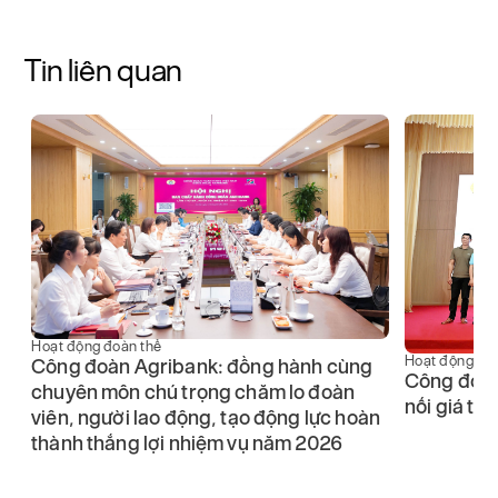
Tin liên quan
Hoạt động đoàn thể
Hoạt động đo
Công đoàn Agribank: đồng hành cùng
Công đoàn 
chuyên môn chú trọng chăm lo đoàn
nối giá trị
viên, người lao động, tạo động lực hoàn
ĩ
thành thắng lợi nhiệm vụ năm 2026