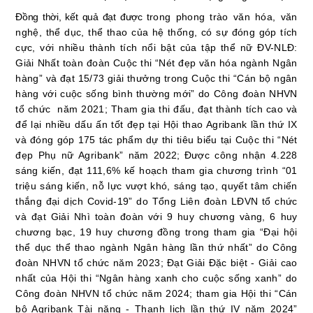
Đồng thời, kết quả đạt được
trong phong trào văn hóa, văn
nghệ, thể dục, thể thao c
ủa
hệ thống, có sự đóng góp tích
cực, với nhiều thành tích nổi bật của tập thể nữ ĐV-NLĐ:
Giải Nhất toàn đoàn
Cuộc thi “Nét đẹp văn hóa ngành Ngân
hàng” và
đạt 15/73 giải thưởng trong Cuộc thi “Cán bộ ngân
hàng với cuộc sống bình thường mới” do Công đoàn NHVN
tổ chức
năm 2021; Tham gia thi đấu, đạt
thành tích cao và
để lại nhiều dấu ấn tốt đẹp tại Hội thao Agribank lần thứ IX
và đóng góp 175 tác phẩm dự thi tiêu biểu
tại Cuộc thi
“Nét
đẹp Phụ nữ Agribank” năm 2022
;
Được công nhận
4.228
sáng kiến, đạt 111,6% kế hoạch tham
gia chương trình “01
triệu sáng kiến, nỗ lực vượt khó, sáng tạo, quyết tâm chiến
thắng đại dịch Covid-19” do Tổng Liên đoàn LĐVN tổ chức
và
đạt Giải Nhì toàn đoàn với 9 huy chương vàng, 6 huy
chương bạc, 19 huy chương đồng
trong
tham gia “
Đại hội
thể dục thể thao ngành Ngân hàng lần thứ nhất”
do Công
đoàn NHVN tổ chức năm 2023
;
Đạt Giải Đặc biệt - Giải cao
nhất của Hội thi “Ngân hàng xanh cho cuộc sống xanh” do
Công đoàn NHVN tổ chức năm 2024; tham gia Hội thi “Cán
bộ Agribank Tài năng - Thanh lịch lần thứ IV năm 2024”