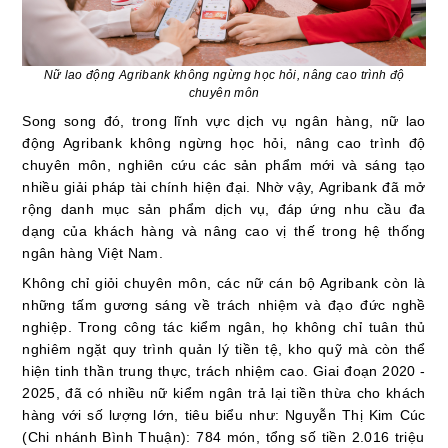
Nữ lao động Agribank không ngừng học hỏi, nâng cao trình độ
chuyên môn
Song song đó, trong lĩnh vực dịch vụ ngân hàng, nữ lao
động Agribank không ngừng học hỏi, nâng cao trình độ
chuyên môn, nghiên cứu các sản phẩm mới và sáng tạo
nhiều giải pháp tài chính hiện đại. Nhờ vậy, Agribank đã mở
rộng danh mục sản phẩm dịch vụ, đáp ứng nhu cầu đa
dạng của khách hàng và nâng cao vị thế trong hệ thống
ngân hàng Việt Nam.
Không chỉ giỏi chuyên môn, các nữ cán bộ Agribank còn là
những tấm gương sáng về trách nhiệm và đạo đức nghề
nghiệp
. Trong công tác kiểm ngân, họ không chỉ tuân thủ
nghiêm ngặt quy trình quản lý tiền tệ, kho quỹ mà còn thể
hiện tinh thần
trung thực, trách nhiệm cao
.
Giai đoạn 2020 -
2025, đã có nhiều nữ kiểm ngân trả lại tiền thừa cho khách
hàng với số lượng lớn, tiêu biểu như:
Nguyễn Thị Kim Cúc
(Chi nhánh Bình Thuận):
784 món, tổng số tiền 2.016 triệu