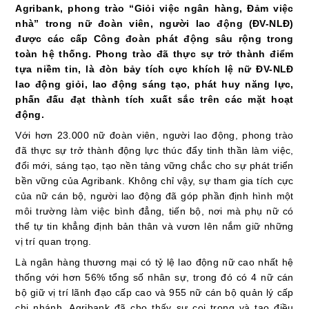
Agribank, phong trào “Giỏi việc ngân hàng, Đảm việc
nhà” trong nữ đoàn viên, người lao động (ĐV-NLĐ)
được các cấp Công đoàn phát động sâu rộng trong
toàn hệ thống. Phong trào đã thực sự trở thành điểm
tựa niềm tin, là đòn bảy tích cực
khích lệ nữ ĐV-NLĐ
lao động giỏi, lao động sáng tạo
, phát huy năng lực,
phấn đấu đạt thành tích xuất sắc trên các mặt hoạt
động.
Với hơn
23.000 nữ đoàn viên, người lao động
, phong trào
đã thực sự trở thành động lực thúc đẩy tinh thần làm việc,
đổi mới, sáng tạo, tạo nền tảng vững chắc cho sự phát triển
bền vững của Agribank. Không chỉ vậy, sự tham gia tích cực
của nữ cán bộ, người lao động đã góp phần định hình một
môi trường làm việc bình đẳng, tiến bộ
, nơi mà phụ nữ có
thể tự tin khẳng định bản thân và vươn lên nắm giữ những
vị trí q
u
an trọng.
Là ngân hàng thương mại có tỷ lệ lao động nữ cao nhất hệ
thống với hơn
56% tổng số nhân sự
, trong đó có
4 nữ cán
bộ giữ vị trí lãnh đạo cấp cao
và
955 nữ cán bộ quản lý cấp
chi nhánh
, Agribank đã cho thấy sự coi trọng và tạo điều