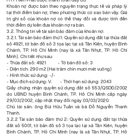
Khoản nợ được bán theo nguyên trạng thực tế và pháp lý
tại thời điểm bán nợ, theo phương thức có sao bán vậy. Giá
trị ghi sổ của khoản nợ có thể thay đổi và được tính đến
thời điểm dự kiến đưa khoản nợ ra bán.
3.2. Thông tin về tài sản bảo đảm của khoản nợ:
3.2.1. Tài sản bảo đảm thứ 1: Quyền sử dụng đất tại thửa đất
số 4921, tờ bản đồ số 3 tọa lạc tại xã Tân Kiên, huyện Bình
Chánh, TP. Hồ Chí Minh (nay là xã Tân Nhựt, TP. Hồ Chí
Minh). Chi tiết như sau:
- Thửa đất số: 4921 - Tờ bản đồ số: 3
- Diện tích: 290 m2 (Hai trăm chín mươi mét vuông)
- Hình thức sử dụng: -/-
- Mục đích sử dụng: V. - Thời hạn sử dụng: 2043
Giấy chứng nhận quyền sử dụng đất số 553/QSDĐ/2002
do UBND huyện Bình Chánh, TP. Hồ Chí Minh cấp ngày
29/03/2002, cập nhật thay đổi ngày 03/03/2020.
Chủ tài sản: ông Bùi Hữu Tuấn và bà Đỗ Nguyễn Thanh
Thanh.
3.2.2 Tài sản bảo đảm thứ 2: Quyền sử dụng đất tại thửa
đất số 5001, tờ bản đồ số 3 tọa lạc tại xã Tân Kiên, huyện
Bình Chánh, TP. Hồ Chí Minh (nay là xã Tân Nhựt, TP. Hồ