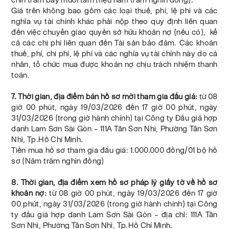
Giá trên không bao gồm các loại thuế, phí, lệ phí và các
nghĩa vụ tài chính khác phải nộp theo quy định liên quan
đến việc chuyển giao quyền sở hữu khoản nợ (nếu có), kể
cả các chi phí liên quan đến Tài sản bảo đảm. Các khoản
thuế, phí, chi phí, lệ phí và các nghĩa vụ tài chính này do cá
nhân, tổ chức mua được khoản nợ chịu trách nhiệm thanh
toán.
7. Thời gian, địa điểm bán hồ sơ mời tham gia đấu giá:
từ 08
giờ 00 phút, ngày 19/03/2026 đến 17 giờ 00 phút, ngày
31/03/2026 (trong giờ hành chính) tại Công ty Đấu giá hợp
danh Lam Sơn Sài Gòn – 111A Tân Sơn Nhì, Phường Tân Sơn
Nhì, Tp.Hồ Chí Minh.
Tiền mua hồ sơ tham gia đấu giá: 1.000.000 đồng/01 bộ hồ
sơ (Năm trăm nghìn đồng)
8. Thời gian, địa điểm xem hồ sơ pháp lý giấy tờ về hồ sơ
khoản nợ:
từ 08 giờ 00 phút, ngày 19/03/2026 đến 17 giờ
00 phút, ngày 31/03/2026 (trong giờ hành chính) tại Công
ty đấu giá hợp danh Lam Sơn Sài Gòn – địa chỉ: 111A Tân
Sơn Nhì, Phường Tân Sơn Nhì, Tp.Hồ Chí Minh.