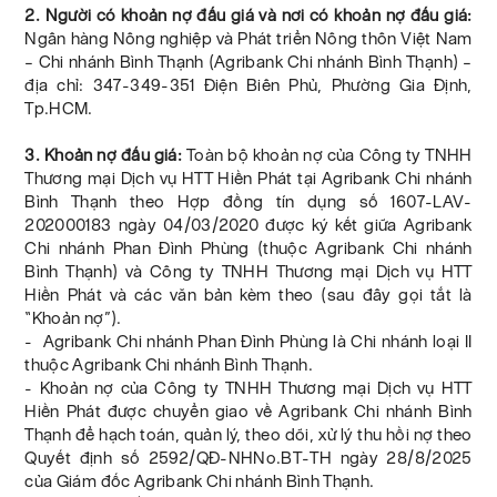
2. Người có khoản nợ đấu giá và nơi có khoản nợ đấu giá:
Ngân hàng Nông nghiệp và Phát triển Nông thôn Việt Nam
– Chi nhánh Bình Thạnh (Agribank Chi nhánh Bình Thạnh) –
địa chỉ: 347-349-351 Điện Biên Phủ, Phường Gia Định,
Tp.HCM.
3. Khoản nợ đấu giá:
Toàn bộ khoản nợ của Công ty TNHH
Thương mại Dịch vụ HTT Hiền Phát tại Agribank Chi nhánh
Bình Thạnh theo Hợp đồng tín dụng số 1607-LAV-
202000183 ngày 04/03/2020 được ký kết giữa Agribank
Chi nhánh Phan Đình Phùng (thuộc Agribank Chi nhánh
Bình Thạnh) và Công ty TNHH Thương mại Dịch vụ HTT
Hiền Phát và các văn bản kèm theo (sau đây gọi tắt là
“Khoản nợ”).
- Agribank Chi nhánh Phan Đình Phùng là Chi nhánh loại II
thuộc Agribank Chi nhánh Bình Thạnh.
- Khoản nợ của Công ty TNHH Thương mại Dịch vụ HTT
Hiền Phát được chuyển giao về Agribank Chi nhánh Bình
Thạnh để hạch toán, quản lý, theo dõi, xử lý thu hồi nợ theo
Quyết định số 2592/QĐ-NHNo.BT-TH ngày 28/8/2025
của Giám đốc Agribank Chi nhánh Bình Thạnh.