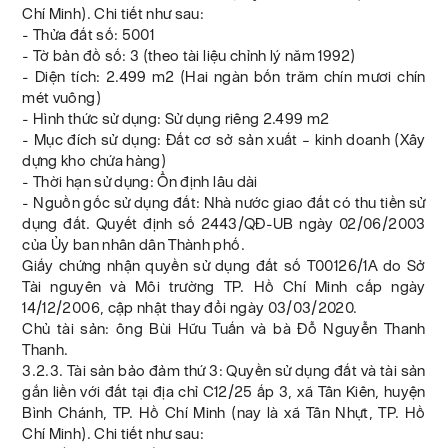
Chí Minh). Chi tiết như sau:
- Thửa đất số: 5001
- Tờ bản đồ số: 3 (theo tài liệu chỉnh lý năm 1992)
- Diện tích: 2.499 m2 (Hai ngàn bốn trăm chín mươi chín
mét vuông)
- Hình thức sử dụng: Sử dụng riêng 2.499 m2
- Mục đích sử dụng: Đất cơ sở sản xuất – kinh doanh (Xây
dựng kho chứa hàng)
- Thời hạn sử dụng: Ổn định lâu dài
- Nguồn gốc sử dụng đất: Nhà nước giao đất có thu tiền sử
dụng đất. Quyết định số 2443/QĐ-UB ngày 02/06/2003
của Ủy ban nhân dân Thành phố.
Giấy chứng nhận quyền sử dụng đất số T00126/1A do Sở
Tài nguyên và Môi trường TP. Hồ Chí Minh cấp ngày
14/12/2006, cập nhật thay đổi ngày 03/03/2020.
Chủ tài sản: ông Bùi Hữu Tuấn và bà Đỗ Nguyễn Thanh
Thanh.
3.2.3. Tài sản bảo đảm thứ 3: Quyền sử dụng đất và tài sản
gắn liền với đất tại địa chỉ C12/25 ấp 3, xã Tân Kiên, huyện
Bình Chánh, TP. Hồ Chí Minh (nay là xã Tân Nhựt, TP. Hồ
Chí Minh). Chi tiết như sau: