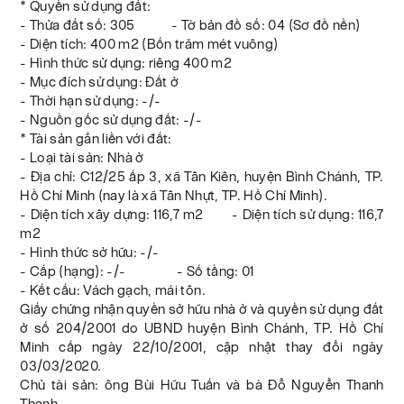
* Quyền sử dụng đất:
- Thửa đất số: 305 - Tờ bản đồ số: 04 (Sơ đồ nền)
- Diện tích: 400 m2 (Bốn trăm mét vuông)
- Hình thức sử dụng: riêng 400 m2
- Mục đích sử dụng: Đất ở
- Thời hạn sử dụng: -/-
- Nguồn gốc sử dụng đất: -/-
* Tài sản gắn liền với đất:
- Loại tài sản: Nhà ở
- Địa chỉ: C12/25 ấp 3, xã Tân Kiên, huyện Bình Chánh, TP.
Hồ Chí Minh (nay là xã Tân Nhựt, TP. Hồ Chí Minh).
- Diện tích xây dựng: 116,7 m2 - Diện tích sử dụng: 116,7
m2
- Hình thức sở hữu: -/-
- Cấp (hạng): -/- - Số tầng: 01
- Kết cấu: Vách gạch, mái tôn.
Giấy chứng nhận quyền sở hữu nhà ở và quyền sử dụng đất
ở số 204/2001 do UBND huyện Bình Chánh, TP. Hồ Chí
Minh cấp ngày 22/10/2001, cập nhật thay đổi ngày
03/03/2020.
Chủ tài sản: ông Bùi Hữu Tuấn và bà Đỗ Nguyễn Thanh
Thanh