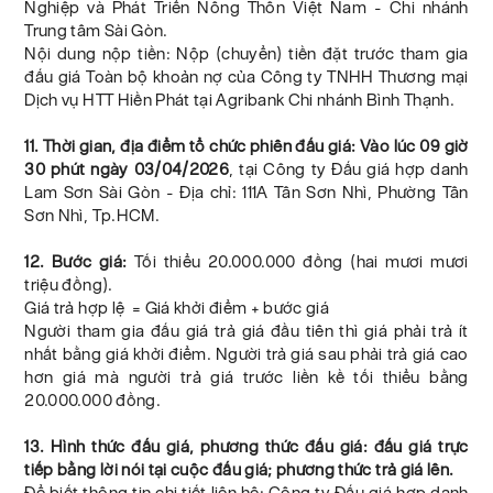
Nghiệp và Phát Triển Nông Thôn Việt Nam - Chi nhánh
Trung tâm Sài Gòn.
Nội dung nộp tiền: Nộp (chuyển) tiền đặt trước tham gia
đấu giá Toàn bộ khoản nợ của Công ty TNHH Thương mại
Dịch vụ HTT Hiền Phát tại Agribank Chi nhánh Bình Thạnh.
11. Thời gian, địa điểm tổ chức phiên đấu giá: Vào lúc 09 giờ
30 phút ngày 03/04/2026
, tại Công ty Đấu giá hợp danh
Lam Sơn Sài Gòn - Địa chỉ: 111A Tân Sơn Nhì, Phường Tân
Sơn Nhì, Tp.HCM.
12. Bước giá:
Tối thiểu 20.000.000 đồng (hai mươi mươi
triệu đồng).
Giá trả hợp lệ = Giá khởi điểm + bước giá
Người tham gia đấu giá trả giá đầu tiên thì giá phải trả ít
nhất bằng giá khởi điểm. Người trả giá sau phải trả giá cao
hơn giá mà người trả giá trước liền kề tối thiểu bằng
20.000.000 đồng.
13. Hình thức đấu giá, phương thức đấu giá: đấu giá trực
tiếp bằng lời nói tại cuộc đấu giá; phương thức trả giá lên.
Để biết thông tin chi tiết liên hệ: Công ty Đấu giá hợp danh