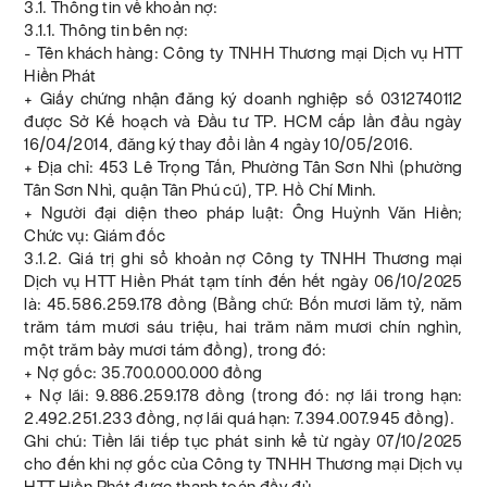
3.1. Thông tin về khoản nợ:
3.1.1. Thông tin bên nợ:
- Tên khách hàng: Công ty TNHH Thương mại Dịch vụ HTT
Hiền Phát
+ Giấy chứng nhận đăng ký doanh nghiệp số 0312740112
được Sở Kế hoạch và Đầu tư TP. HCM cấp lần đầu ngày
16/04/2014, đăng ký thay đổi lần 4 ngày 10/05/2016.
+ Địa chỉ: 453 Lê Trọng Tấn, Phường Tân Sơn Nhì (phường
Tân Sơn Nhì, quận Tân Phú cũ), TP. Hồ Chí Minh.
+ Người đại diện theo pháp luật: Ông Huỳnh Văn Hiền;
Chức vụ: Giám đốc
3.1.2. Giá trị ghi sổ khoản nợ Công ty TNHH Thương mại
Dịch vụ HTT Hiền Phát tạm tính đến hết ngày 06/10/2025
là: 45.586.259.178 đồng (Bằng chữ: Bốn mươi lăm tỷ, năm
trăm tám mươi sáu triệu, hai trăm năm mươi chín nghìn,
một trăm bảy mươi tám đồng), trong đó:
+ Nợ gốc: 35.700.000.000 đồng
+ Nợ lãi: 9.886.259.178 đồng (trong đó: nợ lãi trong hạn:
2.492.251.233 đồng, nợ lãi quá hạn: 7.394.007.945 đồng).
Ghi chú: Tiền lãi tiếp tục phát sinh kể từ ngày 07/10/2025
cho đến khi nợ gốc của Công ty TNHH Thương mại Dịch vụ
HTT Hiền Phát được thanh toán đầy đủ.