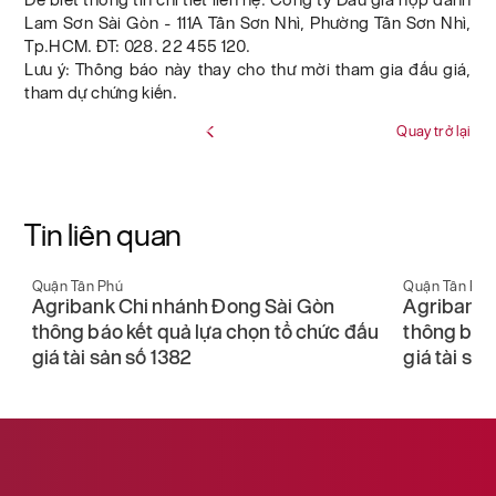
Lam Sơn Sài Gòn - 111A Tân Sơn Nhì, Phường Tân Sơn Nhì,
Tp.HCM. ĐT: 028. 22 455 120.
Lưu ý: Thông báo này thay cho thư mời tham gia đấu giá,
tham dự chứng kiến.
Quay trở lại
Tin liên quan
Quận Tân Phú
Quận Tân Phú
Agribank Chi nhánh Đong Sài Gòn
Agribank 
u
thông báo kết quả lựa chọn tổ chức đấu
thông báo 
giá tài sản số 1382
giá tài sản