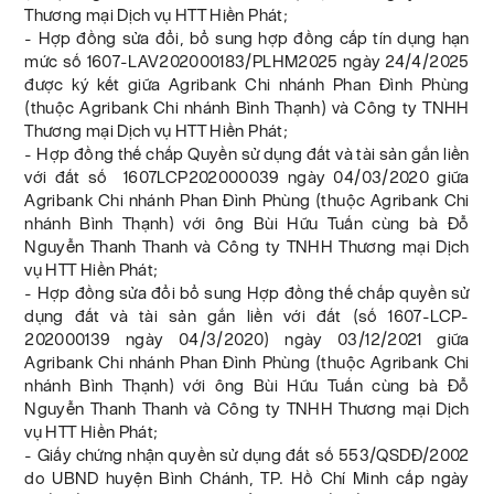
Thương mại Dịch vụ HTT Hiền Phát;
- Hợp đồng sửa đổi, bổ sung hợp đồng cấp tín dụng hạn
mức số 1607-LAV202000183/PLHM2025 ngày 24/4/2025
được ký kết giữa Agribank Chi nhánh Phan Đình Phùng
(thuộc Agribank Chi nhánh Bình Thạnh) và Công ty TNHH
Thương mại Dịch vụ HTT Hiền Phát;
- Hợp đồng thế chấp Quyền sử dụng đất và tài sản gắn liền
với đất số 1607LCP202000039 ngày 04/03/2020 giữa
Agribank Chi nhánh Phan Đình Phùng (thuộc Agribank Chi
nhánh Bình Thạnh) với ông Bùi Hữu Tuấn cùng bà Đỗ
Nguyễn Thanh Thanh và Công ty TNHH Thương mại Dịch
vụ HTT Hiền Phát;
- Hợp đồng sửa đổi bổ sung Hợp đồng thế chấp quyền sử
dụng đất và tài sản gắn liền với đất (số 1607-LCP-
202000139 ngày 04/3/2020) ngày 03/12/2021 giữa
Agribank Chi nhánh Phan Đình Phùng (thuộc Agribank Chi
nhánh Bình Thạnh) với ông Bùi Hữu Tuấn cùng bà Đỗ
Nguyễn Thanh Thanh và Công ty TNHH Thương mại Dịch
vụ HTT Hiền Phát;
- Giấy chứng nhận quyền sử dụng đất số 553/QSDĐ/2002
do UBND huyện Bình Chánh, TP. Hồ Chí Minh cấp ngày