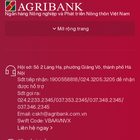
Ngân hàng Nông nghiệp và Phát triển Nông thôn Việt Nam
Mở rộng trang
Hội sở: Số 2 Láng Hạ, phường Giảng Võ, thành phố Hà
Nội
Sđt tiếp nhận:
1900558818/024.3205.3205
để nhận
được hỗ trợ
Sđt gọi ra:
024.2233.2345/037.353.2345/037.348.2345/
037.346.2345
Email:
cskh@agribank.com.vn
Swift Code:
VBAAVNVX
Liên hệ ngay