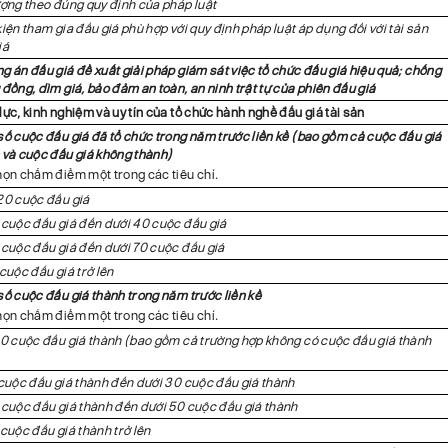
ượng theo đúng quy định của pháp luật
iện tham gia đấu giá phù hợp với quy định pháp luật áp dụng đối với tài sản
iá
g án đấu giá đề xuất giải pháp giám sát việc tổ chức đấu giá hiệu quả; chống
 đồng, dìm giá, bảo đảm an toàn, an ninh trật tự của phiên đấu giá
lực, kinh nghiệm và uy tín của tổ chức hành nghề đấu giá tài sản
số cuộc đấu giá đã tổ chức trong năm trước liền kề (bao gồm cả cuộc đấu giá
 và cuộc đấu giá không thành)
họn chấm điểm một trong các tiêu chí.
20 cuộc đấu giá
 cuộc đấu giá đến dưới 40 cuộc đấu giá
 cuộc đấu giá đến dưới 70 cuộc đấu giá
cuộc đấu giá trở lên
số cuộc đấu giá thành trong năm trước liền kề
họn chấm điểm một trong các tiêu chí.
10 cuộc đấu giá thành (bao gồm cả trường hợp không có cuộc đấu giá thành
 cuộc đấu giá thành đến dưới 30 cuộc đấu giá thành
 cuộc đấu giá thành đến dưới 50 cuộc đấu giá thành
 cuộc đấu giá thành trở lên