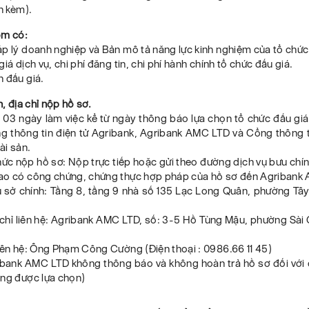
nh kèm).
̀m có:
́p lý doanh nghiệp và Bản mô tả năng lực kinh nghiệm của tổ chức
iá dịch vụ, chi phí đăng tin, chi phí hành chính tổ chức đấu giá.
 đấu giá.
n, địa chỉ nộp hồ sơ.
: 03 ngày làm việc kể từ ngày thông báo lựa chọn tổ chức đấu g
ang thông tin điện tử Agribank, Agribank AMC LTD và Cổng thông 
ài sản.
ức nộp hồ sơ: Nộp trực tiếp hoặc gửi theo đường dịch vụ bưu chí
ao có công chứng, chứng thực hợp pháp của hồ sơ đến Agribank
rụ sở chính: Tầng 8, tầng 9 nhà số 135 Lạc Long Quân, phường Tâ
chỉ liên hệ: Agribank AMC LTD, số: 3-5 Hồ Tùng Mậu, phường Sài
iên hệ: Ông Phạm Công Cường (Điện thoại : 0986.66 11 45)
ribank AMC LTD không thông báo và không hoàn trả hồ sơ đối với 
ông được lựa chọn)