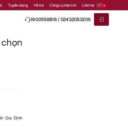
ức
Tuyển dụng
Hỗ trợ
Công cụ tiện ích
Liên hệ
1900558818 / 02432053205
 chọn
h Gia Định