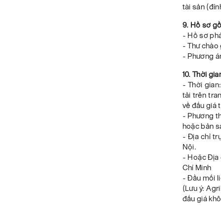
tài sản (đí
9. Hồ sơ gô
- Hồ sơ pha
- Thư chào g
- Phương án
10. Thời gia
- Thời gian
tải trên tr
về đấu giá t
- Phương th
hoặc bản s
- Địa chỉ t
Nội.
- Hoặc Địa 
Chí Minh
- Đầu mối l
(Lưu ý: Ag
đấu giá kh