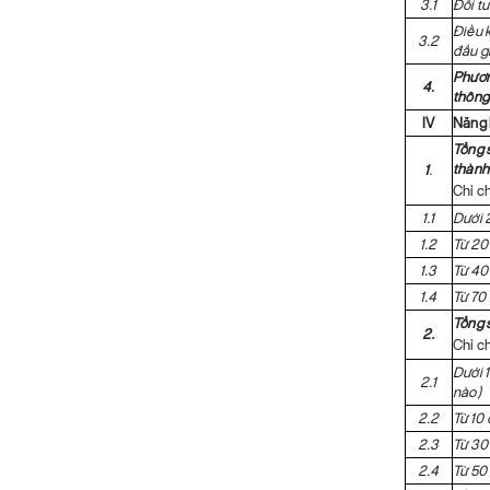
3.1
Đối t
Điều k
3.2
đấu g
Phươn
4
.
thông
IV
Năng 
Tổng 
thành
1
.
Chỉ c
1.1
Dưới 
1.2
Từ 20
1.3
Từ 40
1.4
Từ 70 
Tổng 
2.
Chỉ c
Dưới 
2.1
nào)
2.2
Từ 10
2.3
Từ 30
2.4
Từ 50