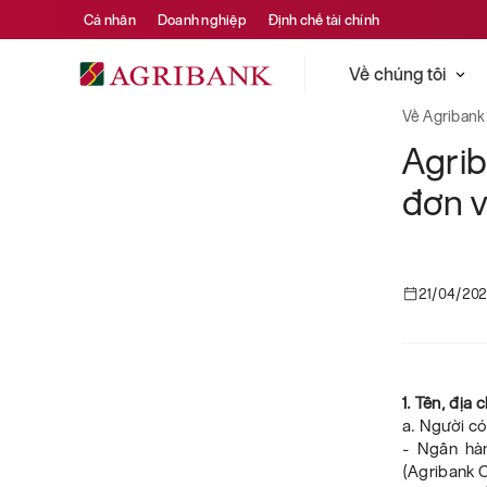
Cá nhân
Doanh nghiệp
Định chế tài chính
Về chúng tôi
Về Agribank
Agri
đơn v
21/04/20
1. Tên, địa 
a. Người có
- Ngân hà
(Agribank C