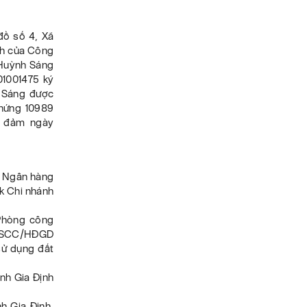
đồ số 4, Xã
nh của Công
 Huỳnh Sáng
01001475 ký
h Sáng được
hứng 10989
o đảm ngày
a Ngân hàng
nk Chi nhánh
Phòng công
CC-SCC/HĐGD
sử dụng đất
nh Gia Định
h Gia Định,