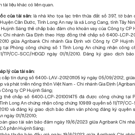
 tài liệu khác có liên quan.
ốc của tài sản:
là nhà kho tọa lạc trên thửa đất số 397, tờ bản 
 Huyện Cần Đước, Tỉnh Long An nay là xã Long Cang, tỉnh Tây Ni
 Huỳnh Sáng thế chấp bảo đảm cho khoản vay của Công ty CP
nk Chi nhánh Gia Định theo Hợp đồng thế chấp số 6400-LCP-2
/2010 giữa Agribank Chi nhánh Gia Định với Công ty CP Huỳn
g tại Phòng công chứng số 1 Tỉnh Long An chứng nhận công c
11/TP/CC-SCC/HĐGD ngày 01/11/2010. Đăng ký giao dịch bả
áp lý của tài sản:
 cấp tín dụng số 6400-LAV-201201105 ký ngày 05/09/2012, giữ
 và phát triển nông thôn Việt Nam - Chi nhánh Gia Định (Agriba
và Công ty CP Huỳnh Sáng;
g thế chấp số 6400-LCP-201001475 đã được công chứng tại 
 Tỉnh Long An chứng nhận công chứng 10989 quyển số 11/TP/
/2010 và đăng ký giao dịch bảo đảm văn phòng đăng ký quyền 
n ngày 01/11/2010;
 bàn giao tài sản bảo đảm ngày 19/6/2023 giữa Agribank Chi nhá
 Cổ phần Huỳnh Sáng;
 thỏa thuận bán đấu giá ngày 19/6/2023 giữa Agribank Chi nhán