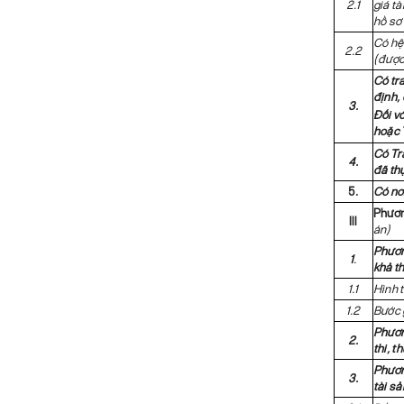
2.1
giá tà
hồ sơ
Có hệ 
2.2
(được 
Có tr
định,
3.
Đối vớ
hoặc 
Có Tr
4.
đã thự
5.
Có nơi
Phươn
Ill
án)
Phươn
1
.
khả th
1.1
Hình t
1.2
Bước g
Phươn
2.
thi, t
Phươn
3.
tài sả