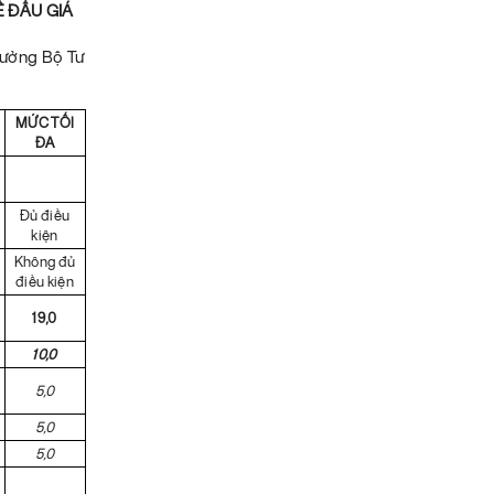
Ề ĐẤU GIÁ
rưởng Bộ Tư
MỨC TỐI
ĐA
Đủ điều
kiện
Không đủ
điều kiện
19,0
10,0
5,0
5,0
5,0