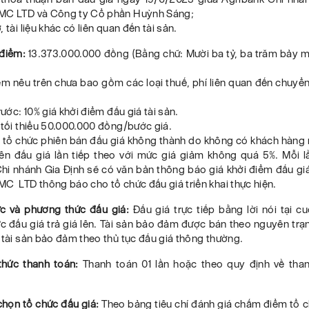
MC LTD và Công ty Cổ phần Huỳnh Sáng;
 tài liệu khác có liên quan đến tài sản.
 điểm:
13.373.000.000 đồng (Bằng chữ: Mười ba tỷ, ba trăm bảy mư
ểm nêu trên chưa bao gồm các loại thuế, phí liên quan đến chuyể
rước: 10% giá khởi điểm đấu giá tài sản.
 tối thiểu 50.000.000 đồng/bước giá.
 tổ chức phiên bán đấu giá không thành do không có khách hàng m
ên đấu giá lần tiếp theo với mức giá giảm không quá 5%. Mỗi l
i nhánh Gia Định sẽ có văn bản thông báo giá khởi điểm đấu giá
C LTD thông báo cho tổ chức đấu giá triển khai thực hiện.
ức và phương thức đấu giá:
Đấu giá trực tiếp bằng lời nói tại c
c đấu giá trả giá lên. Tài sản bảo đảm được bán theo nguyên trạ
 tài sản bảo đảm theo thủ tục đấu giá thông thường.
thức thanh toán:
Thanh toán 01 lần hoặc theo quy định về tha
 chọn tổ chức đấu giá:
Theo bảng tiêu chí đánh giá chấm điểm tổ c