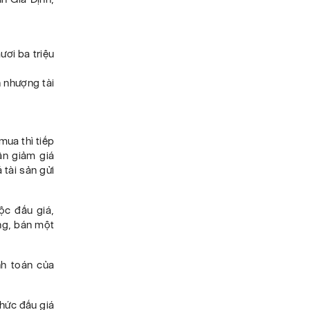
ơi ba triệu
n nhượng tài
ua thì tiếp
ần giảm giá
 tài sản gửi
uộc đấu giá,
ng, bán một
nh toán của
hức đấu giá