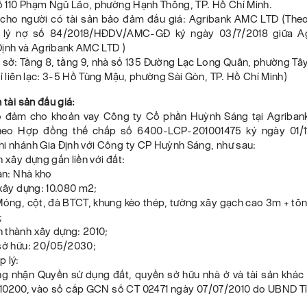
Số 110 Phạm Ngũ Lão, phường Hạnh Thông, TP. Hồ Chí Minh.
n cho người có tài sản bảo đảm đấu giá: Agribank AMC LTD (Th
ử lý nợ số 84/2018/HĐDV/AMC-GĐ ký ngày 03/7/2018 giữa Ag
Định và Agribank AMC LTD )
rụ sở: Tầng 8, tầng 9, nhà số 135 Đường Lạc Long Quân, phường Tâ
hỉ liên lạc: 3-5 Hồ Tùng Mậu, phường Sài Gòn, TP. Hồ Chí Minh)
n tài sản đấu giá:
o đảm cho khoản vay Công ty Cổ phần Huỳnh Sáng tại Agriban
theo Hợp đồng thế chấp số 6400-LCP-201001475 ký ngày 01/11
hi nhánh Gia Định với Công ty CP Huỳnh Sáng, như sau:
h xây dựng gắn liền với đất:
sản: Nhà kho
 xây dựng: 10.080 m2;
Móng, cột, đà BTCT, khung kèo thép, tường xây gạch cao 3m + tôn
;
 thành xây dựng: 2010;
 sở hữu: 20/05/2030;
p lý:
ng nhận Quyền sử dụng đất, quyền sở hữu nhà ở và tài sản khác g
110200, vào sổ cấp GCN số CT 02471 ngày 07/07/2010 do UBND T