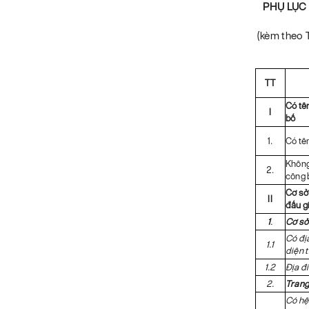
PHỤ LỤC 
(kèm theo 
TT
Có tê
I
bố
1.
Có tê
Không
2.
công 
Cơ sở 
II
đấu g
1
.
Cơ sở
Có địa
1.1
diện t
1.2
Địa đ
2.
Trang
Có hệ