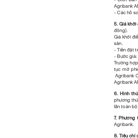
Agribank A
- Các hồ sơ,
5. Giá khởi
đồng).
Giá khởi đi
sản.
- Tiền đặt t
- Bước giá:
Trường hợp
tục mở phi
Agribank Ch
Agribank AM
6. Hình th
phương thứ
lần toàn bộ
7. Phương 
Agribank.
8. Tiêu chí