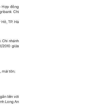
eo Hợp đồng
ribank Chi
y Hồ, TP. Hà
k Chi nhánh
/2010 giữa
, mái tôn;
ắn liền với
ỉnh Long An