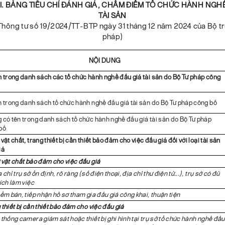
I. BẢNG TIÊU CHÍ ĐÁNH GIÁ, CHẤM ĐIỂM TỔ CHỨC HÀNH NGH
TÀI SẢN
Thông tư số 19/2024/TT-BTP ngày 31 tháng 12 năm 2024 của Bộ t
pháp)
NỘI DUNG
n trong danh sách các tổ chức hành nghề đấu giá tài sản do Bộ Tư pháp công
n trong danh sách tổ chức hành nghề đấu giá tài sản do Bộ Tư pháp công bố
 có tên trong danh sách tổ chức hành nghề đấu giá tài sản do Bộ Tư pháp
bố
vật chất, trang thiết bị cần thiết bảo đảm cho việc đấu giá đối với loại tài sản
iá
 vật chất bảo đảm cho việc đấu giá
 chỉ trụ sở ổn định, rõ ràng (số điện thoại, địa chỉ thư điện tử...), trụ sở có đủ
ích làm việc
iểm bán, tiếp nhận hồ sơ tham gia đấu giá công khai, thuận tiện
 thiết bị cần thiết bảo đảm cho việc đấu giá
 thống camera giám sát hoặc thiết bị ghi hình tại trụ sở tổ chức hành nghề đấu