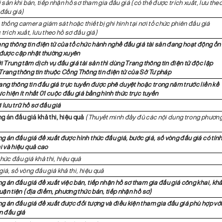
i sản khi bán, tiếp nhận hồ sơ tham gia đấu giá (có thể được trích xuất, lưu the
 đấu giá)
thống camera giám sát hoặc thiết bị ghi hình tại nơi tổ chức phiên đấu giá
trích xuất, lưu theo hồ sơ đấu giá)
ang thông tin điện tử của tổ chức hành nghề đấu giá tài sản đang hoạt động ổn
 được cập nhật thường xuyên
i Trung tâm dịch vụ đấu giá tài sản thì dùng Trang thông tin điện tử độc lập
Trang thông tin thuộc Cổng Thông tin điện tử của Sở Tư pháp
ang thông tin đấu giá trực tuyến được phê duyệt hoặc trong năm trước liền kề
c hiện ít nhất 01 cuộc đấu giá bằng hình thức trực tuyến
 lưu trữ hồ sơ đấu giá
g án đấu giá khả thi, hiệu quả
(Thuyết minh đầy đủ các nội dung trong phươn
g án đấu giá đề xuất được hình thức đấu giá, bước giá, số vòng đấu giá có tín
i và hiệu quả cao
hức đấu giá khả thi, hiệu quả
iá, số vòng đấu giá khả thi, hiệu quả
g án đấu giá đề xuất việc bán, tiếp nhận hồ sơ tham gia đấu giá công khai, kh
huận tiện (địa điểm, phương thức bán, tiếp nhận hồ sơ)
g án đấu giá đề xuất được đối tượng và điều kiện tham gia đấu giá phù hợp vớ
n đấu giá