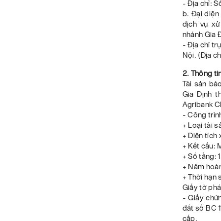
- Địa chỉ: 
b. Đại diệ
dịch vụ x
nhánh Gia 
- Địa chỉ t
Nội. (Địa c
2. Thông ti
Tài sản bả
Gia Định 
Agribank C
- Công trìn
+ Loại tài 
+ Diện tích
+ Kết cấu: 
+ Số tầng: 1
+ Năm hoàn
+ Thời hạn
Giấy tờ phá
- Giấy chứ
đất số BC 
cấp.