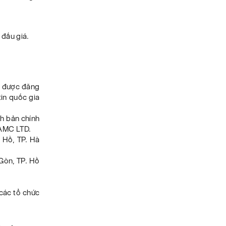
 đấu giá.
iá được đăng
tin quốc gia
nh bản chính
 AMC LTD.
y Hồ, TP. Hà
 Gòn, TP. Hồ
các tổ chức