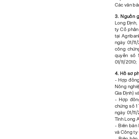
Các văn bản
3. Nguồn g
Long Định,
ty Cổ phần
tại Agriba
ngày 01/11
công chứn
quyển số 
01/11/2010;
4. Hồ sơ ph
- Hợp đồng
Nông nghiệp
Gia Định) 
- Hợp đồn
chứng số 1
ngày 01/11
Tỉnh Long A
- Biên bản
và Công ty
- Biên bản