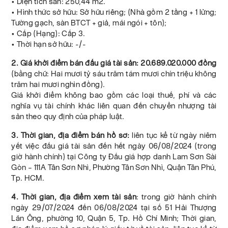
• Diện tích sàn: 250,44 m2.
• Hình thức sở hữu: Sở hữu riêng; (Nhà gồm 2 tầng + 1 lửng;
Tường gạch, sàn BTCT + giả, mái ngói + tôn);
• Cấp (Hạng): Cấp 3.
• Thời hạn sở hữu: -/-
2. Giá khởi điểm bán đấu giá tài sản: 20.689.020.000 đồng
(bằng chữ: Hai mươi tỷ sáu trăm tám mươi chín triệu không
trăm hai mươi nghìn đồng).
Giá khởi điểm không bao gồm các loại thuế, phí và các
nghĩa vụ tài chính khác liên quan đến chuyển nhượng tài
sản theo quy định của pháp luật.
3. Thời gian, địa điểm bán hồ sơ:
liên tục kể từ ngày niêm
yết việc đấu giá tài sản đến hết ngày 06/08/2024 (trong
giờ hành chính) tại Công ty Đấu giá hợp danh Lam Sơn Sài
Gòn – 111A Tân Sơn Nhì, Phường Tân Sơn Nhì, Quận Tân Phú,
Tp. HCM.
4. Thời gian, địa điểm xem tài sản
: trong giờ hành chính
ngày 29/07/2024 đến 06/08/2024 tại số 51 Hải Thượng
Lãn Ông, phường 10, Quận 5, Tp. Hồ Chí Minh; Thời gian,