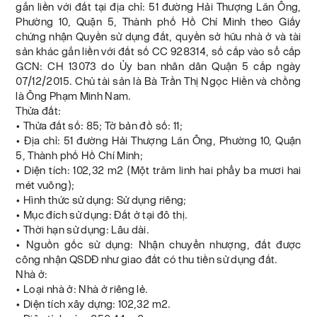
gắn liền với đất tại địa chỉ: 51 đường Hải Thượng Lãn Ông,
Phường 10, Quận 5, Thành phố Hồ Chí Minh theo Giấy
chứng nhận Quyền sử dụng đất, quyền sở hữu nhà ở và tài
sản khác gắn liền với đất số CC 928314, số cấp vào sổ cấp
GCN: CH 13073 do Ủy ban nhân dân Quận 5 cấp ngày
07/12/2015. Chủ tài sản là Bà Trần Thị Ngọc Hiền và chồng
là Ông Phạm Minh Nam.
Thửa đất:
• Thửa đất số: 85; Tờ bản đồ số: 11;
• Địa chỉ: 51 đường Hải Thượng Lãn Ông, Phường 10, Quận
5, Thành phố Hồ Chí Minh;
• Diện tích: 102,32 m2 (Một trăm linh hai phẩy ba mươi hai
mét vuông);
• Hình thức sử dụng: Sử dụng riêng;
• Mục đích sử dụng: Đất ở tại đô thị.
• Thời hạn sử dụng: Lâu dài.
• Nguồn gốc sử dụng: Nhận chuyển nhượng, đất được
công nhận QSDĐ như giao đất có thu tiền sử dụng đất.
Nhà ở:
• Loại nhà ở: Nhà ở riêng lẻ.
• Diện tích xây dựng: 102,32 m2.