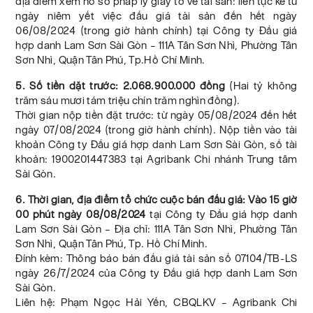
địa điểm xem hồ sơ pháp lý giấy tờ về tài sản: liên tục kể từ
ngày niêm yết việc đấu giá tài sản đến hết ngày
06/08/2024 (trong giờ hành chính) tại Công ty Đấu giá
hợp danh Lam Sơn Sài Gòn – 111A Tân Sơn Nhì, Phường Tân
Sơn Nhì, Quận Tân Phú, Tp.Hồ Chí Minh.
5. Số tiền dặt trước: 2.068.900.000 đồng
(Hai tỷ không
trăm sáu mươi tám triệu chín trăm nghìn đồng).
Thời gian nộp tiền đặt trước: từ ngày 05/08/2024 đến hết
ngày 07/08/2024 (trong giờ hành chính). Nộp tiền vào tài
khoản Công ty Đấu giá hợp danh Lam Sơn Sài Gòn, số tài
khoản: 1900201447383 tại Agribank Chi nhánh Trung tâm
Sài Gòn.
6. Thời gian, địa điểm tổ chức cuộc bán đấu giá: Vào 15 giờ
00 phút ngày 08/08/2024
tại Công ty Đấu giá hợp danh
Lam Sơn Sài Gòn – Địa chỉ: 111A Tân Sơn Nhì, Phường Tân
Sơn Nhì, Quận Tân Phú, Tp. Hồ Chí Minh.
Đính kèm: Thông báo bán đấu giá tài sản số 07104/TB-LS
ngày 26/7/2024 của Công ty Đấu giá hợp danh Lam Sơn
Sài Gòn.
Liên hệ: Phạm Ngọc Hải Yến, CBQLKV – Agribank Chi