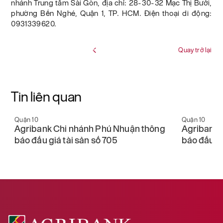
nhánh Trung tâm Sài Gòn, địa chỉ: 28-30-32 Mạc Thị Bưởi,
phường Bến Nghé, Quận 1, TP. HCM. Điện thoại di động:
0931339620.
Quay trở lại
Tin liên quan
Quận 10
Quận 10
Agribank Chi nhánh Phú Nhuận thông
Agribank 
báo đấu giá tài sản số 705
báo đấu gi