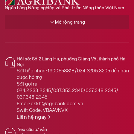
Ngân hàng Nông nghiệp và Phát triển Nông thôn Việt Nam
Mở rộng trang
Hội sở: Số 2 Láng Hạ, phường Giảng Võ, thành phố Hà
Nội
Sđt tiếp nhận:
1900558818/024.3205.3205
để nhận
được hỗ trợ
Sđt gọi ra:
024.2233.2345/037.353.2345/037.348.2345/
037.346.2345
Email:
cskh@agribank.com.vn
Swift Code:
VBAAVNVX
Liên hệ ngay
Yêu cầu tư vấn