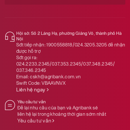
Hội sở: Số 2 Láng Hạ, phường Giảng Võ, thành phố Hà
Nội
Sđt tiếp nhận:
1900558818/024.3205.3205
để nhận
được hỗ trợ
Sđt gọi ra:
024.2233.2345/037.353.2345/037.348.2345/
037.346.2345
Email:
cskh@agribank.com.vn
Swift Code:
VBAAVNVX
Liên hệ ngay
Yêu cầu tư vấn
Để lại nhu cầu của bạn và Agribank sẽ
liên hệ lại trong khoảng thời gian sớm nhất
Yêu cầu tư vấn