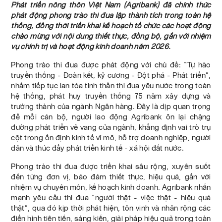
Phát triển nông thôn Việt Nam (Agribank) đã chính thức
phát động phong trào thi đua lập thành tích trong toàn hệ
thống, đồng thời triển khai kế hoạch tổ chức các hoạt động
chào mừng với nội dung thiết thực, đồng bộ, gắn với nhiệm
vụ chính trị và hoạt động kinh doanh năm 2026.
Phong trào thi đua được phát động với chủ đề: “Tự hào
truyền thống - Đoàn kết, kỷ cương - Đột phá - Phát triển”,
nhằm tiếp tục lan tỏa tinh thần thi đua yêu nước trong toàn
hệ thống, phát huy truyền thống 75 năm xây dựng và
trưởng thành của ngành Ngân hàng. Đây là dịp quan trọng
để mỗi cán bộ, người lao động Agribank ôn lại chặng
đường phát triển vẻ vang của ngành, khẳng định vai trò trụ
cột trong ổn định kinh tế vĩ mô, hỗ trợ doanh nghiệp, người
dân và thúc đẩy phát triển kinh tế - xã hội đất nước.
Phong trào thi đua được triển khai sâu rộng, xuyên suốt
đến từng đơn vị, bảo đảm thiết thực, hiệu quả, gắn với
nhiệm vụ chuyên môn, kế hoạch kinh doanh. Agribank nhấn
mạnh yêu cầu thi đua “người thật - việc thật - hiệu quả
thật”, qua đó kịp thời phát hiện, tôn vinh và nhân rộng các
điển hình tiên tiến, sáng kiến, giải pháp hiệu quả trong toàn