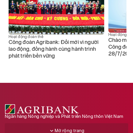
Hoạt động đo
Hoạt động đoàn thể
Chào mừng
Công đoàn Agribank: Đổi mới vì người
Công đoàn
lao động, đồng hành cùng hành trình
28/7/202
phát triển bền vững
g
Ngân hàng Nông nghiệp và Phát triển Nông thôn Việt Nam
Mở rộng trang