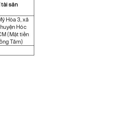
 tài sản
ỹ Hòa 3, xã
 huyện Hóc
M (Mặt tiền
ồng Tâm)