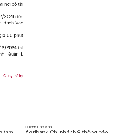
i nơi có tài
/12/2024 đến
ợp danh Vạn
 giờ 00 phút
/12/2024
tại
nh, Quận 1,
Quay trở lại
Huyện Hóc Môn
Huyện Hó
g tam
Agribank Chi nhánh 9 thông báo
Agriba