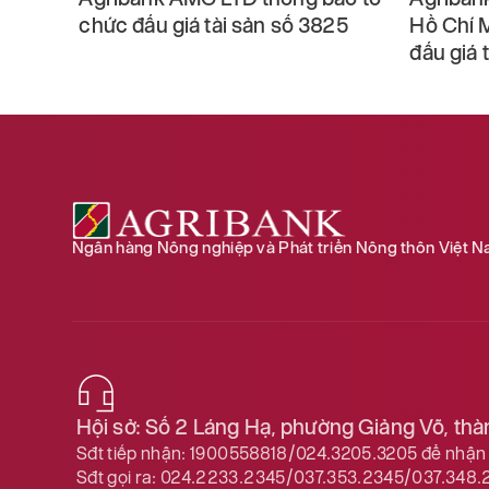
giá tài
chức đấu giá tài sản số 3825
Hồ Chí 
đấu giá 
Ngân hàng Nông nghiệp và Phát triển Nông thôn Việt 
Hội sở: Số 2 Láng Hạ, phường Giảng Võ, th
Sđt tiếp nhận:
1900558818/024.3205.3205
để nhận 
Sđt gọi ra:
024.2233.2345/037.353.2345/037.348.