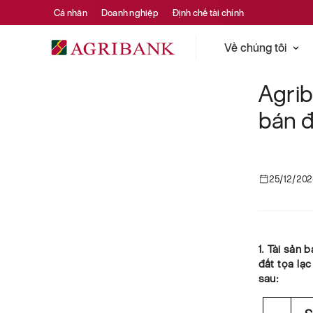
Cá nhân
Doanh nghiệp
Định chế tài chính
Về chúng tôi
Agri
bán đ
25/12/20
1. Tài sản 
đất tọa lạ
sau: