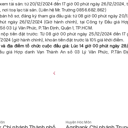
 xem tài sản: từ 20/12/2024 đến 17 giờ 00 phút ngày 26/12/2024, tạ
, nơi toạ lạc tài sản. (Liên hệ Mr. Trường 0856.682.862)
 bán hồ sơ, đăng ký tham gia đấu giá: từ 08 giờ 00 phút ngày 20
phút ngày 26/12/2024 (Giờ hành chính), tại Công ty Đấu giá H
Số 03 Lý Văn Phức, P.Tân Định, Quận 1, TP.HCM.
 nộp tiền đặt trước: Từ 08 giờ 00 phút ngày 25/12/2024 đến 17
2024 (giờ hành chính), khoản tiền đặt trước là 10% giá khởi điểm.
n và địa điểm tổ chức cuộc đấu giá: Lúc 14 giờ 00 phút ngày 28
u giá Hợp danh Vạn Thành An số 03 Lý Văn Phức, P.Tân Đị
Môn
Huyện Hóc Môn
k Chi nhánh Thành phố
Agribank Chi nhánh Trun