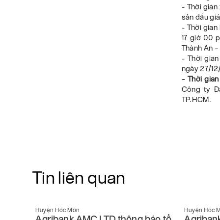
- Thời gian
sản đấu giá
- Thời gian
17 giờ 00 
Thành An – 
- Thời gian
ngày 27/12/
- Thời gia
Công ty Đấ
TP.HCM.
Tin liên quan
Huyện Hóc Môn
Huyện Hóc 
 tâm
Agribank AMC LTD thông báo tổ
Agriban