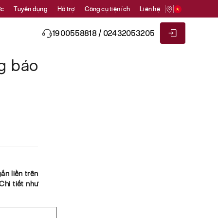
ức
Tuyển dụng
Hỗ trợ
Công cụ tiện ích
Liên hệ
1900558818 / 02432053205
g báo
ắn liền trên
hi tiết như