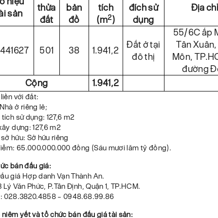
ố hiệu
thửa
bản
tích
đích sử
Địa chỉ
ài sản
2
đất
đồ
(m
)
dụng
55/6C ấp M
Đất ở tại
Tân Xuân,
 441627
501
38
1.941,2
đô thị
Môn, TP.HC
đường Đ
Cộng
1.941,2
liền với đất:
 Nhà ở riêng lẻ;
 tích sử dụng: 127,6 m2
 xây dựng: 127,6 m2
 sở hữu: Sở hữu riêng
 điểm: 65.000.000.000 đồng (Sáu mươi lăm tỷ đồng).
hức bán đấu giá:
Đấu giá Hợp danh Vạn Thành An.
03 Lý Văn Phức, P.Tân Định, Quận 1, TP.HCM.
ại: 028.3820.4858 – 0948.68.99.86
n niêm yết và tổ chức bán đấu giá tài sản: