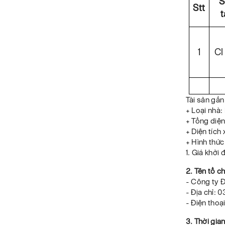
S
Stt
t
1
CI
Tài sản gắn 
+ Loại nhà:
+ Tổng diện
+ Diện tích
+ Hình thức
1. Giá khởi
2. Tên tổ c
- Công ty 
- Địa chỉ: 
- Điện tho
3. Thời gia