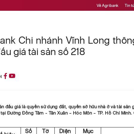
Về Agribank
Tin t
bank Chi nhánh Vĩnh Long thôn
ấu giá tài sản số 218
24
bán đấu giá là quyền sử dụng đất, quyền sở hữu nhà ở và tài sản g
c tại Đường Đồng Tâm - Tân Xuân – Hóc Môn – TP. Hồ Chí Minh. C
Số
Tờ
Diện
Mục