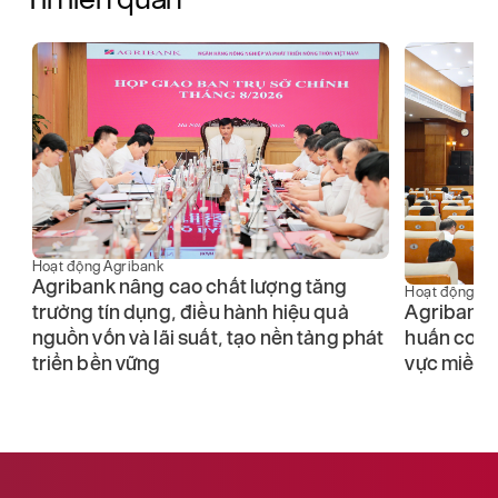
Hoạt động Agribank
Agribank nâng cao chất lượng tăng
Hoạt động Ag
trưởng tín dụng, điều hành hiệu quả
Agribank 
nguồn vốn và lãi suất, tạo nền tảng phát
huấn cơ ch
triển bền vững
vực miền 