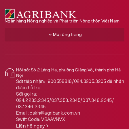
Ngân hàng Nông nghiệp và Phát triển Nông thôn Việt Nam
Mở rộng trang
Hội sở: Số 2 Láng Hạ, phường Giảng Võ, thành phố Hà
Nội
Sđt tiếp nhận:
1900558818/024.3205.3205
để nhận
được hỗ trợ
Sđt gọi ra:
024.2233.2345/037.353.2345/037.348.2345/
037.346.2345
Email:
cskh@agribank.com.vn
Swift Code:
VBAAVNVX
Liên hệ ngay