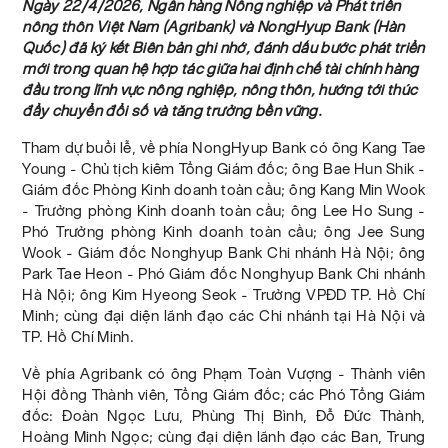
Ngày 22/4/2026, Ngân hàng Nông nghiệp và Phát triển
nông thôn Việt Nam (Agribank) và NongHyup Bank (Hàn
Quốc) đã ký kết Biên bản ghi nhớ, đánh dấu bước phát triển
mới trong quan hệ hợp tác giữa hai định chế tài chính hàng
đầu trong lĩnh vực nông nghiệp, nông thôn, hướng tới thúc
đẩy chuyển đổi số và tăng trưởng bền vững.
Tham dự buổi lễ, về phía NongHyup Bank có ông Kang Tae
Young - Chủ tịch kiêm Tổng Giám đốc; ông Bae Hun Shik -
Giám đốc Phòng Kinh doanh toàn cầu; ông Kang Min Wook
- Trưởng phòng Kinh doanh toàn cầu; ông Lee Ho Sung -
Phó Trưởng phòng Kinh doanh toàn cầu; ông Jee Sung
Wook - Giám đốc Nonghyup Bank Chi nhánh Hà Nội; ông
Park Tae Heon - Phó Giám đốc Nonghyup Bank Chi nhánh
Hà Nội; ông Kim Hyeong Seok - Trưởng VPĐD TP. Hồ Chí
Minh; cùng đại diện lãnh đạo các Chi nhánh tại Hà Nội và
TP. Hồ Chí Minh.
Về phía Agribank có ông Phạm Toàn Vượng - Thành viên
Hội đồng Thành viên, Tổng Giám đốc; các Phó Tổng Giám
đốc: Đoàn Ngọc Lưu, Phùng Thị Bình, Đỗ Đức Thành,
Hoàng Minh Ngọc; cùng đại diện lãnh đạo các Ban, Trung