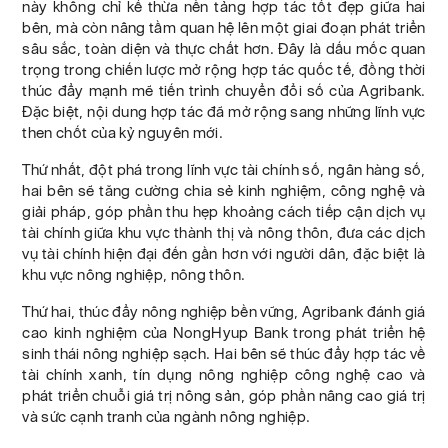
này không chỉ kế thừa nền tảng hợp tác tốt đẹp giữa hai
bên, mà còn nâng tầm quan hệ lên một giai đoạn phát triển
sâu sắc, toàn diện và thực chất hơn. Đây là dấu mốc quan
trọng trong chiến lược mở rộng hợp tác quốc tế, đồng thời
thúc đẩy mạnh mẽ tiến trình chuyển đổi số của Agribank.
Đặc biệt, nội dung hợp tác đã mở rộng sang những lĩnh vực
then chốt của kỷ nguyên mới.
Thứ nhất, đột phá trong lĩnh vực tài chính số, ngân hàng số,
hai bên sẽ tăng cường chia sẻ kinh nghiệm, công nghệ và
giải pháp, góp phần thu hẹp khoảng cách tiếp cận dịch vụ
tài chính giữa khu vực thành thị và nông thôn, đưa các dịch
vụ tài chính hiện đại đến gần hơn với người dân, đặc biệt là
khu vực nông nghiệp, nông thôn.
Thứ hai, thúc đẩy nông nghiệp bền vững, Agribank đánh giá
cao kinh nghiệm của NongHyup Bank trong phát triển hệ
sinh thái nông nghiệp sạch. Hai bên sẽ thúc đẩy hợp tác về
tài chính xanh, tín dụng nông nghiệp công nghệ cao và
phát triển chuỗi giá trị nông sản, góp phần nâng cao giá trị
và sức cạnh tranh của ngành nông nghiệp.