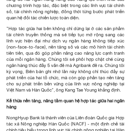
chương trình hợp tác, đặc biệt trong các lĩnh vực tài chính
số, tài chính nông nghiệp, đồng thời từng bước phát triển
quan hệ đối tác chiến lược toàn diện.
“Hợp tác giữa hai bên không chỉ dừng lại ở các sản phẩm
tài chính truyền thống mà sẽ tiếp tục mở rộng sang các
lĩnh vực hiện đại như dịch vụ ngân hàng không tiếp xúc
(non-face-to-face), nền tảng số và các mô hình tài chính
tiên tiến, qua đó góp phần nâng cao năng lực cạnh tranh
của mỗi ngân hàng. Chúng tôi sẽ phối hợp chặt chẽ cùng
ngân hàng thúc đẩy 5 vấn đề mà Agribank đề ra. Chúng tôi
kỳ vọng, Biên bản ghi nhớ lần này không chỉ thúc đẩy sự
phát triển của hai tổ chức, mà còn góp phần tạo nền tảng
cho sự phát triển bền vững của lĩnh vực nông nghiệp tại
Việt Nam và Hàn Quốc”, ông Kang Tae Young khẳng định.
Kế thừa nền tảng, nâng tầm quan hệ hợp tác giữa hai ngân
hàng
NongHyup Bank là thành viên của Liên đoàn Quốc gia Hợp
tác xã Nông nghiệp Hàn Quốc (NACF) - một định chế tài
chính tiêu biểu trong lĩnh vực tài chính nông nghiệp tại Hàn