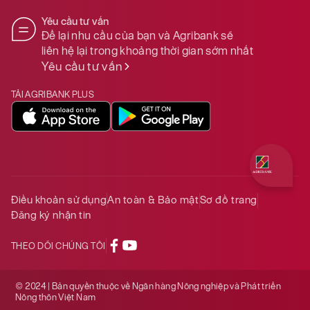
Yêu cầu tư vấn
Để lại nhu cầu của bạn và Agribank sẽ
liên hệ lại trong khoảng thời gian sớm nhất
Yêu cầu tư vấn
TẢI AGRIBANK PLUS
Quý khách 
Điều khoản sử dụng
An toàn & Bảo mật
Sơ đồ trang
Đăng ký nhận tin
THEO DÕI CHÚNG TÔI
© 2024 | Bản quyền thuộc về Ngân hàng Nông nghiệp và Phát triển
Nông thôn Việt Nam