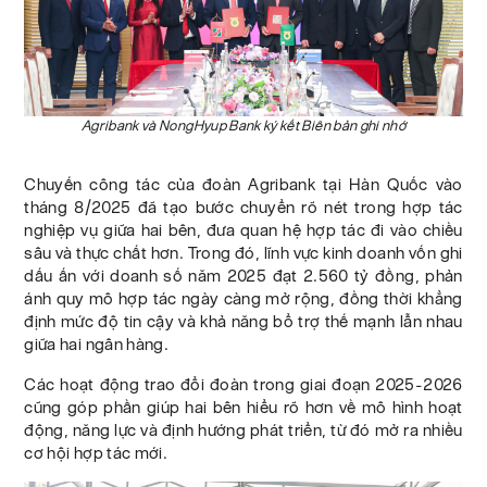
Agribank và NongHyup Bank ký kết Biên bản ghi nhớ
Chuyến công tác của đoàn Agribank tại Hàn Quốc vào
tháng 8/2025 đã tạo bước chuyển rõ nét trong hợp tác
nghiệp vụ giữa hai bên, đưa quan hệ hợp tác đi vào chiều
sâu và thực chất hơn. Trong đó, lĩnh vực kinh doanh vốn ghi
dấu ấn với doanh số năm 2025 đạt 2.560 tỷ đồng, phản
ánh quy mô hợp tác ngày càng mở rộng, đồng thời khẳng
định mức độ tin cậy và khả năng bổ trợ thế mạnh lẫn nhau
giữa hai ngân hàng.
Các hoạt động trao đổi đoàn trong giai đoạn 2025-2026
cũng góp phần giúp hai bên hiểu rõ hơn về mô hình hoạt
động, năng lực và định hướng phát triển, từ đó mở ra nhiều
cơ hội hợp tác mới.