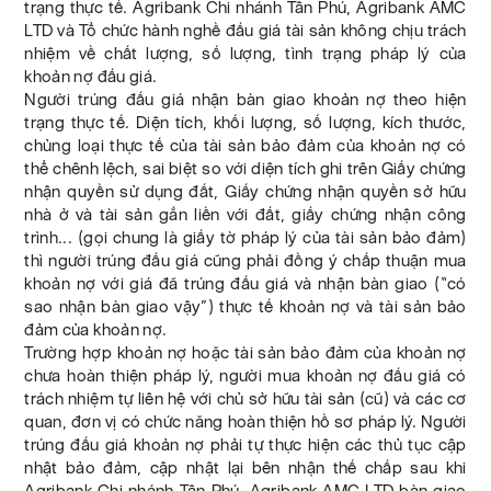
trạng thực tế. Agribank Chi nhánh Tân Phú, Agribank AMC
LTD và Tổ chức hành nghề đấu giá tài sản không chịu trách
nhiệm về chất lượng, số lượng, tình trạng pháp lý của
khoản nợ đấu giá.
Người trúng đấu giá nhận bàn giao khoản nợ theo hiện
trạng thực tế. Diện tích, khối lượng, số lượng, kích thước,
chủng loại thực tế của tài sản bảo đảm của khoản nợ có
thể chênh lệch, sai biệt so với diện tích ghi trên Giấy chứng
nhận quyền sử dụng đất, Giấy chứng nhận quyền sở hữu
nhà ở và tài sản gắn liền với đất, giấy chứng nhận công
trình... (gọi chung là giấy tờ pháp lý của tài sản bảo đảm)
thì người trúng đấu giá cũng phải đồng ý chấp thuận mua
khoản nợ với giá đã trúng đấu giá và nhận bàn giao (“có
sao nhận bàn giao vậy”) thực tế khoản nợ và tài sản bảo
đảm của khoản nợ.
Trường hợp khoản nợ hoặc tài sản bảo đảm của khoản nợ
chưa hoàn thiện pháp lý, người mua khoản nợ đấu giá có
trách nhiệm tự liên hệ với chủ sở hữu tài sản (cũ) và các cơ
quan, đơn vị có chức năng hoàn thiện hồ sơ pháp lý. Người
trúng đấu giá khoản nợ phải tự thực hiện các thủ tục cập
nhật bảo đảm, cập nhật lại bên nhận thế chấp sau khi
Agribank Chi nhánh Tân Phú, Agribank AMC LTD bàn giao