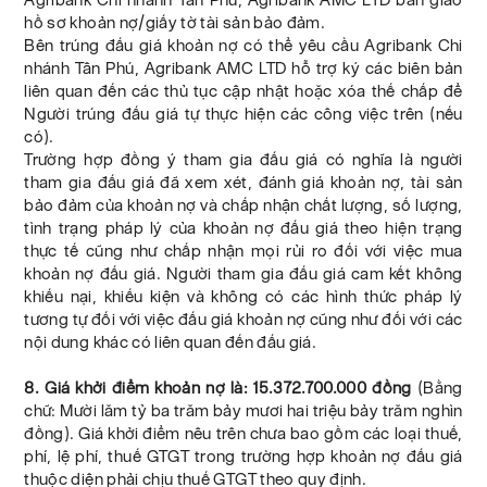
hồ sơ khoản nợ/giấy tờ tài sản bảo đảm.
Bên trúng đấu giá khoản nợ có thể yêu cầu Agribank Chi
nhánh Tân Phú, Agribank AMC LTD hỗ trợ ký các biên bản
liên quan đến các thủ tục cập nhật hoặc xóa thế chấp để
Người trúng đấu giá tự thực hiện các công việc trên (nếu
có).
Trường hợp đồng ý tham gia đấu giá có nghĩa là người
tham gia đấu giá đã xem xét, đánh giá khoản nợ, tài sản
bảo đảm của khoản nợ và chấp nhận chất lượng, số lượng,
tình trạng pháp lý của khoản nợ đấu giá theo hiện trạng
thực tế cũng như chấp nhận mọi rủi ro đối với việc mua
khoản nợ đấu giá. Người tham gia đấu giá cam kết không
khiếu nại, khiếu kiện và không có các hình thức pháp lý
tương tự đối với việc đấu giá khoản nợ cũng như đối với các
nội dung khác có liên quan đến đấu giá.
8. Giá khởi điểm khoản nợ là: 15.372.700.000 đồng
(Bằng
chữ: Mười lăm tỷ ba trăm bảy mươi hai triệu bảy trăm nghìn
đồng). Giá khởi điểm nêu trên chưa bao gồm các loại thuế,
phí, lệ phí, thuế GTGT trong trường hợp khoản nợ đấu giá
thuộc diện phải chịu thuế GTGT theo quy định.