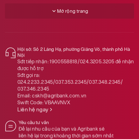
Mở rộng trang
Hội sở: Số 2 Láng Hạ, phường Giảng Võ, thành phố Hà
Nội
Sđt tiếp nhận:
1900558818/024.3205.3205
để nhận
được hỗ trợ
Sđt gọi ra:
024.2233.2345/037.353.2345/037.348.2345/
037.346.2345
Email:
cskh@agribank.com.vn
Swift Code:
VBAAVNVX
Liên hệ ngay
Yêu cầu tư vấn
Để lại nhu cầu của bạn và Agribank sẽ
liên hệ lại trong khoảng thời gian sớm nhất