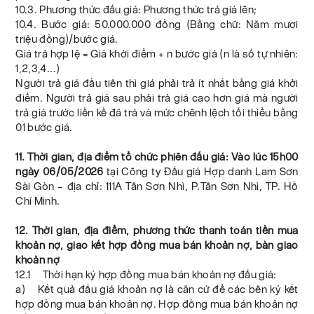
10.3. Phương thức đấu giá: Phương thức trả giá lên;
10.4. Bước giá: 50.000.000 đồng (Bằng chữ: Năm mươi
triệu đồng)/bước giá.
Giá trả hợp lệ = Giá khởi điểm + n bước giá (n là số tự nhiên:
1,2,3,4...)
Người trả giá đầu tiên thì giá phải trả ít nhất bằng giá khởi
điểm. Người trả giá sau phải trả giá cao hơn giá mà người
trả giá trước liền kề đã trả và mức chênh lệch tối thiểu bằng
01 bước giá.
11. Thời gian, địa điểm tổ chức phiên đấu giá: Vào lúc 15h00
ngày 06/05/2026
tại Công ty Đấu giá Hợp danh Lam Sơn
Sài Gòn – địa chỉ: 111A Tân Sơn Nhì, P.Tân Sơn Nhì, TP. Hồ
Chí Minh.
12. Thời gian, địa điểm, phương thức thanh toán tiền mua
khoản nợ, giao kết hợp đồng mua bán khoản nợ, bàn giao
khoản nợ
12.1 Thời hạn ký hợp đồng mua bán khoản nợ đấu giá:
a) Kết quả đấu giá khoản nợ là căn cứ để các bên ký kết
hợp đồng mua bán khoản nợ. Hợp đồng mua bán khoản nợ