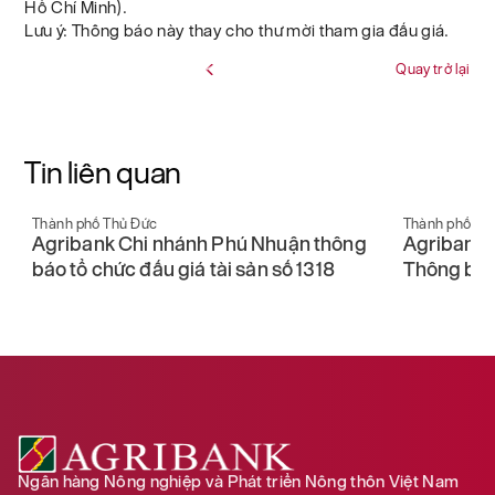
Hồ Chí Minh).
Lưu ý: Thông báo này thay cho thư mời tham gia đấu giá.
Quay trở lại
Tin liên quan
Thành phố Thủ Đức
Thành phố Th
Agribank Chi nhánh Phú Nhuận thông
Agribank 
báo tổ chức đấu giá tài sản số 1318
Thông báo 
Ngân hàng Nông nghiệp và Phát triển Nông thôn Việt Nam