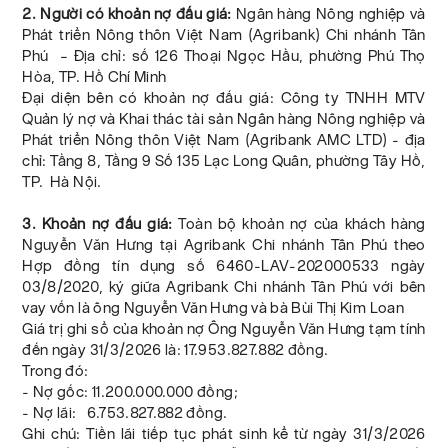
2. Người có khoản nợ đấu giá:
Ngân hàng Nông nghiệp và
Phát triển Nông thôn Việt Nam (Agribank) Chi nhánh Tân
Phú – Địa chỉ: số 126 Thoại Ngọc Hầu, phường Phú Thọ
Hòa, TP. Hồ Chí Minh
Đại diện bên có khoản nợ đấu giá: Công ty TNHH MTV
Quản lý nợ và Khai thác tài sản Ngân hàng Nông nghiệp và
Phát triển Nông thôn Việt Nam (Agribank AMC LTD) - địa
chỉ: Tầng 8, Tầng 9 Số 135 Lạc Long Quân, phường Tây Hồ,
TP. Hà Nội.
3. Khoản nợ đấu giá:
Toàn bộ khoản nợ của khách hàng
Nguyễn Văn Hưng tại Agribank Chi nhánh Tân Phú theo
Hợp đồng tín dụng số 6460-LAV-202000533 ngày
03/8/2020, ký giữa Agribank Chi nhánh Tân Phú với bên
vay vốn là ông Nguyễn Văn Hưng và bà Bùi Thị Kim Loan
Giá trị ghi sổ của khoản nợ Ông Nguyễn Văn Hưng tạm tính
đến ngày 31/3/2026 là: 17.953.827.882 đồng.
Trong đó:
- Nợ gốc: 11.200.000.000 đồng;
- Nợ lãi: 6.753.827.882 đồng.
Ghi chú: Tiền lãi tiếp tục phát sinh kể từ ngày 31/3/2026