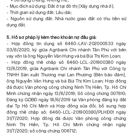
- Mục đích sử dụng: Đất ở tại đô thị (Xây dựng nhà ở);
- Thời gian sử dụng đất: Lâu dài;
- Nguồn sử dụng đất: Nhà nước giao đất có thu tiền sử
dụng đất.
5. Hồ sơ pháp lý kèm theo khoản nợ đấu giá:
- Hợp đồng tín dụng số 6460-LAV-202000533 ngày
03/8/2020, ký giữa Agribank Chi nhánh Tân Phú với bên
vay vốn là ông Nguyễn Văn Hưng và bà Bùi Thị Kim Loan;
- Hợp đồng thế chấp số 6460-LCL-201900380 ngày
13/6/2019, giữa Agribank Chi nhánh Tân Phú với Công ty
TNHH Sản xuất Thương mại Lan Phương (Bên bảo đảm),
ông Nguyễn Văn Hưng và bà Bùi Thị Kim Loan; Hợp đồng
đã được Văn phòng công chứng Ninh Thị Hiền, Tp. Hồ Chí
Minh chứng nhận ngày 13/6/2019; Số công chứng 007810;
Đăng ký GDBĐ ngày 18/6/2019 tại Văn phòng đăng ký đất
đai Tp Hồ Chí Minh và Hợp đồng sửa đổi, bổ sung hợp
đồng thế chấp số: 6460-LCL-201900380/PLHĐ01 ngày
31/7/2020; Hợp đồng đã được Văn phòng công chứng
Ninh Thị Hiền, Tp. Hồ Chí Minh chứng nhận ngày
31/7/2020; số công chứng 006712;