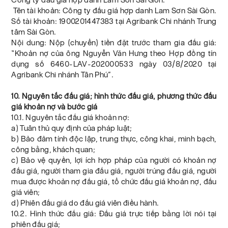
Tên tài khoản: Công ty đấu giá hợp danh Lam Sơn Sài Gòn.
Số tài khoản: 1900201447383 tại Agribank Chi nhánh Trung
tâm Sài Gòn.
Nội dung: Nộp (chuyển) tiền đặt trước tham gia đấu giá:
“Khoản nợ của ông Nguyễn Văn Hưng theo Hợp đồng tín
dụng số 6460-LAV-202000533 ngày 03/8/2020 tại
Agribank Chi nhánh Tân Phú”.
10. Nguyên tắc đấu giá; hình thức đấu giá, phương thức đấu
giá khoản nợ và bước giá
10.1. Nguyên tắc đấu giá khoản nợ:
a) Tuân thủ quy định của pháp luật;
b) Bảo đảm tính độc lập, trung thực, công khai, minh bạch,
công bằng, khách quan;
c) Bảo vệ quyền, lợi ích hợp pháp của người có khoản nợ
đấu giá, người tham gia đấu giá, người trúng đấu giá, người
mua được khoản nợ đấu giá, tổ chức đấu giá khoản nợ, đấu
giá viên;
d) Phiên đấu giá do đấu giá viên điều hành.
10.2. Hình thức đấu giá: Đấu giá trực tiếp bằng lời nói tại
phiên đấu giá;