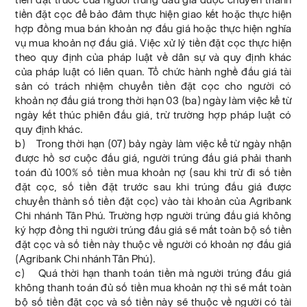
tiền đặt cọc để bảo đảm thực hiện giao kết hoặc thực hiện
hợp đồng mua bán khoản nợ đấu giá hoặc thực hiện nghĩa
vụ mua khoản nợ đấu giá. Việc xử lý tiền đặt cọc thực hiện
theo quy định của pháp luật về dân sự và quy định khác
của pháp luật có liên quan. Tổ chức hành nghề đấu giá tài
sản có trách nhiệm chuyển tiền đặt cọc cho người có
khoản nợ đấu giá trong thời hạn 03 (ba) ngày làm việc kể từ
ngày kết thúc phiên đấu giá, trừ trường hợp pháp luật có
quy định khác.
b) Trong thời hạn (07) bảy ngày làm việc kể từ ngày nhận
được hồ sơ cuộc đấu giá, người trúng đấu giá phải thanh
toán đủ 100% số tiền mua khoản nợ (sau khi trừ đi số tiền
đặt cọc, số tiền đặt trước sau khi trúng đấu giá được
chuyển thành số tiền đặt cọc) vào tài khoản của Agribank
Chi nhánh Tân Phú. Trường hợp người trúng đấu giá không
ký hợp đồng thì người trúng đấu giá sẽ mất toàn bộ số tiền
đặt cọc và số tiền này thuộc về người có khoản nợ đấu giá
(Agribank Chi nhánh Tân Phú).
c) Quá thời hạn thanh toán tiền mà người trúng đấu giá
không thanh toán đủ số tiền mua khoản nợ thì sẽ mất toàn
bộ số tiền đặt cọc và số tiền này sẽ thuộc về người có tài