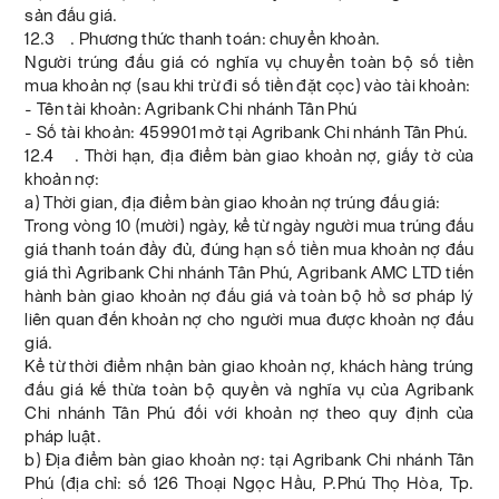
sản đấu giá.
12.3 . Phương thức thanh toán: chuyển khoản.
Người trúng đấu giá có nghĩa vụ chuyển toàn bộ số tiền
mua khoản nợ (sau khi trừ đi số tiền đặt cọc) vào tài khoản:
- Tên tài khoản: Agribank Chi nhánh Tân Phú
- Số tài khoản: 459901 mở tại Agribank Chi nhánh Tân Phú.
12.4 . Thời hạn, địa điểm bàn giao khoản nợ, giấy tờ của
khoản nợ:
a) Thời gian, địa điểm bàn giao khoản nợ trúng đấu giá:
Trong vòng 10 (mười) ngày, kể từ ngày người mua trúng đấu
giá thanh toán đầy đủ, đúng hạn số tiền mua khoản nợ đấu
giá thì Agribank Chi nhánh Tân Phú, Agribank AMC LTD tiến
hành bàn giao khoản nợ đấu giá và toàn bộ hồ sơ pháp lý
liên quan đến khoản nợ cho người mua được khoản nợ đấu
giá.
Kể từ thời điểm nhận bàn giao khoản nợ, khách hàng trúng
đấu giá kế thừa toàn bộ quyền và nghĩa vụ của Agribank
Chi nhánh Tân Phú đối với khoản nợ theo quy định của
pháp luật.
b) Địa điểm bàn giao khoản nợ: tại Agribank Chi nhánh Tân
Phú (địa chỉ: số 126 Thoại Ngọc Hầu, P.Phú Thọ Hòa, Tp.