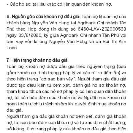
- Các hồ sơ, tài liệu khác có liên quan đến khoản nợ.
6. Nguồn gốc của khoản nợ đấu giá:
Toàn bộ khoản nợ của
khách hàng Nguyễn Văn Hưng tại Agribank Chi nhánh Tân
Phú theo Hợp đồng tín dụng số 6460-LAV-202000533
ngày 03/8/2020, ký giữa Agribank Chi nhánh Tân Phú với
bên vay vốn là ông Nguyễn Văn Hưng và bà Bùi Thị Kim
Loan
7. Hiện trạng khoản nợ đấu giá:
Toàn bộ khoản nợ được đấu giá theo nguyên trạng (bao
gồm khoản nợ, tình trạng pháp lý và các rủi ro tiềm ẩn) và
theo hiện trạng “có sao bán vậy”. Người tham gia đấu giá
được tạo điều kiện tự xem xét, đánh giá hồ sơ khoản nợ,
tham khảo tất cả các hồ sơ pháp lý có liên quan đến khoản
nợ, tài sản bảo đảm của khoản nợ và Người mua khoản nợ
hoàn toàn tự chịu trách nhiệm khi quyết định mua khoản nợ
đấu giá.
Người tham gia đấu giá khoản nợ xem xét, đánh giá khoản
nợ, tài sản bảo đảm của khỏa nợ và tự xác định chất lượng,
số lượng, tình trạng pháp lý của khoản nợ đấu giá theo hiện