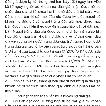
đấu giá được ký kết trong thời hạn bảy (07) ngày làm việc
kể từ ngày người có khoản nợ đấu giá nhận được hồ sơ
cuộc đấu giá từ tổ chức hành nghề đấu giá tài sản. Hợp
đồng mua bán khoản nợ đấu giá được ký giữa người có
khoản nợ đấu giá và người trúng đấu giá, hợp đồng mua
bán được thực hiện theo quy định của pháp luật về dân sự.
b) Người trúng đấu giá được coi như chấp nhận giao kết
hợp đồng mua bán khoản nợ đấu giá kể từ thời điểm đấu
giá viên công bố người trúng đấu giá, trừ trường hợp người
trúng đấu giá từ chối ký biên bản đấu giá quy định tại khoản
3 Điều 44 của Luật đấu giá tài sản 01/2016/QH14 được sửa
đổi, bổ sung 2024, hoặc từ chối kết quả trúng đấu giá quy
định tại Điều 51 của Luật đấu giá tài sản 01/2016/QH14 được
sửa đổi, bổ sung 2024. Kể từ thời điểm này, quyền và nghĩa
vụ của các bên được thực hiện theo quy định của pháp luật
về dân sự và quy định khác của pháp luật có liên quan;
c) Trình tự, thủ tục, thẩm quyền phê duyệt kết quả đấu giá
khoản nợ được thực hiện theo quy định của pháp luật có
liên quan.
12.2 Thời hạn thanh toán tiền mua khoản nợ đấu giá:
a) Số tiền đặt cọc: Trường hợp trúng đấu giá thì khoản
tiền đặt trước của người trúng đấu giá được chuyển thành