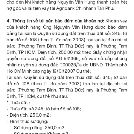
cho đến khi khách hàng Nguyễn Văn Hưng thanh toán hết
nợ gốc và lãi tiền vay tại Agribank Chi nhánh Tân Phú.
4. Thông tin về tài sản bảo đảm của khoản nợ:
Khoản vay
của khách hàng Ông Nguyễn Văn Hưng được bảo đảm
bằng tài sản là Quyền sử dụng đất trên thửa đất số: 345; tờ
bản đồ số: 108 (theo TL đo năm 2003) tọa lạc tại địa chỉ tài
sản: (Phường Tam Bình, TP.Thủ Đức) nay là Phường Tam
Bình, TP HCM. Diện tích: 250,00 m2 theo Giấy chứng nhận
quyền sử dụng đất số AĐ 541365, số vào sổ cấp chứng
nhận quyền sử dụng đất: T00028/1a do UBND Thành phố
Hồ Chí Minh cấp ngày 19/01/2007 Cụ thể:
Tài sản: Quyền sử dụng đất trên thửa đất số: 345; tờ bản
đồ số: 108 (theo TL đo năm 2003) tọa lạc tại địa chỉ tài
sản: (Phường Tam Bình, TP.Thủ Đức) nay là Phường Tam
Bình, TP HCM, cụ thể như sau:
* Thửa đất :
- Thửa đất số 345, tờ bản đồ số 108;
- Diện tích: 250,0 m2;
- Hình thức sử dụng:
+ Sử dụng riêng: 250,0 m2
+ Sử dụng chung: Không m2;