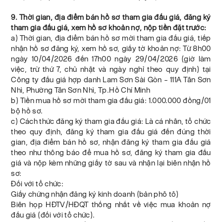
9. Thời gian, địa điểm bán hồ sơ tham gia đấu giá, đăng ký
tham gia đấu giá, xem hồ sơ khoản nợ, nộp tiền đặt trước:
a) Thời gian, địa điểm bán hồ sơ mời tham gia đấu giá, tiếp
nhận hồ sơ đăng ký, xem hồ sơ, giấy tờ khoản nợ: Từ 8h00
ngày 10/04/2026 đến 17h00 ngày 29/04/2026 (giờ làm
việc, trừ thứ 7, chủ nhật và ngày nghỉ theo quy định) tại
Công ty đấu giá hợp danh Lam Sơn Sài Gòn – 111A Tân Sơn
Nhì, Phường Tân Sơn Nhì, Tp.Hồ Chí Minh
b) Tiền mua hồ sơ mời tham gia đấu giá: 1.000.000 đồng/01
bộ hồ sơ.
c) Cách thức đăng ký tham gia đấu giá: Là cá nhân, tổ chức
theo quy định, đăng ký tham gia đấu giá đến đúng thời
gian, địa điểm bán hồ sơ, nhận đăng ký tham gia đấu giá
theo như thông báo để mua hồ sơ, đăng ký tham gia đấu
giá và nộp kèm những giấy tờ sau và nhận lại biên nhận hồ
sơ:
Đối với tổ chức:
Giấy chứng nhận đăng ký kinh doanh (bản phô tô)
Biên họp HĐTV/HĐQT thống nhất về việc mua khoản nợ
đấu giá (đối với tổ chức).