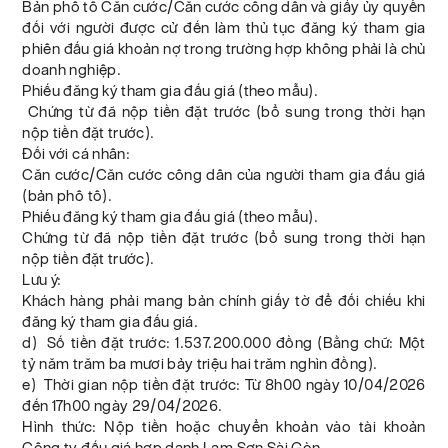
Bản phô tô Căn cước/Căn cước công dân và giấy ủy quyền
đối với người được cử đến làm thủ tục đăng ký tham gia
phiên đấu giá khoản nợ trong trường hợp không phải là chủ
doanh nghiệp.
Phiếu đăng ký tham gia đấu giá (theo mẫu).
Chứng từ đã nộp tiền đặt trước (bổ sung trong thời hạn
nộp tiền đặt trước).
Đối với cá nhân:
Căn cước/Căn cước công dân của người tham gia đấu giá
(bản phô tô).
Phiếu đăng ký tham gia đấu giá (theo mẫu).
Chứng từ đã nộp tiền đặt trước (bổ sung trong thời hạn
nộp tiền đặt trước).
Lưu ý:
Khách hàng phải mang bản chính giấy tờ để đối chiếu khi
đăng ký tham gia đấu giá.
d) Số tiền đặt trước: 1.537.200.000 đồng (Bằng chữ: Một
tỷ năm trăm ba mươi bảy triệu hai trăm nghìn đồng).
e) Thời gian nộp tiền đặt trước: Từ 8h00 ngày 10/04/2026
đến 17h00 ngày 29/04/2026.
Hình thức: Nộp tiền hoặc chuyển khoản vào tài khoản
Công ty đấu giá hợp danh Lam Sơn Sài Gòn.