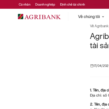
Cá nhân
Doanh nghiệp
Định chế tài chính
Về chúng tôi
Về Agribank
Agri
tài s
17/04/20
1. Tên, địa 
Địa chỉ: sô
2. Tên, địa 