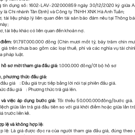
 tín dụng số: 1602-LAV-202000859 ngày 30/12/2020 ký giữa A
ay là Chi nhánh Tân Định) và Công ty TNHH XNK Hà Anh Tuấn;
, tài liệu pháp lý liên quan đến tài sản bảo đảm nêu tại Thông 
 này;
ơ, tài liệu khác có liên quan đến khoản nợ.
 điểm:
91.797.000.000 đồng (Chín mươi mốt tỷ, bảy trăm chín mươ
giá trên chưa bao gồm các loại thuế, phí và các nghĩa vụ tài chí
a pháp luật.
 hồ sơ mời tham gia đấu giá:
1.000.000 đồng/01 bộ hồ sơ
c, phương thức đấu giá:
 đấu giá : Đấu giá trực tiếp bằng lời nói tại phiên đấu giá.
ức đấu giá : Phương thức trả giá lên.
á và việc áp dụng bước giá:
Tối thiểu 50.000.000đồng/bước giá. 
ệch giữa lần trả giá đầu tiên so với giá khởi điểm hoặc giữa lần tr
iá trước liền kề.
hợp lệ và không hợp lệ:
ợp lệ: Là giá được đọc ra của người tham gia đấu giá, đúng theo