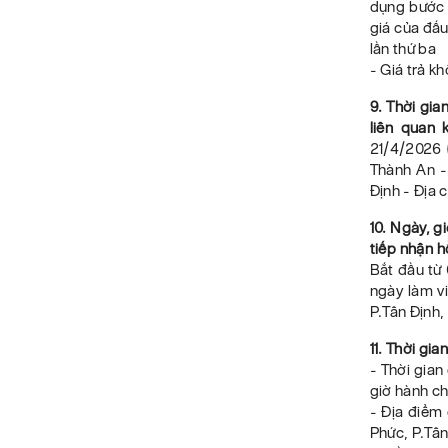
dụng bước g
giá của đấu
lần thứ ba
- Giá trả k
9. Thời gia
liên quan 
21/4/2026 
Thành An -
Định - Địa 
10. Ngày, g
tiếp nhận h
Bắt đầu từ
ngày làm vi
P.Tân Định
11. Thời gi
- Thời gian
giờ hành ch
- Địa điểm
Phức, P.Tâ