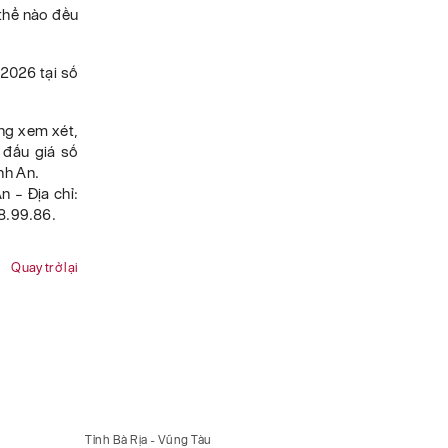
 thể nào đều
2026 tại số
àng xem xét,
 đấu giá số
nh An.
n – Địa chỉ:
8.99.86.
Quay trở lại
Tỉnh Bà Rịa - Vũng Tàu
Tỉnh Bà Rị