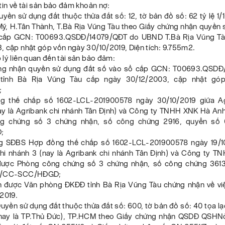
tin về tài sản bảo đảm khoản nợ:
Quyền sử dụng đất thuộc thửa đất số: 12, tờ bản đồ số: 62 tỷ lệ 1/
 Mỹ, H.Tân Thành, T.Bà Rịa Vũng Tàu theo Giấy chứng nhận quyền 
 cấp GCN: T00693.QSDĐ/14079/QĐT do UBND T.Bà Rịa Vũng Tà
, cập nhật góp vốn ngày 30/10/2019, Diện tích: 9.755m2.
lý liên quan đến tài sản bảo đảm:
ứng nhận quyền sử dụng đất số vào sổ cấp GCN: T00693.QSDĐ
ỉnh Bà Rịa Vũng Tàu cấp ngày 30/12/2003, cập nhật gó
;
g thế chấp số 1602-LCL-201900578 ngày 30/10/2019 giữa Ag
ay là Agribank chi nhánh Tân Định) và Công ty TNHH XNK Hà An
g chứng số 3 chứng nhận, số công chứng 2916, quyển số
;
g SĐBS Hợp đồng thế chấp số 1602-LCL-201900578 ngày 19/10
hi nhánh 3 (nay là Agribank chi nhánh Tân Định) và Công ty 
được Phòng công chứng số 3 chứng nhận, số công chứng 3613
P/CC-SCC/HĐGD;
ên được Văn phòng ĐKĐĐ tỉnh Bà Rịa Vũng Tàu chứng nhận về vi
2019.
Quyền sử dụng đất thuộc thửa đất số: 600, tờ bản đồ số: 40 tọa lạ
(nay là TP.Thủ Đức), TP.HCM theo Giấy chứng nhận QSDĐ QSHNở