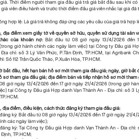
iá. Thời điểm người tham gia đấu giá trả giá bắt đầu sau khi có
 giá viên điều hành và trước thời điểm đấu giá viên nhắc lại giá đã 
hông hợp lệ: Là giá trả không đáp ứng các yêu cầu của giá trả hợp l
n, địa điểm xem giấy tờ về quyền sở hữu, quyền sử dụng tài sản 
khác của khoản nợ:
Bắt đầu từ 08 giờ ngày 13/4/2026 đến 1
(trong giờ hành chính các ngày làm việc) tại Công ty Đấu giá H
 Địa chỉ: số 3 Lý Văn Phức, P.Tân Định, TP.HCM, tại Agribank Ch
chỉ: Số 112 Trần Quốc Thảo, P.Xuân Hòa, TP.HCM.
iờ bắt đầu, hết hạn bán hồ sơ mời tham gia đấu giá; ngày, giờ bắt 
ồ sơ tham gia đấu giá; địa điểm bán và tiếp nhận hồ sơ mời tham 
 08 giờ ngày 13/4/2026 đến 17 giờ ngày 21/4/2026 (trong giờ hàn
ệc) tại Công ty Đấu giá Hợp danh Vạn Thành An - Địa chỉ: số 3 
, TP.HCM.
an, địa điểm, điều kiện, cách thức đăng ký tham gia đấu giá:
 đăng ký: Bắt đầu từ 08 giờ ngày 13/4/2026 đến 17 giờ ngày 21/4
ính các ngày làm việc);
 đăng ký: Tại Công ty Đấu giá Hợp danh Vạn Thành An - Địa chỉ: 
n Định, TP.HCM;