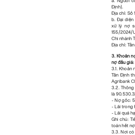
a. Người c
Định).
Địa chỉ: Số
b. Đại diệ
xử lý nợ 
155/2024/U
Chi nhánh T
Địa chỉ: Tầ
3. Khoản nợ
nợ đấu giá
3.1. Khoản
Tân Định t
Agribank C
3.2. Thông 
là 90.530.
- Nợ gốc: 
- Lãi tron
- Lãi quá 
Ghi chú: T
toán hết nợ
3.3. Nơi có