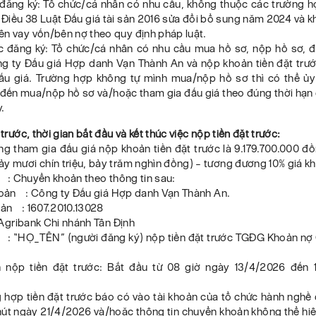
n đăng ký: Tổ chức/cá nhân có nhu cầu, không thuộc các trường h
 Điều 38 Luật Đấu giá tài sản 2016 sửa đổi bổ sung năm 2024 và k
ên vay vốn/bên nợ theo quy định pháp luật.
c đăng ký: Tổ chức/cá nhân có nhu cầu mua hồ sơ, nộp hồ sơ, đ
ông ty Đấu giá Hợp danh Vạn Thành An và nộp khoản tiền đặt trướ
ấu giá. Trường hợp không tự mình mua/nộp hồ sơ thì có thể ủ
đến mua/nộp hồ sơ và/hoặc tham gia đấu giá theo đúng thời hạn 
y.
 trước, thời gian bắt đầu và kết thúc việc nộp tiền đặt trước:
g tham gia đấu giá nộp khoản tiền đặt trước là 9.179.700.000 đồ
y mươi chín triệu, bảy trăm nghìn đồng) – tương đương 10% giá kh
 : Chuyển khoản theo thông tin sau:
khoản : Công ty Đấu giá Hợp danh Vạn Thành An.
hoản : 1607.2010.13028
Agribank Chi nhánh Tân Định
 : “HỌ_TÊN” (người đăng ký) nộp tiền đặt trước TGĐG Khoản nợ
n nộp tiền đặt trước: Bắt đầu từ 08 giờ ngày 13/4/2026 đến 
 hợp tiền đặt trước báo có vào tài khoản của tổ chức hành nghề
hút ngày 21/4/2026 và/hoặc thông tin chuyển khoản không thể hi