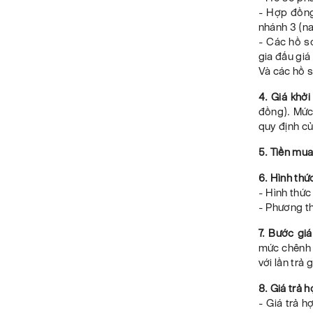
- Hợp đồng
nhánh 3 (n
- Các hồ sơ
gia đấu giá
Và các hồ s
4. Giá khởi
đồng). Mức 
quy định củ
5. Tiền mua
6. Hình thứ
- Hình thức
- Phương th
7. Bước gi
mức chênh l
với lần trả g
8. Giá trả 
- Giá trả h