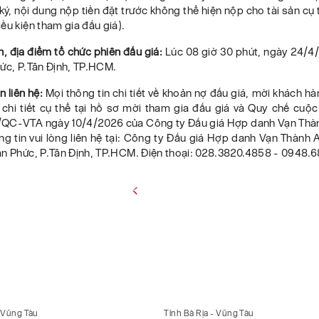
ý, nội dung nộp tiền đặt trước không thể hiện nộp cho tài sản cụ
ều kiện tham gia đấu giá).
an, địa điểm tổ chức phiên đấu giá:
Lúc 08 giờ 30 phút, ngày 24/4/
ức, P.Tân Định, TP.HCM.
n liên hệ:
Mọi thông tin chi tiết về khoản nợ đấu giá, mời khách h
 chi tiết cụ thể tại hồ sơ mời tham gia đấu giá và Quy chế cuộc
QC-VTA ngày 10/4/2026 của Công ty Đấu giá Hợp danh Vạn Thà
ng tin vui lòng liên hệ tại: Công ty Đấu giá Hợp danh Vạn Thành A
ăn Phức, P.Tân Định, TP.HCM. Điện thoại: 028.3820.4858 - 0948.6
- Vũng Tàu
Tỉnh Bà Rịa - Vũng Tàu