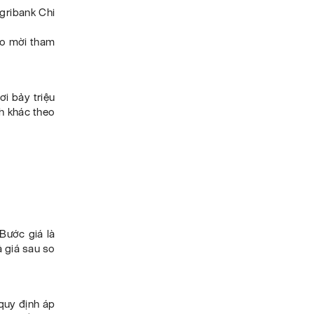
gribank Chi
báo mời tham
i bảy triệu
nh khác theo
Bước giá là
ả giá sau so
 quy định áp