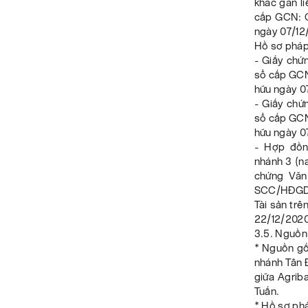
khác gắn l
cấp GCN: C
ngày 07/12/
Hồ sơ pháp 
- Giấy chứ
sổ cấp GCN
hữu ngày 0
- Giấy chứ
sổ cấp GCN
hữu ngày 0
- Hợp đồn
nhánh 3 (n
chứng Văn
SCC/HĐGD
Tài sản tr
22/12/2020
3.5. Nguồn 
* Nguồn gố
nhánh Tân 
giữa Agrib
Tuấn.
* Hồ sơ ph