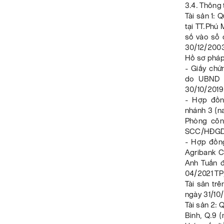
3.4. Thông 
Tài sản 1: 
tại TT.Phú
số vào sổ
30/12/2003
Hồ sơ pháp 
- Giấy ch
do UBND t
30/10/2019
- Hợp đồn
nhánh 3 (n
Phòng côn
SCC/HĐGD
- Hợp đồn
Agribank C
Anh Tuấn 
04/2021 T
Tài sản tr
ngày 31/10/
Tài sản 2: 
Bình, Q.9 