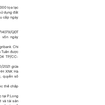
1000 tọa lạc
sử dụng đất
u cấp ngày
/14079/QĐT
p vốn ngày
ribank Chi
h Tuấn được
 04 TP/CC-
/2021 giữa
TNHH XNK Hà
, quyển số
ệc thế chấp
c tại P.Long
 và tài sản