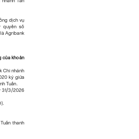
i nhánh Tân
ồng dịch vụ
y quyền số
là Agribank
ng của khoản
k Chi nhánh
020 ký giữa
nh Tuấn.
ày 31/3/2026
).
 Tuấn thanh