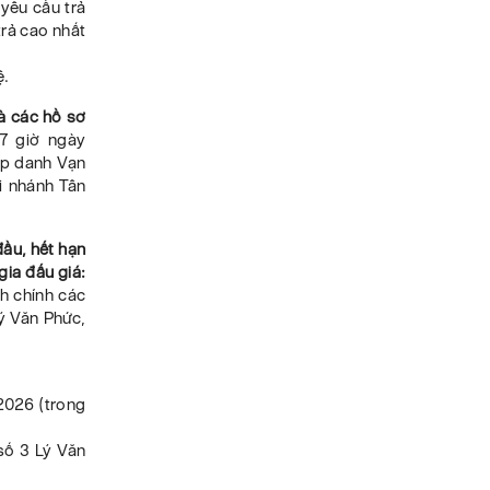
 yêu cầu trả
trả cao nhất
ệ.
và các hồ sơ
7 giờ ngày
ợp danh Vạn
i nhánh Tân
đầu, hết hạn
gia đấu giá:
h chính các
Lý Văn Phức,
/2026 (trong
số 3 Lý Văn