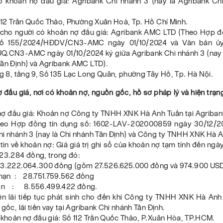
ó khoản nợ đấu giá: Agribank Chi nhánh 3 (nay là Agribank Ch
 112 Trần Quốc Thảo, Phường Xuân Hoà, Tp. Hồ Chí Minh.
n cho người có khoản nợ đấu giá: Agribank AMC LTD (Theo Hợp đ
số 155/2024/HĐDV/CN3-AMC ngày 01/10/2024 và Văn bản ủ
Q.CN3-AMC ngày 01/10/2024 ký giữa Agribank Chi nhánh 3 (nay 
ân Định) và Agribank AMC LTD).
ng 8, tầng 9, Số 135 Lạc Long Quân, phường Tây Hồ, Tp. Hà Nội.
 đấu giá, nơi có khoản nợ, nguồn gốc, hồ sơ pháp lý và hiện trạ
:
 nợ đấu giá: Khoản nợ Công ty TNHH XNK Hà Anh Tuấn tại Agriban
heo Hợp đồng tín dụng số: 1602-LAV-202000859 ngày 30/12/2
hi nhánh 3 (nay là Chi nhánh Tân Định) và Công ty TNHH XNK Hà A
tin về khoản nợ: Giá giá trị ghi sổ của khoản nợ tạm tính đến ng
323.284 đồng, trong đó:
53.222.064.300 đồng (gồm 27.526.625.000 đồng và 974.900 USD
g hạn : 28.751.759.562 đồng
hạn : 8.556.499.422 đồng.
iền lãi tiếp tục phát sinh cho đến khi Công ty TNHH XNK Hà Anh
 gốc, lãi tiền vay tại Agribank Chi nhánh Tân Định.
 khoản nợ đấu giá: Số 112 Trần Quốc Thảo, P.Xuân Hòa, TP.HCM.