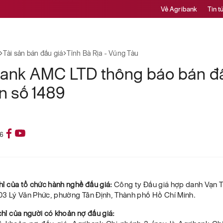
Về Agribank
Tin t
Tài sản bán đấu giá
Tỉnh Bà Rịa - Vũng Tàu
bank AMC LTD thông báo bán đấ
ản số 1489
26
chỉ của tổ chức hành nghề đấu giá:
Công ty Đấu giá hợp danh Vạn 
́ 03 Lý Văn Phức, phường Tân Định, Thành phố Hồ Chí Minh.
chỉ của người có khoản nợ đấu giá: