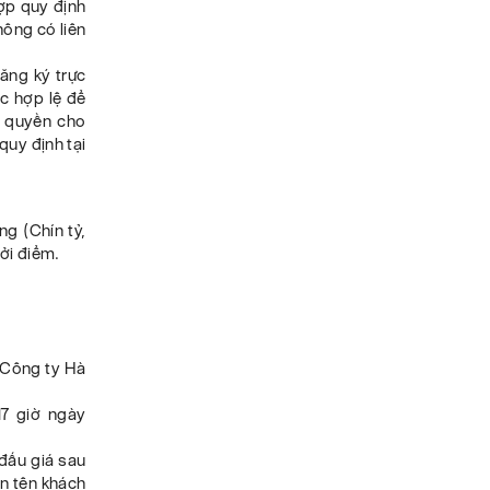
ợp quy định
hông có liên
ăng ký trực
c hợp lệ để
y quyền cho
quy định tại
ng (Chín tỷ,
ởi điểm.
 Công ty Hà
17 giờ ngày
 đấu giá sau
ện tên khách