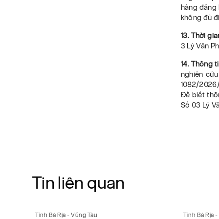
hàng đăng k
không đủ đi
13. Thời gi
3 Lý Văn Ph
14. Thông ti
nghiên cứu
1082/2026/
Để biết thô
Số 03 Lý V
Tin liên quan
Tỉnh Bà Rịa - Vũng Tàu
Tỉnh Bà Rịa 