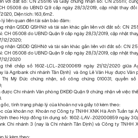
iền với đất số: CN 255116 và Giấy chứng nhận số: CN 255117, cùn
H 05008 do UBND Q.9 cấp ngày 28/3/2019, cập nhật thay đổi
2020, Diện tích: 163,6m2.
lý liên quan đến tài sản bảo đảm:
ng nhận QSDĐ QSHNở và tài sản khác gắn liền với đất số: CN 255
: CH 05008 do UBND Quận 9 cấp ngày 28/3/2019, cập nhật thay
7/12/2020;
ng nhận QSDĐ QSHNở và tài sản khác gắn liền với đất số: CN 255
: CH 05008 do UBND Quận 9 cấp ngày 28/3/2019, cập nhật thay
7/12/2020
g thế chấp số 1602-LCL-202000619 ngày 21/12/2020 giữa Ag
ay là Agribank chi nhánh Tân Định) và ông Lê Văn Huy được Văn
 Thị Mỹ Đức chứng nhận, số công chứng 010031, quyển số
;
ên được Chi nhánh Văn phòng ĐKĐĐ Quận 9 chứng nhận về việc th
.
gốc, tình trạng pháp lý của khoản nợ và giấy tờ kèm theo:
c của khoản nợ: Khoản nợ Công ty TNHH XNK Hà Anh Tuấn tại A
Định theo Hợp đồng tín dụng số: 1602-LAV-202000859 ngày 30
ank Chi nhánh 3 (nay là Chi nhánh Tân Định) và Công ty TNHH
áp lý kèm theo: