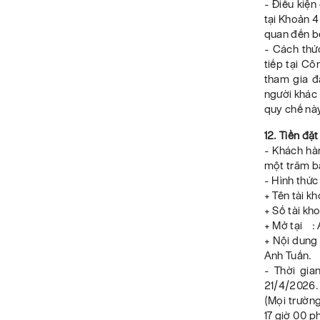
- Điều kiệ
tại Khoản 4
quan đến b
- Cách thứ
tiếp tại C
tham gia đ
người khác 
quy chế nà
12. Tiền đặt
- Khách hàn
một trăm bả
- Hình thức
+ Tên tài 
+ Số tài k
+ Mở tại : 
+ Nội dung
Anh Tuấn.
- Thời gia
21/4/2026.
(Mọi trường
17 giờ 00 p