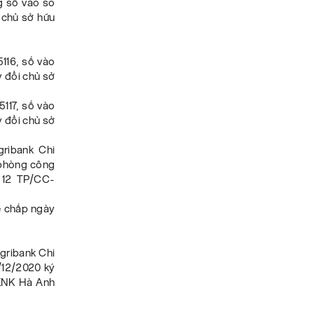
g số vào sổ
 chủ sở hữu
116, số vào
 đổi chủ sở
117, số vào
 đổi chủ sở
ribank Chi
 phòng công
 12 TP/CC-
ế chấp ngày
gribank Chi
/12/2020 ký
 XNK Hà Anh