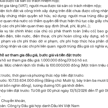
ua được tài sản có trách nhiệm nộp;
 trị gia tăng (VAT), người mua được tài sản có trách nhiệm nộp;
diện tích đất và công trình xây dựng trên đất chưa được công nh
iấy chứng nhận quyền sở hữu, sử dụng: người mua trúng đấu giá
 cơ quan nhà nước có thẩm quyền để thực hiện thủ tục cấp giấy c
 các chi phí liên quan theo quy định (thuế, phí, lệ phí…);
ĩa vụ tài chính khác của chủ cũ phải thanh toán (nếu có) bao 
iền điện, tiền nước, điện thoại, chi phí hoàn công xây dựng, số t
i phạm và chi phí tháo dỡ vi phạm, chi phí hợp thức hóa phần d
ông nhận và các chi phí liên quan: người trúng đấu giá có nghĩa v
 hồ sơ tham gia đấu giá, bước giá và tiền đặt trước
ua hồ sơ tham gia đấu giá: 1.000.000 đồng/01 bộ hồ sơ.
iá: Mức chênh lệch tối thiểu là 100.000.000 đồng (Một trăm triệ
ặt trước, thời gian và phương thức nộp tiền đặt trước:
trước: 10.733.634.000 đồng (Bằng chữ: Mười tỷ, bảy trăm ba mươi b
ơi bốn nghìn đồng), tương đương 10% giá khởi điểm.
 nộp tiền đặt trước: Từ 08 giờ 00 phút ngày 13/5/2026 đến 17 giờ 
.
c: Chuyển khoản,
hoản: Công ty Đấu giá hợp danh Dầu khí Việt Nam