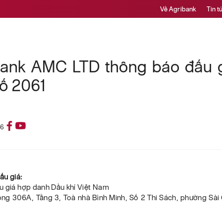
Về Agribank
Tin t
bank AMC LTD thông báo đấu gi
ố 2061
26
đấu giá:
u giá hợp danh Dầu khí Việt Nam
hòng 306A, Tầng 3, Toà nhà Bình Minh, Số 2 Thi Sách, phường Sài