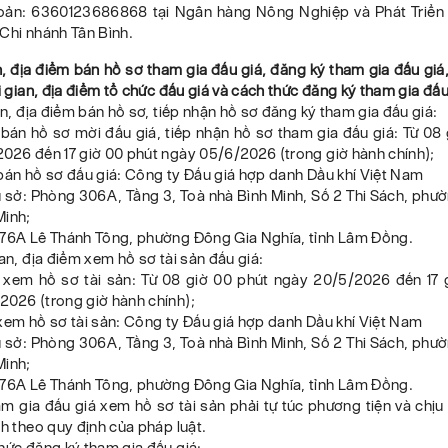
hoản: 6360123686868 tại Ngân hàng Nông Nghiệp và Phát Triể
Chi nhánh Tân Bình.
n, địa điểm bán hồ sơ tham gia đấu giá, đăng ký tham gia đấu gi
ời gian, địa điểm tổ chức đấu giá và cách thức đăng ký tham gia đấu
ian, địa điểm bán hồ sơ, tiếp nhận hồ sơ đăng ký tham gia đấu giá:
 bán hồ sơ mời đấu giá, tiếp nhận hồ sơ tham gia đấu giá: Từ 08
026 đến 17 giờ 00 phút ngày 05/6/2026 (trong giờ hành chính);
bán hồ sơ đấu giá: Công ty Đấu giá hợp danh Dầu khí Việt Nam
rụ sở: Phòng 306A, Tầng 3, Toà nhà Bình Minh, Số 2 Thi Sách, phư
Minh;
 76A Lê Thánh Tông, phường Đông Gia Nghĩa, tỉnh Lâm Đồng.
ian, địa điểm xem hồ sơ tài sản đấu giá:
n xem hồ sơ tài sản: Từ 08 giờ 00 phút ngày 20/5/2026 đến 17 
2026 (trong giờ hành chính);
xem hồ sơ tài sản: Công ty Đấu giá hợp danh Dầu khí Việt Nam
rụ sở: Phòng 306A, Tầng 3, Toà nhà Bình Minh, Số 2 Thi Sách, phư
Minh;
 76A Lê Thánh Tông, phường Đông Gia Nghĩa, tỉnh Lâm Đồng.
m gia đấu giá xem hồ sơ tài sản phải tự túc phương tiện và chịu 
nh theo quy định của pháp luật.
hức đăng ký tham gia đấu giá: