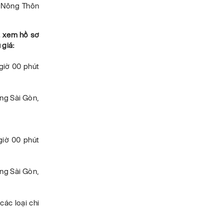
n Nông Thôn
á, xem hồ sơ
 giá:
 giờ 00 phút
ờng Sài Gòn,
giờ 00 phút
ờng Sài Gòn,
các loại chi