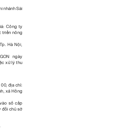
hi nhánh Sài
iá: Công ty
 triển nông
Tp. Hà Nội,
IGON ngày
c xử lý thu
00, địa chỉ:
nh, xã Hồng
 vào số cấp
 đổi chủ sở
;