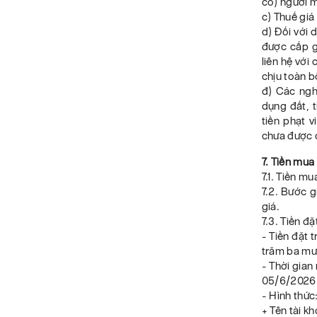
có) người m
c) Thuế giá
d) Đối với 
được cấp g
liên hệ với
chịu toàn bộ
đ) Các ngh
dụng đất, t
tiền phạt v
chưa được c
7. Tiền mua
7.1. Tiền m
7.2. Bước g
giá.
7.3. Tiền đ
- Tiền đặt 
trăm ba mư
- Thời gian
05/6/2026
- Hình thứ
+ Tên tài k