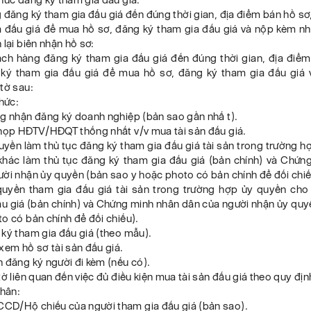
đăng ký tham gia đấu giá đến đúng thời gian, địa điểm bán hồ s
a đấu giá để mua hồ sơ, đăng ký tham gia đấu giá và nộp kèm nh
 lại biên nhận hồ sơ:
ách hàng đăng ký tham gia đấu giá đến đúng thời gian, địa điểm
ký tham gia đấu giá để mua hồ sơ, đăng ký tham gia đấu giá
 tờ sau:
 chức:
ng nhận đăng ký doanh nghiệp (bản sao gần nhấ t).
 họp HĐTV/HĐQT thống nhất v/v mua tài sản đấu giá.
uyền làm thủ tục đăng ký tham gia đấu giá tài sản trong trường 
khác làm thủ tục đăng ký tham gia đấu giá (bản chính) và Chứn
ời nhận ủy quyền (bản sao y hoặc photo có bản chính để đối chiế
quyền tham gia đấu giá tài sản trong trường hợp ủy quyền cho
ấu giá (bản chính) và Chứng minh nhân dân của người nhận ủy quy
o có bản chính để đối chiếu).
ký tham gia đấu giá (theo mẫu).
xem hồ sơ tài sản đấu giá.
 đăng ký người đi kèm (nếu có).
tờ liên quan đến việc đủ điều kiện mua tài sản đấu giá theo quy địn
nhân:
D/Hộ chiếu của người tham gia đấu giá (bản sao).