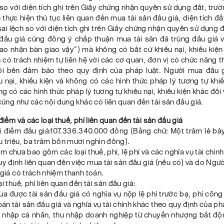
so với diện tích ghi trên Giấy chứng nhận quyền sử dụng đất, trư
ể thực hiện thủ tục liên quan đến mua tài sản đấu giá, diện tích đấ
sai lệch so với diện tích ghi trên Giấy chứng nhận quyền sử dụng đ
đấu giá cũng đồng ý chấp thuận mua tài sản đã trúng đấu giá 
ao nhận bàn giao vậy”) mà không có bất cứ khiếu nại, khiếu kiệ
 có trách nhiệm tự liên hệ với các cơ quan, đơn vị có chức năng t
ổi bên đảm bảo theo quy định của pháp luật. Người mua đấu 
 nại, khiếu kiện và không có các hình thức pháp lý tương tự khiế
ng có các hình thức pháp lý tương tự khiếu nại, khiếu kiện khác đối 
 cũng như các nội dung khác có liên quan đến tài sản đấu giá.
điểm và các loại thuế, phí liên quan đến tài sản đấu giá
ởi điểm đấu giá:107.336.340.000 đồng (Bằng chữ: Một trăm lẻ bả
 triệu, ba trăm bốn mươi nghìn đồng).
ểm chưa bao gồm các loại thuế, phí, lệ phí và các nghĩa vụ tài chín
y định liên quan đến việc mua tài sản đấu giá (nếu có) và do Ng
 giá có trách nhiệm thanh toán.
i thuế, phí liên quan đến tài sản đấu giá:
a được tài sản đấu giá có nghĩa vụ nộp lệ phí trước bạ, phí cô
n tài sản đấu giá và nghĩa vụ tài chính khác theo quy định của ph
u nhập cá nhân, thu nhập doanh nghiệp từ chuyển nhượng bất độ