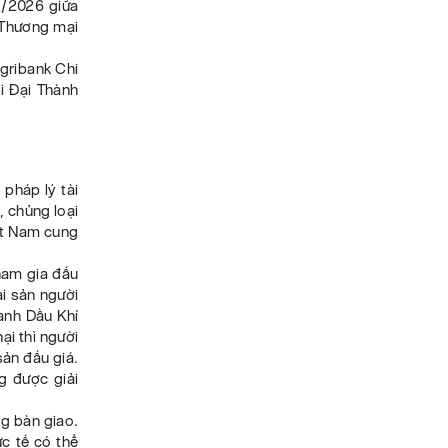
2/2026 giữa
 Thương mại
gribank Chi
 Đại Thành
 pháp lý tài
, chủng loại
iệt Nam cung
ham gia đấu
ài sản người
anh Dầu Khí
ại thì người
sản đấu giá.
g được giải
ng bàn giao.
ực tế có thể