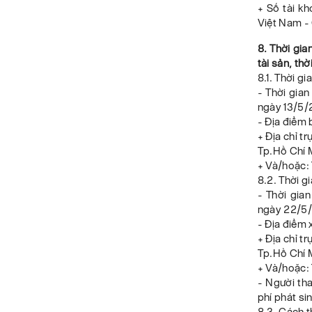
+ Số tài k
Việt Nam - 
8. Thời gia
tài sản, th
8.1. Thời g
- Thời gian
ngày 13/5/2
- Địa điểm 
+ Địa chỉ t
Tp.Hồ Chí 
+ Và/hoặc:
8.2. Thời g
- Thời gia
ngày 22/5/
- Địa điểm 
+ Địa chỉ t
Tp.Hồ Chí 
+ Và/hoặc:
- Người tha
phí phát si
8.3. Cách t