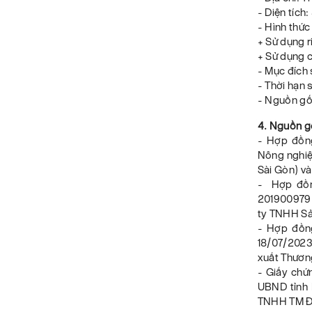
- Diện tích
- Hình thức
+ Sử dụng 
+ Sử dụng 
- Mục đích 
- Thời hạn
- Nguồn gốc
4. Nguồn gố
- Hợp đồn
Nông nghiệ
Sài Gòn) v
- Hợp đồng
201900979 
ty TNHH Sả
- Hợp đồn
18/07/2023
xuất Thươn
- Giấy chứ
UBND tỉnh 
TNHH TM ĐT