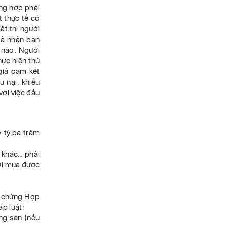
ờng hợp phải
t thực tế có
ất thì người
và nhận bàn
n nào. Người
hực hiện thủ
giá cam kết
u nại, khiếu
với việc đấu
y tỷ,ba trăm
h khác… phải
ười mua được
ng chứng Hợp
áp luật;
ng sản (nếu