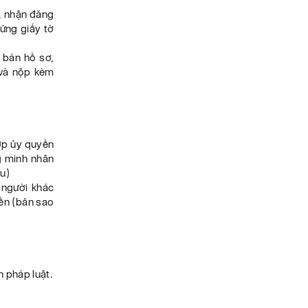
ơ, nhận đăng
ững giấy tờ
 bán hồ sơ,
 và nộp kèm
hợp ủy quyền
g minh nhân
u)
 người khác
ền (bản sao
h pháp luật.