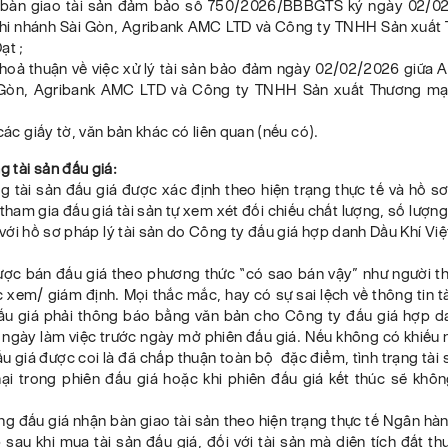
 bàn giao tài sản đảm bảo số 750/2026/BBBGTS ký ngày 02/0
hi nhánh Sài Gòn, Agribank AMC LTD và Công ty TNHH Sản xuất
ạt ;
thoả thuận về việc xử lý tài sản bảo đảm ngày 02/02/2026 giữa A
 Gòn, Agribank AMC LTD và Công ty TNHH Sản xuất Thương mại
 các giấy tờ, văn bản khác có liên quan (nếu có).
ng tài sản đấu giá:
g tài sản đấu giá được xác định theo hiện trạng thực tế và hồ sơ
tham gia đấu giá tài sản tự xem xét đối chiếu chất lượng, số lượng
 với hồ sơ pháp lý tài sản do Công ty đấu giá hợp danh Dầu Khí V
được bán đấu giá theo phương thức “có sao bán vậy” như người t
 xem/ giám định. Mọi thắc mắc, hay có sự sai lệch về thông tin t
ấu giá phải thông báo bằng văn bản cho Công ty đấu giá hợp d
ngày làm việc trước ngày mở phiên đấu giá. Nếu không có khiếu n
u giá được coi là đã chấp thuận toàn bộ đặc điểm, tình trạng tài 
nại trong phiên đấu giá hoặc khi phiên đấu giá kết thúc sẽ khôn
ng đấu giá nhận bàn giao tài sản theo hiện trạng thực tế Ngân hà
sau khi mua tài sản đấu giá, đối với tài sản mà diện tích đất th