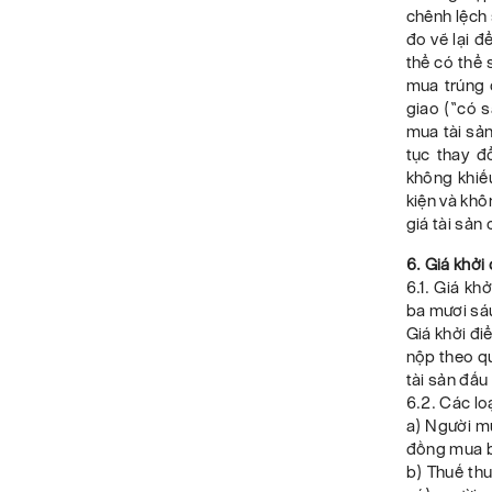
chênh lệch 
đo vẽ lại đ
thể có thể 
mua trúng 
giao (“có s
mua tài sản
tục thay đ
không khiếu
kiện và khô
giá tài sản
6. Giá khởi 
6.1. Giá kh
ba mươi sáu
Giá khởi đi
nộp theo qu
tài sản đấu
6.2. Các loạ
a) Người mu
đồng mua bá
b) Thuế th