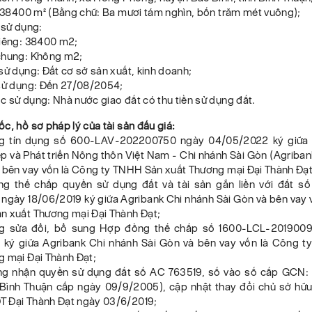
: 38400 m² (Bằng chữ: Ba mươi tám nghìn, bốn trăm mét vuông);
 sử dụng:
riêng: 38400 m2;
chung: Không m2;
sử dụng: Đất cơ sở sản xuất, kinh doanh;
 sử dụng: Đến 27/08/2054;
 sử dụng: Nhà nước giao đất có thu tiền sử dụng đất.
c, hồ sơ pháp lý của tài sản đấu giá:
g tín dụng số 600-LAV-202200750 ngày 04/05/2022 ký giữa
p và Phát triển Nông thôn Việt Nam - Chi nhánh Sài Gòn (Agriban
à bên vay vốn là Công ty TNHH Sản xuất Thương mại Đại Thành Đạt
 thế chấp quyền sử dụng đất và tài sản gắn liền với đất s
ngày 18/06/2019 ký giữa Agribank Chi nhánh Sài Gòn và bên vay 
n xuất Thương mại Đại Thành Đạt;
g sửa đổi, bổ sung Hợp đồng thế chấp số 1600-LCL-2019009
 ký giữa Agribank Chi nhánh Sài Gòn và bên vay vốn là Công 
g mại Đại Thành Đạt;
ng nhận quyền sử dụng đất số AC 763519, số vào số cấp GCN
Bình Thuận cấp ngày 09/9/2005), cập nhật thay đổi chủ sở hữu
 Đại Thành Đạt ngày 03/6/2019;