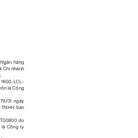
 Ngân hàng
k Chi nhánh
;
ố 1600-LCL-
vốn là Công
79/01 ngày
ty TNHH Sản
: T00800 do
 là Công ty