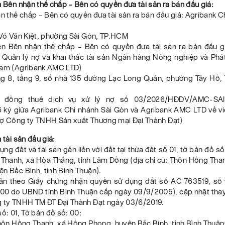
n Bên nhận thế chấp – Bên có quyền đưa tài sản ra bán đấu giá:
ận thế chấp – Bên có quyền đưa tài sản ra bán đấu giá: Agribank C
 Võ Văn Kiệt, phường Sài Gòn, TP.HCM
iện Bên nhận thế chấp – Bên có quyền đưa tài sản ra bán đấu g
uản lý nợ và khai thác tài sản Ngân hàng Nông nghiệp và Phát
Nam (Agribank AMC LTD)
ầng 8, tầng 9, số nhà 135 đường Lạc Long Quân, phường Tây Hồ, 
p đồng thuê dịch vụ xử lý nợ số 03/2026/HĐDV/AMC-SA
 ký giữa Agribank Chi nhánh Sài Gòn và Agribank AMC LTD về việ
nợ Công ty TNHH Sản xuất Thương mại Đại Thành Đạt)
n tài sản đấu giá:
ng đất và tài sản gắn liền với đất tại thửa đất số 01, tờ bản đồ số 
Thanh, xã Hòa Thắng, tỉnh Lâm Đồng (địa chỉ cũ: Thôn Hồng Tha
n Bắc Bình, tỉnh Bình Thuận).
sản theo Giấy chứng nhận quyền sử dụng đất số AC 763519, số
0 do UBND tỉnh Bình Thuận cấp ngày 09/9/2005), cập nhật thay
g ty TNHH TM ĐT Đại Thành Đạt ngày 03/6/2019.
số: 01, Tờ bản đồ số: 00;
Thôn Hồng Thanh, xã Hồng Phong, huyện Bắc Bình, tỉnh Bình Thuận