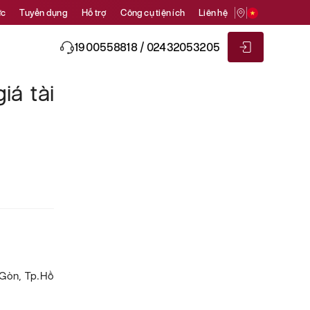
ức
Tuyển dụng
Hỗ trợ
Công cụ tiện ích
Liên hệ
1900558818 / 02432053205
á tài
 Gòn, Tp.Hồ