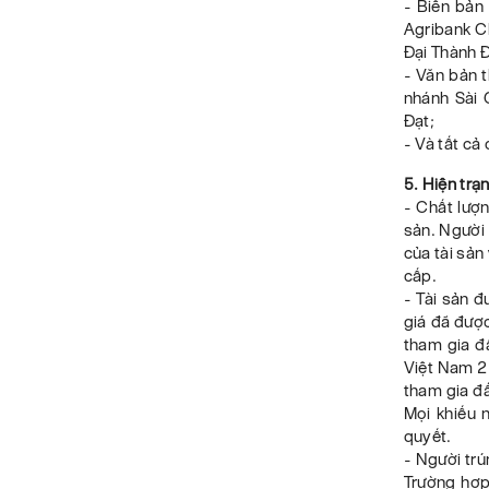
- Biên bản
Agribank C
Đại Thành Đ
- Văn bản 
nhánh Sài
Đạt;
- Và tất cả
5. Hiện trạ
- Chất lượn
sản. Người 
của tài sản
cấp.
- Tài sản 
giá đã được
tham gia đ
Việt Nam 2 
tham gia đấ
Mọi khiếu 
quyết.
- Người trú
Trường hợp 