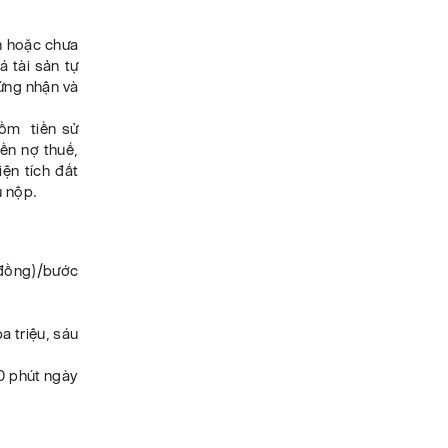
ận hoặc chưa
 tài sản tự
hứng nhận và
gồm tiền sử
iền nợ thuế,
iện tích đất
ụ nộp.
u đồng)/bước
a triệu, sáu
00 phút ngày