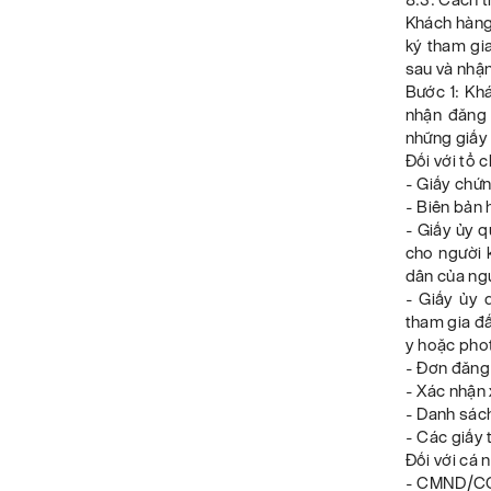
Khách hàng 
ký tham gi
sau và nhận
Bước 1: Kh
nhận đăng 
những giấy
Đối với tổ
- Giấy chứ
- Biên bản
- Giấy ủy q
cho người 
dân của ngư
- Giấy ủy 
tham gia đ
y hoặc phot
- Đơn đăng 
- Xác nhận 
- Danh sách
- Các giấy 
Đối với cá 
- CMND/CCC