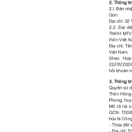
2. Thông ti
2.1. Bên nh
Gòn
Địa chỉ: 02
2.2. Đại d
TNHH MTV Q
thôn Việt 
Địa chỉ: T
Việt Nam
(theo Hợ
22/01/2026
hồi khoản 
3. Thông ti
Quyền sử dụ
Thôn Hồng 
Phong, huyệ
Mô tả tài 
GCN: T0080
hữu là Côn
- Thửa đất 
- Địa chỉ: 