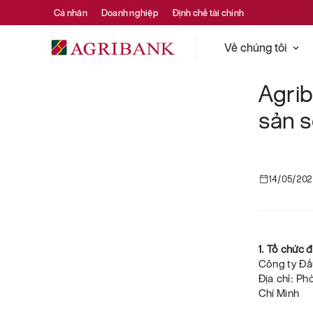
Cá nhân
Doanh nghiệp
Định chế tài chính
Về chúng tôi
Agri
sản s
14/05/20
1. Tổ chức 
Công ty Đấ
Địa chỉ: P
Chí Minh