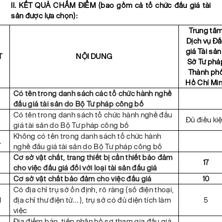
II. KẾT QUẢ CHẤM ĐIỂM (bao gồm cả tổ chức đấu giá tài
sản được lựa chọn):
Trung tâ
Dịch vụ Đ
giá Tài sản
T
NỘI DUNG
Sở Tư phá
Thành ph
Hồ Chí Mi
Có tên trong danh sách các tổ chức hành nghề
đấu giá tài sản do Bộ Tư pháp công bố
Có tên trong danh sách tổ chức hành nghề đấu
.
Đủ điều ki
giá tài sản do Bộ Tư pháp công bố
Không có tên trong danh sách tổ chức hành
.
nghề đấu giá tài sản do Bộ Tư pháp công bố
Cơ sở vật chất, trang thiết bị cần thiết bảo đảm
17
cho việc đấu giá đối với loại tài sản đấu giá
.
Cơ sở vật chất bảo đảm cho việc đấu giá
10
Có địa chỉ trụ sở ổn định, rõ ràng (số điện thoại,
1
địa chỉ thư điện tử...), trụ sở có đủ diện tích làm
5
việc
Địa điểm bán, tiếp nhận hồ sơ tham gia đấu giá