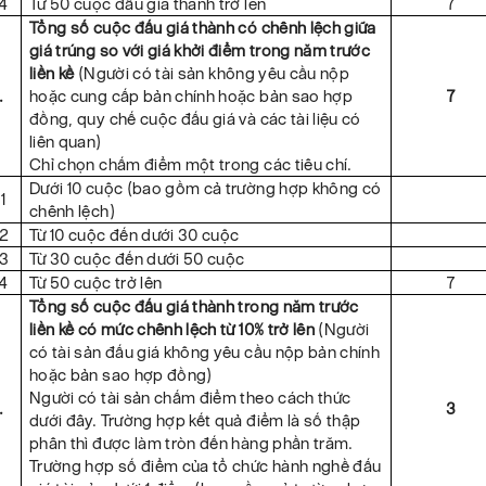
.4
Từ 50 cuộc đấu giá thành trở lên
7
Tổng số cuộc đấu giá thành có chênh lệch giữa
giá trúng so với giá khởi điểm trong năm trước
liền kề
(Người có tài sản không yêu cầu nộp
.
hoặc cung cấp bản chính hoặc bản sao hợp
7
đồng, quy chế cuộc đấu giá và các tài liệu có
liên quan)
Chỉ chọn chấm điểm một trong các tiêu chí.
Dưới 10 cuộc (bao gồm cả trường hợp không có
1
chênh lệch)
.2
Từ 10 cuộc đến dưới 30 cuộc
.3
Từ 30 cuộc đến dưới 50 cuộc
.4
Từ 50 cuộc trở lên
7
Tổng số cuộc đấu giá thành trong năm trước
liền kề có mức chênh lệch từ 10% trở lên
(Người
có tài sản đấu giá không yêu cầu nộp bản chính
hoặc bản sao hợp đồng)
Người có tài sản chấm điểm theo cách thức
.
3
dưới đây. Trường hợp kết quả điểm là số thập
phân thì được làm tròn đến hàng phần trăm.
Trường hợp số điểm của tổ chức hành nghề đấu