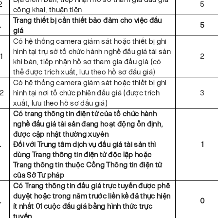
2
5
công khai, thuận tiện
Trang thiết bị cần thiết bảo đảm cho việc đấu
.
5
giá
Có hệ thống camera giám sát hoặc thiết bị ghi
hình tại trụ sở tổ chức hành nghề đấu giá tài sản
1
2
khi bán, tiếp nhận hồ sơ tham gia đấu giá (có
thể được trích xuất, lưu theo hồ sơ đấu giá)
Có hệ thống camera giám sát hoặc thiết bị ghi
.2
hình tại nơi tổ chức phiên đấu giá (được trích
3
xuất, lưu theo hồ sơ đấu giá)
Có trang thông tin điện tử của tổ chức hành
nghề đấu giá tài sản đang hoạt động ổn định,
được cập nhật thường xuyên
.
Đối với Trung tâm dịch vụ đấu giá tài sản thì
1
dùng Trang thông tin điện tử độc lập hoặc
Trang thông tin thuộc Cổng Thông tin điện tử
của Sở Tư pháp
Có Trang thông tin đấu giá trực tuyến được phê
duyệt hoặc trong năm trước liền kề đã thực hiện
.
0
ít nhất 01 cuộc đấu giá bằng hình thức trực
tuyến