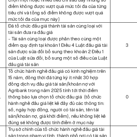
điểm không được vượt quá mức tối đa của từng
tiêu chí và tổng số điểm không được vượt quá
mức tối đa của mục này)
Đã tổ chức đấu giá thành tài sản cùng loại với
tài sản đưa ra đấu giá
- Tài sản cùng loại được phân theo cùng một
.
điểm quy định tại khoản 1 Điều 4 Luật đấu giá tài
3
sản được sửa đổi bổ sung theo khoản 2 Điều 1
của Luật sửa đổi, bổ sung một số điều của Luật
đấu giá tài sản
Tổ chức hành nghề đấu giá có kinh nghiệm trên
15 năm, đồng thời đã từng ký ít nhất 30 hợp
đồng dịch vụ đấu giá tài sản/khoản nợ với
Agribank trong năm 2025 tính tới thời điểm
.
thông báo lựa chọn tổ chức đấu giá (tổ chức
0
hành nghề đấu giá liệt kê đầy đủ các thông tin:
số, ngày hợp đồng, người có tài sản, tên tài
sản/khoản nợ, giá khởi điểm), nếu không liệt kê
đúng sẽ không được tính điểm ở mục này
Trụ sở chính của tổ chức hành nghề đấu giá tài
sản trong phạm vi tỉnh, thành phố nơi có tài sản