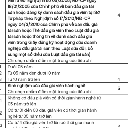
viên theo Nghị định số 05/2005/NĐ-CP ngày
18/01/2005 của Chính phủ về bán đấu giá tài
sản hoặc đăng ký danh sách đấu giá viên tại Sở
.
4
Tư pháp theo Nghị định số 17/2010/NĐ-CP
ngày 04/3/2010 của Chính phủ về bán đấu giá
tài sản hoặc Thẻ đấu giá viên theo Luật đấu giá
tài sản hoặc thông tin về danh sách đấu giá
viên trong Giấy đăng ký hoạt động của doanh
nghiệp đấu giá tài sản theo Luật sửa đổi, bổ
sung một số điều của Luật đấu giá tài sản)
Chỉ chọn chấm điểm một trong các tiêu chí.
1
Dưới 05 năm
2
Từ 05 năm đến dưới 10 năm
3
Từ 10 năm trở lên
4
Kinh nghiệm của đấu giá viên hành nghề
.
5
Chỉ chọn chấm điểm một trong các tiêu chí.
Không có đấu giá viên có thời gian hành nghề từ
1
05 năm trở lên
Có từ 01 đến 03 đấu giá viên có thời gian hành
.2
nghề từ 05 năm trở lên
Có từ 4 đấu giá viên trở lên có thời gian hành
.3
5