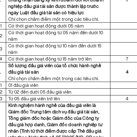
nghiệp đấu giá tài sản được thành lập trước
ngày Luật đấu giá tài sản có hiệu lực
Chỉ chọn chấm điểm một trong các tiêu chí.
1
Có thời gian hoạt động dưới 05 năm
Có thời gian hoạt động từ 05 năm đến dưới 10
.2
năm
Có thời gian hoạt động từ 10 năm đến dưới 15
.3
năm
.4
Có thời gian hoạt động từ 15 năm trở lên
7
Số lượng đấu giá viên của tổ chức hành nghề
.
đấu giá tài sản
4
Chỉ chọn chấm điểm một trong các tiêu chí.
1
01 đấu giá viên
.2
Từ 02 đến dưới 05 đấu giá viên
.3
Từ 05 đấu giá viên trở lên
4
Kinh nghiệm hành nghề của đấu giá viên là
Giám đốc Trung tâm dịch vụ đấu giá tài sản,
Tổng giám đốc hoặc Giám đốc của Công ty
đấu giá hợp danh, Giám đốc doanh nghiệp tư
nhân (Tính từ thời điểm được cấp Thẻ đấu giá