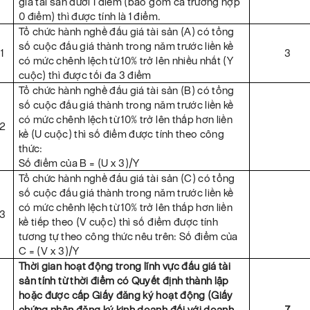
giá tài sản dưới 1 điểm (bao gồm cả trường hợp
0 điểm) thì được tính là 1 điểm.
Tổ chức hành nghề đấu giá tài sản (A) có tổng
số cuộc đấu giá thành trong năm trước liền kề
1
3
có mức chênh lệch từ 10% trở lên nhiều nhất (Y
cuộc) thì được tối đa 3 điểm
Tổ chức hành nghề đấu giá tài sản (B) có tổng
số cuộc đấu giá thành trong năm trước liền kề
có mức chênh lệch từ 10% trở lên thấp hơn liền
.2
kề (U cuộc) thì số điểm được tính theo công
thức:
Số điểm của B = (U x 3)/Y
Tổ chức hành nghề đấu giá tài sản (C) có tổng
số cuộc đấu giá thành trong năm trước liền kề
có mức chênh lệch từ 10% trở lên thấp hơn liền
.3
kề tiếp theo (V cuộc) thì số điểm được tính
tương tự theo công thức nêu trên: Số điểm của
C =
(V x 3)/Y
Thời gian hoạt động trong lĩnh vực đấu giá tài
sản tính từ thời điểm có Quyết định thành lập
hoặc được cấp Giấy đăng ký hoạt động (Giấy
.
chứng nhận đăng ký kinh doanh đối với doanh
7