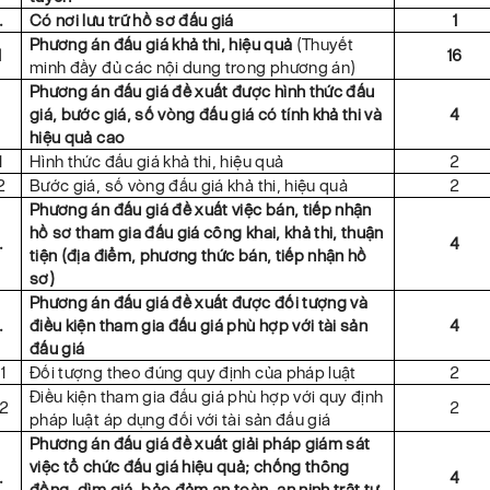
.
Có nơi lưu trữ hồ sơ đấu giá
1
Phương án đấu giá khả thi, hiệu quả
(Thuyết
I
16
minh đầy đủ các nội dung trong phương án)
Phương án đấu giá đề xuất được hình thức đấu
.
giá, bước giá, số vòng đấu giá có tính khả thi và
4
hiệu quả cao
1
Hình thức đấu giá khả thi, hiệu quả
2
2
Bước giá, số vòng đấu giá khả thi, hiệu quả
2
Phương án đấu giá đề xuất việc bán, tiếp nhận
hồ sơ tham gia đấu giá công khai, khả thi, thuận
.
4
tiện (địa điểm, phương thức bán, tiếp nhận hồ
sơ)
Phương án đấu giá đề xuất được đối tượng và
.
điều kiện tham gia đấu giá phù hợp với tài sản
4
đấu giá
1
Đối tượng theo đúng quy định của pháp luật
2
Điều kiện tham gia đấu giá phù hợp với quy định
.2
2
pháp luật áp dụng đối với tài sản đấu giá
Phương án đấu giá đề xuất giải pháp giám sát
việc tổ chức đấu giá hiệu quả; chống thông
.
4
đồng, dìm giá, bảo đảm an toàn, an ninh trật tự