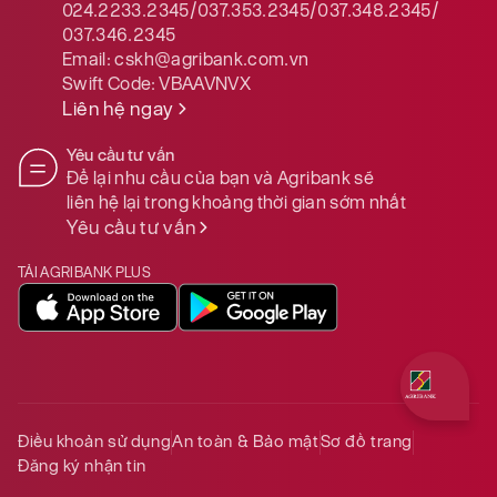
024.2233.2345/037.353.2345/037.348.2345/
037.346.2345
Email:
cskh@agribank.com.vn
Swift Code:
VBAAVNVX
Liên hệ ngay
Yêu cầu tư vấn
Để lại nhu cầu của bạn và Agribank sẽ
liên hệ lại trong khoảng thời gian sớm nhất
Yêu cầu tư vấn
TẢI AGRIBANK PLUS
Quý khách 
Điều khoản sử dụng
An toàn & Bảo mật
Sơ đồ trang
Đăng ký nhận tin