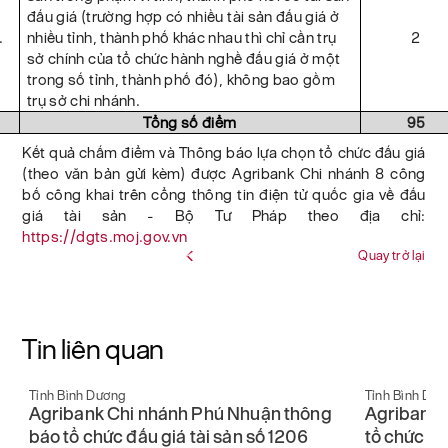
đấu giá (trường hợp có nhiều tài sản đấu giá ở
.
nhiều tỉnh, thành phố khác nhau thì chỉ cần trụ
2
sở chính của tổ chức hành nghề đấu giá ở một
trong số tỉnh, thành phố đó), không bao gồm
trụ sở chi nhánh.
Tổng số điểm
95
Kết quả chấm điểm và Thông báo lựa chọn tổ chức đấu giá
(theo văn bản gửi kèm) được Agribank Chi nhánh 8 công
bố công khai trên cổng thông tin điện tử quốc gia về đấu
giá tài sản - Bộ Tư Pháp theo địa chỉ:
https://dgts.moj.gov.vn
Quay trở lại
Tin liên quan
Tỉnh Bình Dương
Tỉnh Bình Dư
Agribank Chi nhánh Phú Nhuận thông
Agribank 
báo tổ chức đấu giá tài sản số 1206
tổ chức đấu