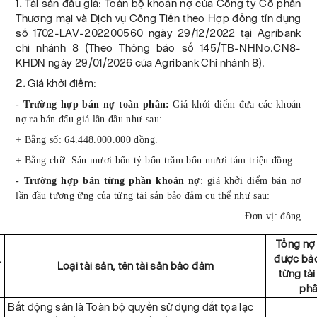
1.
Tài sản đấu giá:
Toàn bộ khoản nợ của Công ty Cổ phần
Thương mại và Dịch vụ Công Tiến theo Hợp đồng tín dụng
số 1702-LAV-202200560 ngày 29/12/2022 tại Agribank
chi nhánh 8 (Theo Thông báo số 145/TB-NHNo.CN8-
KHDN ngày 29/01/2026 của Agribank Chi nhánh 8).
2.
Giá khởi điểm:
- Trường hợp bán nợ toàn phần:
Giá khởi điểm đưa các khoản
nợ ra bán đấu giá lần đầu như sau:
+ Bằng số: 64.448.000.000 đồng.
+ Bằng chữ: Sáu mươi bốn tỷ bốn trăm bốn mươi tám triệu đồng.
- Trường hợp bán từng phần khoản nợ
: giá khởi điểm bán nợ
lần đầu tương ứng của từng tài sản bảo đảm cụ thể như sau:
Đơn vị: đồng
Tổng nợ 
được bả
T
Loại tài sản, tên tài sản bảo đảm
từng tà
phâ
Bất động sản là Toàn bộ quyền sử dụng đất tọa lạc