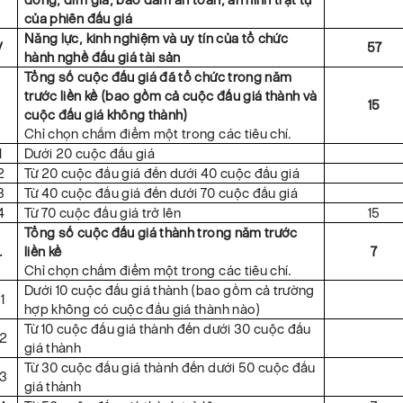
của phiên đấu giá
Năng lực, kinh nghiệm và uy tín của tổ chức
V
57
hành nghề đấu giá tài sản
Tổng số cuộc đấu giá đã tổ chức trong năm
trước liền kề (bao gồm cả cuộc đấu giá thành và
.
15
cuộc đấu giá không thành)
Chỉ chọn chấm điểm một trong các tiêu chí.
1
Dưới 20 cuộc đấu giá
2
Từ 20 cuộc đấu giá đến dưới 40 cuộc đấu giá
3
Từ 40 cuộc đấu giá đến dưới 70 cuộc đấu giá
4
Từ 70 cuộc đấu giá trở lên
15
Tổng số cuộc đấu giá thành trong năm trước
.
liền kề
7
Chỉ chọn chấm điểm một trong các tiêu chí.
Dưới 10 cuộc đấu giá thành (bao gồm cả trường
1
hợp không có cuộc đấu giá thành nào)
Từ 10 cuộc đấu giá thành đến dưới 30 cuộc đấu
.2
giá thành
Từ 30 cuộc đấu giá thành đến dưới 50 cuộc đấu
.3
giá thành