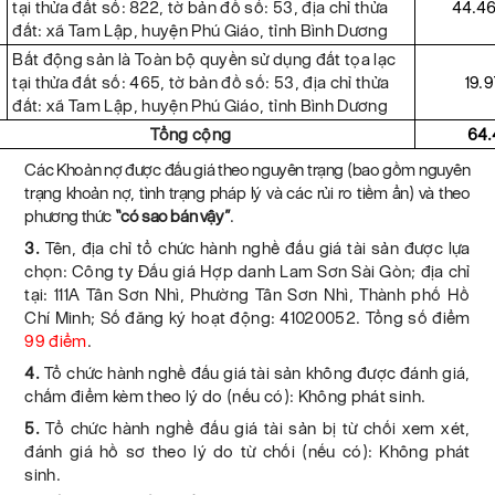
tại thửa đất số: 822, tờ bản đồ số: 53, địa chỉ thửa
44.4
đất: xã Tam Lập, huyện Phú Giáo, tỉnh Bình Dương
Bất động sản là Toàn bộ quyền sử dụng đất tọa lạc
tại thửa đất số: 465, tờ bản đồ số: 53, địa chỉ thửa
19.
đất: xã Tam Lập, huyện Phú Giáo, tỉnh Bình Dương
Tổng cộng
64.
Các
Khoản nợ được đấu giá theo nguyên trạng (bao gồm nguyên
trạng khoản nợ, tình trạng pháp lý và các rủi ro tiềm ẩn) và theo
phương thức
“có sao bán vậy”
.
3.
Tên, địa chỉ tổ chức hành nghề đấu giá tài sản được lựa
chọn: Công ty Đấu giá Hợp danh Lam Sơn Sài Gòn;
địa chỉ
tại: 111A Tân Sơn Nhì, Phường Tân Sơn Nhì, Thành phố Hồ
Chí Minh; Số đăng ký hoạt động: 41020052
. Tổng số điểm
99 điểm
.
4.
Tổ chức hành nghề đấu giá tài sản không được đánh giá,
chấm điểm kèm theo lý do (nếu có): Không phát sinh.
5.
Tổ chức hành nghề đấu giá tài sản bị từ chối xem xét,
đánh giá hồ sơ theo lý do từ chối (nếu có): Không phát
sinh.