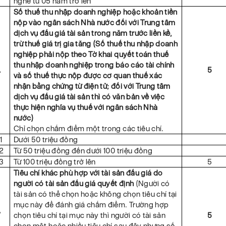
nghề từ 05 năm trở lên
Số thuế thu nhập doanh nghiệp hoặc khoản tiền
nộp vào ngân sách Nhà nước đối với Trung tâm
dịch vụ đấu giá tài sản trong năm trước liền kề,
trừ thuế giá trị gia tăng (Số thuế thu nhập doanh
nghiệp phải nộp theo Tờ khai quyết toán thuế
thu nhập doanh nghiệp trong báo cáo tài chính
.
5
và số thuế thực nộp được cơ quan thuế xác
nhận bằng chứng từ điện tử; đối với Trung tâm
dịch vụ đấu giá tài sản thì có văn bản về việc
thực hiện nghĩa vụ thuế với ngân sách Nhà
nước)
Chỉ chọn chấm điểm một trong các tiêu chí.
1
Dưới 50 triệu đồng
.2
Từ 50 triệu đồng đến dưới 100 triệu đồng
.3
Từ 100 triệu đồng trở lên
5
Tiêu chí khác phù hợp với tài sản đấu giá do
người có tài sản đấu giá quyết định
(Người có
tài sản có thể chọn hoặc không chọn tiêu chí tại
mục này để đánh giá chấm điểm. Trường hợp
V
chọn tiêu chí tại mục này thì người có tài sản
5
chọn một hoặc nhiều tiêu chí sau đây nhưng số