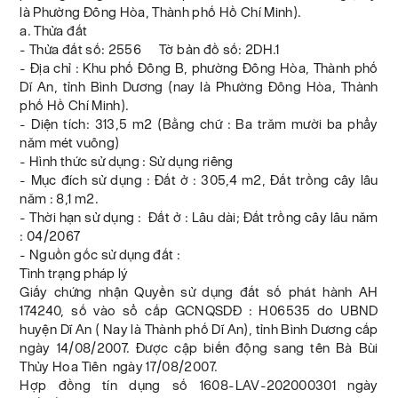
là Phường Đông Hòa, Thành phố Hồ Chí Minh).
a. Thửa đất
- Thửa đất số: 2556 Tờ bản đồ số: 2DH.1
- Địa chỉ : Khu phố Đông B, phường Đông Hòa, Thành phố
Dĩ An, tỉnh Bình Dương (nay là Phường Đông Hòa, Thành
phố Hồ Chí Minh).
- Diện tích: 313,5 m2 (Bằng chữ : Ba trăm mười ba phẩy
năm mét vuông)
- Hình thức sử dụng : Sử dụng riêng
- Mục đích sử dụng : Đất ở : 305,4 m2, Đất trồng cây lâu
năm : 8,1 m2.
- Thời hạn sử dụng : Đất ở : Lâu dài; Đất trồng cây lâu năm
: 04/2067
- Nguồn gốc sử dụng đất :
Tình trạng pháp lý
Giấy chứng nhận Quyền sử dụng đất số phát hành AH
174240, số vào sổ cấp GCNQSDĐ : H06535 do UBND
huyện Dĩ An ( Nay là Thành phố Dĩ An), tỉnh Bình Dương cấp
ngày 14/08/2007. Được cập biến động sang tên Bà Bùi
Thủy Hoa Tiên ngày 17/08/2007.
Hợp đồng tín dụng số 1608-LAV-202000301 ngày