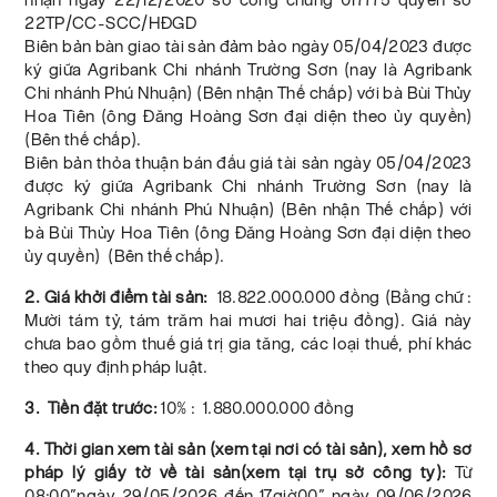
22TP/CC-SCC/HĐGD
Biên bản bàn giao tài sản đảm bảo ngày 05/04/2023 được
ký giữa Agribank Chi nhánh Trường Sơn (nay là Agribank
Chi nhánh Phú Nhuận) (Bên nhận Thế chấp) với bà Bùi Thủy
Hoa Tiên (ông Đăng Hoàng Sơn đại diện theo ủy quyền)
(Bên thế chấp).
Biên bản thỏa thuận bán đấu giá tài sản ngày 05/04/2023
được ký giữa Agribank Chi nhánh Trường Sơn (nay là
Agribank Chi nhánh Phú Nhuận) (Bên nhận Thế chấp) với
bà Bùi Thủy Hoa Tiên (ông Đăng Hoàng Sơn đại diện theo
ủy quyền) (Bên thế chấp).
2. Giá khởi điểm tài sản:
18.822.000.000 đồng (Bằng chữ :
Mười tám tỷ, tám trăm hai mươi hai triệu đồng). Giá này
chưa bao gồm thuế giá trị gia tăng, các loại thuế, phí khác
theo quy định pháp luật.
3. Tiền đặt trước:
10% : 1.880.000.000 đồng
4. Thời gian xem tài sản (xem tại nơi có tài sản), xem hồ sơ
pháp lý giấy tờ về tài sản(xem tại trụ sở công ty):
Từ
08:00”ngày 29/05/2026 đến 17giờ00” ngày 09/06/2026