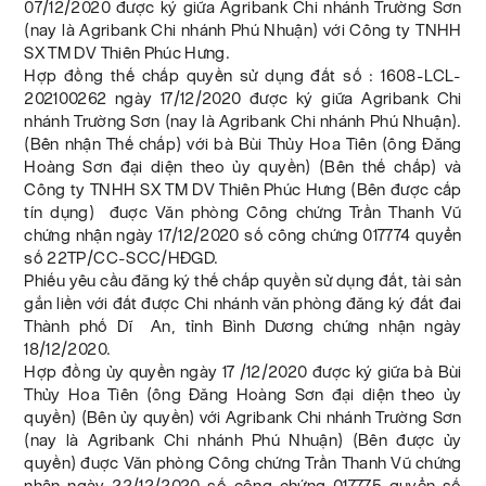
07/12/2020 được ký giữa Agribank Chi nhánh Trường Sơn
(nay là Agribank Chi nhánh Phú Nhuận) với Công ty TNHH
SX TM DV Thiên Phúc Hưng.
Hợp đồng thế chấp quyền sử dụng đất số : 1608-LCL-
202100262 ngày 17/12/2020 được ký giữa Agribank Chi
nhánh Trường Sơn (nay là Agribank Chi nhánh Phú Nhuận).
(Bên nhận Thế chấp) với bà Bùi Thủy Hoa Tiên (ông Đăng
Hoàng Sơn đại diện theo ủy quyền) (Bên thế chấp) và
Công ty TNHH SX TM DV Thiên Phúc Hưng (Bên được cấp
tín dụng) đuợc Văn phòng Công chứng Trần Thanh Vũ
chứng nhận ngày 17/12/2020 số công chứng 017774 quyển
số 22TP/CC-SCC/HĐGD.
Phiếu yêu cầu đăng ký thế chấp quyền sử dụng đất, tài sản
gắn liền với đất được Chi nhánh văn phòng đăng ký đất đai
Thành phố Dĩ An, tỉnh Bình Dương chứng nhận ngày
18/12/2020.
Hợp đồng ủy quyền ngày 17 /12/2020 được ký giữa bà Bùi
Thủy Hoa Tiên (ông Đăng Hoàng Sơn đại diện theo ủy
quyền) (Bên ủy quyền) với Agribank Chi nhánh Trường Sơn
(nay là Agribank Chi nhánh Phú Nhuận) (Bên được ủy
quyền) đuợc Văn phòng Công chứng Trần Thanh Vũ chứng
nhận ngày 22/12/2020 số công chứng 017775 quyển số