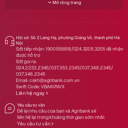
Mở rộng trang
Hội sở: Số 2 Láng Hạ, phường Giảng Võ, thành phố Hà
Nội
Sđt tiếp nhận:
1900558818/024.3205.3205
để nhận
được hỗ trợ
Sđt gọi ra:
024.2233.2345/037.353.2345/037.348.2345/
037.346.2345
Email:
cskh@agribank.com.vn
Swift Code:
VBAAVNVX
Liên hệ ngay
Yêu cầu tư vấn
Để lại nhu cầu của bạn và Agribank sẽ
liên hệ lại trong khoảng thời gian sớm nhất
Yêu cầu tư vấn