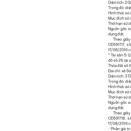
Diện tích: 20
Trong đó: diệ
Hình thức sử 
Mục đích sử 
Thời hạn sử 
Nguồn gốc s
dụng đất.
Theo giấy ch
CĐ591717, s
17/08/2016 c
* Tài sản 5: 
đồ số 26 tại 
Thửa đất số 1
Địa chỉ: xã S
Diện tích: 37
Trong đó: diệ
Hình thức sử 
Mục đích sử 
Thời hạn sử 
Nguồn gốc s
dụng đất.
Theo giấy ch
CĐ591718, s
17/08/2016 c
- Phần giá tr