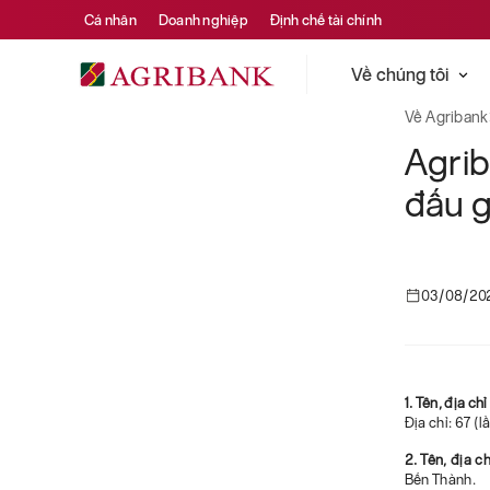
Cá nhân
Doanh nghiệp
Định chế tài chính
Về chúng tôi
Về Agribank
Agri
đấu g
03/08/20
1. Tên, địa ch
Địa chỉ: 67 (
2. Tên, địa ch
Bến Thành.