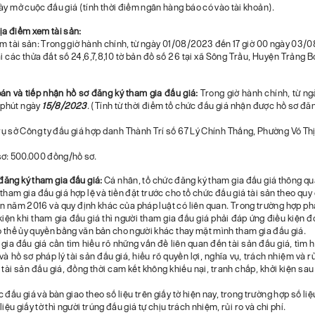
ày mở cuộc đấu giá (tính thời điểm ngân hàng báo có vào tài khoản).
địa điểm xem tài sản:
em tài sản: Trong giờ hành chính, từ ngày 01/08/2023 đến 17 giờ 00 ngày 03/
ại các thửa đất số 24,6,7,8,10 tờ bản đồ số 26 tại xã Sông Trầu, Huyện Trảng 
bán và tiếp nhận hồ sơ đăng ký tham gia đấu giá:
Trong giờ hành chính, từ n
0 phút ngày
15/8/2023
. (Tính từ thời điểm tổ chức đấu giá nhận được hồ sơ đă
rụ sở Công ty đấu giá hợp danh Thành Trí số 67 Lý Chính Thắng, Phường Võ Th
sơ: 500.000 đồng/hồ sơ.
đăng ký tham gia đấu giá:
Cá nhân, tổ chức đăng ký tham gia đấu giá thông q
 tham gia đấu giá hợp lệ và tiền đặt trước cho tổ chức đấu giá tài sản theo quy
ản năm 2016 và quy định khác của pháp luật có liên quan. Trong trường hợp ph
kiện khi tham gia đấu giá thì người tham gia đấu giá phải đáp ứng điều kiện 
ó thể ủy quyền bằng văn bản cho người khác thay mặt mình tham gia đấu giá.
gia đấu giá cần tìm hiểu rõ những vấn đề liên quan đến tài sản đấu giá, tìm h
và hồ sơ pháp lý tài sản đấu giá, hiểu rõ quyền lợi, nghĩa vụ, trách nhiệm và r
tài sản đấu giá, đồng thời cam kết không khiếu nại, tranh chấp, khởi kiện sau
 đấu giá và bàn giao theo số liệu trên giấy tờ hiện nay, trong trường hợp số li
 liệu giấy tờ thì người trúng đấu giá tự chịu trách nhiệm, rủi ro và chi phí.