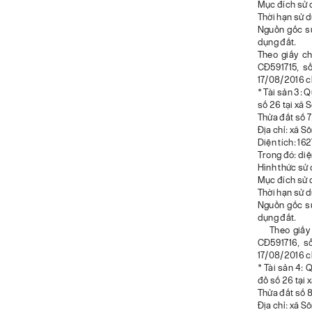
Mục đích sử d
Thời hạn sử 
Nguồn gốc s
dụng đất.
Theo giấy ch
CĐ591715, s
17/08/2016 c
* Tài sản 3: 
số 26 tại xã 
Thửa đất số 7
Địa chỉ: xã S
Diện tích: 16
Trong đó: diệ
Hình thức sử 
Mục đích sử d
Thời hạn sử 
Nguồn gốc s
dụng đất.
Theo giấy ch
CĐ591716, s
17/08/2016 c
* Tài sản 4: 
đồ số 26 tại 
Thửa đất số 8
Địa chỉ: xã S