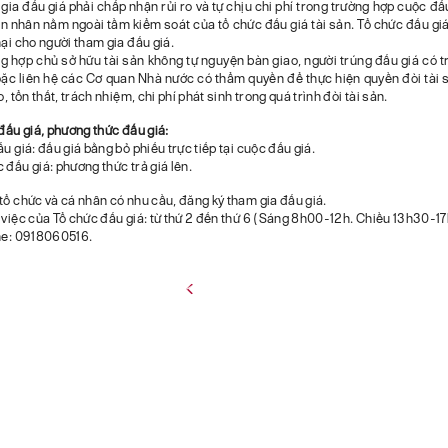
gia đấu giá phải chấp nhận rủi ro và tự chịu chi phí trong trường hợp cuộc đấ
n nhân nằm ngoài tầm kiểm soát của tổ chức đấu giá tài sản. Tổ chức đấu giá
hại cho người tham gia đấu giá.
g hợp chủ sở hữu tài sản không tự nguyện bàn giao, người trúng đấu giá có 
oặc liên hệ các Cơ quan Nhà nước có thẩm quyền để thực hiện quyền đòi tài 
o, tổn thất, trách nhiệm, chi phí phát sinh trong quá trình đòi tài sản.
 đấu giá, phương thức đấu giá:
ấu giá: đấu giá bằng bỏ phiếu trực tiếp tại cuộc đấu giá.
 đấu giá: phương thức trả giá lên.
tổ chức và cá nhân có nhu cầu, đăng ký tham gia đấu giá.
 việc của Tổ chức đấu giá: từ thứ 2 đến thứ 6 (Sáng 8h00-12h. Chiều 13h30-1
ine: 0918060516.