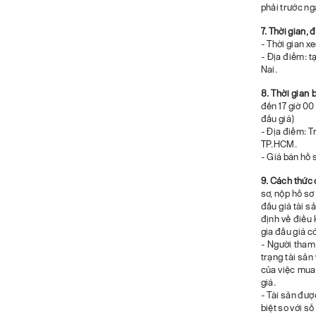
phải trước ng
7. Thời gian, 
- Thời gian x
- Địa điểm: t
Nai.
8. Thời gian 
đến 17 giờ 0
đấu giá)
- Địa điểm: T
TP.HCM.
- Giá bán hồ 
9. Cách thức 
sơ, nộp hồ sơ
đấu giá tài s
định về điều 
gia đấu giá c
- Người tham 
trạng tài sản 
của việc mua 
giá.
- Tài sản được
biệt so với số