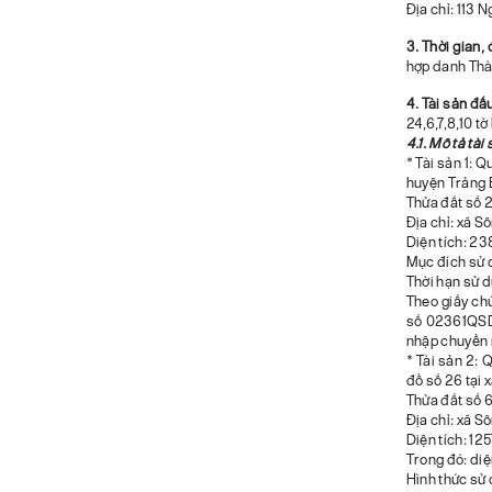
Địa chỉ: 113 
3. Thời gian,
hợp danh Thà
4. Tài sản đấ
24,6,7,8,10 t
4.1. Mô tả tài 
* Tài sản 1: 
huyện Trảng 
Thửa đất số 2
Địa chỉ: xã S
Diện tích: 2
Mục đích sử 
Thời hạn sử 
Theo giấy ch
số 02361QSD
nhập chuyển 
* Tài sản 2: 
đồ số 26 tại 
Thửa đất số 6
Địa chỉ: xã S
Diện tích: 12
Trong đó: diệ
Hình thức sử 