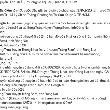
Nguyễn Đình Chiểu, Phường Võ Thị Sáu, Quận 3, TP.HCM.
 địa điểm tổ chức cuộc đấu giá:
từ 10 giờ 00 phút ngày
18/8/2023
tại Trụ sở C
nh Trí, 67 Lý Chính Thắng, Phường Võ Thị Sáu, Quận 3, TP.HCM.
u giá:
Quyền sử dụng đất quyền sở hữu nhà ở và tài sản khác gắn liền với đất c
ờ bản đồ số 26 tại xã Sông Trầu, Huyện Trảng Bom, tỉnh Đồng Nai.
sản:
Quyền sử dụng đất thửa đất số 24 tờ bản đồ số 26 tại xã Sông Trầu, huyện Thốn
Bom), tỉnh Đồng Nai
4; Tờ bản đồ số 26
ông Trầu, huyện Thống Nhất (nay là huyện Trảng Bom), tỉnh Đồng Nai
3843 m² (Bằng chữ: Hai mươi ba nghìn tám trăm bốn mươi ba mét vuông)
dụng: LN
dụng: 07/2051
ứng nhận quyền sử dụng đất số O882329, vào sổ cấp giấy chứng nhận quyề
Đ/1502/QĐ.UBH do UBND huyện Thống Nhất, tỉnh Đồng Nai cấp ngày 02/
nhượng cho bà Hồ Thị Lệ Quỳnh ngày 04/08/2016.
Quyền sử dụng đất quyền sở hữu nhà ở và tài sản khác gắn liền với đất thửa đ
xã Sông Trầu, huyện Trảng Bom, tỉnh Đồng Nai
; Tờ bản đồ số 26
ông Trầu, huyện Trảng Bom, tỉnh Đồng Nai
57,0 m² (Bằng chữ: Một nghìn hai trăm năm mươi bảy phẩy không mét vuông)
n tích được cấp: 1257,0 m² , Không được cấp: 0,0 m²
dụng: sử dụng riêng