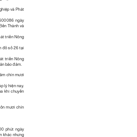
hiệp và Phát
1600086 ngày
 Bến Thành và
t triển Nông
n đồ số 26 tại
t triển Nông
sản bảo đảm.
trăm chín mươi
p lý hiện nay.
ua khi chuyển
bốn mươi chín
00 phút ngày
uận khác nhưng