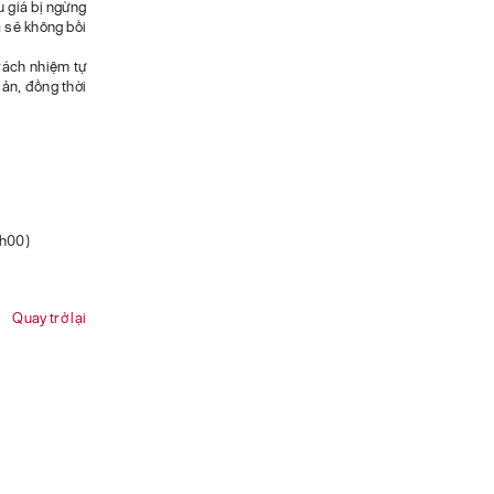
u giá bị ngừng
 sẽ không bồi
trách nhiệm tự
sản, đồng thời
7h00)
Quay trở lại