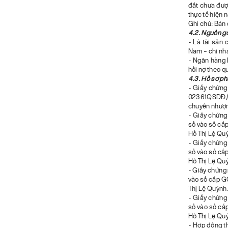
đất chưa đượ
thực tế hiện n
Ghi chú: Bán 
4.2. Nguồn gố
- Là tài sản
Nam – chi nh
- Ngân hàng 
hồi nợ theo q
4.3. Hồ sơ phá
- Giấy chứng
02361QSDĐ/1
chuyển nhượn
- Giấy chứng
sổ vào sổ cấ
Hồ Thị Lệ Qu
- Giấy chứng
sổ vào sổ cấ
Hồ Thị Lệ Qu
- Giấy chứng 
vào sổ cấp G
Thị Lệ Quỳnh
- Giấy chứng
sổ vào sổ cấ
Hồ Thị Lệ Qu
- Hợp đồng 