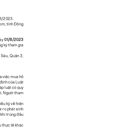
08/2023.
Bom, tỉnh Đồng
gày
01/8/2023
ng ký tham gia
ị Sáu, Quận 3,
ua việc mua hồ
 định của Luật
áp luật có quy
đó. Người tham
iểu kỹ về hiện
ủi ro phát sinh
 khi trúng đấu
ệu thực tế khác