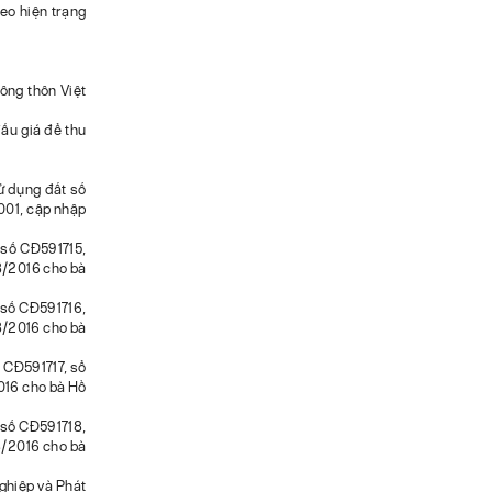
eo hiện trạng
ông thôn Việt
ấu giá để thu
ử dụng đất số
01, cập nhập
 số CĐ591715,
8/2016 cho bà
 số CĐ591716,
8/2016 cho bà
ố CĐ591717, sổ
016 cho bà Hồ
 số CĐ591718,
8/2016 cho bà
hiệp và Phát