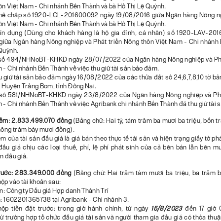
ôn Việt Nam - Chi nhánh Bến Thành và bà Hồ Thị Lệ Quỳnh.
thế chấp số 1920-LCL-201600092 ngày 19/08/2016 giữa Ngân hàng Nông ng
ôn Việt Nam - Chi nhánh Bến Thành và bà Hồ Thị Lệ Quỳnh.
tín dụng (Dùng cho khách hàng là hộ gia đình, cá nhân) số 1920-LAV-20
iữa Ngân hàng Nông nghiệp và Phát triển Nông thôn Việt Nam - Chi nhánh
 Quỳnh.
 số 494/NHNoBT-KHKD ngày 28/07/2022 của Ngân hàng Nông nghiệp và Phá
 - Chi nhánh Bến Thành về việc thu giữ tài sản bảo đảm.
u giữ tài sản bảo đảm ngày 16/08/2022 của các thửa đất số 24,6,7,8,10 tờ bả
, Huyện Trảng Bom, tỉnh Đồng Nai.
 số 581/NHNoBT-KHKD ngày 23/8/2022 của Ngân hàng Nông nghiệp và Phá
 - Chi nhánh Bến Thành về việc Agribank chi nhánh Bến Thành đã thu giữ tài 
điểm: 2.833.499.070 đồng
(Bằng chữ: Hai tỷ, tám trăm ba mươi ba triệu, bốn 
không trăm bảy mươi đồng).
ểm của tài sản đấu giá là giá bán theo thực tế tài sản và hiện trạng giấy tờ phá
đấu giá chịu các loại thuế, phí, lệ phí phát sinh của cả bên bán lẫn bên m
n đấu giá.
trước: 283.349.000 đồng
(Bằng chữ: Hai trăm tám mươi ba triệu, ba trăm 
ộp vào tài khoản sau:
ản: Công ty Đấu giá Hợp danh Thành Trí
n: 1602201365738 tại Agribank – Chi nhánh 3.
nộp tiền đặt trước: trong giờ hành chính, từ ngày
15/8/2023
đến 17 giờ 
trừ trường hợp tổ chức đấu giá tài sản và người tham gia đấu giá có thỏa th