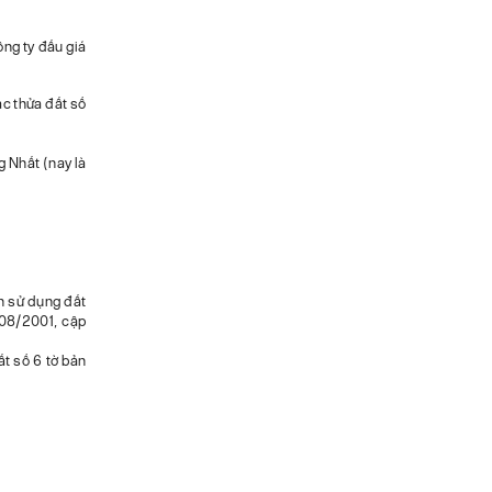
ông ty đấu giá
ác thửa đất số
g Nhất (nay là
n sử dụng đất
08/2001, cập
ất số 6 tờ bản