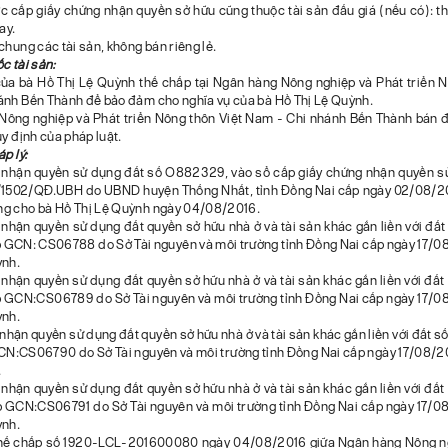
c cấp giấy chứng nhận quyền sở hữu cũng thuộc tài sản đấu giá (nếu có): th
ay.
chung các tài sản, không bán riêng lẻ.
c tài sản:
 của bà Hồ Thị Lệ Quỳnh thế chấp tại Ngân hàng Nông nghiệp và Phát triển N
ánh Bến Thành để bảo đảm cho nghĩa vụ của bà Hồ Thị Lệ Quỳnh.
Nông nghiệp và Phát triển Nông thôn Việt Nam - Chi nhánh Bến Thành bán đ
uy định của pháp luật.
p lý:
 nhận quyền sử dụng đất số O882329, vào sổ cấp giấy chứng nhận quyền s
502/QĐ.UBH do UBND huyện Thống Nhất, tỉnh Đồng Nai cấp ngày 02/08/20
g cho bà Hồ Thị Lệ Quỳnh ngày 04/08/2016.
 nhận quyền sử dụng đất quyền sở hữu nhà ở và tài sản khác gắn liền với đất
p GCN: CS06788 do Sở Tài nguyên và môi trường tỉnh Đồng Nai cấp ngày 17/0
ỳnh.
 nhận quyền sử dụng đất quyền sở hữu nhà ở và tài sản khác gắn liền với đất
p GCN:CS06789 do Sở Tài nguyên và môi trường tỉnh Đồng Nai cấp ngày 17/0
ỳnh.
nhận quyền sử dụng đất quyền sở hữu nhà ở và tài sản khác gắn liền với đất s
CN:CS06790 do Sở Tài nguyên và môi trường tỉnh Đồng Nai cấp ngày 17/08/2
.
 nhận quyền sử dụng đất quyền sở hữu nhà ở và tài sản khác gắn liền với đất
p GCN:CS06791 do Sở Tài nguyên và môi trường tỉnh Đồng Nai cấp ngày 17/0
ỳnh.
thế chấp số 1920-LCL-201600080 ngày 04/08/2016 giữa Ngân hàng Nông ng