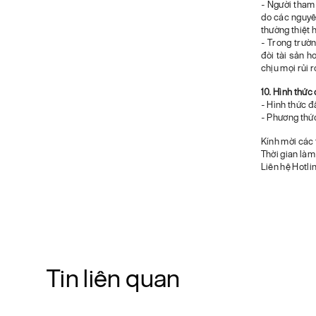
- Người tham 
do các nguyê
thường thiệt 
- Trong trườn
đòi tài sản h
chịu mọi rủi r
10. Hình thức
- Hình thức đ
- Phương thức
Kính mời các 
Thời gian làm
Liên hệ Hotl
Tin liên quan