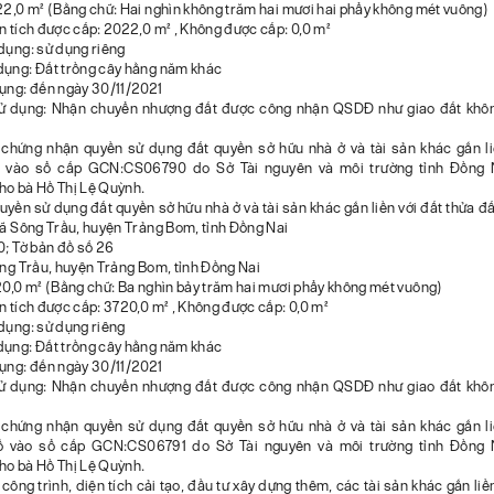
22,0 m² (Bằng chữ: Hai nghìn không trăm hai mươi hai phẩy không mét vuông)
n tích được cấp: 2022,0 m² , Không được cấp: 0,0 m²
dụng: sử dụng riêng
dụng: Đất trồng cây hằng năm khác
dụng: đến ngày 30/11/2021
ử dụng: Nhận chuyển nhượng đất được công nhận QSDĐ như giao đất không
ứng nhận quyền sử dụng đất quyền sở hữu nhà ở và tài sản khác gắn li
ổ vào sổ cấp GCN:CS06790 do Sở Tài nguyên và môi trường tỉnh Đồng 
ho bà Hồ Thị Lệ Quỳnh.
Quyền sử dụng đất quyền sở hữu nhà ở và tài sản khác gắn liền với đất thửa đấ
xã Sông Trầu, huyện Trảng Bom, tỉnh Đồng Nai
0; Tờ bản đồ số 26
ông Trầu, huyện Trảng Bom, tỉnh Đồng Nai
20,0 m² (Bằng chữ: Ba nghìn bảy trăm hai mươi phẩy không mét vuông)
n tích được cấp: 3720,0 m² , Không được cấp: 0,0 m²
dụng: sử dụng riêng
dụng: Đất trồng cây hằng năm khác
dụng: đến ngày 30/11/2021
ử dụng: Nhận chuyển nhượng đất được công nhận QSDĐ như giao đất không
ứng nhận quyền sử dụng đất quyền sở hữu nhà ở và tài sản khác gắn li
ổ vào sổ cấp GCN:CS06791 do Sở Tài nguyên và môi trường tỉnh Đồng 
ho bà Hồ Thị Lệ Quỳnh.
ị công trình, diện tích cải tạo, đầu tư xây dựng thêm, các tài sản khác gắn liền