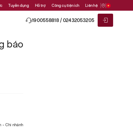
ức
Tuyển dụng
Hỗ trợ
Công cụ tiện ích
Liên hệ
1900558818 / 02432053205
g báo
m – Chi nhánh