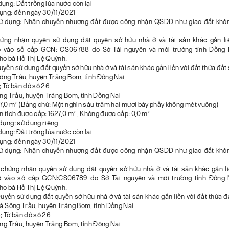
ụng: Đất trồng lúa nước còn lại
dụng: đến ngày 30/11/2021
ử dụng: Nhận chuyển nhượng đất được công nhận QSDĐ như giao đất không
ứng nhận quyền sử dụng đất quyền sở hữu nhà ở và tài sản khác gắn li
ổ vào sổ cấp GCN: CS06788 do Sở Tài nguyên và môi trường tỉnh Đồng 
ho bà Hồ Thị Lệ Quỳnh.
Quyền sử dụng đất quyền sở hữu nhà ở và tài sản khác gắn liền với đất thửa đất 
Sông Trầu, huyện Trảng Bom, tỉnh Đồng Nai
; Tờ bản đồ số 26
ông Trầu, huyện Trảng Bom, tỉnh Đồng Nai
27,0 m² (Bằng chữ: Một nghìn sáu trăm hai mươi bảy phẩy không mét vuông)
n tích được cấp: 1627,0 m² , Không được cấp: 0,0 m²
dụng: sử dụng riêng
ụng: Đất trồng lúa nước còn lại
dụng: đến ngày 30/11/2021
ử dụng: Nhận chuyển nhượng đất được công nhận QSDĐ như giao đất không
ứng nhận quyền sử dụng đất quyền sở hữu nhà ở và tài sản khác gắn li
ổ vào sổ cấp GCN:CS06789 do Sở Tài nguyên và môi trường tỉnh Đồng 
ho bà Hồ Thị Lệ Quỳnh.
Quyền sử dụng đất quyền sở hữu nhà ở và tài sản khác gắn liền với đất thửa đ
xã Sông Trầu, huyện Trảng Bom, tỉnh Đồng Nai
; Tờ bản đồ số 26
ông Trầu, huyện Trảng Bom, tỉnh Đồng Nai