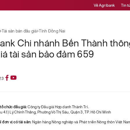
Về Agribank
Tin t
Tài sản bán đấu giá
Tỉnh Đồng Nai
bank Chi nhánh Bến Thành thôn
iá tài sản bảo đảm 659
23
ỉ tổ chức đấu giá:
Công ty Đấu giá Hợp danh Thành Trí.
lầu 4.1) Lý Chính Thắng, Phường Võ Thị Sáu, Quận 3, TP. Hồ Chí Minh
ỉ đơn vị có tài sản:
Ngân hàng Nông nghiệp và Phát triển Nông thôn Việt Na