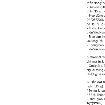
triển Nông th
- Hợp đồng 
triển Nông th
- Hợp đồng 
04/08/2016 g
bà Hộ Thị Lệ
- Thông báo
thôn Việt Nam
- Biên bản th
xã Sông Trầu
- Thông báo
thôn Việt Nam
5. Giá khởi 
chín nghìn, 
- Giá khởi đi
Người trúng 
nhượng tài sả
6. Tiền đặt 
nghìn đồng) n
* Tên tài kho
* Số tài khoả
- Thời gian 
17/8/2023
, 