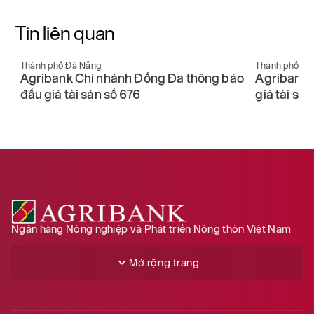
Tin liên quan
Thành phố Đà Nẵng
Thành phố Đà
áo
Agribank Chi nhánh Đống Đa thông báo
Agribank 
đấu giá tài sản số 676
giá tài sả
Ngân hàng Nông nghiệp và Phát triển Nông thôn Việt Nam
Mở rộng trang