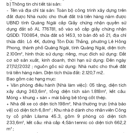
b) Thông tin chi tiết tài sản:
- Tên và địa chỉ tài sản: Toàn bộ công trình xây dựng trên
đất được Nhà nước cho thuê đất trả tiền hàng năm được
UBND tỉnh Quảng Ngãi cấp Giấy chứng nhận quyền sử
dụng đất số AL 776781, số vào số cấp giấy chứng nhận
QSDĐ: T00854, thửa đất số 1453, tờ bản đồ số 21, địa chỉ
thửa đất: Lô 4K, đường Tôn Đức Thắng, phường Lê Hồng
Phong, thành phố Quảng Ngãi, tỉnh Quảng Ngãi, diện tích:
2.100m², hình thức sử dụng: riêng, mục đích sử dụng: Đất
cơ sở sản xuất, kinh doanh, thời hạn sử dụng: Đến ngày
27/12/2032 ; nguồn gốc sử dụng: Nhà nước cho thuê đất
trả tiền hàng năm. Diện tích thửa đất: 2.120,7 m2.
Bao gồm các hạng mục:
+ Văn phòng điều hành (Nhà làm việc): 05 tầng, diện tích
xây dựng 363,6m², tổng diện tích sàn 1.818m², kết cấu:
Móng + khung + sàn + mái bằng bê tông cốt thép.
+ Nhà để xe có diện tích 198m², Nhà thường trực (nhà bảo
vệ) có diện tích 6,8m² ; Khu nhà ở dành cho nhân viên Công
ty cổ phần Lilama 45.3, gồm 9 phòng có diện tích
233,6m², kết cấu: nhà cấp 4;Sân tennic có diện tích 662,2
m² ;