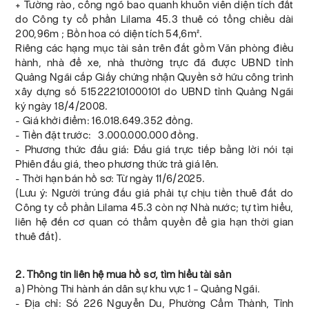
+ Tường rào, cổng ngõ bao quanh khuôn viên diện tích đất
do Công ty cổ phần Lilama 45.3 thuê có tổng chiều dài
200,96m ; Bồn hoa có diện tích 54,6m².
Riêng các hạng mục tài sản trên đất gồm Văn phòng điều
hành, nhà để xe, nhà thường trực đã được UBND tỉnh
Quảng Ngãi cấp Giấy chứng nhận Quyền sở hữu công trình
xây dựng số 515222101000101 do UBND tỉnh Quảng Ngãi
ký ngày 18/4/2008.
- Giá khởi điểm: 16.018.649.352 đồng.
- Tiền đặt trước: 3.000.000.000 đồng.
- Phương thức đấu giá: Đấu giá trực tiếp bằng lời nói tại
Phiên đấu giá, theo phương thức trả giá lên.
- Thời hạn bán hồ sơ: Từ ngày 11/6/2025.
(Lưu ý: Người trúng đấu giá phải tự chịu tiền thuê đất do
Công ty cổ phần Lilama 45.3 còn nợ Nhà nước; tự tìm hiểu,
liên hệ đến cơ quan có thẩm quyền để gia hạn thời gian
thuê đất).
2. Thông tin liên hệ mua hồ sơ, tìm hiểu tài sản
a) Phòng Thi hành án dân sự khu vực 1 – Quảng Ngãi.
- Địa chỉ: Số 226 Nguyễn Du, Phường Cẩm Thành, Tỉnh