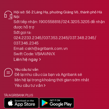
Hội sở: Số 2 Láng Hạ, phường Giảng Võ, thành phố Hà
Nội
Sđt tiếp nhận:
1900558818/024.3205.3205
để nhận
được hỗ trợ
Sđt gọi ra:
024.2233.2345/037.353.2345/037.348.2345/
037.346.2345
Email:
cskh@agribank.com.vn
Swift Code:
VBAAVNVX
Liên hệ ngay
Yêu cầu tư vấn
Để lại nhu cầu của bạn và Agribank sẽ
liên hệ lại trong khoảng thời gian sớm nhất
Yêu cầu tư vấn
TẢI AGRIBANK PLUS