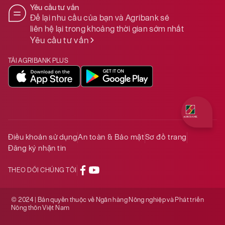
Yêu cầu tư vấn
Để lại nhu cầu của bạn và Agribank sẽ
liên hệ lại trong khoảng thời gian sớm nhất
Yêu cầu tư vấn
TẢI AGRIBANK PLUS
Quý khách 
Điều khoản sử dụng
An toàn & Bảo mật
Sơ đồ trang
Đăng ký nhận tin
THEO DÕI CHÚNG TÔI
© 2024 | Bản quyền thuộc về Ngân hàng Nông nghiệp và Phát triển
Nông thôn Việt Nam