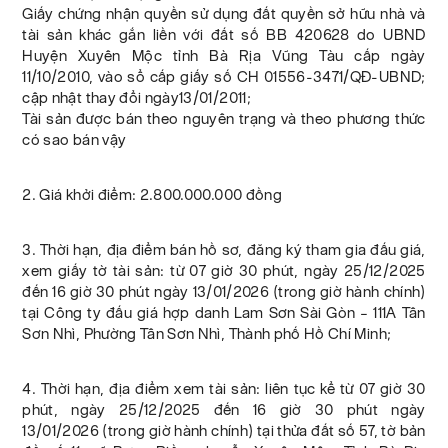
Giấy chứng nhận quyền sử dụng đất quyền sở hữu nhà và
tài sản khác gắn liền với đất số BB 420628 do UBND
Huyện Xuyên Mộc tỉnh Bà Rịa Vũng Tàu cấp ngày
11/10/2010, vào sổ cấp giấy số CH 01556-3471/QĐ-UBND;
cập nhật thay đổi ngày13/01/2011;
Tài sản được bán theo nguyên trạng và theo phương thức
có sao bán vậy
2. Giá khởi điểm: 2.800.000.000 đồng
3. Thời hạn, địa điểm bán hồ sơ, đăng ký tham gia đấu giá,
xem giấy tờ tài sản: từ 07 giờ 30 phút, ngày 25/12/2025
đến 16 giờ 30 phút ngày 13/01/2026 (trong giờ hành chính)
tại Công ty đấu giá hợp danh Lam Sơn Sài Gòn – 111A Tân
Sơn Nhì, Phường Tân Sơn Nhì, Thành phố Hồ Chí Minh;
4. Thời hạn, địa điểm xem tài sản: liên tục kể từ 07 giờ 30
phút, ngày 25/12/2025 đến 16 giờ 30 phút ngày
13/01/2026 (trong giờ hành chính) tại thửa đất số 57, tờ bản