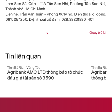
Lam Sơn Sài Gòn – 111A Tân Sơn Nhì, Phường Tân Sơn Nhì,
Thành phố Hồ Chí Minh.
Liên hệ: Trần Văn Tuấn - Phòng Xử lý nợ. Điện thoại di động:
0915257250. Điện thoại cố định: 028.38231880-401.
Quay trở lại
Tin liên quan
Tỉnh Bà Rịa - Vũng Tàu
Tỉnh Bà Rịa -
n
Agribank AMC LTD thông báo tổ chức
Agribank 
đấu giá tài sản số 3590
thông báo 