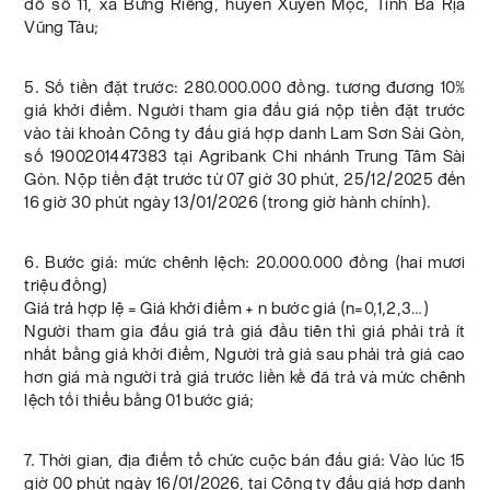
đồ số 11, xã Bưng Riềng, huyễn Xuyên Mộc, Tỉnh Bà Rịa
Vũng Tàu;
5. Số tiền đặt trước: 280.000.000 đồng. tương đương 10%
giá khởi điểm. Người tham gia đấu giá nộp tiền đặt trước
vào tài khoản Công ty đấu giá hợp danh Lam Sơn Sài Gòn,
số 1900201447383 tại Agribank Chi nhánh Trung Tâm Sài
Gòn. Nộp tiền đặt trước từ 07 giờ 30 phút, 25/12/2025 đến
16 giờ 30 phút ngày 13/01/2026 (trong giờ hành chính).
6. Bước giá: mức chênh lệch: 20.000.000 đồng (hai mươi
triệu đồng)
Giá trả hợp lệ = Giá khởi điểm + n bước giá (n=0,1,2,3…)
Người tham gia đấu giá trả giá đầu tiên thì giá phải trả ít
nhất bằng giá khởi điểm, Người trả giá sau phải trả giá cao
hơn giá mà người trả giá trước liền kề đã trả và mức chênh
lệch tối thiểu bằng 01 bước giá;
7. Thời gian, địa điểm tổ chức cuộc bán đấu giá: Vào lúc 15
giờ 00 phút ngày 16/01/2026, tại Công ty đấu giá hợp danh