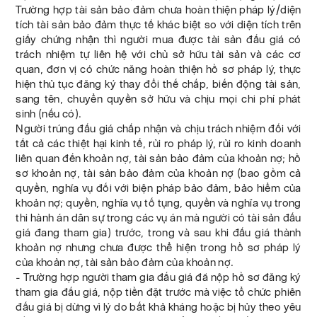
Trường hợp tài sản bảo đảm chưa hoàn thiện pháp lý/diện
tích tài sản bảo đảm thực tế khác biệt so với diện tích trên
giấy chứng nhận thì người mua được tài sản đấu giá có
trách nhiệm tự liên hệ với chủ sở hữu tài sản và các cơ
quan, đơn vị có chức năng hoàn thiện hồ sơ pháp lý, thực
hiện thủ tục đăng ký thay đổi thế chấp, biến động tài sản,
sang tên, chuyển quyền sở hữu và chịu mọi chi phí phát
sinh (nếu có).
Người trúng đấu giá chấp nhận và chịu trách nhiệm đối với
tất cả các thiệt hại kinh tế, rủi ro pháp lý, rủi ro kinh doanh
liên quan đến khoản nợ, tài sản bảo đảm của khoản nợ; hồ
sơ khoản nợ, tài sản bảo đảm của khoản nợ (bao gồm cả
quyền, nghĩa vụ đối với biện pháp bảo đảm, bảo hiểm của
khoản nợ; quyền, nghĩa vụ tố tụng, quyền và nghĩa vụ trong
thi hành án dân sự trong các vụ án mà người có tài sản đấu
giá đang tham gia) trước, trong và sau khi đấu giá thành
khoản nợ nhưng chưa được thể hiện trong hồ sơ pháp lý
của khoản nợ, tài sản bảo đảm của khoản nợ.
- Trường hợp người tham gia đấu giá đã nộp hồ sơ đăng ký
tham gia đấu giá, nộp tiền đặt trước mà việc tổ chức phiên
đấu giá bị dừng vì lý do bất khả kháng hoặc bị hủy theo yêu