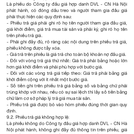
Là phiếu do Công ty đấu giá hợp danh DVL - CN Hà Nội
phát hành, có đóng dấu treo và người tham gia đấu giá
phải thực hiện các quy định sau:
- Phiếu trả giá phải ghi rõ họ tên người tham gia đấu giá,
giá khởi điểm, giá trả mua tài sản và phải ký, ghi rõ họ tên
trên phiếu trả giá.
- Phải ghi đầy đủ, rõ ràng các nội dung trên phiếu trả giá,
phiếu không được tẩy xóa.
- Giá trả trên phiếu là giá trả cho toàn bộ khoản nợ đấu giá.
- Đối với vòng trả giá thứ nhất: Giá trả phải bằng hoặc lớn
hơn giá khởi điểm và phải phù hợp với bước giá.
- Đối với các vòng trả giá tiếp theo: Giá trả phải bằng giá
khởi điểm cộng với ít nhất một bước giá.
- Số tiền ghi trên phiếu trả giá bằng số và bằng chữ phải
trùng khớp với nhau, nếu có sự sai lệch thì lấy số tiền bằng
chữ làm cơ sở pháp lý trả giá mua tài sản.
- Phiếu trả giá được bỏ vào hòm phiếu đúng thời gian quy
định.
9.2. Phiếu trả giá không hợp lệ:
Là phiếu không do Công ty đấu giá hợp danh DVL – CN Hà
Nội phát hành, không ghi đầy đủ thông tin trên phiếu, giá