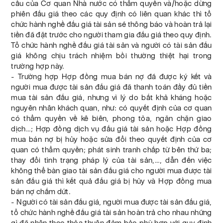
cầu của Cơ quan Nhà nước có thẩm quyền và/hoặc dừng
phiên đấu giá theo các quy định có liên quan khác thì tổ
chức hành nghề đấu giá tài sản sẽ thông báo và hoàn trả lại
tiền đã đặt trước cho người tham gia đấu giá theo quy định.
Tổ chức hành nghề đấu giá tài sản và người có tài sản đấu
giá không chịu trách nhiệm bồi thường thiệt hại trong
trường hợp này.
- Trường hợp Hợp đồng mua bán nợ đã được ký kết và
người mua được tài sản đấu giá đã thanh toán đầy đủ tiền
mua tài sản đấu giá, nhưng vì lý do bất khả kháng hoặc
nguyên nhân khách quan, như: có quyết định của cơ quan
có thẩm quyền về kê biên, phong tỏa, ngăn chặn giao
dịch…; Hợp đồng dịch vụ đấu giá tài sản hoặc Hợp đồng
mua bán nợ bị hủy hoặc sửa đổi theo quyết định của cơ
quan có thẩm quyền; phát sinh tranh chấp từ bên thứ ba;
thay đổi tình trạng pháp lý của tài sản,…, dẫn đến việc
không thể bàn giao tài sản đấu giá cho người mua được tài
sản đấu giá thì kết quả đấu giá bị hủy và Hợp đồng mua
bán nợ chấm dứt.
- Người có tài sản đấu giá, người mua được tài sản đấu giá,
tổ chức hành nghề đấu giá tài sản hoàn trả cho nhau những
gì đã nhận theo thỏa thuận đảm bảo phù hợp với quy định