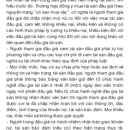
hiểu trước đó. Trường hợp đồng ý mua tài sản đấu giá theo
nguyên trạng “có sao mua vậy”, có nghĩa là người tham gia
đấu giá đã chấp nhận mọi rủi ro đối với việc mua tài sản
đấu giá, cam kết không khiếu nại, khiếu kiện và không có
các hình thức pháp lý tương tự khiếu nại, khiếu kiện đối với
việc đấu giá tài sản, cũng như đối với các nội dung khác có
liên quan đến đấu giá tài sản.
- Người tham gia đấu giá xem tài sản đấu giá phải tự túc
phương tiện và chịu các loại chi phí đi xem tài sản đấu giá,
nghĩa vụ tài chính khác theo quy định của pháp luật.
- Mọi thắc mắc, hay có sự chưa phù hợp hoặc sai lệch về
thông tin và hiện trạng tài sản đấu giá, người tham gia đấu
giá phải thông báo bằng văn bản gửi đến tổ chức hành
nghề đấu giá tài sản ít nhất 01 (một) ngày làm việc trước
ngày mở phiên đấu giá. Nếu tổ chức hành nghề đấu giá tài
sản không nhận được văn bản thì người tham gia đấu giá
được coi là đã chấp nhận toàn bộ với các thông tin, đặc
điểm, tình trạng của khoản nợ, tài sản bảo đảm. Mọi khiếu
nại, thắc mắc sẽ không được giải quyết.
- Người trúng đấu giá có trách nhiệm nhận bàn giao khoản
nợ, tài sản bảo đảm (nếu có) theo hiện trạng thực tế.