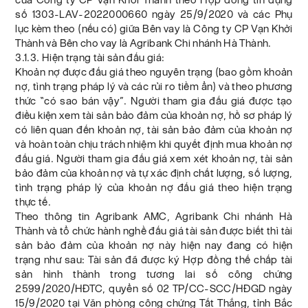
số 1303-LAV-2022000660 ngày 25/9/2020 và các Phụ
lục kèm theo (nếu có) giữa Bên vay là Công ty CP Vạn Khởi
Thành và Bên cho vay là Agribank Chi nhánh Hà Thành.
3.1.3. Hiện trạng tài sản đấu giá:
Khoản nợ được đấu giá theo nguyên trạng (bao gồm khoản
nợ, tình trạng pháp lý và các rủi ro tiềm ẩn) và theo phương
thức “có sao bán vậy”. Người tham gia đấu giá được tạo
điều kiện xem tài sản bảo đảm của khoản nợ, hồ sơ pháp lý
có liên quan đến khoản nợ, tài sản bảo đảm của khoản nợ
và hoàn toàn chịu trách nhiệm khi quyết định mua khoản nợ
đấu giá. Người tham gia đấu giá xem xét khoản nợ, tài sản
bảo đảm của khoản nợ và tự xác định chất lượng, số lượng,
tình trạng pháp lý của khoản nợ đấu giá theo hiện trạng
thực tế.
Theo thông tin Agribank AMC, Agribank Chi nhánh Hà
Thành và tổ chức hành nghề đấu giá tài sản được biết thì tài
sản bảo đảm của khoản nợ này hiện nay đang có hiện
trạng như sau: Tài sản đã được ký Hợp đồng thế chấp tài
sản hình thành trong tương lai số công chứng
2599/2020/HĐTC, quyển số 02 TP/CC-SCC/HĐGD ngày
15/9/2020 tại Văn phòng công chứng Tất Thắng, tỉnh Bắc