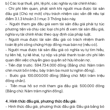
b) Các loại thuế, phí, lệ phí, các nghĩa vụ tài chính khác:
- Chi phí liên quan, phát sinh khi người mua được tài sản
đấu giá (Chủ nợ mới) chịu trách nhiệm các vấn đề nêu tại
điểm 3.1.3 khoản 3.1 mục 3 Thông báo này.
- Người tham gia đấu giá xem tài sản đấu giá phải tự túc
phương tiện và chịu các loại chi phí đi xem tài sản đấu giá,
nghĩa vụ tài chính khác theo quy định của pháp luật.
- Người mua được tài sản đấu giá có trách nhiệm thanh
toán lệ phí công chứng Hợp đồng mua bán nợ (nếu có).
- Người mua được tài sản đấu giá có nghĩa vụ tự tìm hiểu,
tự liên hệ, tự kê khai, tự nộp và phải thanh toán chi phí liên
quan đến việc chuyển giao quyền sở hữu khoản nợ.
- Tiền đặt trước: 594.734.000 đồng (Bằng chữ: Năm trăm
chín mươi bốn triệu, bảy trăm ba mươi tư nghìn đồng).
- Bước giá: 100.000.000 đồng (Bằng chữ: Một trăm triệu
đồng chẵn).
- Tiền mua hồ sơ mời tham gia đấu giá: 500.000 đồng
(Bằng chữ: Năm trăm nghìn đồng).
4. Hình thức đấu giá, phương thức đấu giá:
- Hình thức đấu giá, phương thức đấu giá: Đấu giá bằng bỏ