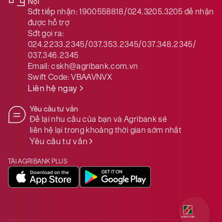
Nội
Sđt tiếp nhận:
1900558818/024.3205.3205
để nhận
được hỗ trợ
Sđt gọi ra:
024.2233.2345/037.353.2345/037.348.2345/
037.346.2345
Email:
cskh@agribank.com.vn
Swift Code:
VBAAVNVX
Liên hệ ngay
Yêu cầu tư vấn
Để lại nhu cầu của bạn và Agribank sẽ
liên hệ lại trong khoảng thời gian sớm nhất
Yêu cầu tư vấn
TẢI AGRIBANK PLUS
Quý khách 