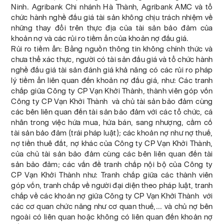
Ninh. Agribank Chi nhánh Hà Thành, Agribank AMC và tổ
chức hành nghề đấu giá tài sản không chịu trách nhiệm về
những thay đổi trên thực địa của tài sản bảo đảm của
khoản nợ và các rủi ro tiềm ẩn của khoản nợ đấu giá.
Rủi ro tiềm ẩn: Bằng nguồn thông tin không chính thức và
chưa thể xác thực, người có tài sản đấu giá và tổ chức hành
nghề đấu giá tài sản đánh giá khả năng có các rủi ro pháp
lý tiềm ẩn liên quan đến khoản nợ đấu giá, như: Các tranh
chấp giữa Công ty CP Vạn Khởi Thành, thành viên góp vốn
Công ty CP Vạn Khởi Thành và chủ tài sản bảo đảm cùng
các bên liên quan đến tài sản bảo đảm với các tổ chức, cá
nhân trong việc hứa mua, hứa bán, sang nhượng, cầm cố
tài sản bảo đảm (trái pháp luật); các khoản nợ như nợ thuế,
nợ tiền thuê đất, nợ khác của Công ty CP Vạn Khởi Thành,
của chủ tài sản bảo đảm cùng các bên liên quan đến tài
sản bảo đảm; các vấn đề tranh chấp nội bộ của Công ty
CP Vạn Khởi Thành như: Tranh chấp giữa các thành viên
góp vốn, tranh chấp về người đại diện theo pháp luật, tranh
chấp về các khoản nợ giữa Công ty CP Vạn Khởi Thành với
các cơ quan chức năng như cơ quan thuế,... và chủ nợ bên
ngoài có liên quan hoặc không có liên quan đến khoản nợ