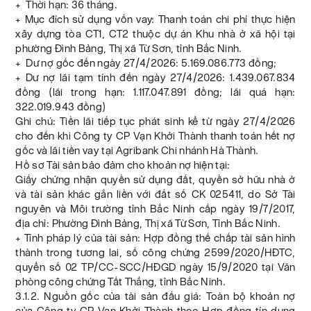
+ Thời hạn: 36 tháng.
+ Mục đích sử dụng vốn vay: Thanh toán chi phí thực hiện
xây dựng tòa CT1, CT2 thuộc dự án Khu nhà ở xã hội tại
phường Đình Bảng, Thị xã Từ Sơn, tỉnh Bắc Ninh.
+ Dư nợ gốc đến ngày 27/4/2026: 5.169.086.773 đồng;
+ Dư nợ lãi tạm tính đến ngày 27/4/2026: 1.439.067.834
đồng (lãi trong hạn: 1.117.047.891 đồng; lãi quá hạn:
322.019.943 đồng)
Ghi chú: Tiền lãi tiếp tục phát sinh kể từ ngày 27/4/2026
cho đến khi Công ty CP Vạn Khởi Thành thanh toán hết nợ
gốc và lãi tiền vay tại Agribank Chi nhánh Hà Thành.
Hồ sơ Tài sản bảo đảm cho khoản nợ hiện tại:
Giấy chứng nhận quyền sử dụng đất, quyền sở hữu nhà ở
và tài sản khác gắn liền với đất số CK 025411, do Sở Tài
nguyên và Môi trường tỉnh Bắc Ninh cấp ngày 19/7/2017,
địa chỉ: Phường Đình Bảng, Thị xã Từ Sơn, Tỉnh Bắc Ninh.
+ Tính pháp lý của tài sản: Hợp đồng thế chấp tài sản hình
thành trong tương lai, số công chứng 2599/2020/HĐTC,
quyển số 02 TP/CC-SCC/HĐGD ngày 15/9/2020 tại Văn
phòng công chứng Tất Thắng, tỉnh Bắc Ninh.
3.1.2. Nguồn gốc của tài sản đấu giá: Toàn bộ khoản nợ
của Công ty CP Vạn Khởi Thành theo Hợp đồng tín dụng