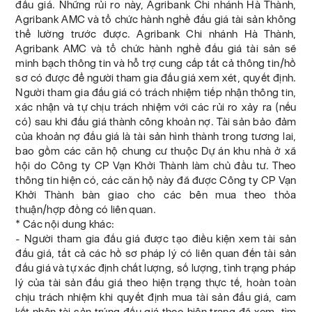
đấu giá. Những rủi ro này, Agribank Chi nhánh Hà Thành,
Agribank AMC và tổ chức hành nghề đấu giá tài sản không
thể lường trước được. Agribank Chi nhánh Hà Thành,
Agribank AMC và tổ chức hành nghề đấu giá tài sản sẽ
minh bạch thông tin và hỗ trợ cung cấp tất cả thông tin/hồ
sơ có được để người tham gia đấu giá xem xét, quyết định.
Người tham gia đấu giá có trách nhiệm tiếp nhận thông tin,
xác nhận và tự chịu trách nhiệm với các rủi ro xảy ra (nếu
có) sau khi đấu giá thành công khoản nợ. Tài sản bảo đảm
của khoản nợ đấu giá là tài sản hình thành trong tương lai,
bao gồm các căn hộ chung cư thuộc Dự án khu nhà ở xã
hội do Công ty CP Vạn Khởi Thành làm chủ đầu tư. Theo
thông tin hiện có, các căn hộ này đã được Công ty CP Vạn
Khởi Thành bàn giao cho các bên mua theo thỏa
thuận/hợp đồng có liên quan.
* Các nội dung khác:
- Người tham gia đấu giá được tạo điều kiện xem tài sản
đấu giá, tất cả các hồ sơ pháp lý có liên quan đến tài sản
đấu giá và tự xác định chất lượng, số lượng, tình trạng pháp
lý của tài sản đấu giá theo hiện trạng thực tế, hoàn toàn
chịu trách nhiệm khi quyết định mua tài sản đấu giá, cam
kết nhận tài sản trúng đấu giá theo hiện trạng đã xem, tìm