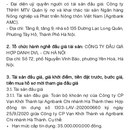
- Đại diện uỷ quyền người có tài sản đấu giá: Công ty
TNHH MTV Quản lý nợ và khai thác tài sản Ngân hàng
Nông nghiệp và Phát triển Nông thôn Việt Nam (Agribank
AMC).
- Địa chỉ: Tầng 8, tầng 9, nhà số 135 Đường Lạc Long Quân,
Phường Tây Hồ, Thành Phố Hà Nội.
2. Tổ chức hành nghề đấu giá tài sản:
CÔNG TY ĐẤU GIÁ
HỢP DANH DVL - CN HÀ NỘI
Địa chỉ: Số 72, phố Nguyễn Vĩnh Bảo, phường Yên Hoà, Hà
Nội.
3. Tài sản đấu giá, giá khởi điểm, tiền đặt trước, bước giá,
tiền mua hồ sơ mời tham gia đấu giá
3.1. Tài sản đấu giá
3.1.1. Tài sản đấu giá: Toàn bộ khoản nợ của Công ty CP
Vạn Khởi Thành tại Agribank Chi nhánh Hà Thành theo Hợp
đồng tín dụng số 1303-LAV-202000660 ký ngày
25/9/2020 giữa Công ty CP Vạn Khởi Thành và Agribank
Chi nhánh Hà Thành. Cụ thể:
+ Hạn mức cấp tín dụng: 35.000.000.000 đồng.