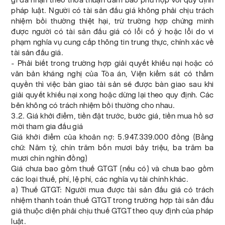
pháp luật. Người có tài sản đấu giá không phải chịu trách
nhiệm bồi thường thiệt hại, trừ trường hợp chứng minh
được người có tài sản đấu giá có lỗi cố ý hoặc lỗi do vi
phạm nghĩa vụ cung cấp thông tin trung thực, chính xác về
tài sản đấu giá.
- Phải biết trong trường hợp giải quyết khiếu nại hoặc có
văn bản kháng nghị của Tòa án, Viện kiểm sát có thẩm
quyền thì việc bàn giao tài sản sẽ được bàn giao sau khi
giải quyết khiếu nại xong hoặc dừng lại theo quy định. Các
bên không có trách nhiệm bồi thường cho nhau.
3.2. Giá khởi điểm, tiền đặt trước, bước giá, tiền mua hồ sơ
mời tham gia đấu giá
Giá khởi điểm của khoản nợ: 5.947.339.000 đồng (Bằng
chữ: Năm tỷ, chín trăm bốn mươi bảy triệu, ba trăm ba
mươi chín nghìn đồng)
Giá chưa bao gồm thuế GTGT (nếu có) và chưa bao gồm
các loại thuế, phí, lệ phí, các nghĩa vụ tài chính khác.
a) Thuế GTGT: Người mua được tài sản đấu giá có trách
nhiệm thanh toán thuế GTGT trong trường hợp tài sản đấu
giá thuộc diện phải chịu thuế GTGT theo quy định của pháp
luật.