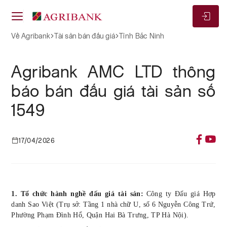
Về Agribank
Tài sản bán đấu giá
Tỉnh Bắc Ninh
Agribank AMC LTD thông
báo bán đấu giá tài sản số
1549
17/04/2026
1. Tổ chức
hành nghề
đấu giá tài sản:
Công ty Đấu giá Hợp
danh
Sao Việt
(Trụ sở:
Tầng 1 nhà chữ U, số 6 Nguyễn Công Trứ,
Phường Phạm Đình Hổ
,
Quận Hai Bà Trưng,
TP Hà Nội).