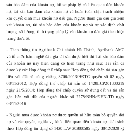
sản bảo đảm của khoản nợ, hồ sơ pháp lý có liên quan đến khoản
nợ, tài sản bảo đảm của khoản nợ và hoàn toàn chịu trách nhiệm
khi quyết định mua khoản nợ đấu giá. Người tham gia đấu giá xem
xét khoản nợ, tài sản bảo đảm của khoản nợ và tự xác định chất
lượng, số lượng, tình trạng pháp lý của khoản nợ đấu giá theo hiện
trạng thực tế.
- Theo thông tin
Agribank Chi nhánh
Hà Thành
, Agribank AMC
và tổ chức hành nghề đấu giá tài sản
được biết thì Tài sản bảo đảm
của khoản nợ này hiện đang có hiện trạng như sau: Tài sản đã
được ký các Hợp đồng thế chấp sau: Hợp đồng thế chấp tài sản gắn
liền với đất số công chứng 3706/2013/HĐTC quyển số 02 ngày
08/11/2012; Hợp đồng thế chấp tài sản số 1420LCP201300219
ngày 21/5/2014; Hợp đồng thế chấp quyền sử dụng đất và tài sản
gắn liền với đất của người khác số 2278/NHNoĐHN-TD ngày
03/11/2016.
- Người mua được khoản nợ được quyền sở hữu toàn bộ quyền đòi
nợ và các quyền, nghĩa vụ khác liên quan đến khoản nợ phát sinh
theo
Hợp đồng tín dụng số 1420-LAV-202000585 ngày 30/12/2020 ký