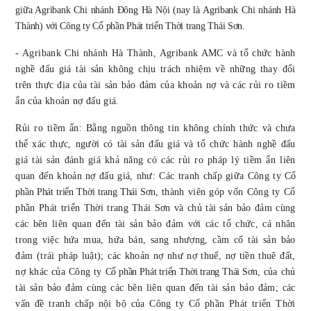
giữa Agribank Chi nhánh Đông Hà Nội (nay là Agribank Chi nhánh Hà
Thành) với Công ty Cổ phần Phát triển Thời trang Thái Sơn.
- Agribank Chi nhánh
Hà Thành
, Agribank AMC và tổ chức hành
nghề đấu giá tài sản không chịu trách nhiệm về những thay đổi
trên thực địa của tài sản bảo đảm của khoản nợ và các rủi ro tiềm
ẩn của khoản nợ đấu giá.
Rủi ro tiềm ẩn: Bằng nguồn thông tin không chính thức và chưa
thể xác thực, người có tài sản đấu giá và tổ chức hành nghề đấu
giá tài sản đánh giá khả năng có các rủi ro pháp lý tiềm ẩn liên
quan đến khoản nợ đấu giá, như: Các tranh chấp giữa Công ty
Cổ
phần Phát triển Thời trang Thái Sơn
, thành viên góp vốn Công ty
Cổ
phần Phát triển Thời trang Thái Sơn
và chủ tài sản bảo đảm cùng
các bên liên quan đến tài sản bảo đảm với các tổ chức, cá nhân
trong việc hứa mua, hứa bán, sang nhượng, cầm cố tài sản bảo
đảm (trái pháp luật); các khoản nợ như nợ thuế, nợ tiền thuê đất,
nợ khác của Công ty
Cổ phần Phát triển Thời trang Thái Sơn
, của chủ
tài sản bảo đảm cùng các bên liên quan đến tài sản bảo đảm; các
vấn đề tranh chấp nội bộ của Công ty
Cổ phần Phát triển Thời