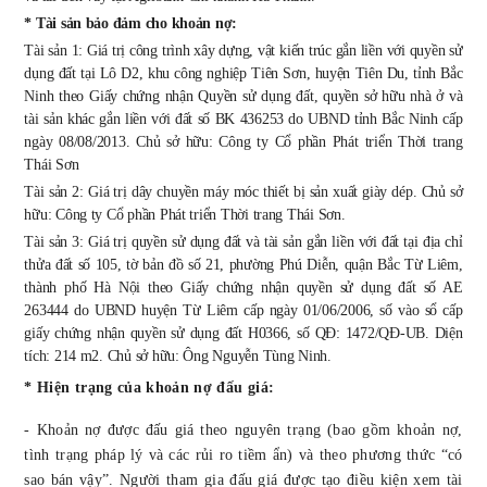
* Tài sản bảo đảm cho khoản nợ:
Tài sản 1: Giá trị công trình xây dựng, vật kiến trúc gắn liền với quyền sử
dụng đất tại Lô D2, khu công nghiệp Tiên Sơn, huyện Tiên Du, tỉnh Bắc
Ninh theo Giấy chứng nhận Quyền sử dụng đất, quyền sở hữu nhà ở và
tài sản khác gắn liền với đất số BK 436253 do UBND tỉnh Bắc Ninh cấp
ngày 08/08/2013. Chủ sở hữu: Công ty Cổ phần Phát triển Thời trang
Thái Sơn
Tài sản 2: Giá trị dây chuyền máy móc thiết bị sản xuất giày dép. Chủ sở
hữu: Công ty Cổ phần Phát triển Thời trang Thái Sơn.
Tài sản 3: Giá trị quyền sử dụng đất và tài sản gắn liền với đất tại địa chỉ
thửa đất số 105, tờ bản đồ số 21, phường Phú Diễn, quận Bắc Từ Liêm,
thành phố Hà Nội theo Giấy chứng nhận quyền sử dụng đất số AE
263444 do UBND huyện Từ Liêm cấp ngày 01/06/2006, số vào sổ cấp
giấy chứng nhận quyền sử dụng đất H0366, số QĐ: 1472/QĐ-UB. Diện
tích: 214 m2. Chủ sở hữu: Ông Nguyễn Tùng Ninh
.
* Hiện trạng của khoản nợ đấu giá:
- Khoản nợ được đấu giá theo nguyên trạng (bao gồm khoản nợ,
tình trạng pháp lý và các rủi ro tiềm ẩn) và theo phương thức “có
sao bán vậy”. Người tham gia đấu giá được tạo điều kiện xem tài