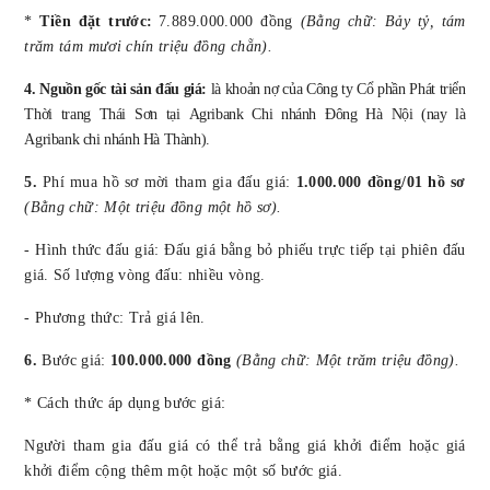
*
Tiền đặt trước:
7.889.000.000 đồng
(Bằng chữ: Bảy tỷ, tám
trăm tám mươi chín triệu đồng chẵn).
4. Nguồn gốc tài sản
đấu giá
:
là khoản nợ của
Công ty Cổ phần Phát triển
Thời trang Thái Sơn
tại
Agribank Chi nhánh
Đông Hà Nội
(nay là
Agribank chi nhánh Hà Thành).
5.
Phí mua hồ sơ
mời
tham gia đấu giá:
1.000.000
đồng
/01 hồ sơ
(Bằng chữ:
Một triệu
đồng
một hồ sơ
)
.
-
Hình thức đấu giá: Đấu giá bằng bỏ phiếu trực tiếp tại
phiên
đấu
giá.
Số lượng vòng đấu: nhiều vòng.
-
Phương thức: Trả giá lên.
6.
Bước giá:
100
.000.000 đồng
(Bằng chữ:
Một trăm
triệu đồng)
.
* Cách thức áp dụng bước giá:
Người
tham gia đấu giá
có thể trả bằng giá khởi điểm hoặc giá
khởi điểm cộng thêm một hoặc một số bước giá.