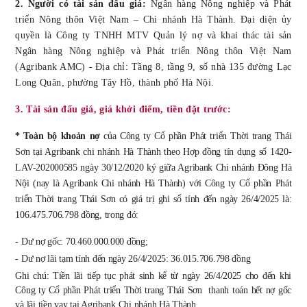
2.
Người có tài sản đấu giá:
Ngân hàng Nông nghiệp và Phát
triển Nông thôn Việt Nam – Chi nhánh Hà Thành. Đại diện ủy
quyền là Công ty TNHH MTV Quản lý nợ và khai thác tài sản
Ngân hàng Nông nghiệp và Phát triển Nông thôn Việt Nam
(Agribank AMC)
-
Địa chỉ: Tầng 8,
tầng 9,
số
nhà
135 đường Lạc
Long Quân, phường
Tây Hồ
,
thành phố
Hà Nội.
3. Tài sản đấu giá, giá khởi điểm, tiền đặt trước:
* Toàn bộ k
hoản nợ
của
Công ty Cổ phần Phát triển Thời trang Thái
Sơn tại Agribank chi nhánh Hà Thành theo Hợp đồng tín dụng số 1420-
LAV-202000585 ngày 30/12/2020 ký giữa Agribank Chi nhánh Đông Hà
Nội (nay là Agribank Chi nhánh Hà Thành) với Công ty Cổ phần Phát
triển Thời trang Thái Sơn có giá trị ghi sổ tính đến ngày 26/4/2025 là:
106.475.706.798 đồng, trong đó:
- Dư nợ gốc: 70.460.000.000 đồng;
- Dư nợ lãi tạm tính đến ngày 26/4/2025: 36.015.706.798 đồng
Ghi chú: Tiền lãi tiếp tục phát sinh kể từ ngày 26/4/2025 cho đến khi
Công ty Cổ phần Phát triển Thời trang Thái Sơn thanh toán hết nợ gốc
và lãi tiền vay tại Agribank Chi nhánh Hà Thành.