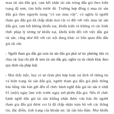
mua tài sản đấu giá, cam kết nhận tài sản trúng đấu giá theo hiện
trạng đã xem, tìm hiểu trước đó. Trường hợp đồng ý mua tài sản
đấu giá theo nguyên trạng “có sao mua vậy”, có nghĩa là người
tham gia đấu giá đã chấp nhận mọi rủi ro đối với việc mua tài sản
đấu giá, cam kết không khiếu nại, khiếu kiện và không có các hình
thức pháp lý tương tự khiếu nại, khiếu kiện đối với việc đấu giá
tài sản, cũng như đối với các nội dung khác có liên quan đến đấu
giá tài sản.
- Người tham gia đấu giá xem tài sản đấu giá phải tự túc phương tiện và
chịu các loại chi phí đi xem tài sản đấu giá, nghĩa vụ tài chính khác theo
quy định của pháp luật.
- Mọi thắc mắc, hay có sự chưa phù hợp hoặc sai lệch về thông tin
và hiện trạng tài sản đấu giá, người tham gia đấu giá phải thông
báo bằng văn bản gửi đến tổ chức hành nghề đấu giá tài sản ít nhất
01 (một) ngày làm việc trước ngày mở phiên đấu giá. Nếu tổ chức
hành nghề đấu giá tài sản không nhận được văn bản thì người
tham gia đấu giá được coi là đã chấp nhận toàn bộ với các thông
tin, đặc điểm, tình trạng của khoản nợ, tài sản bảo đảm. Mọi khiếu