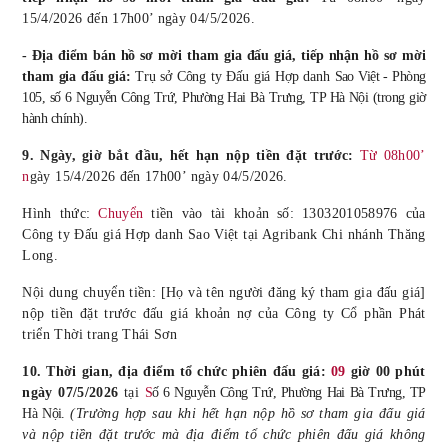
15/4/2026 đến 17h00’ ngày 04/5/2026.
- Địa điểm bán hồ sơ mời tham gia đấu giá, tiếp nhận hồ sơ mời
tham gia đấu giá:
Trụ sở Công ty Đấu giá Hợp danh
Sao Việt - Phòng
105
, số 6 Nguyễn Công Trứ, Phường Hai Bà Trưng,
TP Hà Nội
(
t
rong giờ
hành chính)
.
9. Ngày, giờ bắt đầu, hết hạn nộp tiền đặt trước:
Từ 08h00’
n
gày
15/4/2026 đến 17h00’ ngày 04/5/2026.
Hình thức:
Chuyển
tiền vào tài
khoản
số
:
130
320
1
058976 của
Công ty Đấu giá Hợp danh Sao Việt
tại Agribank
Chi nhánh
Thăng
Long.
Nội dung chuyển tiền: [Họ và tên người đăng ký tham gia đấu giá]
nộp tiền đặt trước đấu giá khoản nợ của Công ty Cổ phần Phát
triển Thời trang Thái Sơn
10. Thời gian, địa điểm tổ chức
phiên
đấu giá:
09
giờ
00
phút
ngày
07/5
/202
6
tại
S
ố 6 Nguyễn Công Trứ, Phường Hai Bà Trưng,
TP
Hà Nội
.
(Trường hợp sau khi hết hạn nộp hồ sơ tham gia đấu giá
và nộp tiền đặt trước mà địa điểm tổ chức phiên đấu giá không