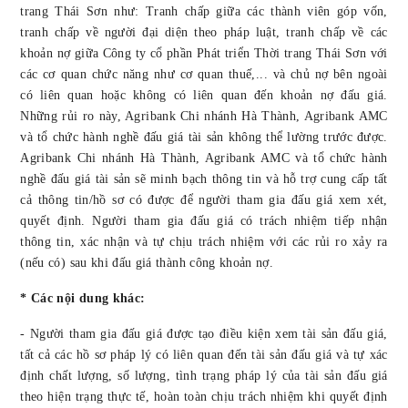
trang Thái Sơn
như: Tranh chấp giữa các thành viên góp vốn,
tranh chấp về người đại diện theo pháp luật, tranh chấp về các
khoản nợ giữa Công ty
cổ phần Phát triển Thời trang Thái Sơn
với
các cơ quan chức năng như cơ quan thuế,... và chủ nợ bên ngoài
có liên quan hoặc không có liên quan đến khoản nợ đấu giá.
Những rủi ro này, Agribank Chi nhánh
Hà Thành
, Agribank AMC
và tổ chức hành nghề đấu giá tài sản không thể lường trước được.
Agribank Chi nhánh
Hà Thành
, Agribank AMC và tổ chức hành
nghề đấu giá tài sản sẽ minh bạch thông tin và hỗ trợ cung cấp tất
cả thông tin/hồ sơ có được để người tham gia đấu giá xem xét,
quyết định. Người tham gia đấu giá có trách nhiệm tiếp nhận
thông tin, xác nhận và tự chịu trách nhiệm với các rủi ro xảy ra
(nếu có) sau khi đấu giá thành công khoản nợ.
* Các nội dung khác:
- Người tham gia đấu giá được tạo điều kiện xem tài sản đấu giá,
tất cả các hồ sơ pháp lý có liên quan đến tài sản đấu giá và tự xác
định chất lượng, số lượng, tình trạng pháp lý của tài sản đấu giá
theo hiện trạng thực tế, hoàn toàn chịu trách nhiệm khi quyết định