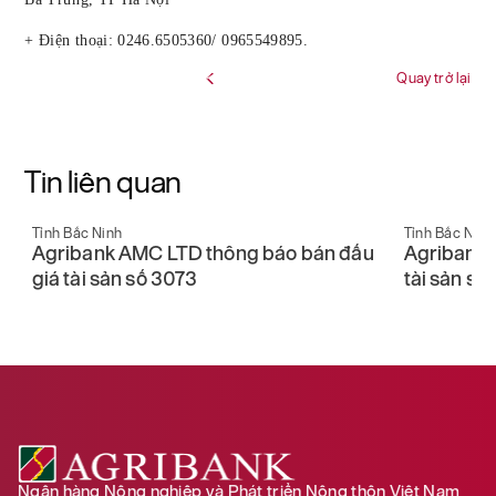
+ Điện thoại: 0246.6505360/ 0965549895.
Quay trở lại
Tin liên quan
Tỉnh Bắc Ninh
Tỉnh Bắc Ninh
Agribank AMC LTD thông báo bán đấu
Agribank 
giá tài sản số 3073
tài sản số
Ngân hàng Nông nghiệp và Phát triển Nông thôn Việt Nam