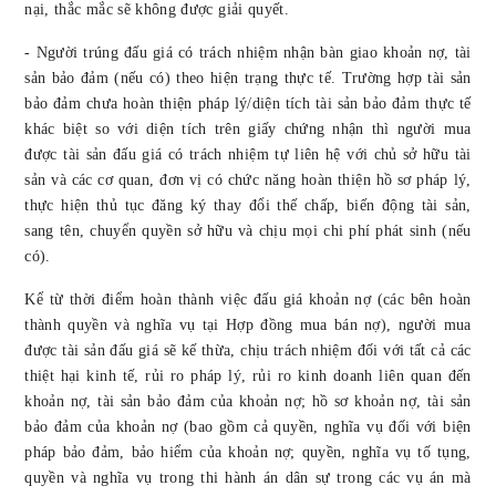
nại, thắc mắc sẽ không được giải quyết.
- Người trúng đấu giá có trách nhiệm nhận bàn giao khoản nợ, tài
sản bảo đảm (nếu có) theo hiện trạng thực tế. Trường hợp tài sản
bảo đảm chưa hoàn thiện pháp lý/diện tích tài sản bảo đảm thực tế
khác biệt so với diện tích trên giấy chứng nhận thì người mua
được tài sản đấu giá có trách nhiệm tự liên hệ với chủ sở hữu tài
sản và các cơ quan, đơn vị có chức năng hoàn thiện hồ sơ pháp lý,
thực hiện thủ tục đăng ký thay đổi thế chấp, biến động tài sản,
sang tên, chuyển quyền sở hữu và chịu mọi chi phí phát sinh (nếu
có).
Kể từ thời điểm hoàn thành việc đấu giá khoản nợ (các bên hoàn
thành quyền và nghĩa vụ tại Hợp đồng mua bán nợ), người mua
được tài sản đấu giá sẽ kế thừa, chịu trách nhiệm đối với tất cả các
thiệt hại kinh tế, rủi ro pháp lý, rủi ro kinh doanh liên quan đến
khoản nợ, tài sản bảo đảm của khoản nợ; hồ sơ khoản nợ, tài sản
bảo đảm của khoản nợ (bao gồm cả quyền, nghĩa vụ đối với biện
pháp bảo đảm, bảo hiểm của khoản nợ; quyền, nghĩa vụ tố tụng,
quyền và nghĩa vụ trong thi hành án dân sự trong các vụ án mà