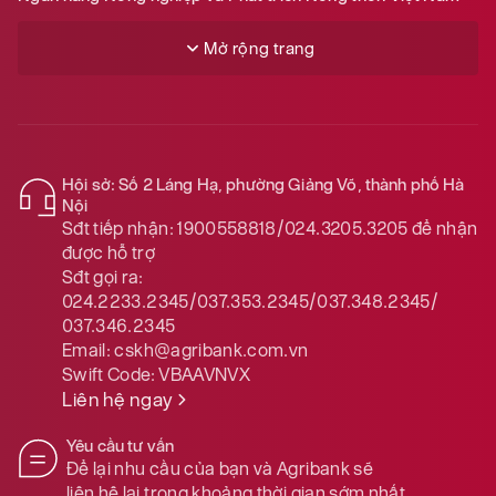
Mở rộng trang
Hội sở: Số 2 Láng Hạ, phường Giảng Võ, thành phố Hà
Nội
Sđt tiếp nhận:
1900558818/024.3205.3205
để nhận
được hỗ trợ
Sđt gọi ra:
024.2233.2345/037.353.2345/037.348.2345/
037.346.2345
Email:
cskh@agribank.com.vn
Swift Code:
VBAAVNVX
Liên hệ ngay
Yêu cầu tư vấn
Để lại nhu cầu của bạn và Agribank sẽ
liên hệ lại trong khoảng thời gian sớm nhất