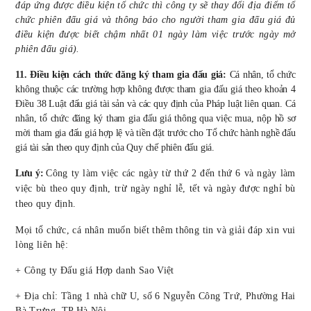
đáp ứng được điều kiện tổ chức thì công ty sẽ thay đổi địa điểm tổ
chức phiên đấu giá và thông báo cho người tham gia đấu giá đủ
điều kiện được biết chậm nhất 01 ngày làm việc trước ngày mở
phiên đấu giá).
11. Điều kiện cách thức đăng ký tham gia đấu giá:
Cá nhân, tổ chức
không thuộc các trường hợp không được tham gia đấu giá theo
k
hoản 4
Điều 38 Luật đấu giá tài sản và các quy định của Pháp luật liên quan. Cá
nhân, tổ chức đăng ký tham gia đấu giá thông qua việc
mua,
nộp hồ sơ
mời
tham gia đấu giá hợp lệ và tiền đặt trước cho
T
ổ chức hành nghề đấu
giá tài sản theo quy định của Quy chế
phiên
đấu giá.
Lưu ý:
Công ty làm việc các ngày
từ thứ 2 đến thứ 6 và ngày làm
việc bù theo quy định, trừ ngày nghỉ lễ, tết và ngày được nghỉ bù
theo quy định
.
Mọi tổ chức, cá nhân muốn biết thêm thông tin và giải đáp xin vui
lòng liên hệ:
+ Công ty Đấu giá Hợp danh
Sao Việt
+ Địa chỉ:
T
ầng
1
nhà chữ U, số 6 Nguyễn Công Trứ, Phường Hai
Bà Trưng,
TP Hà Nội