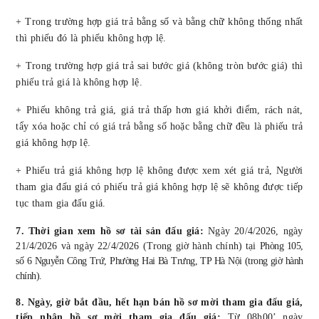
+ Trong trường hợp giá trả bằng số và bằng chữ không thống nhất
thì
phiếu đó là phiếu không hợp lệ.
+ Trong trường hợp giá trả sai bước giá (không tròn bước giá) thì
phiếu trả giá là không hợp lệ.
+ Phiếu không trả giá, giá trả thấp hơn giá khởi điểm, rách nát,
tẩy xóa hoặc chỉ có giá trả bằng số hoặc bằng chữ đều là phiếu trả
giá không hợp lệ.
+ Phiếu trả giá không hợp lệ không được xem xét giá trả, Người
tham gia đấu giá có phiếu trả giá không hợp lệ sẽ không được tiếp
tục tham gia đấu giá.
7. Thời gian xem hồ sơ
tài sản đấu giá
:
Ngày
20/4/2026, ngày
21/4/2026
và ngày
22/4/2026
(Trong giờ hành chính)
tại
Phòng 105
,
số 6 Nguyễn Công Trứ, Phường Hai Bà Trưng,
TP Hà Nội
(
t
rong giờ hành
chính)
.
8. Ngày, giờ bắt đầu
, hết hạn
bán hồ sơ mời tham gia đấu giá,
tiếp nhận hồ sơ
mời
tham gia đấu giá:
Từ
08h00’
ngày