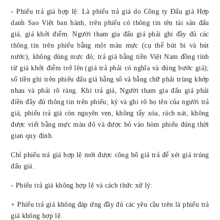
- Phiếu trả giá hợp lệ: Là phiếu trả giá do Công ty Đấu giá Hợp
danh Sao Việt ban hành, trên phiếu có thông tin tên tài sản đấu
giá, giá khởi điểm. Người tham gia đấu giá
phải ghi đầy đủ các
thông tin trên phiếu bằng một màu mực
(cụ thể bút bi và bút
nước),
không dùng mực đỏ; trả giá bằng tiền Việt Nam đồng tính
từ giá khởi điểm trở lên
(giá trả phải có nghĩa và đúng bước giá)
;
s
ố tiền ghi trên phiếu
đấu giá
bằng số và bằng chữ phải trùng khớp
nhau
và phải rõ ràng. Khi trả giá, Người tham gia đấu giá phải
điền đầy đủ thông tin trên phiếu; ký và ghi rõ họ tên của người trả
giá, phiếu trả giá còn nguyên vẹn, không tẩy xóa, rách nát, không
được viết bằng mực màu đỏ và được bỏ vào hòm phiếu đúng thời
gian quy định.
Chỉ phiếu trả giá hợp lệ mới được công bố giá trả để xét giá trúng
đấu giá.
- Phiếu trả giá không hợp lệ và cách thức xử lý:
+ Phiếu trả giá không đáp ứng đầy đủ các yêu cầu trên là phiếu trả
giá không hợp lệ.