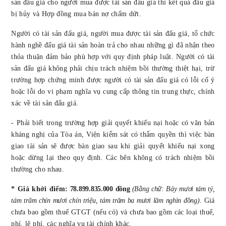
sản đấu giá cho người mua được tài sản đấu giá thì kết quả đấu giá
bị hủy và Hợp đồng mua bán nợ chấm dứt.
Người có tài sản đấu giá, người mua được tài sản đấu giá, tổ chức
hành nghề đấu giá tài sản hoàn trả cho nhau những gì đã nhận theo
thỏa thuận đảm bảo phù hợp với quy định pháp luật. Người có tài
sản đấu giá không phải chịu trách nhiệm bồi thường thiệt hại, trừ
trường hợp chứng minh được người có tài sản đấu giá có lỗi cố ý
hoặc lỗi do vi phạm nghĩa vụ cung cấp thông tin trung thực, chính
xác về tài sản đấu giá.
- Phải biết trong trường hợp giải quyết khiếu nại hoặc có văn bản
kháng nghị của Tòa án, Viện kiểm sát có thẩm quyền thì việc bàn
giao tài sản sẽ được bàn giao sau khi giải quyết khiếu nại xong
hoặc dừng lại theo quy định. Các bên không có trách nhiệm bồi
thường cho nhau.
*
Giá khởi
điểm:
78.899.835.000
đồng
(Bằng chữ: Bảy mươi tám tỷ,
tám trăm chín mươi chín triệu, tám trăm ba mươi lăm nghìn đồng)
.
Giá
chưa bao gồm thuế GTGT (nếu có) và chưa bao gồm các loại thuế,
phí, lệ phí, các nghĩa vụ tài chính khác.