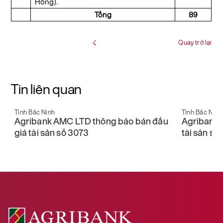
Hồng).
Tổng
89
Quay trở lại
Tin liên quan
Tỉnh Bắc Ninh
Tỉnh Bắc Ninh
Agribank AMC LTD thông báo bán đấu
Agribank 
giá tài sản số 3073
tài sản số