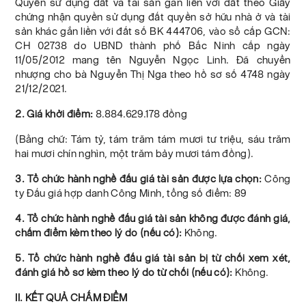
Quyền sử dụng đất và tài sản gắn liền với đất theo Giấy
chứng nhận quyền sử dụng đất quyền sở hữu nhà ở và tài
sản khác gắn liền với đất số BK 444706, vào sổ cấp GCN:
CH 02738 do UBND thành phố Bắc Ninh cấp ngày
11/05/2012 mang tên Nguyễn Ngọc Linh. Đã chuyển
nhượng cho bà Nguyễn Thị Nga theo hồ sơ số 4748 ngày
21/12/2021.
2. Giá khởi điểm:
8.884.629.178 đồng
(Bằng chữ: Tám tỷ, tám trăm tám mươi tư triệu, sáu trăm
hai mươi chín nghìn, một trăm bảy mươi tám đồng).
3. Tổ chức hành nghề đấu giá tài sản được lựa chọn:
Công
ty Đấu giá hợp danh Công Minh, tổng số điểm: 89
4. Tổ chức hành nghề đấu giá tài sản không được đánh giá,
chấm điểm kèm theo lý do (nếu có):
Không.
5. Tổ chức hành nghề đấu giá tài sản bị từ chối xem xét,
đánh giá hồ sơ kèm theo lý do từ chối (nếu có):
Không.
II. KẾT QUẢ CHẤM ĐIỂM