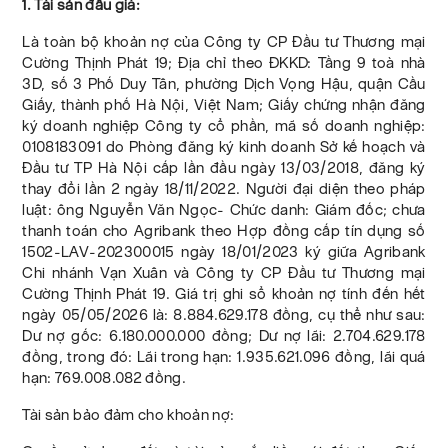
1. Tài sản đấu giá:
Là toàn bộ khoản nợ của Công ty CP Đầu tư Thương mại
Cường Thịnh Phát 19; Địa chỉ theo ĐKKD: Tầng 9 toà nhà
3D, số 3 Phố Duy Tân, phường Dịch Vọng Hậu, quận Cầu
Giấy, thành phố Hà Nội, Việt Nam; Giấy chứng nhận đăng
ký doanh nghiệp Công ty cổ phần, mã số doanh nghiệp:
0108183091 do Phòng đăng ký kinh doanh Sở kế hoạch và
Đầu tư TP Hà Nội cấp lần đầu ngày 13/03/2018, đăng ký
thay đổi lần 2 ngày 18/11/2022. Người đại diện theo pháp
luật: ông Nguyễn Văn Ngọc- Chức danh: Giám đốc; chưa
thanh toán cho Agribank theo Hợp đồng cấp tín dụng số
1502-LAV-202300015 ngày 18/01/2023 ký giữa Agribank
Chi nhánh Vạn Xuân và Công ty CP Đầu tư Thương mại
Cường Thịnh Phát 19. Giá trị ghi sổ khoản nợ tính đến hết
ngày 05/05/2026 là: 8.884.629.178 đồng, cụ thể như sau:
Dư nợ gốc: 6.180.000.000 đồng; Dư nợ lãi: 2.704.629.178
đồng, trong đó: Lãi trong hạn: 1.935.621.096 đồng, lãi quá
hạn: 769.008.082 đồng.
Tài sản bảo đảm cho khoản nợ: