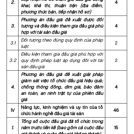
2.
4
khai, khả thi, thuận tiện (địa điểm,
phương thức bán, tiếp nhận hồ sơ)
Phương án đấu giá đề xuất được đối
3.
tượng và điều kiện tham gia đấu giá phù
4
hợp với tài sản đấu giá
Đối tượng theo đúng quy định của pháp
3.1
2
luật
Điều kiện tham gia đấu giá phù hợp với
3.2
quy định pháp luật áp dụng đối với tài
2
sản đấu giá
Phương án đấu giá đề xuất giải pháp
giám sát việc tổ chức đấu giá hiệu quả;
4.
chống thông đồng, dìm giá, bảo đảm
4
an toàn, an ninh trật tự của phiên đấu
giá
Năng lực, kinh nghiệm và uy tín của tổ
IV
46
chức hành nghề đấu giá tài sản
Tổng số cuộc đấu giá đã tổ chức trong
1.
năm trước liền kề (bao gồm cả cuộc đấu
15
giá thành và cuộc đấu giá không thành)