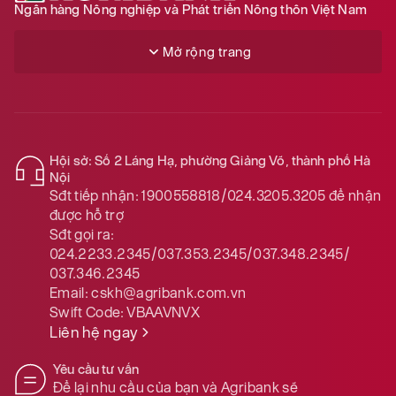
Ngân hàng Nông nghiệp và Phát triển Nông thôn Việt Nam
Mở rộng trang
Hội sở: Số 2 Láng Hạ, phường Giảng Võ, thành phố Hà
Nội
Sđt tiếp nhận:
1900558818/024.3205.3205
để nhận
được hỗ trợ
Sđt gọi ra:
024.2233.2345/037.353.2345/037.348.2345/
037.346.2345
Email:
cskh@agribank.com.vn
Swift Code:
VBAAVNVX
Liên hệ ngay
Yêu cầu tư vấn
Để lại nhu cầu của bạn và Agribank sẽ