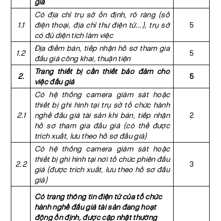
giá
Có địa chỉ trụ sở ổn định, rõ ràng (số
1.1
điện thoại, địa chỉ thư điện tử...), trụ sở
5
có đủ diện tích làm việc
Địa điểm bán, tiếp nhận hồ sơ tham gia
1.2
5
đấu giá công khai, thuận tiện
Trang thiết bị cần thiết bảo đảm cho
2.
5
việc đấu giá
Có hệ thống camera giám sát hoặc
thiết bị ghi hình tại trụ sở tổ chức hành
2.1
nghề đấu giá tài sản khi bán, tiếp nhận
2
hồ sơ tham gia đấu giá (có thể được
trích xuất, lưu theo hồ sơ đấu giá)
Có hệ thống camera giám sát hoặc
thiết bị ghi hình tại nơi tổ chức phiên đấu
2.2
3
giá (được trích xuất, lưu theo hồ sơ đấu
giá)
Có trang thông tin điện tử của tổ chức
hành nghề đấu giá tài sản đang hoạt
động ổn định, được cập nhật thường