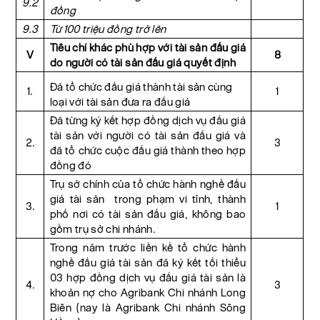
9.2
đồng
9.3
Từ 100 triệu đồng trở lên
Tiêu chí khác phù hợp với tài sản đấu giá
V
8
do người có tài sản đấu giá quyết định
Đã tổ chức đấu giá thành tài sản cùng
1.
1
loại với tài sản đưa ra đấu giá
Đã từng ký kết hợp đồng dịch vụ đấu giá
tài sản với người có tài sản đấu giá và
2.
3
đã tổ chức cuộc đấu giá thành theo hợp
đồng đó
Trụ sở chính của tổ chức hành nghề đấu
giá tài sản trong phạm vi tỉnh, thành
3.
1
phố nơi có tài sản đấu giá, không bao
gồm trụ sở chi nhánh.
Trong năm trước liền kề tổ chức hành
nghề đấu giá tài sản đã ký kết tối thiểu
03 hợp đồng dịch vụ đấu giá tài sản là
4.
3
khoản nợ cho Agribank Chi nhánh Long
Biên (nay là Agribank Chi nhánh Sông