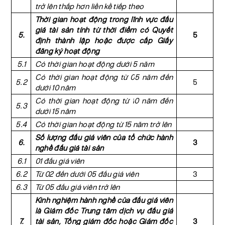
trở lên thấp hơn liền kề tiếp theo
Thời gian hoạt động trong lĩnh vực đấu
giá tài sản tính từ thời điểm có Quyết
5.
5
định thành lập hoặc được cấp Giấy
đăng ký hoạt động
5.1
Có thời gian hoạt động dưới 5 năm
C
ó thời gian
hoạt động
từ 0
5
năm
đến
5.2
5
dưới 10 năm
C
ó thời gian
hoạt động
từ
1
0 năm
đến
5.3
dưới 15 năm
5.4
Có thời gian hoạt động từ 15 năm trở lên
Số lượng đấu giá viên của tổ chức hành
6.
3
nghề đấu giá tài sản
6.1
01 đấu giá viên
6.2
Từ 02 đến dưới 05 đấu giá viên
3
6.3
Từ 05 đấu giá viên trở lên
Kinh nghiệm hành nghề của đấu giá viên
là Giám đốc Trung tâm dịch vụ đấu giá
7.
tài sản, Tổng giám đốc hoặc Giám đốc
3