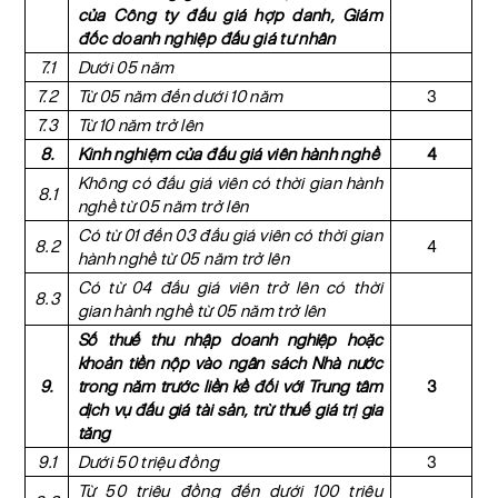
của Công ty đấu giá hợp danh, Giám
đốc doanh nghiệp đấu giá tư nhân
7.1
Dưới 05 năm
7.2
Từ 05 năm đến dưới 10 năm
3
7.3
Từ 10 năm trở lên
8.
Kinh nghiệm của đấu giá viên hành nghề
4
Không có đấu giá viên có thời gian hành
8.1
nghề từ 05 năm trở lên
Có từ 01 đến 03 đấu giá viên có thời gian
8.2
4
hành nghề từ 05 năm trở lên
Có từ 04 đấu giá viên trở lên có thời
8.3
gian hành nghề từ 05 năm trở lên
Số thuế thu nhập doanh nghiệp hoặc
khoản tiền nộp vào ngân sách Nhà nước
9.
trong năm trước liền kề đối với Trung tâm
3
dịch vụ đấu giá tài sản, trừ thuế giá trị gia
tăng
9.1
Dưới 50 triệu đồng
3
Từ 50 triệu đồng đến dưới 100 triệu