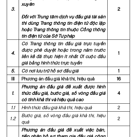
xuyên
3.
2
Đối với Trung tâm dịch vụ đấu giá tài sản
thì dùng Trang thông tin điện tử độc lập
hoặc Trang thông tin thuộc Cổng thông
tin điện tử của Sở Tư pháp
Có Trang thông tin đấu giá trực tuyến
được phê duyệt hoặc trong năm trước
4.
1
liền kề đã thực hiện ít nhất 01 cuộc đấu
giá bằng hình thức trực tuyến
5.
Có nơi lưu trữ hồ sơ đấu giá
1
III
Phương án đấu giá khả thi, hiệu quả
16
Phương án đấu giá đề xuất được hình
1.
thức đấu giá, bước giá, số vòng đấu giá
4
có tính khả thi và hiệu quả cao
1.1
Hình thức đấu giá khả thi, hiệu quả
2
Bước giá, số vòng đấu giá khả thi, hiệu
1.2
2
quả
Phương án đấu giá đề xuất việc bán,
tiếp nhận hồ sơ tham gia đấu giá công