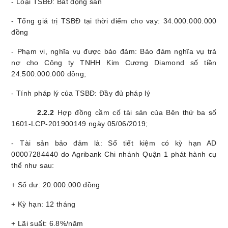
- Loại TSBĐ: Bất động sản
- Tổng giá trị TSBĐ tại thời điểm cho vay: 34.000.000.000
đồng
- Phạm vi, nghĩa vụ được bảo đảm: Bảo đảm nghĩa vụ trả
nợ cho Công ty TNHH Kim Cương Diamond số tiền
24.500.000.000 đồng
;
- Tính pháp lý của TSBĐ: Đầy đủ pháp lý
2
.
2.2
Hợp đồng cầm cố tài sản của Bên thứ ba số
1601-LCP-201900149 ngày 05/06/2019;
- Tài sản bảo đảm là: Sổ tiết kiệm có kỳ hạn AD
00007284440 do Agribank Chi nhánh Quận 1 phát hành cụ
thể như sau:
+ Số dư: 20.000.000 đồng
+ Kỳ hạn: 12 tháng
+ Lãi suất: 6.8%/năm