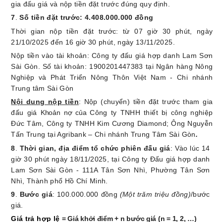
gia đấu giá và nộp tiền đặt trước đúng quy định.
7
.
Số tiền đặt trước: 4.408.000.000 đồng
Thời gian nộp tiền đặt trước:
từ 07 giờ 30 phút, ngày
21/10/2025 đến 16 giờ 30 phút, ngày 13/11/2025
.
Nộp tiền vào tài khoản:
Công ty đấu giá hợp danh Lam Sơn
Sài Gòn
.
Số tài khoản:
1900201447383 tại Ngân hàng Nông
Nghiệp và Phát Triển Nông Thôn Việt Nam - Chi nhánh
Trung
t
âm Sài Gòn
N
ội dung nộp tiền
:
Nộp (chuyển) tiền đặt trước tham gia
đấu giá
Khoản nợ
của
Công ty TNHH thiết bị công nghiệp
Đức Tâm, Công ty TNHH Kim Cương Diamond
;
Ông Nguyễn
Tấn Trung
tại Agribank – Chi nhánh Trung Tâm Sài Gòn
.
8
.
T
hời gian, địa điểm tổ chức
phiên
đấu giá
: Vào lúc
14
giờ 30 phút ngày 18/11/2025,
tại
Công ty Đấu giá hợp danh
Lam Sơn Sài Gòn - 111A Tân Sơn Nhì, Phường Tân Sơn
Nhì, Thành phố Hồ Chí Minh.
9
.
Bước giá
: 10
0.000.000 đồng
(Một trăm triệu đồng)
/bước
giá.
Giá trả hợp lệ
= Giá khởi điểm + n bước giá (n = 1, 2, …)