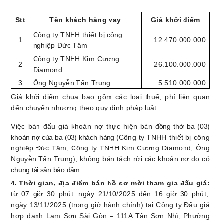
Stt
Tên khách hàng vay
Giá khởi điểm
Công ty TNHH thiết bị công
1
12.470.000.000
nghiệp Đức Tâm
Công ty TNHH Kim Cương
2
26.100.000.000
Diamond
3
Ông Nguyễn Tấn Trung
5.510.000.000
G
iá khởi điểm chưa bao gồm các loại thuế, phí liên quan
đến chuyển nhượng theo quy định pháp luật
.
Việc bán đấu giá
khoản nợ
thực hiện bán
đồng thời ba (03)
khoản nợ của ba (03) khách hàng (
Công ty TNHH thiết bị công
nghiệp Đức Tâm, Công ty TNHH Kim Cương Diamond
;
Ông
Nguyễn Tấn Trung
), không bán tách rời các khoản nợ do có
chung tài sản bảo đảm
4.
Thời gian, địa điểm
bán hồ sơ mời tham gia đấu giá
:
từ 07 giờ 30 phút, ngày 21/10/2025 đến 16 giờ 30 phút,
ngày 13/11/2025 (trong giờ hành chính)
tại Công ty Đấu giá
hợp danh Lam Sơn Sài Gòn – 111A Tân Sơn Nhì, Phường