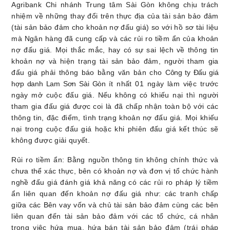
Agribank Chi nhánh Trung tâm Sài Gòn không chịu trách
nhiệm về những thay đổi trên thực địa của tài sản bảo đảm
(tài sản bảo đảm cho khoản nợ đấu giá) so với hồ sơ tài liệu
mà Ngân hàng đã cung cấp và các rủi ro tiềm ẩn của khoản
nợ đấu giá. Mọi thắc mắc, hay có sự sai lệch về thông tin
khoản
nợ
và hiện trạng tài sản bảo đảm, người tham gia
đấu giá phải thông báo bằng văn bản cho
Công ty Đấu giá
hợp danh Lam Sơn Sài Gòn
ít nhất 01 ngày làm việc trước
ngày mở cuộc đấu giá. Nếu không có khiếu nại thì người
tham gia đấu giá được coi là đã chấp nhận toàn bộ với các
thông tin, đặc điểm, tình trạng khoản nợ đấu giá. Mọi khiếu
nại trong cuộc đấu giá hoặc khi
phiên
đấu giá kết thúc sẽ
không được giải quyết
.
Rủi
ro tiềm ẩn: Bằng nguồn thông tin không chính thức và
chưa thể xác thực, bên có khoản nợ và đơn vị tổ chức hành
nghề đấu giá đánh giá khả năng có các rủi ro pháp lý tiềm
ẩn liên quan đến
khoản nợ
đấu giá như: các tranh chấp
giữa
các Bên vay vốn
và
chủ tài sản bảo đảm cùng các bên
liên quan đến tài sản bảo đảm
với các tổ chức, cá nhân
trong việc hứa mua, hứa bán tài sản
bảo đảm
(trái pháp