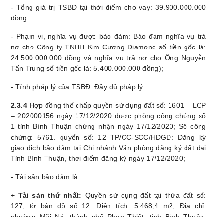
- Tổng giá trị TSBĐ tại thời điểm cho vay: 39.900.000.000
đồng
- Phạm vi, nghĩa vụ được bảo đảm: Bảo đảm nghĩa vụ trả
nợ cho Công ty TNHH Kim Cương Diamond số tiền gốc là:
24.500.000.000 đồng và nghĩa vụ trả nợ cho Ông Nguyễn
Tấn Trung số tiền gốc là: 5.400.000.000 đồng
);
- Tính pháp lý của TSBĐ: Đầy đủ pháp lý
2
.3.4
Hợp đồng thế chấp quyền sử dụng đất số: 1601 – LCP
– 202000156 ngày 17/12/2020 được phòng công chứng số
1 tỉnh Bình Thuận chứng nhận ngày 17/12/2020; Số công
chứng: 5761, quyển số: 12 TP/CC-SCC/HĐGD; Đăng ký
giao dịch bảo đảm tại Chi nhánh Văn phòng đăng ký đất đai
Tỉnh Bình Thuận, thời điểm đăng ký ngày 17/12/2020;
- Tài sản bảo đảm là:
+
Tài sản thứ nhất:
Quyền sử dụng đất tại thửa đất số:
127; tờ bản đồ số 12. Diện tích: 5.468,4 m2; Địa chỉ:
phường Mũi Né, thành phố Phan Thiết, tỉnh Bình Thuận,