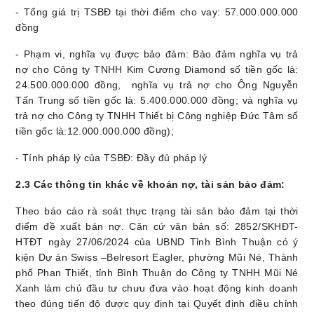
- Tổng giá trị TSBĐ tại thời điểm cho vay: 57.000.000.000
đồng
- Phạm vi, nghĩa vụ được bảo đảm: Bảo đảm nghĩa vụ trả
nợ cho Công ty TNHH Kim Cương Diamond số tiền gốc là:
24.500.000.000 đồng, nghĩa vụ trả nợ cho Ông Nguyễn
Tấn Trung số tiền gốc là: 5.400.000.000 đồng; và nghĩa vụ
trả nợ cho Công ty TNHH Thiết bị Công nghiệp Đức Tâm số
tiền gốc là:12.000.000.000 đồng
);
- Tính pháp lý của TSBĐ: Đầy đủ pháp lý
2
.
3
Các thông tin khác về khoản nợ, tài sản bảo đảm:
Theo báo cáo rà soát thực trạng tài sản bảo đảm tại thời
điểm đề xuất bán nợ. Căn cứ văn bản số: 2852/SKHĐT-
HTĐT ngày 27/06/2024 của UBND Tỉnh B
ình
Thuận có ý
kiện Dự án Swiss –Belresort Eagler, phường Mũi Né, Thành
phố Phan Thiết, tỉnh Bình Thuận do Công ty TNHH Mũi Né
Xanh làm chủ đầu tư chưu đưa vào hoạt động kinh doanh
theo đúng tiến độ được quy định tại Quyết định điều chỉnh