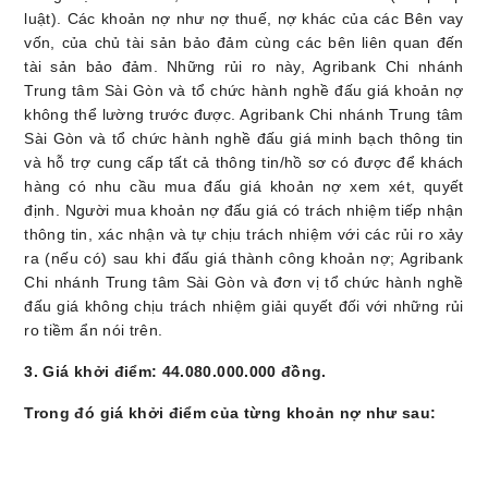
luật). Các khoản nợ như nợ thuế, nợ khác của
các Bên vay
vốn, của chủ tài sản bảo đảm cùng các bên liên quan đến
tài sản bảo đảm
. Những rủi ro này, Agribank Chi nhánh
Trung
t
âm Sài Gòn và tổ chức hành nghề đấu giá khoản nợ
không thể lường trước được. Agribank Chi nhánh
Trung t
âm
Sài Gòn và tổ chức hành nghề đấu giá minh bạch thông tin
và hỗ trợ cung cấp tất cả thông tin/hồ sơ có được để khách
hàng có nhu cầu mua đấu giá khoản nợ xem xét, quyết
định. Người mua khoản nợ đấu giá có trách nhiệm tiếp nhận
thông tin, xác nhận và tự chịu trách nhiệm với các rủi ro xảy
ra (nếu có) sau khi đấu giá thành công khoản nợ; Agribank
Chi nhánh
Trung t
âm Sài Gòn và
đơn vị
tổ chức hành nghề
đấu giá không chịu trách nhiệm giải quyết đối với những rủi
ro tiềm ẩn nói trên
.
3.
Giá khởi điểm:
44.080.000.000 đồng.
Trong đó giá khởi điểm của từng khoản nợ như sau: