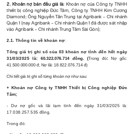
2. Khoản nợ bán đấu giá là:
Khoản nợ của Công ty TNHH
thiết bị công nghiệp Đức Tâm, Công ty TNHH Kim Cương
Diamond; Ông Nguyễn Tấn Trung tại Agribank – Chi nhánh
Quận 1 (nay Agribank – Chi nhánh Quận 1 đã được sát nhập
vào Agribank – Chi nhánh Trung Tâm Sài Gòn);
2.1. Thông tin về khoản nợ
:
Tổng giá trị ghi sổ của 03 khoản nợ tính đến hết ngày
31/03/2025 là
: 60.322.076.714 đồng. (
Trong đó
:
Nợ gốc:
41.500.000.000 đ;
Nợ lãi: 18.822.076.714 đ)
Chi tiết giá trị ghi sổ từng khoản nợ như sau:
+ Khoản nợ Công ty TNHH Thiết bị Công nghiệp Đức
Tâm;
- Dư nợ gốc và lãi tạm tính đến ngày 31/03/2025 là:
17.038.257.535 đồng.
Trong đó: