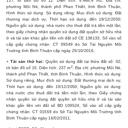
127; tờ bản đồ số 12. Diện tích: 5.468,4 m2; Địa chỉ:
phường Mũi Né, thành phố Phan Thiết, tỉnh Bình Thuận,
Hình thức sử dụng: Sử dụng riêng; Mục đích sử dụng: Đất
thương mại dịch vụ; Thời hạn sử dụng: đến 19/12/2050;
Nguồn gốc sử dụng: nhà nước cho thuê đất trả tiền một lần;
theo giấy chứng nhận quyền sử dụng đất quyền sở hữu nhà
ở và tài sản khác gắn liền với đất số CE 138133, Số vào sổ
cấp giấy chứng nhận: CT 09349 do Sở Tài Nguyên Môi
Trường tỉnh Bình Thuận cấp ngày 25/10/2016;
+
Tài sản thứ hai:
Quyền sử dụng đất tại thửa đất số: 02;
2
tờ bản đồ số 15. Diện tích: 237 m
; Địa chỉ: phường Mũi Né,
thành phố Phan Thiết, tỉnh Bình Thuận, Hình thức sử dụng:
Sử dụng riêng; Mục đích sử dụng: Đất thương mại dịch vụ;
Thời hạn sử dụng: đến 19/12/2050; Nguồn gốc sử dụng:
nhà nước cho thuê đất trả tiền một lần; theo Giấy chứng
nhận quyền sử dụng đất quyền sở hữu nhà ở và tài sản
khác gắn liền với đất số BD 109524, Số vào sổ cấp giấy
chứng nhận: CT 01559 do Sở Tài Nguyên Môi Trường tỉnh
Bình Thuận cấp ngày 16/02/2011;