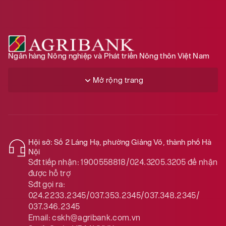
Ngân hàng Nông nghiệp và Phát triển Nông thôn Việt Nam
Mở rộng trang
Hội sở: Số 2 Láng Hạ, phường Giảng Võ, thành phố Hà
Nội
Sđt tiếp nhận:
1900558818/024.3205.3205
để nhận
được hỗ trợ
Sđt gọi ra:
024.2233.2345/037.353.2345/037.348.2345/
037.346.2345
Email:
cskh@agribank.com.vn