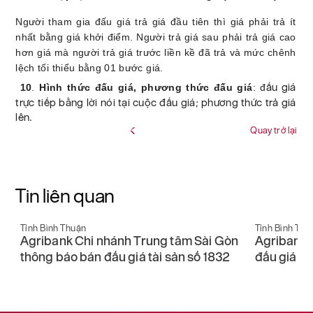
Người tham gia đấu giá trả giá đầu tiên thì giá phải trả ít
nhất bằng giá khởi điểm. Người trả giá sau phải trả giá cao
hơn giá mà người trả giá trước liền kề đã trả và mức chênh
lệch tối thiểu bằng 01 bước giá.
ấu giá
10
.
Hình thức đấu giá, phương thức đấu giá
: đ
trực tiếp bằng lời nói tại cuộc đấu giá; phương thức trả giá
lên.
Quay trở lại
Tin liên quan
Tỉnh Bình Thuận
Tỉnh Bình T
òn
Agribank AMC LTD thông báo tổ chức
Agribank
2
đấu giá tài sản số 3479
Minh thôn
số 1129