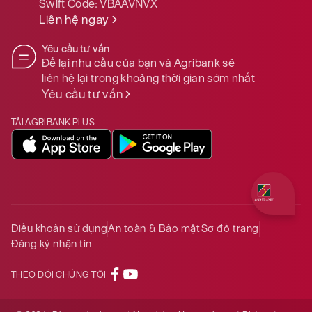
Swift Code:
VBAAVNVX
Liên hệ ngay
Yêu cầu tư vấn
Để lại nhu cầu của bạn và Agribank sẽ
liên hệ lại trong khoảng thời gian sớm nhất
Yêu cầu tư vấn
TẢI AGRIBANK PLUS
Quý khách 
Điều khoản sử dụng
An toàn & Bảo mật
Sơ đồ trang
Đăng ký nhận tin
THEO DÕI CHÚNG TÔI