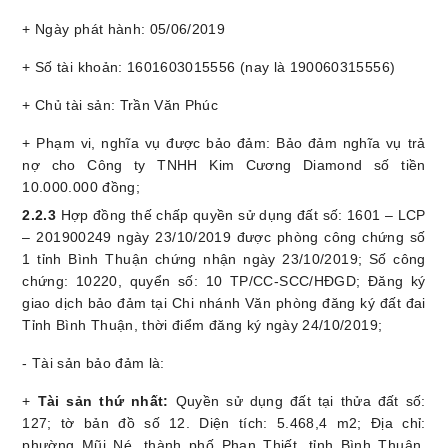
+ Ngày phát hành: 05/06/2019
+ Số tài khoản: 1601603015556 (nay là 190060315556)
+ Chủ tài sản: Trần Văn Phúc
+ Phạm vi, nghĩa vụ được bảo đảm: Bảo đảm nghĩa vụ trả
nợ cho Công ty TNHH Kim Cương Diamond số tiền
10.000.000 đồng;
2
.
2.3
Hợp đồng thế chấp quyền sử dụng đất số: 1601 – LCP
– 201900249 ngày 23/10/2019 được phòng công chứng số
1 tỉnh Bình Thuận chứng nhận ngày 23/10/2019; Số công
chứng: 10220, quyển số: 10 TP/CC-SCC/HĐGD; Đăng ký
giao dịch bảo đảm tại Chi nhánh Văn phòng đăng ký đất đai
Tỉnh Bình Thuận, thời điểm đăng ký ngày 24/10/2019;
- Tài sản bảo đảm là:
+
Tài sản thứ nhất:
Quyền sử dụng đất tại thửa đất số:
127; tờ bản đồ số 12. Diện tích: 5.468,4 m2; Địa chỉ:
phường Mũi Né, thành phố Phan Thiết, tỉnh Bình Thuận,