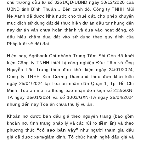
chủ trương đầu tư số 3261/QĐ-UBND ngày 30/12/2020 của
UBND tỉnh Bình Thuận… Bên cạnh đó, Công ty TNHH Mũi
Né Xanh đã được Nhà nước cho thuê đất, cho phép chuyển
mục đích sử dụng đất để thực hiện dự án đầu tư nhưng đến
nay dự án vẫn chưa hoàn thành và đưa vào hoạt động, có
dấu hiệu chậm đưa đất vào sử dụng theo quy định của
Pháp luật về đất đai.
Hiện nay, Agribank Chi nhánh Trung Tâm Sài Gòn đã khởi
kiện
Công ty TNHH thiết bị công nghiệp Đức Tâm và Ông
Nguyễn Tấn Trung theo đơn khởi kiện ngày 24/01/2024,
Công ty TNHH Kim Cương Diamond theo đơn khởi kiện
ngày 25/04/2024
tại Tòa án nhân dân Quận 1, Tp. Hồ Chí
Minh. Tòa án mới ra thông báo nhận đơn kiện số 213/GXN-
TA ngày 26/01/2024 và số 1003/GXN-TA ngày 26/04/2024
nhưng đến nay Tòa án chưa thụ lý vụ án
.
Khoản
nợ được bán đấu giá theo nguyên trạng (bao gồm
khoản nợ, tình trạng pháp lý và các rủi ro tiềm ẩn) và theo
phương thức
“có sao bán vậy”
như người tham gia đấu
giá đã được xem/giám định. Tổ chức hành nghề đấu giá và