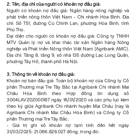
2. Tên, địa chỉ của người có khoản nợ đấu giá:
Người có khoản nợ đấu giá: Ngân hàng nông nghiệp và
phát triển nông thôn Việt Nam - Chi nhánh Hòa Bình. Địa
chỉ: Số 751, đường Cù Chính Lan, phường Hòa Bình, tỉnh
Phú Thọ.
Đại diện cho người có khoản nợ đấu giá: Công ty TNHH
MTV Quản lý nợ và khai thác tài sản Ngân hàng Nông
nghiệp và Phát triển Nông thôn Việt Nam (Agribank AMC).
Địa chỉ: Tầng 8, tầng 9, số nhà 135 đường Lạc Long Quân,
phường Tây Hồ, thành phố Hà Nội.
3. Thông tin về khoản nợ đấu giá:
Khoản nợ bán đấu giá: Toàn bộ khoản nợ của Công ty Cổ
phần Thương mại Tre Tây Bắc tại Agribank Chi nhánh Mai
Châu Hòa Bình theo Hợp đồng tín dụng số
3004LAV202000187 ngày 16/01/2020 và các phụ lục kèm
theo ký giữa Agribank Chi nhánh huyện Mai Châu (nay là
Agribank Chi nhánh Mai Châu Hòa Bình) và Công ty Cổ
phần Thương mại Tre Tây Bắc.
- Giá trị ghi sổ khoản nợ tạm tính đến hết ngày
31/03/2025: 21.066.826.027 đồng, trong đó: