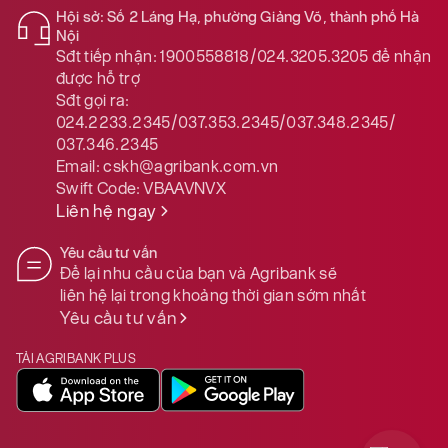
Hội sở: Số 2 Láng Hạ, phường Giảng Võ, thành phố Hà
Nội
Sđt tiếp nhận:
1900558818/024.3205.3205
để nhận
được hỗ trợ
Sđt gọi ra:
024.2233.2345/037.353.2345/037.348.2345/
037.346.2345
Email:
cskh@agribank.com.vn
Swift Code:
VBAAVNVX
Liên hệ ngay
Yêu cầu tư vấn
Để lại nhu cầu của bạn và Agribank sẽ
liên hệ lại trong khoảng thời gian sớm nhất
Yêu cầu tư vấn
TẢI AGRIBANK PLUS