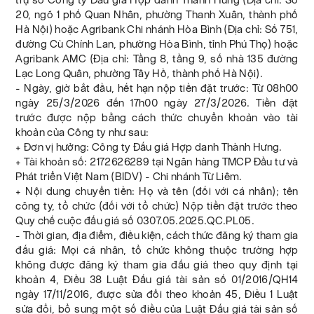
20, ngõ 1 phố Quan Nhân, phường Thanh Xuân, thành phố
Hà Nội) hoặc Agribank Chi nhánh Hòa Bình (Địa chỉ: Số 751,
đường Cù Chính Lan, phường Hòa Bình, tỉnh Phú Thọ) hoặc
Agribank AMC (Địa chỉ: Tầng 8, tầng 9, số nhà 135 đường
Lạc Long Quân, phường Tây Hồ, thành phố Hà Nội).
- Ngày, giờ bắt đầu, hết hạn nộp tiền đặt trước: Từ 08h00
ngày 25/3/2026 đến 17h00 ngày 27/3/2026. Tiền đặt
trước được nộp bằng cách thức chuyển khoản vào tài
khoản của Công ty như sau:
+ Đơn vị hưởng: Công ty Đấu giá Hợp danh Thành Hưng.
+ Tài khoản số: 2172626289 tại Ngân hàng TMCP Đầu tư và
Phát triển Việt Nam (BIDV) - Chi nhánh Từ Liêm.
+ Nội dung chuyển tiền: Họ và tên (đối với cá nhân); tên
công ty, tổ chức (đối với tổ chức) Nộp tiền đặt trước theo
Quy chế cuộc đấu giá số 0307.05.2025.QC.PL05.
- Thời gian, địa điểm, điều kiện, cách thức đăng ký tham gia
đấu giá: Mọi cá nhân, tổ chức không thuộc trường hợp
không được đăng ký tham gia đấu giá theo quy định tại
khoản 4, Điều 38 Luật Đấu giá tài sản số 01/2016/QH14
ngày 17/11/2016, được sửa đổi theo khoản 45, Điều 1 Luật
sửa đổi, bổ sung một số điều của Luật Đấu giá tài sản số