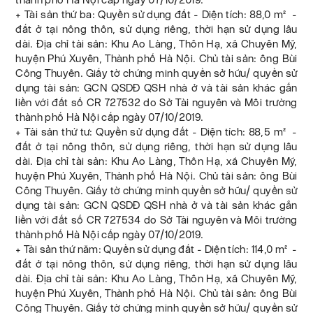
+ Tài sản thứ ba: Quyền sử dụng đất - Diện tích: 88,0 m² -
đất ở tại nông thôn, sử dụng riêng, thời hạn sử dụng lâu
dài. Địa chỉ tài sản: Khu Ao Làng, Thôn Hạ, xã Chuyên Mỹ,
huyện Phú Xuyên, Thành phố Hà Nội. Chủ tài sản: ông Bùi
Công Thuyên. Giấy tờ chứng minh quyền sở hữu/ quyền sử
dụng tài sản: GCN QSDĐ QSH nhà ở và tài sản khác gắn
liền với đất số CR 727532 do Sở Tài nguyên và Môi trường
thành phố Hà Nội cấp ngày 07/10/2019.
+ Tài sản thứ tư: Quyền sử dụng đất - Diện tích: 88,5 m² -
đất ở tại nông thôn, sử dụng riêng, thời hạn sử dụng lâu
dài. Địa chỉ tài sản: Khu Ao Làng, Thôn Hạ, xã Chuyên Mỹ,
huyện Phú Xuyên, Thành phố Hà Nội. Chủ tài sản: ông Bùi
Công Thuyên. Giấy tờ chứng minh quyền sở hữu/ quyền sử
dụng tài sản: GCN QSDĐ QSH nhà ở và tài sản khác gắn
liền với đất số CR 727534 do Sở Tài nguyên và Môi trường
thành phố Hà Nội cấp ngày 07/10/2019.
+ Tài sản thứ năm: Quyền sử dụng đất - Diện tích: 114,0 m² -
đất ở tại nông thôn, sử dụng riêng, thời hạn sử dụng lâu
dài. Địa chỉ tài sản: Khu Ao Làng, Thôn Hạ, xã Chuyên Mỹ,
huyện Phú Xuyên, Thành phố Hà Nội. Chủ tài sản: ông Bùi
Công Thuyên. Giấy tờ chứng minh quyền sở hữu/ quyền sử