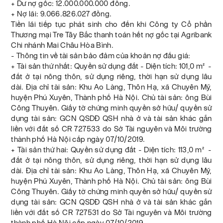
+ Dư nợ gốc: 12.000.000.000 đồng.
+ Nợ lãi: 9.066.826.027 đồng.
Tiền lãi tiếp tục phát sinh cho đến khi Công ty Cổ phần
Thương mại Tre Tây Bắc thanh toán hết nợ gốc tại Agribank
Chi nhánh Mai Châu Hòa Bình.
- Thông tin về tài sản bảo đảm của khoản nợ đấu giá:
+ Tài sản thứ nhất: Quyền sử dụng đất - Diện tích: 101,0 m² -
đất ở tại nông thôn, sử dụng riêng, thời hạn sử dụng lâu
dài. Địa chỉ tài sản: Khu Ao Làng, Thôn Hạ, xã Chuyên Mỹ,
huyện Phú Xuyên, Thành phố Hà Nội. Chủ tài sản: ông Bùi
Công Thuyên. Giấy tờ chứng minh quyền sở hữu/ quyền sử
dụng tài sản: GCN QSDĐ QSH nhà ở và tài sản khác gắn
liền với đất số CR 727533 do Sở Tài nguyên và Môi trường
thành phố Hà Nội cấp ngày 07/10/2019.
+ Tài sản thứ hai: Quyền sử dụng đất - Diện tích: 113,0 m² -
đất ở tại nông thôn, sử dụng riêng, thời hạn sử dụng lâu
dài. Địa chỉ tài sản: Khu Ao Làng, Thôn Hạ, xã Chuyên Mỹ,
huyện Phú Xuyên, Thành phố Hà Nội. Chủ tài sản: ông Bùi
Công Thuyên. Giấy tờ chứng minh quyền sở hữu/ quyền sử
dụng tài sản: GCN QSDĐ QSH nhà ở và tài sản khác gắn
liền với đất số CR 727531 do Sở Tài nguyên và Môi trường
thành phố Hà Nội cấp ngày 07/10/2019.