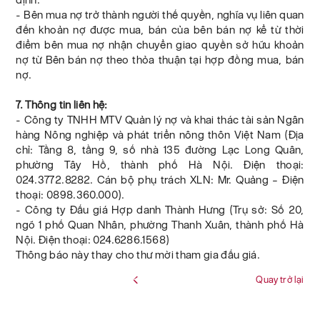
- Bên mua nợ trở thành người thế quyền, nghĩa vụ liên quan
đến khoản nợ được mua, bán của bên bán nợ kể từ thời
điểm bên mua nợ nhận chuyển giao quyền sở hữu khoản
nợ từ Bên bán nợ theo thỏa thuận tại hợp đồng mua, bán
nợ.
7. Thông tin liên hệ:
- Công ty TNHH MTV Quản lý nợ và khai thác tài sản Ngân
hàng Nông nghiệp và phát triển nông thôn Việt Nam (Địa
chỉ: Tầng 8, tầng 9, số nhà 135 đường Lạc Long Quân,
phường Tây Hồ, thành phố Hà Nội. Điện thoại:
024.3772.8282. Cán bộ phụ trách XLN: Mr. Quảng – Điện
thoại: 0898.360.000).
- Công ty Đấu giá Hợp danh Thành Hưng (Trụ sở: Số 20,
ngõ 1 phố Quan Nhân, phường Thanh Xuân, thành phố Hà
Nội. Điện thoại: 024.6286.1568)
Thông báo này thay cho thư mời tham gia đấu giá.
Quay trở lại