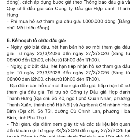
đồng), cách áp dụng bước giá theo Thông báo đấu giá và
Quy chế đấu giá của Công ty Đấu giá Hợp danh Thành
Hưng.
- Phí mua hồ sơ tham gia đấu giá: 1.000.000 đồng (Bằng
chữ: Một triệu đồng).
5. Kế hoạch tổ chức đấu giá:
- Ngày, giờ bắt đầu, hết hạn bán hồ sơ mời tham gia đấu
giá: Từ ngày 23/3/2026 đến ngày 27/3/2026 (Sáng từ
08h00 đến 12h00, chiều từ 13h00 đến 17h00).
- Ngày, giờ bắt đầu, hết hạn tiếp nhận hồ sơ tham gia đấu
giá: Từ ngày 23/3/2026 đến ngày 27/3/2026 (Sáng từ
08h00 đến 12h00, chiều từ 13h00 đến 17h00).
- Địa điểm bán hồ sơ mời tham gia đấu giá, tiếp nhận hồ sơ
tham gia đấu giá: Tại trụ sở Công ty Đấu giá Hợp danh
Thành Hưng (Địa chỉ: Số 20, ngõ 1 phố Quan Nhân, phường
Thanh Xuân, thành phố Hà Nội) và Agribank Chi nhánh Hòa
Bình (Địa chỉ: Số 751, đường Cù Chính Lan, phường Hòa
Bình, tỉnh Phú Thọ).
- Thời gian, địa điểm xem giấy tờ và các tài liệu liên quan
đến khoản nợ: Từ ngày 23/3/2026 đến ngày 27/3/2026 tại
trụ sở Công ty Đấu giá Hợp danh Thành Hưng (Địa chỉ: Số