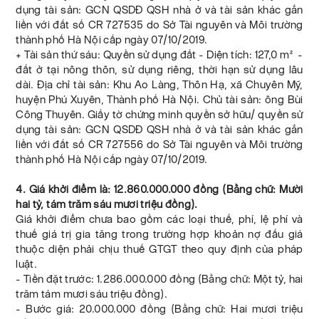
dụng tài sản: GCN QSDĐ QSH nhà ở và tài sản khác gắn
liền với đất số CR 727535 do Sở Tài nguyên và Môi trường
thành phố Hà Nội cấp ngày 07/10/2019.
+ Tài sản thứ sáu: Quyền sử dụng đất - Diện tích: 127,0 m² -
đất ở tại nông thôn, sử dụng riêng, thời hạn sử dụng lâu
dài. Địa chỉ tài sản: Khu Ao Làng, Thôn Hạ, xã Chuyên Mỹ,
huyện Phú Xuyên, Thành phố Hà Nội. Chủ tài sản: ông Bùi
Công Thuyên. Giấy tờ chứng minh quyền sở hữu/ quyền sử
dụng tài sản: GCN QSDĐ QSH nhà ở và tài sản khác gắn
liền với đất số CR 727556 do Sở Tài nguyên và Môi trường
thành phố Hà Nội cấp ngày 07/10/2019.
4. Giá khởi điểm là: 12.860.000.000 đồng (Bằng chữ: Mười
hai tỷ, tám trăm sáu mươi triệu đồng).
Giá khởi điểm chưa bao gồm các loại thuế, phí, lệ phí và
thuế giá trị gia tăng trong trường hợp khoản nợ đấu giá
thuộc diện phải chịu thuế GTGT theo quy định của pháp
luật.
- Tiền đặt trước: 1.286.000.000 đồng (Bằng chữ: Một tỷ, hai
trăm tám mươi sáu triệu đồng).
- Bước giá: 20.000.000 đồng (Bằng chữ: Hai mươi triệu