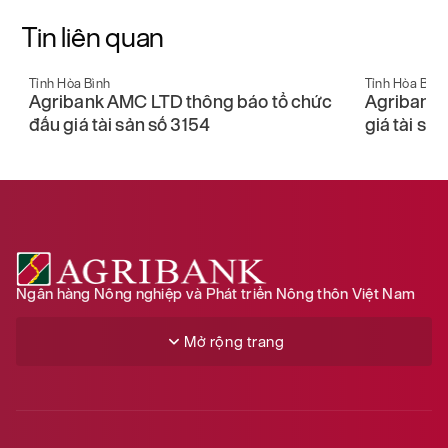
Tin liên quan
Tỉnh Hòa Bình
Tỉnh Hòa Bình
u
Agribank AMC LTD thông báo tổ chức
Agribank 
đấu giá tài sản số 3154
giá tài sả
Ngân hàng Nông nghiệp và Phát triển Nông thôn Việt Nam
Mở rộng trang