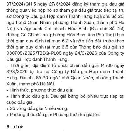
37/2024/QH15 ngày 27/6/2024 đăng ký tham gia đấu giá
thông qua việc nộp hồ sơ tham gia đấu giá trực tiếp tại trụ
sở Công ty Đấu giá Hợp danh Thành Hưng (Địa chỉ: Số 20,
ngõ 1 phố Quan Nhân, phường Thanh Xuân, thành phố Hà
Nội) và Agribank Chi nhánh Hòa Bình (Địa chỉ: Số 751,
đường Cù Chính Lan, phường Hòa Bình, tỉnh Phú Thọ) theo
thời gian quy định tại mục 6.2 và nộp tiền đặt trước theo
thời gian quy định tại mục 6.5 của Thông báo đấu giá số
0307.05/2025/TBĐG-PL05 ngày 24/3/2026 của Công ty
Đấu giá Hợp danh Thành Hưng.
- Thời gian, địa điểm tổ chức phiên đấu giá: 14h00 ngày
31/3/2026 tại trụ sở Công ty Đấu giá Hợp danh Thành
Hưng. Địa chỉ: Số 20, ngõ 1 phố Quan Nhân, phường Thanh
Xuân, thành phố Hà Nội.
- Hình thức, phương thức đấu giá:
+ Hình thức đấu giá: Đấu giá bằng bỏ phiếu trực tiếp tại
cuộc đấu giá.
+ Số vòng đấu giá: Nhiều vòng.
+ Phương thức đấu giá: Phương thức trả giá lên.
6. Lưu ý: