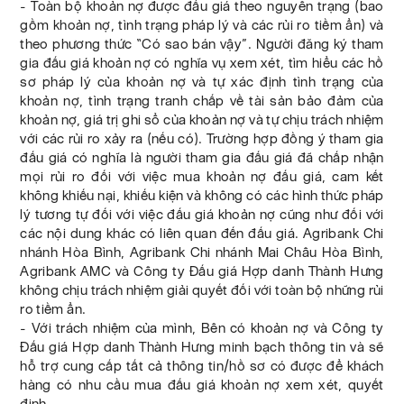
- Toàn bộ khoản nợ được đấu giá theo nguyên trạng (bao
gồm khoản nợ, tình trạng pháp lý và các rủi ro tiềm ẩn) và
theo phương thức “Có sao bán vậy”. Người đăng ký tham
gia đấu giá khoản nợ có nghĩa vụ xem xét, tìm hiểu các hồ
sơ pháp lý của khoản nợ và tự xác định tình trạng của
khoản nợ, tình trạng tranh chấp về tài sản bảo đảm của
khoản nợ, giá trị ghi sổ của khoản nợ và tự chịu trách nhiệm
với các rủi ro xảy ra (nếu có). Trường hợp đồng ý tham gia
đấu giá có nghĩa là người tham gia đấu giá đã chấp nhận
mọi rủi ro đối với việc mua khoản nợ đấu giá, cam kết
không khiếu nại, khiếu kiện và không có các hình thức pháp
lý tương tự đối với việc đấu giá khoản nợ cũng như đối với
các nội dung khác có liên quan đến đấu giá. Agribank Chi
nhánh Hòa Bình, Agribank Chi nhánh Mai Châu Hòa Bình,
Agribank AMC và Công ty Đấu giá Hợp danh Thành Hưng
không chịu trách nhiệm giải quyết đối với toàn bộ những rủi
ro tiềm ẩn.
- Với trách nhiệm của mình, Bên có khoản nợ và Công ty
Đấu giá Hợp danh Thành Hưng minh bạch thông tin và sẽ
hỗ trợ cung cấp tất cả thông tin/hồ sơ có được để khách
hàng có nhu cầu mua đấu giá khoản nợ xem xét, quyết
định.