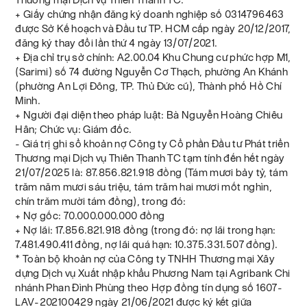
+ Giấy chứng nhận đăng ký doanh nghiệp số 0314796463
được Sở Kế hoạch và Đầu tư TP. HCM cấp ngày 20/12/2017,
đăng ký thay đổi lần thứ 4 ngày 13/07/2021.
+ Địa chỉ trụ sở chính: A2.00.04 Khu Chung cư phức hợp M1,
(Sarimi) số 74 đường Nguyễn Cơ Thạch, phường An Khánh
(phường An Lợi Đông, TP. Thủ Đức cũ), Thành phố Hồ Chí
Minh.
+ Người đại diện theo pháp luật: Bà Nguyễn Hoàng Chiêu
Hân; Chức vụ: Giám đốc.
- Giá trị ghi sổ khoản nợ Công ty Cổ phần Đầu tư Phát triển
Thương mại Dịch vụ Thiên Thanh TC tạm tính đến hết ngày
21/07/2025 là: 87.856.821.918 đồng (Tám mươi bảy tỷ, tám
trăm năm mươi sáu triệu, tám trăm hai mươi mốt nghìn,
chín trăm mười tám đồng), trong đó:
+ Nợ gốc: 70.000.000.000 đồng
+ Nợ lãi: 17.856.821.918 đồng (trong đó: nợ lãi trong hạn:
7.481.490.411 đồng, nợ lãi quá hạn: 10.375.331.507 đồng).
* Toàn bộ khoản nợ của Công ty TNHH Thương mại Xây
dựng Dịch vụ Xuất nhập khẩu Phương Nam tại Agribank Chi
nhánh Phan Đình Phùng theo Hợp đồng tín dụng số 1607-
LAV-202100429 ngày 21/06/2021 được ký kết giữa