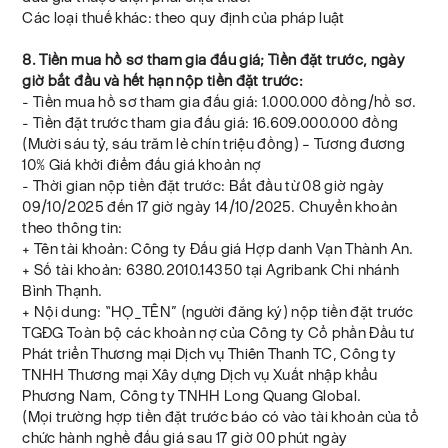
Các loại thuế khác: theo quy định của pháp luật
8. Tiền mua hồ sơ tham gia đấu giá; Tiền đặt trước, ngày
giờ bắt đầu và hết hạn nộp tiền đặt trước:
- Tiền mua hồ sơ tham gia đấu giá: 1.000.000 đồng/hồ sơ.
- Tiền đặt trước tham gia đấu giá: 16.609.000.000 đồng
(Mười sáu tỷ, sáu trăm lẻ chín triệu đồng) – Tương đương
10% Giá khởi điểm đấu giá khoản nợ
- Thời gian nộp tiền đặt trước: Bắt đầu từ 08 giờ ngày
09/10/2025 đến 17 giờ ngày 14/10/2025. Chuyển khoản
theo thông tin:
+ Tên tài khoản: Công ty Đấu giá Hợp danh Vạn Thành An.
+ Số tài khoản: 6380.2010.14350 tại Agribank Chi nhánh
Bình Thạnh.
+ Nội dung: “HỌ_TÊN” (người đăng ký) nộp tiền đặt trước
TGĐG Toàn bộ các khoản nợ của Công ty Cổ phần Đầu tư
Phát triển Thương mại Dịch vụ Thiên Thanh TC, Công ty
TNHH Thương mại Xây dựng Dịch vụ Xuất nhập khẩu
Phương Nam, Công ty TNHH Long Quang Global.
(Mọi trường hợp tiền đặt trước báo có vào tài khoản của tổ
chức hành nghề đấu giá sau 17 giờ 00 phút ngày