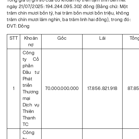
ngày 21/07/2025: 194.244.095.302 đồng (Bằng chữ: Một
trăm chín mươi bốn tỷ, hai trăm bốn mươi bốn triệu, không
trăm chín mươi lăm nghìn, ba trăm linh hai đồng), trong đó:
ĐVT: Đồng
STT
Khoản
Gốc
Lãi
Tổng
nợ
Công
ty Cổ
phần
Đầu tư
Phát
triển
1
70.000.000.000
17.856.821.918
87.85
Thương
mại
Dịch vụ
Thiên
Thanh
TC
Công
ty