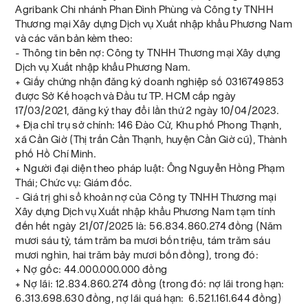
Agribank Chi nhánh Phan Đình Phùng và Công ty TNHH
Thương mại Xây dựng Dịch vụ Xuất nhập khẩu Phương Nam
và các văn bản kèm theo:
- Thông tin bên nợ: Công ty TNHH Thương mại Xây dựng
Dịch vụ Xuất nhập khẩu Phương Nam.
+ Giấy chứng nhận đăng ký doanh nghiệp số 0316749853
được Sở Kế hoạch và Đầu tư TP. HCM cấp ngày
17/03/2021, đăng ký thay đổi lần thứ 2 ngày 10/04/2023.
+ Địa chỉ trụ sở chính: 146 Đào Cử, Khu phố Phong Thạnh,
xã Cần Giờ (Thị trấn Cần Thạnh, huyện Cần Giờ cũ), Thành
phố Hồ Chí Minh.
+ Người đại diện theo pháp luật: Ông Nguyễn Hồng Phạm
Thái; Chức vụ: Giám đốc.
- Giá trị ghi sổ khoản nợ của Công ty TNHH Thương mại
Xây dựng Dịch vụ Xuất nhập khẩu Phương Nam tạm tính
đến hết ngày 21/07/2025 là: 56.834.860.274 đồng (Năm
mươi sáu tỷ, tám trăm ba mươi bốn triệu, tám trăm sáu
mươi nghìn, hai trăm bảy mươi bốn đồng), trong đó:
+ Nợ gốc: 44.000.000.000 đồng
+ Nợ lãi: 12.834.860.274 đồng (trong đó: nợ lãi trong hạn:
6.313.698.630 đồng, nợ lãi quá hạn: 6.521.161.644 đồng)