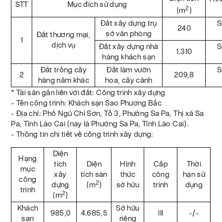
STT
Mục đích sử dụng
2
(m
)
Đất xây dựng trụ
S
240
sở văn phòng
Đất thương mại,
1
dịch vụ
Đất xây dựng nhà
S
1.310
hàng khách sạn
Đất trồng cây
Đất làm vườn
S
2
209,8
hàng năm khác
hoa, cây cảnh
* Tài sản gắn liền với đất: Công trình xây dựng
- Tên công trình: Khách sạn Sao Phương Bắc
- Địa chỉ: Phố Ngũ Chỉ Sơn, Tổ 3, Phường Sa Pa, Thị xã Sa
Pa, Tỉnh Lào Cai (nay là Phường Sa Pa, Tỉnh Lào Cai).
- Thông tin chi tiết về công trình xây dựng:
Diện
Hạng
tích
Diện
Hình
Cấp
Thời
mục
xây
tích sàn
thức
công
hạn sử
công
2
dựng
(m
)
sở hữu
trình
dụng
trình
2
(m
)
Khách
Sở hữu
985,0
4.685,5
III
-/-
sạn
riêng