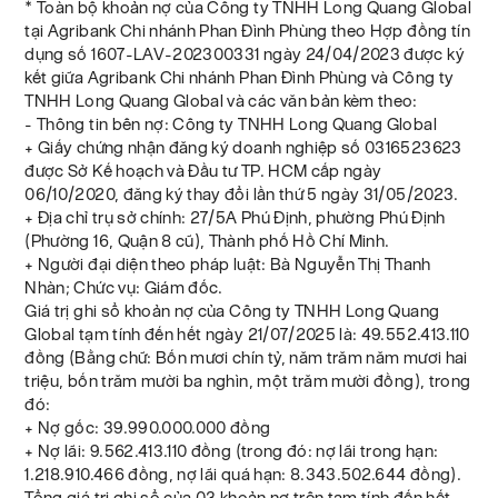
* Toàn bộ khoản nợ của Công ty TNHH Long Quang Global
tại Agribank Chi nhánh Phan Đình Phùng theo Hợp đồng tín
dụng số 1607-LAV-202300331 ngày 24/04/2023 được ký
kết giữa Agribank Chi nhánh Phan Đình Phùng và Công ty
TNHH Long Quang Global và các văn bản kèm theo:
- Thông tin bên nợ: Công ty TNHH Long Quang Global
+ Giấy chứng nhận đăng ký doanh nghiệp số 0316523623
được Sở Kế hoạch và Đầu tư TP. HCM cấp ngày
06/10/2020, đăng ký thay đổi lần thứ 5 ngày 31/05/2023.
+ Địa chỉ trụ sở chính: 27/5A Phú Định, phường Phú Định
(Phường 16, Quận 8 cũ), Thành phố Hồ Chí Minh.
+ Người đại diện theo pháp luật: Bà Nguyễn Thị Thanh
Nhàn; Chức vụ: Giám đốc.
Giá trị ghi sổ khoản nợ của Công ty TNHH Long Quang
Global tạm tính đến hết ngày 21/07/2025 là: 49.552.413.110
đồng (Bằng chữ: Bốn mươi chín tỷ, năm trăm năm mươi hai
triệu, bốn trăm mười ba nghìn, một trăm mười đồng), trong
đó:
+ Nợ gốc: 39.990.000.000 đồng
+ Nợ lãi: 9.562.413.110 đồng (trong đó: nợ lãi trong hạn:
1.218.910.466 đồng, nợ lãi quá hạn: 8.343.502.644 đồng).
Tổng giá trị ghi sổ của 03 khoản nợ trên tạm tính đến hết