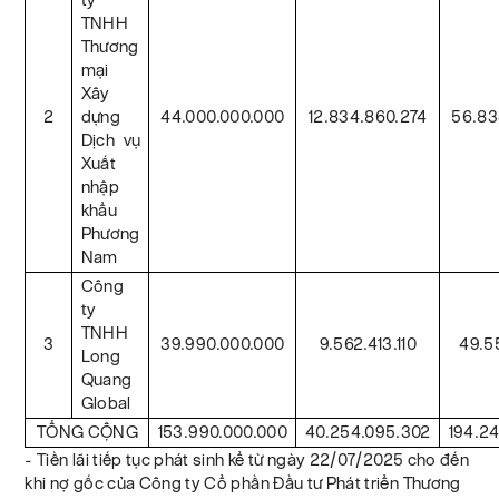
TNHH
Thương
mại
Xây
2
dựng
44.000.000.000
12.834.860.274
56.83
Dịch vụ
Xuất
nhập
khẩu
Phương
Nam
Công
ty
TNHH
3
39.990.000.000
9.562.413.110
49.55
Long
Quang
Global
TỔNG CỘNG
153.990.000.000
40.254.095.302
194.2
- Tiền lãi tiếp tục phát sinh kể từ ngày 22/07/2025 cho đến
khi nợ gốc của Công ty Cổ phần Đầu tư Phát triển Thương