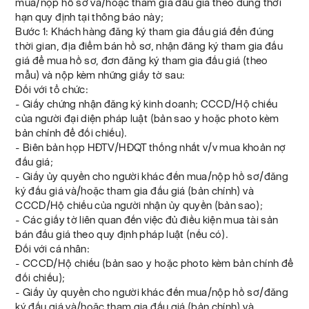
mua/nộp hồ sơ và/hoặc tham gia đấu giá theo đúng thời
hạn quy định tại thông báo này;
Bước 1: Khách hàng đăng ký tham gia đấu giá đến đúng
thời gian, địa điểm bán hồ sơ, nhận đăng ký tham gia đấu
giá để mua hồ sơ, đơn đăng ký tham gia đấu giá (theo
mẫu) và nộp kèm những giấy tờ sau:
Đối với tổ chức:
- Giấy chứng nhận đăng ký kinh doanh; CCCD/Hộ chiếu
của người đại diện pháp luật (bản sao y hoặc photo kèm
bản chính để đối chiếu).
- Biên bản họp HĐTV/HĐQT thống nhất v/v mua khoản nợ
đấu giá;
- Giấy ủy quyền cho người khác đến mua/nộp hồ sơ/đăng
ký đấu giá và/hoặc tham gia đấu giá (bản chính) và
CCCD/Hộ chiếu của người nhận ủy quyền (bản sao);
- Các giấy tờ liên quan đến việc đủ điều kiện mua tài sản
bán đấu giá theo quy định pháp luật (nếu có).
Đối với cá nhân:
- CCCD/Hộ chiếu (bản sao y hoặc photo kèm bản chính để
đối chiếu);
- Giấy ủy quyền cho người khác đến mua/nộp hồ sơ/đăng
ký đấu giá và/hoặc tham gia đấu giá (bản chính) và