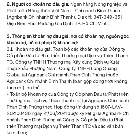
2. Người có khoản nợ đấu giá:
Ngân hàng Nông nghiệp và
Phát triển Nông thôn Việt Nam - Chi nhánh Bình Thạnh
(Agribank Chi nhánh Bình Thạnh). Địa chỉ: 347-349-351
Điện Biên Phủ, Phường Gia Định, TP. Hồ Chí Minh.
3. Thông tin khoản nợ đấu giá, nơi có khoản nợ, nguồn gốc
khoản nợ, hồ sơ pháp lý khoản nợ:
3.1. Khoản nợ đấu giá: Toàn bộ các khoản nợ của Công ty
Cổ phần Đầu tư Phát triển Thương mại Dịch vụ Thiên Thanh
TC, Công ty TNHH Thương mại Xây dựng Dịch vụ Xuất
nhập khẩu Phương Nam, Công ty TNHH Long Quang
Global tại Agribank Chi nhánh Phan Đình Phùng thuộc
Agribank Chi nhánh Bình Thạnh (bán gộp đồng thời không
tách rời), cụ thể:
- Toàn bộ khoản nợ của Công ty Cổ phần Đầu tư Phát triển
Thương mại Dịch vụ Thiên Thanh TC tại Agribank Chi nhánh
Phan Đình Phùng theo Hợp đồng tín dụng số 1607-LAV-
202100430 ngày 21/06/2021 được ký kết giữa Agribank Chi
nhánh Phan Đình Phùng và Công ty Cổ phần Đầu tư Phát
triển Thương mại Dịch vụ Thiên Thanh TC và các văn bản
kèm theo;