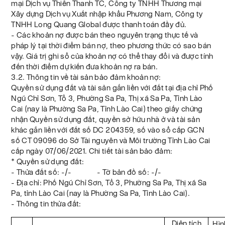
mại Dịch vụ Thiên Thanh TC, Công ty TNHH Thương mại
Xây dựng Dịch vụ Xuất nhập khẩu Phương Nam, Công ty
TNHH Long Quang Global được thanh toán đầy đủ.
- Các khoản nợ được bán theo nguyên trạng thực tế và
pháp lý tại thời điểm bán nợ, theo phương thức có sao bán
vậy. Giá trị ghi sổ của khoản nợ có thể thay đổi và được tính
đến thời điểm dự kiến đưa khoản nợ ra bán.
3.2. Thông tin về tài sản bảo đảm khoản nợ:
Quyền sử dụng đất và tài sản gắn liền với đất tại địa chỉ Phố
Ngũ Chỉ Sơn, Tổ 3, Phường Sa Pa, Thị xã Sa Pa, Tỉnh Lào
Cai (nay là Phường Sa Pa, Tỉnh Lào Cai) theo giấy chứng
nhận Quyền sử dụng đất, quyền sở hữu nhà ở và tài sản
khác gắn liền với đất số DC 204359, số vào sổ cấp GCN
số CT 09096 do Sở Tài nguyên và Môi trường Tỉnh Lào Cai
cấp ngày 07/06/2021. Chi tiết tài sản bảo đảm:
* Quyền sử dụng đất:
- Thửa đất số: -/- - Tờ bản đồ số: -/-
- Địa chỉ: Phố Ngũ Chỉ Sơn, Tổ 3, Phường Sa Pa, Thị xã Sa
Pa, tỉnh Lào Cai (nay là Phường Sa Pa, Tỉnh Lào Cai).
- Thông tin thửa đất:
Diện tích
Hìn