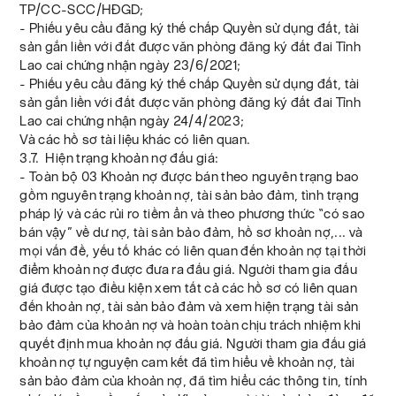
TP/CC-SCC/HĐGD;
- Phiếu yêu cầu đăng ký thế chấp Quyền sử dụng đất, tài
sản gắn liền với đất được văn phòng đăng ký đất đai Tỉnh
Lao cai chứng nhận ngày 23/6/2021;
- Phiếu yêu cầu đăng ký thế chấp Quyền sử dụng đất, tài
sản gắn liền với đất được văn phòng đăng ký đất đai Tỉnh
Lao cai chứng nhận ngày 24/4/2023;
Và các hồ sơ tài liệu khác có liên quan.
3.7. Hiện trạng khoản nợ đấu giá:
- Toàn bộ 03 Khoản nợ được bán theo nguyên trạng bao
gồm nguyên trạng khoản nợ, tài sản bảo đảm, tình trạng
pháp lý và các rủi ro tiềm ẩn và theo phương thức “có sao
bán vậy” về dư nợ, tài sản bảo đảm, hồ sơ khoản nợ,... và
mọi vấn đề, yếu tố khác có liên quan đến khoản nợ tại thời
điểm khoản nợ được đưa ra đấu giá. Người tham gia đấu
giá được tạo điều kiện xem tất cả các hồ sơ có liên quan
đến khoản nợ, tài sản bảo đảm và xem hiện trạng tài sản
bảo đảm của khoản nợ và hoàn toàn chịu trách nhiệm khi
quyết định mua khoản nợ đấu giá. Người tham gia đấu giá
khoản nợ tự nguyện cam kết đã tìm hiểu về khoản nợ, tài
sản bảo đảm của khoản nợ, đã tìm hiểu các thông tin, tính