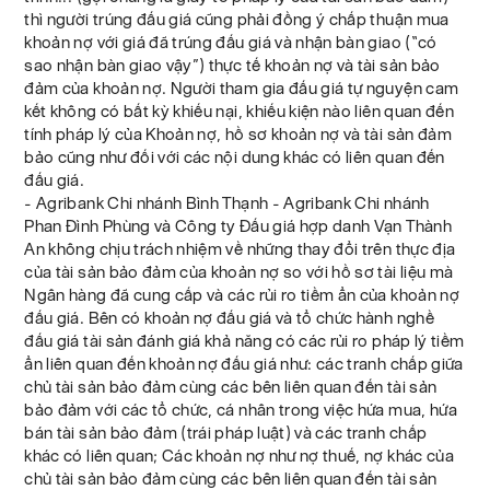
thì người trúng đấu giá cũng phải đồng ý chấp thuận mua
khoản nợ với giá đã trúng đấu giá và nhận bàn giao (“có
sao nhận bàn giao vậy”) thực tế khoản nợ và tài sản bảo
đảm của khoản nợ. Người tham gia đấu giá tự nguyện cam
kết không có bất kỳ khiếu nại, khiếu kiện nào liên quan đến
tính pháp lý của Khoản nợ, hồ sơ khoản nợ và tài sản đảm
bảo cũng như đối với các nội dung khác có liên quan đến
đấu giá.
- Agribank Chi nhánh Bình Thạnh - Agribank Chi nhánh
Phan Đình Phùng và Công ty Đấu giá hợp danh Vạn Thành
An không chịu trách nhiệm về những thay đổi trên thực địa
của tài sản bảo đảm của khoản nợ so với hồ sơ tài liệu mà
Ngân hàng đã cung cấp và các rủi ro tiềm ẩn của khoản nợ
đấu giá. Bên có khoản nợ đấu giá và tổ chức hành nghề
đấu giá tài sản đánh giá khả năng có các rủi ro pháp lý tiềm
ẩn liên quan đến khoản nợ đấu giá như: các tranh chấp giữa
chủ tài sản bảo đảm cùng các bên liên quan đến tài sản
bảo đảm với các tổ chức, cá nhân trong việc hứa mua, hứa
bán tài sản bảo đảm (trái pháp luật) và các tranh chấp
khác có liên quan; Các khoản nợ như nợ thuế, nợ khác của
chủ tài sản bảo đảm cùng các bên liên quan đến tài sản