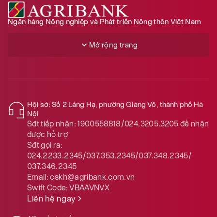
Ngân hàng Nông nghiệp và Phát triển Nông thôn Việt Nam
Mở rộng trang
Hội sở: Số 2 Láng Hạ, phường Giảng Võ, thành phố Hà
Nội
Sđt tiếp nhận:
1900558818/024.3205.3205
để nhận
được hỗ trợ
Sđt gọi ra:
024.2233.2345/037.353.2345/037.348.2345/
037.346.2345
Email:
cskh@agribank.com.vn
Swift Code:
VBAAVNVX
Liên hệ ngay