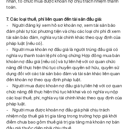
nhân, tổ chức mua được khoản nợ chịu trách nhiệm thanh
toán.
7. Các loại thuế, phí liên quan đến tài sản đấu giá:
- Người đăng ký xem hồ sơ khoản nợ, xem tài sản bảo
đảm phải tự túc phương tiện và chịu các loại chi phí đi xem
tài sản bảo đảm, nghĩa vụ tài chính khác theo quy định của
pháp luật (nếu có).
- Người mua khoản nợ đấu giá là người trúng đấu giá có
nghĩa vụ thanh toán lệ phí công chứng Hợp đồng mua bán
khoản nợ đấu giá (nếu có) và tự liên hệ với cơ quan chức
năng để thực hiện thủ tục chuyển quyền sở hữu, quyền sử
dụng đối với các tài sản bảo đảm và tài sản khác liên quan
đến khoản nợ theo quy định pháp luật.
- Người mua được khoản nợ đấu giá tự liên hệ với cơ quan
chức năng để thực hiện thủ tục kê khai và có nghĩa vụ nộp
các loại thuế, phí, nghĩa vụ tài chính khác theo quy định của
pháp luật.
- Người mua được khoản nợ đấu giá phải chịu trách
nhiệm nộp thuế giá trị gia tăng trong trường hợp giá khởi
điểm chưa bao gồm thuế giá trị gia tăng mà khoản nợ bán
đấu giá thuộc diện phải chịu thuế.