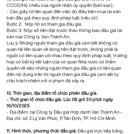
CCCD/Hộ chiếu của người nhận ủy quyền (bản sao);
- Các giấy tờ liên quan đến việc đủ điều kiện mua tài sản
bán đấu giá theo quy định pháp luật (nếu có).
Bước 2: Nộp hồ sơ tham gia đấu giá.
Bước 3: Nộp số tiền đặt trước theo thông báo đấu giá tài
sản của Công ty Vạn Thành An.
Lưu ý: Những người tham gia đấu giá cam kết không có
quan hệ liên quan về dòng tiền đặt trước, không phải là
người có liên quan với nhau theo quy định pháp luật, trường
hợp có bất kỳ kết luận của cơ quan Nhà nước có thẩm
quyền về việc những người tham gia đấu giá có liên quan
đến nội dung trên thì người tham gia đấu giá cam kết tự
chịu trách nhiệm với vi phạm đã xảy ra.
10. Thời gian, địa điểm tổ chức phiên đấu giá:
- Thời gian tổ chức đấu giá: Lúc 08 giờ 30 phút ngày
16/10/2025
- Địa điểm: tại Công ty Đấu giá Hợp danh Vạn Thành An –
Địa chỉ: số 3 Lý Văn Phức, P.Tân Định, TP. Hồ Chí Minh.
11. Hình thức, phương thức đấu giá:
Đấu giá trực tiếp bằng