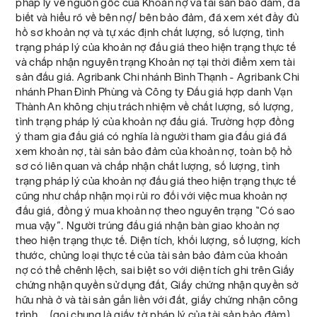
pháp lý về nguồn gốc của Khoản nợ và tài sản bảo đảm, đã
biết và hiểu rõ về bên nợ/ bên bảo đảm, đã xem xét đầy đủ
hồ sơ khoản nợ và tự xác định chất lượng, số lượng, tình
trạng pháp lý của khoản nợ đấu giá theo hiện trạng thực tế
và chấp nhận nguyên trạng Khoản nợ tại thời điểm xem tài
sản đấu giá. Agribank Chi nhánh Bình Thạnh - Agribank Chi
nhánh Phan Đình Phùng và Công ty Đấu giá hợp danh Vạn
Thành An không chịu trách nhiệm về chất lượng, số lượng,
tình trạng pháp lý của khoản nợ đấu giá. Trường hợp đồng
ý tham gia đấu giá có nghĩa là người tham gia đấu giá đã
xem khoản nợ, tài sản bảo đảm của khoản nợ, toàn bộ hồ
sơ có liên quan và chấp nhận chất lượng, số lượng, tình
trạng pháp lý của khoản nợ đấu giá theo hiện trạng thực tế
cũng như chấp nhận mọi rủi ro đối với việc mua khoản nợ
đấu giá, đồng ý mua khoản nợ theo nguyên trạng “Có sao
mua vậy”. Người trúng đấu giá nhận bàn giao khoản nợ
theo hiện trạng thực tế. Diện tích, khối lượng, số lượng, kích
thước, chủng loại thực tế của tài sản bảo đảm của khoản
nợ có thể chênh lệch, sai biệt so với diện tích ghi trên Giấy
chứng nhận quyền sử dụng đất, Giấy chứng nhận quyền sở
hữu nhà ở và tài sản gắn liền với đất, giấy chứng nhận công
trình... (gọi chung là giấy tờ pháp lý của tài sản bảo đảm)