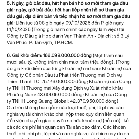
5. Ngày, giờ bắt đầu, hết hạn bán hồ sơ mời tham gia đấu
giá; ngày, giờ bắt đầu, hết hạn tiếp nhận hồ sơ tham gia
đấu giá; địa điểm bán và tiếp nhận hồ sơ mời tham gia đấu
giá:
Liên tục từ 08 giờ ngày 09/10/2025 đến 17 giờ ngày
14/10/2025 (Trong giờ hành chính các ngày làm việc) tại
Công ty Đấu giá Hợp danh Vạn Thành An - Địa chỉ: số 3 Lý
Văn Phức, P. Tân Định, TP.HCM.
6. Giá khởi điểm: 166.098.000.000 đồng
(Một trăm sáu
mươi sáu tỷ, không trăm chín mươi tám triệu đồng). (Trong
đó giá khởi điểm của từng khoản nợ như sau: Khoản nợ của
Công ty Cổ phần Đầu tư Phát triển Thương mại Dịch vụ
Thiên Thanh TC: 75.126.000.000 đồng; Khoản nợ của Công
ty TNHH Thương mại Xây dựng Dịch vụ Xuất nhập khẩu
Phương Nam: 48.601.050.000 đồng; Khoản nợ của Công
ty TNHH Long Quang Global: 42.370.950.000 đồng)
Giá trên không bao gồm các loại thuế, phí, lệ phí và các
nghĩa vụ tài chính khác phải nộp theo quy định liên quan
đến việc chuyển giao quyền sở hữu khoản nợ (nếu có), kể
cả các chi phí liên quan đến Tài sản bảo đảm. Các khoản
thuế, phí, chi phí, lệ phí và các nghĩa vụ tài chính này do cá