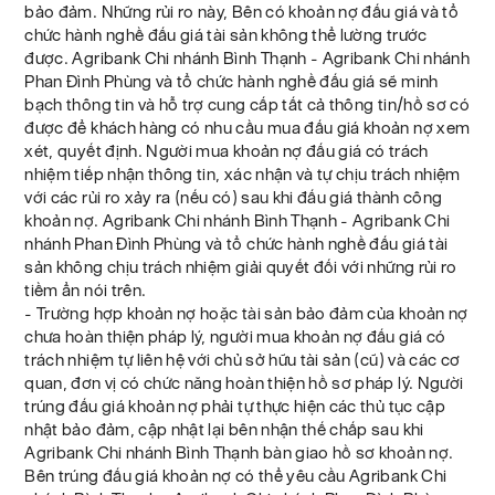
bảo đảm. Những rủi ro này, Bên có khoản nợ đấu giá và tổ
chức hành nghề đấu giá tài sản không thể lường trước
được. Agribank Chi nhánh Bình Thạnh - Agribank Chi nhánh
Phan Đình Phùng và tổ chức hành nghề đấu giá sẽ minh
bạch thông tin và hỗ trợ cung cấp tất cả thông tin/hồ sơ có
được để khách hàng có nhu cầu mua đấu giá khoản nợ xem
xét, quyết định. Người mua khoản nợ đấu giá có trách
nhiệm tiếp nhận thông tin, xác nhận và tự chịu trách nhiệm
với các rủi ro xảy ra (nếu có) sau khi đấu giá thành công
khoản nợ. Agribank Chi nhánh Bình Thạnh - Agribank Chi
nhánh Phan Đình Phùng và tổ chức hành nghề đấu giá tài
sản không chịu trách nhiệm giải quyết đối với những rủi ro
tiềm ẩn nói trên.
- Trường hợp khoản nợ hoặc tài sản bảo đảm của khoản nợ
chưa hoàn thiện pháp lý, người mua khoản nợ đấu giá có
trách nhiệm tự liên hệ với chủ sở hữu tài sản (cũ) và các cơ
quan, đơn vị có chức năng hoàn thiện hồ sơ pháp lý. Người
trúng đấu giá khoản nợ phải tự thực hiện các thủ tục cập
nhật bảo đảm, cập nhật lại bên nhận thế chấp sau khi
Agribank Chi nhánh Bình Thạnh bàn giao hồ sơ khoản nợ.
Bên trúng đấu giá khoản nợ có thể yêu cầu Agribank Chi