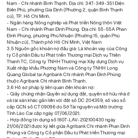
Nam - Chi nhánh Bình Thạnh. Địa chỉ: 347-349-351 Điện
Biên Phủ, phường Gia Định (Phường 2, quận Bình Thạnh
cũ), TP. Hồ Chí Minh.
- Ngân hàng Nông nghiệp và Phát triển Nông thôn Việt
Nam – Chi nhánh Phan Đình Phùng. Địa chỉ: 55-55A Phan
Đình Phùng, phường Phú Nhuận (Phường 15, quận Phú
Nhuận cũ), Thành phố Hồ Chí Minh, Việt Nam
3.5 Nguồn gốc khoản nợ đấu giá: Là khoản vay của Công
ty Cổ phần Đầu tư Phát triển Thương mại Dịch vụ Thiên
Thanh TC, Công ty TNHH Thương mại Xây dựng Dịch vụ
Xuất nhập khẩu Phương Nam và Công ty TNHH Long
Quang Global tại Agribank Chi nhánh Phan Đình Phùng
thuộc Agribank Chi nhánh Bình Thạnh.
3.6 Hồ sơ pháp lý liên quan đến khoản nợ:
- Giấy chứng nhận Quyền sử dụng đất, quyền sở hữu nhà ở
và tài sản khác gắn liền với đất số DC 204359, số vào sổ
cấp GCN số CT 09096 do Sở Tài nguyên và Môi trường
Tỉnh Lào Cai cấp ngày 07/06/2021;
- Hợp đồng tín dụng số 1607-LAV-202100430 ngày
21/06/2021 được ký kết giữa Agribank Chi nhánh Phan Đình
Phùng và Công ty Cổ phần Đầu tư Phát triển Thương mại