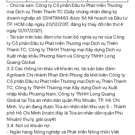
- Chủ tài sản: Công ty Cổ phần Đầu tư Phát triển Thương
mại Dịch vụ Thiên Thanh TC (Giấy chứng nhận đăng ký
doanh nghiệp số 0314796463 được Sở Kế hoạch và Đầu tư
TP. HCM cấp ngày 20/12/2017, đăng ký thay đổi lần thứ 4
ngày 13/07/2021).
- Tài sản trên bảo đảm cho toàn bộ nghĩa vụ nợ của Công
ty Cổ phần Đầu tư Phát triển Thương mại Dịch vụ Thiên
Thanh TC, Công ty TNHH Thương mại Xây dựng Dịch vụ
Xuất nhập khẩu Phương Nam và Công ty TNHH Long
Quang Global.
3.3 Các thông tin khác về khoản nợ, tài sản bảo đảm:
Agribank Chi nhánh Phan Đình Phùng đã khởi kiện Công ty
Cổ phần Đầu tư Phát triển Thương mại Dịch vụ Thiên Thanh
TC, Công ty TNHH Thương mại Xây dựng Dịch vụ Xuất
nhập khẩu Phương Nam, Công ty TNHH Long Quang
Global tại Tòa án nhân dân quận Phú Nhuận, TP. Hồ Chí
Minh. Vụ án đang được Tòa án nhân dân Khu vực 5 - Thành
phố Hồ Chí Minh (trước đây là Tòa án nhân dân quận Phú
Nhuận) thụ lý, giải quyết
3.4. Nơi có khoản nợ:
- Ngân hàng Nông nghiệp và Phát triển Nông thôn Việt