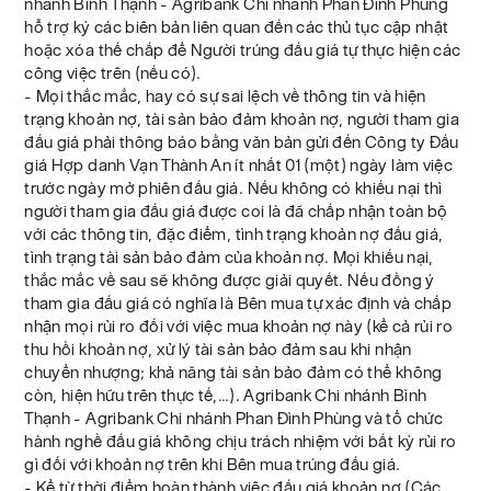
nhánh Bình Thạnh - Agribank Chi nhánh Phan Đình Phùng
hỗ trợ ký các biên bản liên quan đến các thủ tục cập nhật
hoặc xóa thế chấp để Người trúng đấu giá tự thực hiện các
công việc trên (nếu có).
- Mọi thắc mắc, hay có sự sai lệch về thông tin và hiện
trạng khoản nợ, tài sản bảo đảm khoản nợ, người tham gia
đấu giá phải thông báo bằng văn bản gửi đến Công ty Đấu
giá Hợp danh Vạn Thành An ít nhất 01 (một) ngày làm việc
trước ngày mở phiên đấu giá. Nếu không có khiếu nại thì
người tham gia đấu giá được coi là đã chấp nhận toàn bộ
với các thông tin, đặc điểm, tình trạng khoản nợ đấu giá,
tình trạng tài sản bảo đảm của khoản nợ. Mọi khiếu nại,
thắc mắc về sau sẽ không được giải quyết. Nếu đồng ý
tham gia đấu giá có nghĩa là Bên mua tự xác định và chấp
nhận mọi rủi ro đối với việc mua khoản nợ này (kể cả rủi ro
thu hồi khoản nợ, xử lý tài sản bảo đảm sau khi nhận
chuyển nhượng; khả năng tài sản bảo đảm có thể không
còn, hiện hữu trên thực tế,…). Agribank Chi nhánh Bình
Thạnh - Agribank Chi nhánh Phan Đình Phùng và tổ chức
hành nghề đấu giá không chịu trách nhiệm với bất kỳ rủi ro
gì đối với khoản nợ trên khi Bên mua trúng đấu giá.
- Kể từ thời điểm hoàn thành việc đấu giá khoản nợ (Các