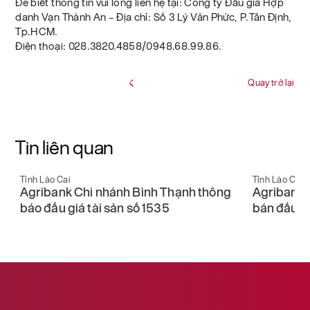
Để biết thông tin vui lòng liên hệ tại: Công ty Đấu giá Hợp
danh Vạn Thành An – Địa chỉ: Số 3 Lý Văn Phức, P.Tân Định,
Tp.HCM.
Điện thoại: 028.3820.4858/0948.68.99.86.
Quay trở lại
Tin liên quan
Tỉnh Lào Cai
Tỉnh Lào Cai
Agribank Chi nhánh Lào Cai thông báo
Agribank 
bán đấu giá tài sản số 598
đấu giá tà