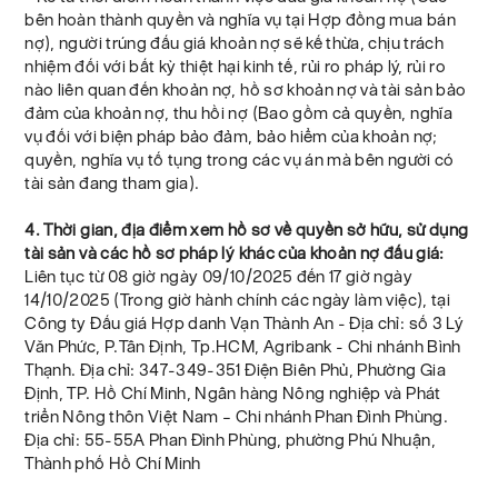
bên hoàn thành quyền và nghĩa vụ tại Hợp đồng mua bán
nợ), người trúng đấu giá khoản nợ sẽ kế thừa, chịu trách
nhiệm đối với bất kỳ thiệt hại kinh tế, rủi ro pháp lý, rủi ro
nào liên quan đến khoản nợ, hồ sơ khoản nợ và tài sản bảo
đảm của khoản nợ, thu hồi nợ (Bao gồm cả quyền, nghĩa
vụ đối với biện pháp bảo đảm, bảo hiểm của khoản nợ;
quyền, nghĩa vụ tố tụng trong các vụ án mà bên người có
tài sản đang tham gia).
4. Thời gian, địa điểm xem hồ sơ về quyền sở hữu, sử dụng
tài sản và các hồ sơ pháp lý khác của khoản nợ đấu giá:
Liên tục từ 08 giờ ngày 09/10/2025 đến 17 giờ ngày
14/10/2025 (Trong giờ hành chính các ngày làm việc), tại
Công ty Đấu giá Hợp danh Vạn Thành An - Địa chỉ: số 3 Lý
Văn Phức, P.Tân Định, Tp.HCM, Agribank - Chi nhánh Bình
Thạnh. Địa chỉ: 347-349-351 Điện Biên Phủ, Phường Gia
Định, TP. Hồ Chí Minh, Ngân hàng Nông nghiệp và Phát
triển Nông thôn Việt Nam – Chi nhánh Phan Đình Phùng.
Địa chỉ: 55-55A Phan Đình Phùng, phường Phú Nhuận,
Thành phố Hồ Chí Minh