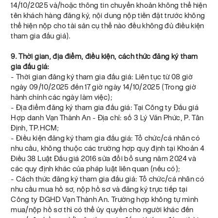
14/10/2025 và/hoặc thông tin chuyển khoản không thể hiện
tên khách hàng đăng ký, nội dung nộp tiền đặt trước không
thể hiện nộp cho tài sản cụ thể nào đều không đủ điều kiện
tham gia đấu giá).
9. Thời gian, địa điểm, điều kiện, cách thức đăng ký tham
gia đấu giá:
- Thời gian đăng ký tham gia đấu giá: Liên tục từ 08 giờ
ngày 09/10/2025 đến 17 giờ ngày 14/10/2025 (Trong giờ
hành chính các ngày làm việc);
- Địa điểm đăng ký tham gia đấu giá: Tại Công ty Đấu giá
Hợp danh Vạn Thành An - Địa chỉ: số 3 Lý Văn Phức, P. Tân
Định, TP.HCM;
- Điều kiện đăng ký tham gia đấu giá: Tổ chức/cá nhân có
nhu cầu, không thuộc các trường hợp quy định tại Khoản 4
Điều 38 Luật Đấu giá 2016 sửa đổi bổ sung năm 2024 và
các quy định khác của pháp luật liên quan (nếu có);
- Cách thức đăng ký tham gia đấu giá: Tổ chức/cá nhân có
nhu cầu mua hồ sơ, nộp hồ sơ và đăng ký trực tiếp tại
Công ty ĐGHD Vạn Thành An. Trường hợp không tự mình
mua/nộp hồ sơ thì có thể ủy quyền cho người khác đến