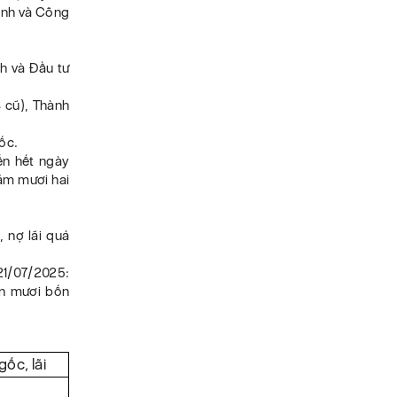
ạnh và Công
h và Đầu tư
8 cũ), Thành
ốc.
ến hết ngày
năm mươi hai
, nợ lãi quá
1/07/2025:
ốn mươi bốn
ốc, lãi