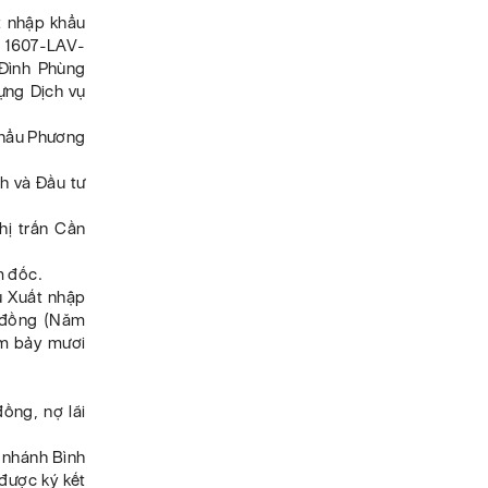
t nhập khẩu
ố 1607-LAV-
Đình Phùng
ựng Dịch vụ
khẩu Phương
h và Đầu tư
hị trấn Cần
m đốc.
ụ Xuất nhập
 đồng (Năm
ăm bảy mươi
đồng, nợ lãi
 nhánh Bình
được ký kết