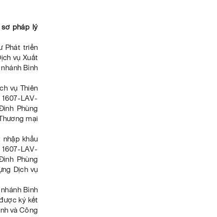
 sơ pháp lý
 Phát triển
ịch vụ Xuất
 nhánh Bình
ch vụ Thiên
ố 1607-LAV-
Đình Phùng
 Thương mại
t nhập khẩu
ố 1607-LAV-
Đình Phùng
ựng Dịch vụ
 nhánh Bình
được ký kết
ạnh và Công