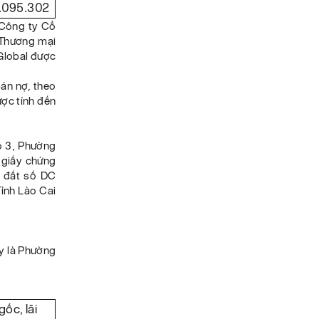
.095.302
a Công ty Cổ
 Thương mại
Global được
bán nợ, theo
ược tính đến
Tổ 3, Phường
o giấy chứng
i đất số DC
ỉnh Lào Cai
ay là Phường
ốc, lãi