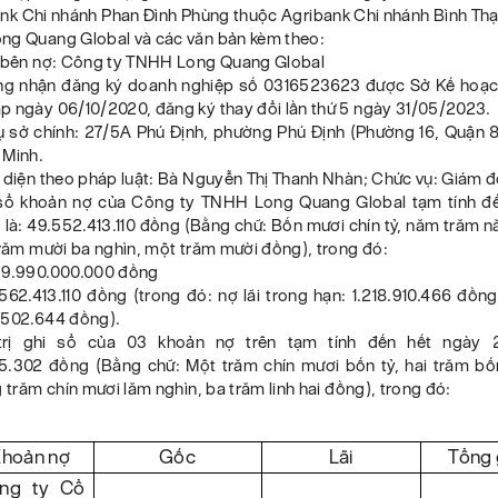
ank Chi nhánh Phan Đình Phùng thuộc Agribank Chi nhánh Bình Th
ng Quang Global và các văn bản kèm theo:
n bên nợ: Công ty TNHH Long Quang Global
ng nhận đăng ký doanh nghiệp số 0316523623 được Sở Kế hoạc
p ngày 06/10/2020, đăng ký thay đổi lần thứ 5 ngày 31/05/2023.
rụ sở chính: 27/5A Phú Định, phường Phú Định (Phường 16, Quận 
 Minh.
 diện theo pháp luật: Bà Nguyễn Thị Thanh Nhàn; Chức vụ: Giám đ
i sổ khoản nợ của Công ty TNHH Long Quang Global tạm tính đ
là: 49.552.413.110 đồng (Bằng chữ: Bốn mươi chín tỷ, năm trăm 
trăm mười ba nghìn, một trăm mười đồng), trong đó:
39.990.000.000 đồng
.562.413.110 đồng (trong đó: nợ lãi trong hạn: 1.218.910.466 đồng
.502.644 đồng).
trị ghi sổ của 03 khoản nợ trên tạm tính đến hết ngày 2
5.302 đồng (Bằng chữ: Một trăm chín mươi bốn tỷ, hai trăm b
g trăm chín mươi lăm nghìn, ba trăm linh hai đồng), trong đó:
hoản nợ
Gốc
Lãi
Tổng g
ng ty Cổ