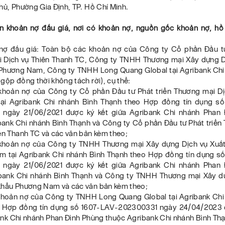
hủ, Phường Gia Định, TP. Hồ Chí Minh.
in khoản nợ đấu giá, nơi có khoản nợ, nguồn gốc khoản nợ, hồ
 nợ đấu giá: Toàn bộ các khoản nợ của Công ty Cổ phần Đầu tư
 Dịch vụ Thiên Thanh TC, Công ty TNHH Thương mại Xây dựng D
Phương Nam, Công ty TNHH Long Quang Global tại Agribank Chi
gộp đồng thời không tách rời), cụ thể:
khoản nợ của Công ty Cổ phần Đầu tư Phát triển Thương mại Dị
ại Agribank Chi nhánh Bình Thạnh theo Hợp đồng tín dụng s
 ngày 21/06/2021 được ký kết giữa Agribank Chi nhánh Phan 
bank Chi nhánh Bình Thạnh và Công ty Cổ phần Đầu tư Phát triển
ên Thanh TC và các văn bản kèm theo;
khoản nợ của Công ty TNHH Thương mại Xây dựng Dịch vụ Xuấ
 tại Agribank Chi nhánh Bình Thạnh theo Hợp đồng tín dụng s
 ngày 21/06/2021 được ký kết giữa Agribank Chi nhánh Phan 
bank Chi nhánh Bình Thạnh và Công ty TNHH Thương mại Xây d
khẩu Phương Nam và các văn bản kèm theo;
khoản nợ của Công ty TNHH Long Quang Global tại Agribank Chi
 Hợp đồng tín dụng số 1607-LAV-202300331 ngày 24/04/2023 
ank Chi nhánh Phan Đình Phùng thuộc Agribank Chi nhánh Bình Th