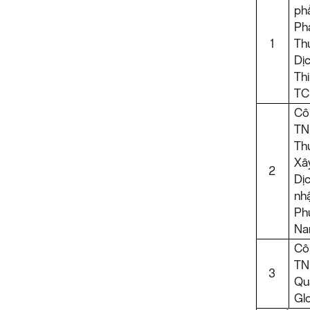
ph
Ph
1
Th
D
Th
TC
C
T
Th
X
2
Dị
nh
Ph
N
C
TN
3
Qu
Gl