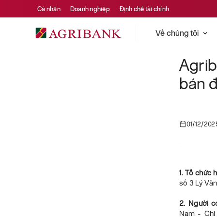
Cá nhân
Doanh nghiệp
Định chế tài chính
Về chúng tôi
Agrib
bán đ
01/12/202
1. Tổ chức 
số 3 Lý Văn
2. Người c
Nam - Chi 