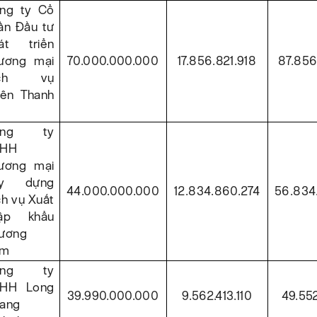
ng ty Cổ
ần Đầu tư
át triển
ương mại
70.000.000.000
17.856.821.918
87.856
ịch vụ
iên Thanh
ông ty
NHH
ương mại
ây dựng
44.000.000.000
12.834.860.274
56.834
ch vụ Xuất
ập khẩu
ương
am
ông ty
HH Long
39.990.000.000
9.562.413.110
49.552
ang