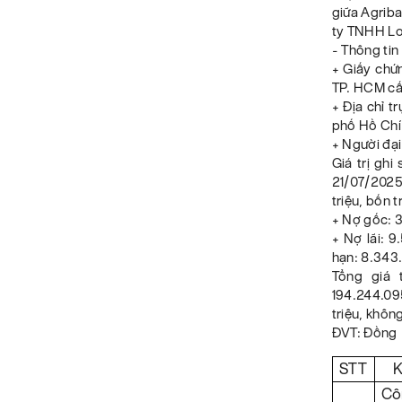
giữa Agrib
ty TNHH Lo
- Thông ti
+ Giấy chứ
TP. HCM cấ
+ Địa chỉ t
phố Hồ Chí
+ Người đại
Giá trị gh
21/07/2025 
triệu, bốn 
+ Nợ gốc: 
+ Nợ lãi: 9
hạn: 8.343
Tổng giá 
194.244.09
triệu, khôn
ĐVT: Đồng
STT
K
Cô