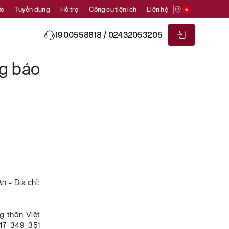
ức
Tuyển dụng
Hỗ trợ
Công cụ tiện ích
Liên hệ
1900558818 / 02432053205
ng báo
 - Địa chỉ:
g thôn Việt
347-349-351