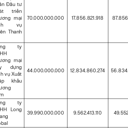
ần Đầu tư
át triển
ương mại
70.000.000.000
17.856.821.918
87.856
ịch vụ
iên Thanh
ông ty
NHH
ương mại
ây dựng
44.000.000.000
12.834.860.274
56.834
ch vụ Xuất
ập khẩu
ương
am
ông ty
HH Long
39.990.000.000
9.562.413.110
49.552
ang
obal