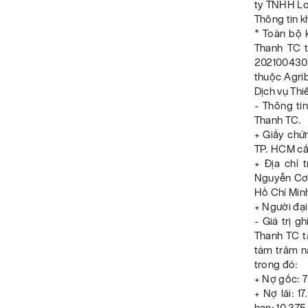
ty TNHH Lo
Thông tin k
* Toàn bộ 
Thanh TC t
202100430
thuộc Agri
Dịch vụ Thi
- Thông ti
Thanh TC.
+ Giấy chứ
TP. HCM cấp
+ Địa chỉ 
Nguyễn Cơ 
Hồ Chí Min
+ Người đạ
- Giá trị 
Thanh TC t
tám trăm n
trong đó:
+ Nợ gốc: 
+ Nợ lãi: 1
hạn: 10.375