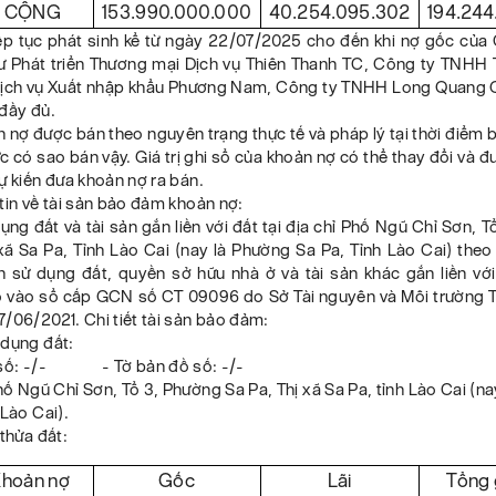
 CỘNG
153.990.000.000
40.254.095.302
194.244
tiếp tục phát sinh kể từ ngày 22/07/2025 cho đến khi nợ gốc củ
ư Phát triển Thương mại Dịch vụ Thiên Thanh TC, Công ty TNHH
ịch vụ Xuất nhập khẩu Phương Nam, Công ty TNHH Long Quang 
 đầy đủ.
 nợ được bán theo nguyên trạng thực tế và pháp lý tại thời điểm 
 có sao bán vậy. Giá trị ghi sổ của khoản nợ có thể thay đổi và đ
ự kiến đưa khoản nợ ra bán.
tin về tài sản bảo đảm khoản nợ:
ng đất và tài sản gắn liền với đất tại địa chỉ Phố Ngũ Chỉ Sơn, 
xã Sa Pa, Tỉnh Lào Cai (nay là Phường Sa Pa, Tỉnh Lào Cai) the
 sử dụng đất, quyền sở hữu nhà ở và tài sản khác gắn liền vớ
 vào sổ cấp GCN số CT 09096 do Sở Tài nguyên và Môi trường T
/06/2021. Chi tiết tài sản bảo đảm:
 dụng đất:
t số: -/- - Tờ bản đồ số: -/-
Phố Ngũ Chỉ Sơn, Tổ 3, Phường Sa Pa, Thị xã Sa Pa, tỉnh Lào Cai (n
 Lào Cai).
 thửa đất:
hoản nợ
Gốc
Lãi
Tổng g