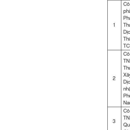
Cô
ph
Ph
1
Th
D
Th
TC
C
T
Th
X
2
Dị
nh
Ph
N
C
TN
3
Qu