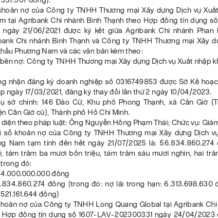
khoản nợ của Công ty TNHH Thương mại Xây dựng Dịch vụ Xuấ
 tại Agribank Chi nhánh Bình Thạnh theo Hợp đồng tín dụng s
 ngày 21/06/2021 được ký kết giữa Agribank Chi nhánh Phan 
bank Chi nhánh Bình Thạnh và Công ty TNHH Thương mại Xây d
khẩu Phương Nam và các văn bản kèm theo:
n bên nợ: Công ty TNHH Thương mại Xây dựng Dịch vụ Xuất nhập 
ng nhận đăng ký doanh nghiệp số 0316749853 được Sở Kế hoạc
p ngày 17/03/2021, đăng ký thay đổi lần thứ 2 ngày 10/04/2023.
trụ sở chính: 146 Đào Cử, Khu phố Phong Thạnh, xã Cần Giờ (T
ện Cần Giờ cũ), Thành phố Hồ Chí Minh.
i diện theo pháp luật: Ông Nguyễn Hồng Phạm Thái; Chức vụ: Giá
ghi sổ khoản nợ của Công ty TNHH Thương mại Xây dựng Dịch v
ng Nam tạm tính đến hết ngày 21/07/2025 là: 56.834.860.274
ỷ, tám trăm ba mươi bốn triệu, tám trăm sáu mươi nghìn, hai tr
 trong đó:
44.000.000.000 đồng
2.834.860.274 đồng (trong đó: nợ lãi trong hạn: 6.313.698.630 
.521.161.644 đồng)
khoản nợ của Công ty TNHH Long Quang Global tại Agribank Chi
 Hợp đồng tín dụng số 1607-LAV-202300331 ngày 24/04/2023 