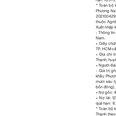
* Toàn bộ 
Phương Nam
202100429
thuộc Agri
Xuất nhập 
- Thông ti
Nam.
+ Giấy chứ
TP. HCM cấ
+ Địa chỉ 
Thạnh, huy
+ Người đạ
- Giá trị 
khẩu Phươ
mươi sáu t
bốn đồng),
+ Nợ gốc: 
+ Nợ lãi: 1
quá hạn: 6
* Toàn bộ 
Thạnh theo