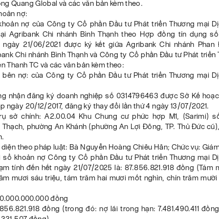
ng Quang Global và các văn bản kèm theo.
hoản nợ:
khoản nợ của Công ty Cổ phần Đầu tư Phát triển Thương mại Dị
ại Agribank Chi nhánh Bình Thạnh theo Hợp đồng tín dụng s
 ngày 21/06/2021 được ký kết giữa Agribank Chi nhánh Phan 
bank Chi nhánh Bình Thạnh và Công ty Cổ phần Đầu tư Phát triển
ên Thanh TC và các văn bản kèm theo:
n bên nợ: của Công ty Cổ phần Đầu tư Phát triển Thương mại Dị
ng nhận đăng ký doanh nghiệp số 0314796463 được Sở Kế hoạc
 ngày 20/12/2017, đăng ký thay đổi lần thứ 4 ngày 13/07/2021.
trụ sở chính: A2.00.04 Khu Chung cư phức hợp M1, (Sarimi) 
Thạch, phường An Khánh (phường An Lợi Đông, TP. Thủ Đức cũ)
h.
i diện theo pháp luật: Bà Nguyễn Hoàng Chiêu Hân; Chức vụ: Giá
ghi sổ khoản nợ Công ty Cổ phần Đầu tư Phát triển Thương mại Dị
ạm tính đến hết ngày 21/07/2025 là: 87.856.821.918 đồng (Tám m
ăm mươi sáu triệu, tám trăm hai mươi mốt nghìn, chín trăm mười
70.000.000.000 đồng
7.856.821.918 đồng (trong đó: nợ lãi trong hạn: 7.481.490.411 đồng
.331.507 đồng).