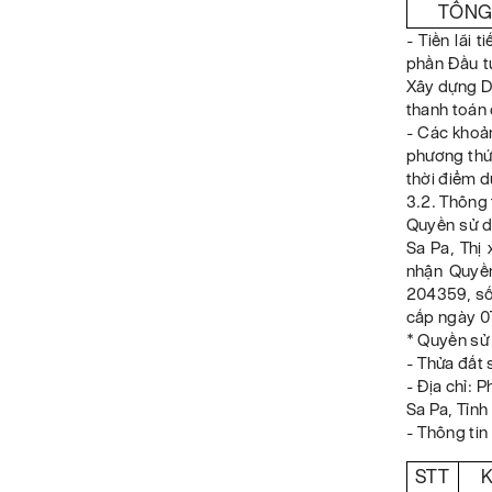
TỔNG
- Tiền lãi 
phần Đầu t
Xây dựng D
thanh toán
- Các khoản
phương thức
thời điểm d
3.2. Thông 
Quyền sử dụ
Sa Pa, Thị 
nhận Quyền
204359, số
cấp ngày 07
* Quyền sử
- Thửa đấ
- Địa chỉ: 
Sa Pa, Tỉnh
- Thông tin
STT
K