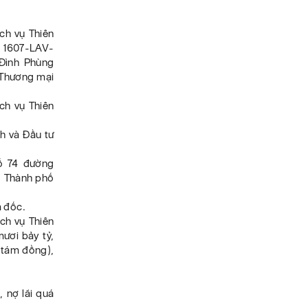
ch vụ Thiên
ố 1607-LAV-
Đình Phùng
 Thương mại
ch vụ Thiên
h và Đầu tư
số 74 đường
, Thành phố
m đốc.
ch vụ Thiên
ươi bảy tỷ,
 tám đồng),
, nợ lãi quá