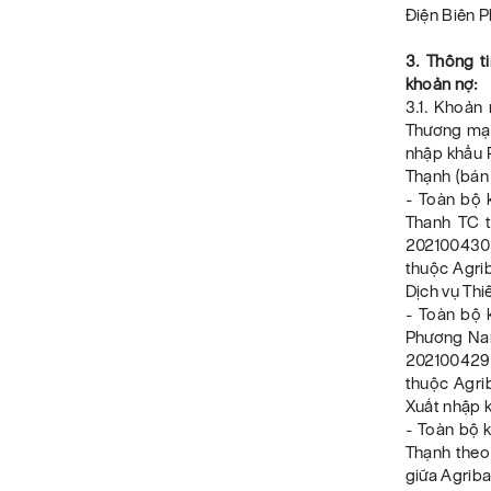
Điện Biên P
3. Thông t
khoản nợ:
3.1. Khoản
Thương mại
nhập khẩu 
Thạnh (bán 
- Toàn bộ 
Thanh TC t
202100430
thuộc Agri
Dịch vụ Thi
- Toàn bộ 
Phương Nam
202100429
thuộc Agri
Xuất nhập 
- Toàn bộ 
Thạnh theo
giữa Agrib