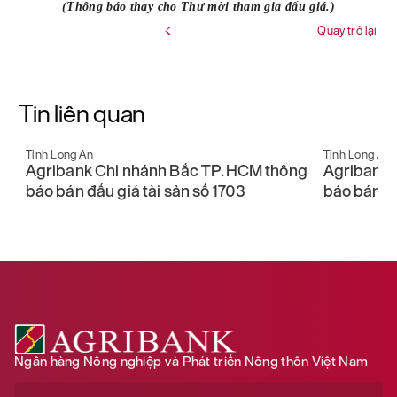
(Thông báo thay cho Thư mời tham gia đấu giá.)
Quay trở lại
Tin liên quan
Tỉnh Long An
Tỉnh Long An
ng
Agribank Chi nhánh Bắc TP.HCM thông
Agribank 
báo bán đấu giá tài sản số 1704
đấu giá tà
Ngân hàng Nông nghiệp và Phát triển Nông thôn Việt Nam