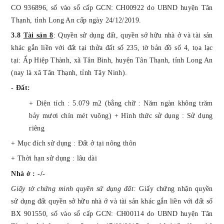
CO 936896, số vào sổ cấp GCN: CH00922 do UBND huyện Tân
Thạnh, tỉnh Long An cấp ngày 24/12/2019.
3.8
Tài sản 8
:
Quyền sử dụng
đất
, quyền sở hữu nhà ở và tài sản
khác gắn liền với đất tại thửa đất số 235, tờ bản đồ số 4,
tọa lạc
tại:
Ấp Hiệp Thành, xã Tân Bình, huyện Tân Thạnh, tỉnh Long An
(nay là xã Tân Thạnh, tỉnh Tây Ninh).
- Đất:
+
Diện tích : 5.079 m2 (bằng chữ : Năm ngàn không trăm
bảy mươi chín mét vuông) + Hình thức sử dụng : Sử dụng
riêng
+ Mục đích sử dụng : Đất ở tại nông thôn
+ Thời hạn sử dụng : lâu dài
Nhà ở : -/-
Giấy tờ chứng minh quyền sử dụng đất:
Giấy chứng nhận quyền
sử dụng đất quyền sở hữu nhà ở và tài sản khác gắn liền với đất số
BX 901550, số vào sổ cấp GCN: CH00114 do UBND huyện Tân