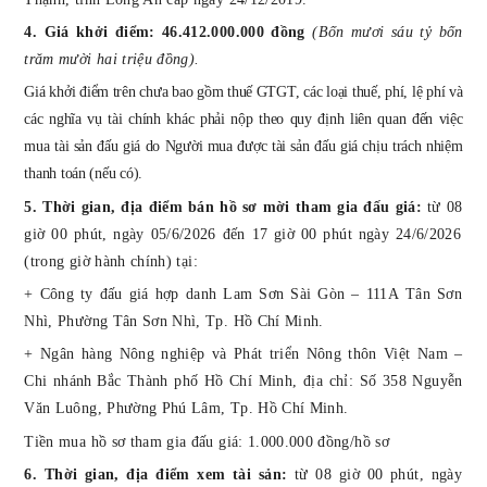
4. Giá khởi điểm:
46.412.000.000
đồng
(Bốn mươi
sáu tỷ bốn
trăm mười hai triệu đồng)
.
Giá khởi điểm trên chưa bao gồm
thuế GTGT,
các loại thuế, phí, lệ phí và
các nghĩa vụ tài chính khác phải nộp theo quy định liên quan đến việc
mua tài sản đấu giá do Người mua được tài sản
đ
ấu giá chịu trách nhiệm
thanh toán (nếu có)
.
5.
Thời gian, địa điểm
bán hồ sơ
mời tham gia đấu giá
:
từ
08
giờ
0
0 phút, ngày
05/6/2026
đến 1
7
giờ
0
0 phút ngày
24/6/2026
(trong giờ hành chính)
tại:
+
Công ty đấu giá hợp danh Lam Sơn Sài Gòn – 111
A
Tân Sơn
Nhì, Phường Tân Sơn Nhì, Tp.
Hồ Chí Minh
.
+
Ngân hàng Nông nghiệp và Phát triển Nông thôn Việt Nam –
Chi nhánh
Bắc Thành phố Hồ Chí Minh
, địa chỉ:
Số 358 Nguyễn
Văn Luông, Phường Phú Lâm, Tp. Hồ Chí Minh
.
Tiền mua hồ sơ tham gia đấu giá
: 1.000.000 đồng/hồ sơ
6. Thời gian, địa điểm xem tài sản:
từ
08
giờ
0
0 phút, ngày