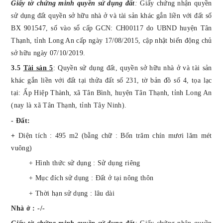
Giấy tờ chứng minh quyền sử dụng đất
:
Giấy chứng nhận quyền
sử dụng đất quyền sở hữu nhà ở và tài sản khác gắn liền với đất số
BX 901547, số vào sổ cấp GCN: CH00117 do UBND huyện Tân
Thạnh, tỉnh Long An cấp ngày 17/08/2015, cập nhật biến động chủ
sở hữu ngày 07/10/2019
.
3.5
Tài sản 5
:
Quyền sử dụng
đất
, quyền sở hữu nhà ở và tài sản
khác gắn liền với đất tại thửa đất số 231, tờ bản đồ số 4,
tọa lạc
tại:
Ấp Hiệp Thành, xã Tân Bình, huyện Tân Thạnh, tỉnh Long An
(nay là xã Tân Thạnh, tỉnh Tây Ninh).
- Đất:
+
Diện tích : 495 m2 (bằng chữ : Bốn trăm chín mươi lăm mét
vuông)
+ Hình thức sử dụng : Sử dụng riêng
+ Mục đích sử dụng : Đất ở tại nông thôn
+ Thời hạn sử dụng : lâu dài
Nhà ở : -/-