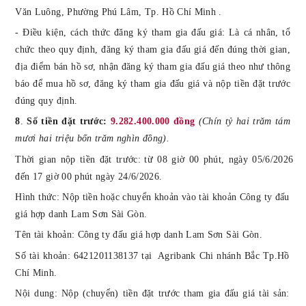
Văn Luông, Phường Phú Lâm, Tp. Hồ Chí Minh .
-
Điều kiện, cách thức đăng ký tham gia đấu giá: Là cá nhân, tổ
chức theo quy định, đăng ký tham gia đấu giá đến đúng thời gian,
địa điểm bán hồ sơ, nhận đăng ký tham gia đấu giá theo như thông
báo để mua hồ sơ, đăng ký tham gia đấu giá và nộp tiền đặt trước
đúng quy định.
8
.
Số tiền đặt trước:
9.282.400.000 đồng
(Chín tỷ hai trăm tám
mươi hai triệu bốn trăm nghìn đồng).
Thời gian nộp tiền đặt trước:
từ
08
giờ
0
0 phút, ngày 05/6/2026
đến 1
7
giờ
0
0 phút ngày 24/6/2026
.
Hình thức:
Nộp tiền hoặc chuyển khoản vào
tài khoản Công ty đấu
giá hợp danh Lam Sơn Sài Gòn
.
Tên tài khoản: Công ty đấu giá hợp danh Lam Sơn Sài Gòn.
Số tài khoản: 6421201138137 tại Agribank Chi nhánh Bắc Tp.Hồ
Chí Minh.
Nội dung: Nộp (chuyển) tiền đặt trước tham gia đấu giá tài sản: