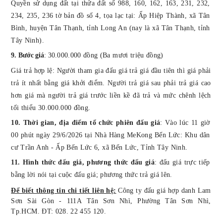
Quyền sử dụng đất tại thửa đất số 988, 160, 162, 163, 231, 232,
234, 235, 236 tờ bản đồ số 4,
tọa lạc tại:
Ấp Hiệp Thành, xã Tân
Bình, huyện Tân Thạnh, tỉnh Long An
(nay là xã Tân Thạnh, tỉnh
Tây Ninh).
9. Bước giá
: 3
0.000.000 đồng (Ba mươi triệu đồng)
Giá trả hợp lệ:
Người tham gia đấu giá trả giá đầu tiên thì giá phải
trả ít nhất bằng giá khởi điểm. Người trả giá sau phải trả giá cao
hơn giá mà người trả giá trước liền kề đã trả và mức chênh lệch
tối thiểu 30.000.000 đồng.
10.
Thời gian, địa điểm tổ chức
phiên
đấu giá
: Vào lúc
11 giờ
00 phút ngày
29/6/2026
tại Nhà Hàng MeKong Bến Lức: Khu dân
cư Trần Anh - Ấp Bến Lức 6, xã Bến Lức, Tỉnh Tây Ninh
.
11.
Hình thức đấu giá, phương thức đấu giá
: đấu giá trực tiếp
bằng lời nói tại cuộc đấu giá; phương thức trả giá lên.
Để biết thông tin chi tiết liên hệ:
Công ty đấu giá hợp danh Lam
Sơn Sài Gòn - 111
A
Tân Sơn Nhì, Phường Tân Sơn Nhì,
Tp.HCM
. ĐT: 028. 22 455 120.