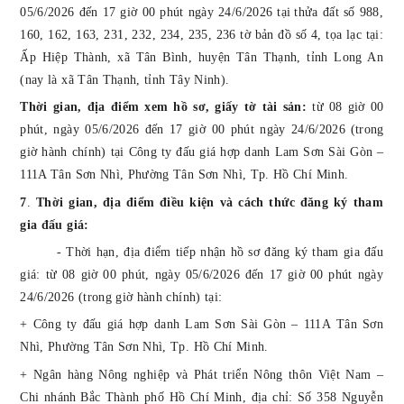
05/6/2026 đến 1
7
giờ
0
0 phút ngày 24/6/2026 tại
thửa đất số 988,
160, 162, 163, 231, 232, 234, 235, 236
tờ bản đồ số 4,
tọa lạc tại:
Ấp Hiệp Thành, xã Tân Bình, huyện Tân Thạnh, tỉnh Long An
(nay là xã Tân Thạnh, tỉnh Tây Ninh).
Thời gian, địa điểm xem hồ sơ, giấy tờ tài sản:
từ
08
giờ
0
0
phút, ngày
05/6/2026
đến 1
7
giờ
0
0 phút ngày
24/6/2026
(trong
giờ hành chính)
tại Công ty đấu giá hợp danh Lam Sơn Sài Gòn –
111A Tân Sơn Nhì, Phường Tân Sơn Nhì, Tp. Hồ Chí Minh.
7
.
Thời gian,
địa điểm
điều kiện và cách thức đăng ký tham
gia đấu giá:
- Thời hạn, địa điểm tiếp nhận hồ sơ đăng ký tham gia đấu
giá: từ
08
giờ
0
0 phút, ngày 05/6/2026 đến 1
7
giờ
0
0 phút ngày
24/6/2026 (trong giờ hành chính) tại:
+
Công ty đấu giá hợp danh Lam Sơn Sài Gòn – 111
A
Tân Sơn
Nhì, Phường Tân Sơn Nhì, Tp.
Hồ Chí Minh
.
+
Ngân hàng Nông nghiệp và Phát triển Nông thôn Việt Nam –
Chi nhánh
Bắc Thành phố Hồ Chí Minh
, địa chỉ: Số 358 Nguyễn