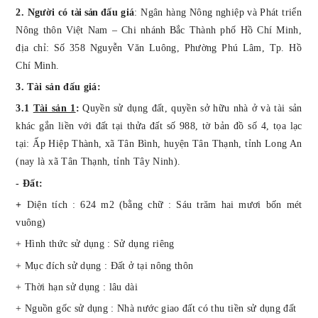
2. Người có
tài sản
đấu giá
:
Ngân hàng Nông nghiệp và Phát triển
Nông thôn Việt Nam –
Chi nhánh
Bắc Thành phố Hồ Chí Minh
,
địa chỉ: Số 358 Nguyễn Văn Luông, Phường Phú Lâm, Tp. Hồ
Chí Minh.
3.
Tài sản đấu giá:
3.1
Tài sản 1
:
Quyền sử dụng
đất
, quyền sở hữu nhà ở và tài sản
khác gắn liền với đất tại thửa đất số 988, tờ bản đồ số 4,
tọa lạc
tại:
Ấp Hiệp Thành, xã Tân Bình, huyện Tân Thạnh, tỉnh Long An
(nay là xã Tân Thạnh, tỉnh Tây Ninh).
- Đất:
+
Diện tích : 624 m2 (bằng chữ : Sáu trăm hai mươi bốn mét
vuông)
+ Hình thức sử dụng : Sử dụng riêng
+ Mục đích sử dụng : Đất ở tại nông thôn
+ Thời hạn sử dụng : lâu dài
+ Nguồn gốc sử dụng : Nhà nước giao đất có thu tiền sử dụng đất