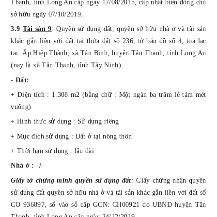
Thạnh, tỉnh Long An cấp ngày 17/08/2015, cập nhật biến động chủ
sở hữu ngày 07/10/2019.
3.9
Tài sản 9
:
Quyền sử dụng
đất
, quyền sở hữu nhà ở và tài sản
khác gắn liền với đất tại thửa đất số 236, tờ bản đồ số 4,
tọa lạc
tại:
Ấp Hiệp Thành, xã Tân Bình, huyện Tân Thạnh, tỉnh Long An
(nay là xã Tân Thạnh, tỉnh Tây Ninh).
- Đất:
+
Diện tích : 1.308 m2 (bằng chữ : Một ngàn ba trăm lẻ tám mét
vuông)
+ Hình thức sử dụng : Sử dụng riêng
+ Mục đích sử dụng : Đất ở tại nông thôn
+ Thời hạn sử dụng : lâu dài
Nhà ở : -/-
Giấy tờ chứng minh quyền sử dụng đất
:
Giấy chứng nhận quyền
sử dụng đất quyền sở hữu nhà ở và tài sản khác gắn liền với đất số
CO 936897, số vào sổ cấp GCN: CH00921 do UBND huyện Tân
Thạnh, tỉnh Long An cấp ngày 24/12/2019.