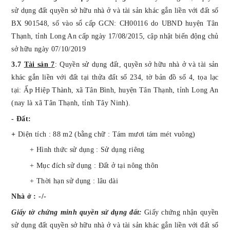
sử dụng đất quyền sở hữu nhà ở và tài sản khác gắn liền với đất số
BX 901548, số vào sổ cấp GCN: CH00116 do UBND huyện Tân
Thạnh, tỉnh Long An cấp ngày 17/08/2015, cập nhật biến động chủ
sở hữu ngày 07/10/2019
3.7
Tài sản 7
:
Quyền sử dụng
đất
, quyền sở hữu nhà ở và tài sản
khác gắn liền với đất tại thửa đất số 234, tờ bản đồ số 4,
tọa lạc
tại:
Ấp Hiệp Thành, xã Tân Bình, huyện Tân Thạnh, tỉnh Long An
(nay là xã Tân Thạnh, tỉnh Tây Ninh).
- Đất:
+
Diện tích : 88 m2 (bằng chữ : Tám mươi tám mét vuông)
+ Hình thức sử dụng : Sử dụng riêng
+ Mục đích sử dụng : Đất ở tại nông thôn
+ Thời hạn sử dụng : lâu dài
Nhà ở : -/-
Giấy tờ chứng minh quyền sử dụng đất:
Giấy chứng nhận quyền
sử dụng đất quyền sở hữu nhà ở và tài sản khác gắn liền với đất số