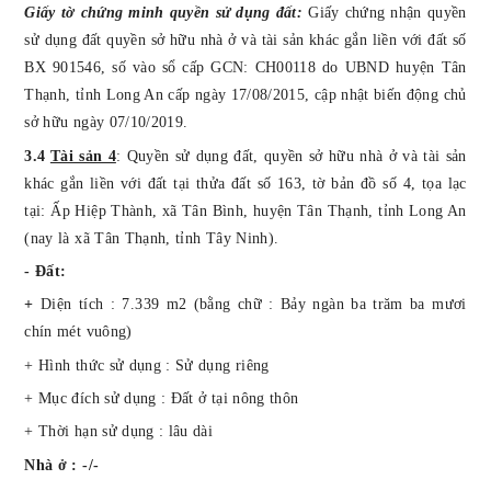
Giấy tờ chứng minh quyền sử dụng đất:
Giấy chứng nhận quyền
sử dụng đất quyền sở hữu nhà ở và tài sản khác gắn liền với đất số
BX 901546, số vào sổ cấp GCN: CH00118 do UBND huyện Tân
Thạnh, tỉnh Long An cấp ngày 17/08/2015, cập nhật biến động chủ
sở hữu ngày 07/10/2019
.
3.4
Tài sản 4
:
Quyền sử dụng
đất
, quyền sở hữu nhà ở và tài sản
khác gắn liền với đất tại thửa đất số 163, tờ bản đồ số 4,
tọa lạc
tại:
Ấp Hiệp Thành, xã Tân Bình, huyện Tân Thạnh, tỉnh Long An
(nay là xã Tân Thạnh, tỉnh Tây Ninh).
- Đất:
+
Diện tích : 7.339 m2 (bằng chữ : Bảy ngàn ba trăm ba mươi
chín mét vuông)
+ Hình thức sử dụng : Sử dụng riêng
+ Mục đích sử dụng : Đất ở tại nông thôn
+ Thời hạn sử dụng : lâu dài
Nhà ở : -/-