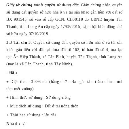
Giấy tờ chứng minh quyền sử dụng đất:
Giấy chứng nhận quyền
sử dụng đất quyền sở hữu nhà ở và tài sản khác gắn liền với đất số
BX 901545, số vào sổ cấp GCN: CH00119 do UBND huyện Tân
Thạnh, tỉnh Long An cấp ngày 17/08/2015, cập nhật biến động chủ
sở hữu ngày 07/10/2019
.
3.3
Tài sản 3
:
Quyền sử dụng
đất
, quyền sở hữu nhà ở và tài sản
khác gắn liền với đất tại thửa đất số 162, tờ bản đồ số 4,
tọa lạc
tại:
Ấp Hiệp Thành, xã Tân Bình, huyện Tân Thạnh, tỉnh Long An
(nay là xã Tân Thạnh, tỉnh Tây Ninh).
- Đất:
+
Diện tích : 3.898 m2 (bằng chữ : Ba ngàn tám trăm chín mươi
tám mét vuông)
+ Hình thức sử dụng : Sử dụng riêng
+ Mục đích sử dụng : Đất ở tại nông thôn
+ Thời hạn sử dụng : lâu dài
Nhà ở : -/-