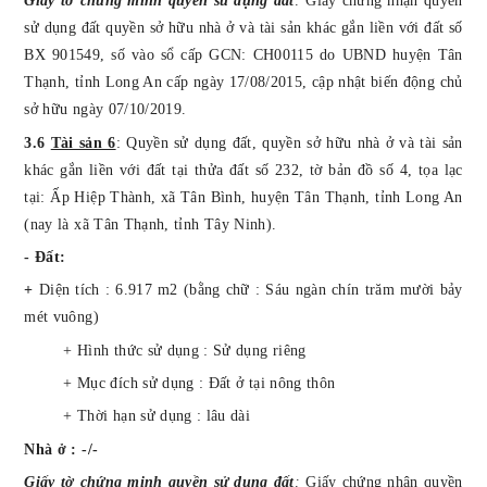
Giấy tờ chứng minh quyền sử dụng đất
:
Giấy chứng nhận quyền
sử dụng đất quyền sở hữu nhà ở và tài sản khác gắn liền với đất số
BX 901549, số vào sổ cấp GCN: CH00115 do UBND huyện Tân
Thạnh, tỉnh Long An cấp ngày 17/08/2015, cập nhật biến động chủ
sở hữu ngày 07/10/2019.
3.6
Tài sản 6
:
Quyền sử dụng
đất
, quyền sở hữu nhà ở và tài sản
khác gắn liền với đất tại thửa đất số 232, tờ bản đồ số 4,
tọa lạc
tại:
Ấp Hiệp Thành, xã Tân Bình, huyện Tân Thạnh, tỉnh Long An
(nay là xã Tân Thạnh, tỉnh Tây Ninh).
- Đất:
+
Diện tích : 6.917 m2 (bằng chữ : Sáu ngàn chín trăm mười bảy
mét vuông)
+ Hình thức sử dụng : Sử dụng riêng
+ Mục đích sử dụng : Đất ở tại nông thôn
+ Thời hạn sử dụng : lâu dài
Nhà ở : -/-
Giấy tờ chứng minh quyền sử dụng đất
:
Giấy chứng nhận quyền