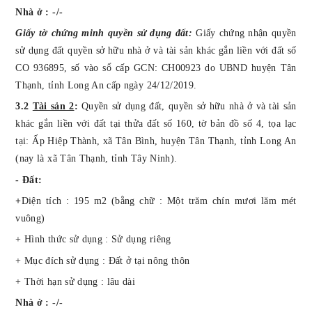
Nhà ở : -/-
Giấy tờ chứng minh quyền sử dụng đất:
Giấy chứng nhận quyền
sử dụng đất quyền sở hữu nhà ở và tài sản khác gắn liền với đất số
CO 936895, số vào sổ cấp GCN: CH00923 do UBND huyện Tân
Thạnh, tỉnh Long An cấp ngày 24/12/2019
.
3.2
Tài sản 2
:
Quyền sử dụng
đất
, quyền sở hữu nhà ở và tài sản
khác gắn liền với đất tại thửa đất số 160, tờ bản đồ số 4,
tọa lạc
tại:
Ấp Hiệp Thành, xã Tân Bình, huyện Tân Thạnh, tỉnh Long An
(nay là xã Tân Thạnh, tỉnh Tây Ninh).
- Đất:
+
Diện tích : 195 m2 (bằng chữ : Một trăm chín mươi lăm mét
vuông)
+ Hình thức sử dụng : Sử dụng riêng
+ Mục đích sử dụng : Đất ở tại nông thôn
+ Thời hạn sử dụng : lâu dài
Nhà ở : -/-