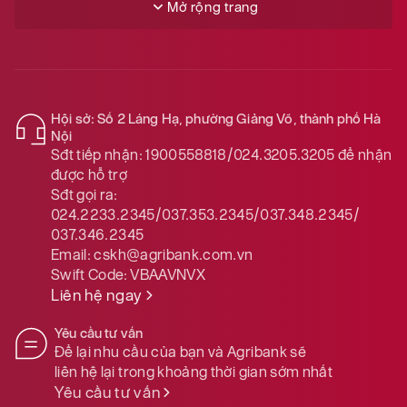
Mở rộng trang
Hội sở: Số 2 Láng Hạ, phường Giảng Võ, thành phố Hà
Nội
Sđt tiếp nhận:
1900558818/024.3205.3205
để nhận
được hỗ trợ
Sđt gọi ra:
024.2233.2345/037.353.2345/037.348.2345/
037.346.2345
Email:
cskh@agribank.com.vn
Swift Code:
VBAAVNVX
Liên hệ ngay
Yêu cầu tư vấn
Để lại nhu cầu của bạn và Agribank sẽ
liên hệ lại trong khoảng thời gian sớm nhất
Yêu cầu tư vấn