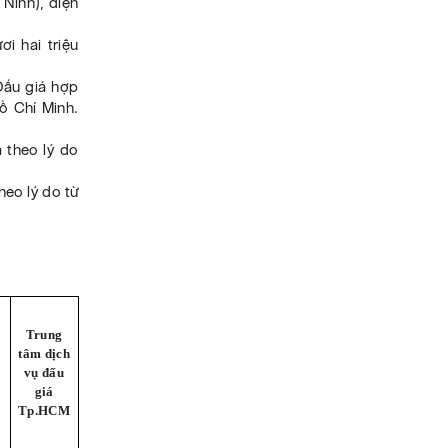
 Ninh), diện
i hai triệu
Đấu giá hợp
ồ Chí Minh.
 theo lý do
heo lý do từ
Trung
tâm dịch
vụ đấu
giá
Tp.HCM