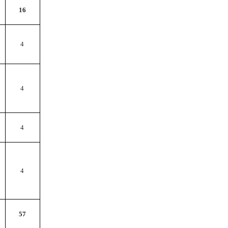
16
4
4
4
4
57