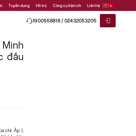
ức
Tuyển dụng
Hỗ trợ
Công cụ tiện ích
Liên hệ
1900558818 / 02432053205
 Minh
c đấu
a chỉ: Ấp 1,