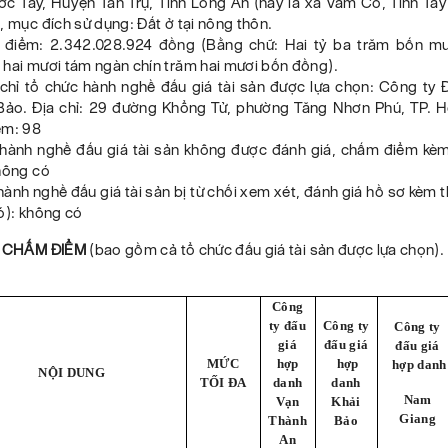
c Tây, Huyện Tân Trụ, Tỉnh Long An (nay là xã Vàm Cỏ, Tỉnh Tây
, mục đích sử dụng: Đất ở tại nông thôn.
i điểm: 2.342.028.924 đồng (Bằng chữ: Hai tỷ ba trăm bốn mươ
 hai mươi tám ngàn chín trăm hai mươi bốn đồng).
a chỉ tổ chức hành nghề đấu giá tài sản được lựa chọn: Công ty 
Bảo. Địa chỉ: 29 đường Khổng Tử, phường Tăng Nhơn Phú, TP. H
ểm: 98
 hành nghề đấu giá tài sản không được đánh giá, chấm điểm kèm
không có
hành nghề đấu giá tài sản bị từ chối xem xét, đánh giá hồ sơ kèm t
có): không có
Ả CHẤM ĐIỂM
(bao gồm cả tổ chức đấu giá tài sản được lựa chọn).
Công
ty đấu
Công ty
Công ty
giá
đấu giá
đấu giá
MỨC
hợp
hợp
hợp danh
NỘI DUNG
TỐI ĐA
danh
danh
Nam
Vạn
Khải
Giang
Thành
Bảo
An