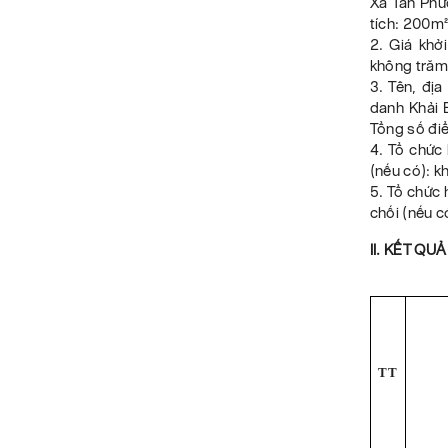
Xã Tân Phướ
tích: 200m²
2. Giá khở
không trăm
3. Tên, đị
danh Khải 
Tổng số đi
4. Tổ chức
(nếu có): 
5. Tổ chức 
chối (nếu 
II. KẾT QU
TT