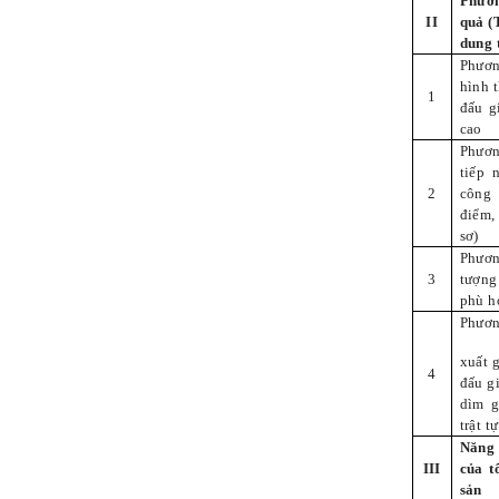
Phươn
II
quả (
dung 
Phươ
hình 
1
đấu g
cao
Phươn
tiếp 
2
công 
điểm,
sơ)
Phươn
3
tượng
phù hợ
Phươn
xuất 
4
đấu g
dìm g
trật t
Năng 
III
của t
sản