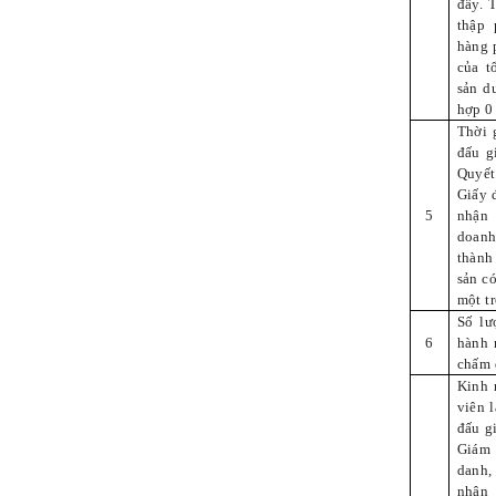
đây. 
thập 
hàng 
của t
sản d
hợp 0 
Thời 
đấu g
Quyết
Giấy 
5
nhận 
doanh
thành 
sản c
một tr
Số lư
6
hành 
chấm 
Kinh 
viên 
đấu g
Giám 
danh
nhân 