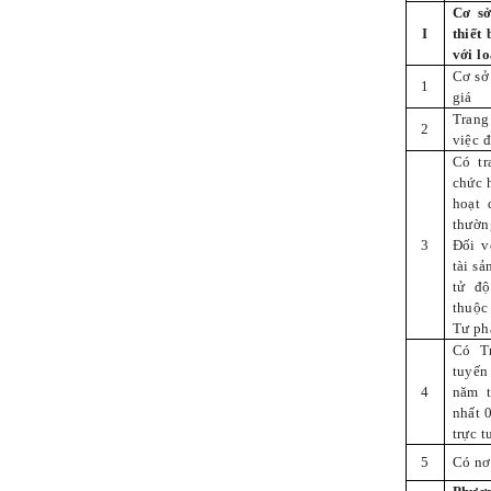
Cơ sở
I
thiết
với lo
Cơ sở
1
giá
Trang
2
việc đ
Có tr
chức 
hoạt 
thườn
3
Đối v
tài sả
tử độ
thuộc
Tư ph
Có Tr
tuyến
4
năm t
nhất 
trực t
5
Có nơi