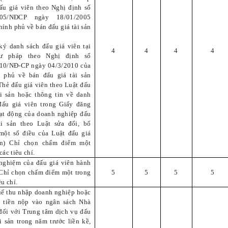
ấu giá viên theo Nghị định số
005/NĐCP ngày 18/01/2005
hính phủ về bán đấu giá tài sản
ký danh sách đấu giá viên tại
4
4
4
4
ư pháp theo Nghị định số
10/NĐ-CP ngày 04/3/2010 của
 phủ về bán đấu giá tài sản
Thẻ đấu giá viên theo Luật đấu
ài sản hoặc thông tin về danh
đấu giá viên trong Giấy đăng
ạt động của doanh nghiệp đấu
ài sản theo Luật sửa đổi, bổ
một số điều của Luật đấu giá
ản) Chỉ chọn chấm điểm một
các tiêu chí.
nghiệm của đấu giá viên hành
Chỉ chọn chấm điểm một trong
5
5
5
5
êu chí.
uế thu nhập doanh nghiệp hoặc
 tiền nộp vào ngân sách Nhà
đối với Trung tâm dịch vụ đấu
ài sản trong năm trước liền kề,