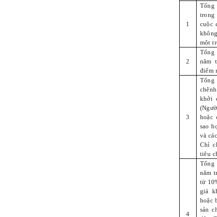
Tổng 
trong
1
cuộc 
không
một tr
Tổng 
2
năm t
điểm m
Tổng
chênh
khởi 
(Ngườ
3
hoặc 
sao h
và các
Chỉ c
tiêu c
Tổng 
năm t
từ 10
giá k
hoặc 
sản c
4