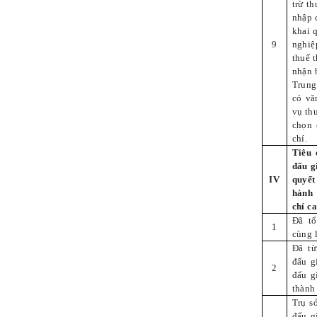
trừ th
nhập 
khai 
9
nghiệ
thuế 
nhận 
Trung 
có vă
vụ th
chọn 
chí.
Tiêu 
đấu g
IV
quyết
hành 
chí c
Đã tổ
1
cùng l
Đã từ
đấu g
2
đấu g
thành
Trụ s
đấu g