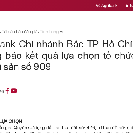
Về Agribank
Tin t
Tài sản bán đấu giá
Tỉnh Long An
bank Chi nhánh Bắc TP Hồ Chí
g báo kết quả lựa chọn tổ chứ
ài sản số 909
26
Ả LỰA CHỌN
đấu giá: Quyền sử dụng đất tại thửa đất số: 426, tờ bản đồ số: 7, đị