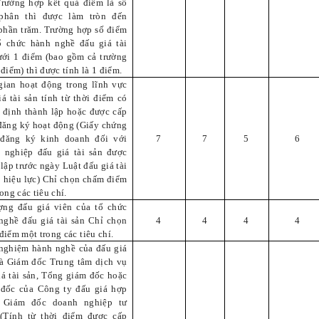
Trường hợp kết quả điểm là số
phân thì được làm tròn đến
phần trăm. Trường hợp số điểm
ổ chức hành nghề đấu giá tài
ưới 1 điểm (bao gồm cả trường
điểm) thì được tính là 1 điểm.
gian hoạt động trong lĩnh vực
iá tài sản tính từ thời điểm có
 định thành lập hoặc được cấp
đăng ký hoạt động (Giấy chứng
đăng ký kinh doanh đối với
7
7
5
6
 nghiệp đấu giá tài sản được
lập trước ngày Luật đấu giá tài
ó hiệu lực) Chỉ chọn chấm điểm
ong các tiêu chí.
ợng đấu giá viên của tổ chức
nghề đấu giá tài sản Chỉ chọn
4
4
4
4
điểm một trong các tiêu chí.
nghiệm hành nghề của đấu giá
là Giám đốc Trung tâm dịch vụ
iá tài sản, Tổng giám đốc hoặc
đốc của Công ty đấu giá hợp
, Giám đốc doanh nghiệp tư
(Tính từ thời điểm được cấp