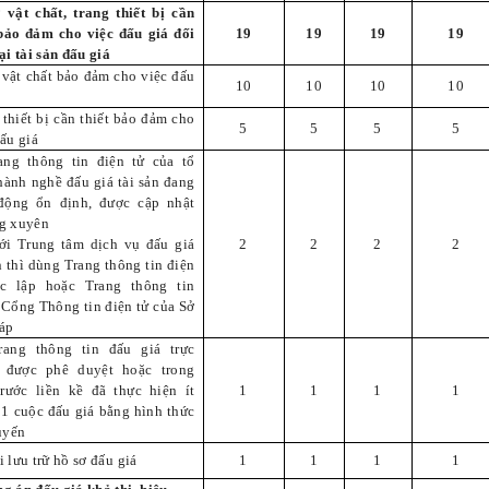
 vật chất, trang thiết bị cần
 bảo đảm cho việc đấu giá đối
19
19
19
19
ại tài sản đấu giá
 vật chất bảo đảm cho việc đấu
10
10
10
10
 thiết bị cần thiết bảo đảm cho
5
5
5
5
ấu giá
ang thông tin điện tử của tổ
hành nghề đấu giá tài sản đang
động ổn định, được cập nhật
g xuyên
ới Trung tâm dịch vụ đấu giá
2
2
2
2
n thì dùng Trang thông tin điện
c lập hoặc Trang thông tin
 Cổng Thông tin điện tử của Sở
áp
ang thông tin đấu giá trực
 được phê duyệt hoặc trong
rước liền kề đã thực hiện ít
1
1
1
1
01 cuộc đấu giá bằng hình thức
uyến
 lưu trữ hồ sơ đấu giá
1
1
1
1