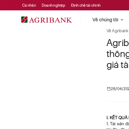
Cá nhân
Doanh nghiệp
Định chế tài chính
Về chúng tôi
Về Agribank
Agri
thôn
giá t
28/04/20
I. KẾT QU
1. Tài sản 