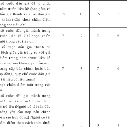
số cuộc đấu giá đã tổ chức
 năm trước liền kề (bao gồm cả
đấu giá thành và cuộc đấu giá
15
15
15
15
 thành) Chỉ chọn chấm điểm
ong các tiêu chí.
số cuộc đấu giá thành trong
rước liền kề Chỉ chọn chấm
7
7
7
6
ột trong các tiêu chí.
 số cuộc đấu giá thành có
 lệch giữa giá trúng so với giá
điểm trong năm trước liền kề
i có tài sản không yêu cầu nộp
cung cấp bản chính hoặc bản
7
7
7
6
ợp đồng, quy chế cuộc đấu giá
 tài liệu có liên quan)
họn chấm điểm một trong các
hí
số cuộc đấu giá thành trong
rước liền kề có mức chênh lệch
% trở lên (Người có tài sản đấu
hông yêu cầu nộp bản chính
bản sao hợp đồng) Người có tài
hấm điểm theo cách thức dưới
3
3
3
1