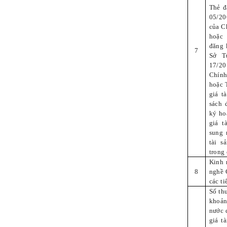
Thẻ đ
05/2
của C
hoặc
đăng 
7
Sở T
17/20
Chính
hoặc 
giá t
sách 
ký ho
giá t
sung 
tài s
trong 
Kinh 
8
nghề 
các ti
Số th
khoản
nước 
giá t