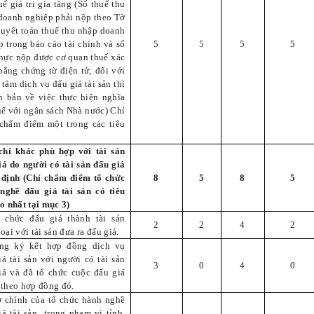
uế giá trị gia tăng (Số thuế thu
doanh nghiệp phải nộp theo Tờ
quyết toán thuế thu nhập doanh
p trong báo cáo tài chính và số
5
5
5
5
thực nộp được cơ quan thuế xác
bằng chứng từ điện tử; đối với
tâm dịch vụ đấu giá tài sản thì
n bản về việc thực hiện nghĩa
uế với ngân sách Nhà nước) Chỉ
chấm điểm một trong các tiêu
chí khác phù hợp với tài sản
iá do người có tài sản đấu giá
 định (Chỉ chấm điểm tổ chức
8
5
8
5
nghề đấu giá tài sản có tiêu
ao nhất tại mục 3)
 chức đấu giá thành tài sản
2
2
4
2
oại với tài sản đưa ra đấu giá.
ng ký kết hợp đồng dịch vụ
iá tài sản với người có tài sản
3
0
4
0
iá và đã tổ chức cuộc đấu giá
 theo hợp đồng đó.
ở chính của tổ chức hành nghề
iá tài sản trong phạm vi tỉnh,