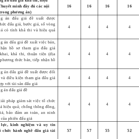
g án đấu giá khả thi, hiệu
Thuyết minh đầy đủ các nội
16
16
16
16
trong phương án)
ng án đấu giá đề xuất được
thức đấu giá, bước giá, số vòng
4
4
4
4
iá có tính khả thi và hiệu quả
g án đấu giá đề xuất việc bán,
nhận hồ sơ tham gia đấu giá
khai, khả thi, thuận tiện (địa
4
4
4
4
 phương thức bán, tiếp nhận hồ
g án đấu giá đề xuất được đối
 và điều kiện tham gia đấu giá
4
4
4
4
p với tài sản đấu giá
g án đấu giá đề
giải pháp giám sát việc tổ chức
4
4
4
4
iá hiệu quả; chống thông đồng,
iá, bảo đảm an toàn, an ninh
ự của phiên đấu giá
lực, kinh nghiệm và uy tín
ổ chức hành nghề đấu giá tài
57
57
55
52