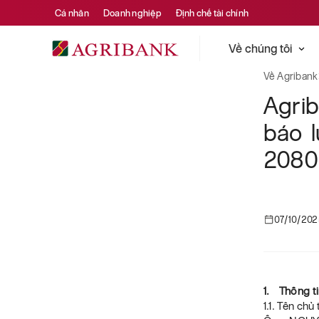
Cá nhân
Doanh nghiệp
Định chế tài chính
Về chúng tôi
Về Agribank
Agrib
báo l
2080
07/10/202
1. Thông ti
1.1. Tên ch