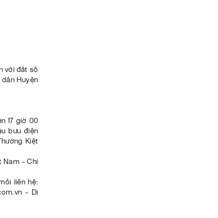
n với đất số
n dân Huyện
n 17 giờ 00
ấu bưu điện
Thường Kiệt
t Nam – Chi
ối liên hệ:
om.vn – Di