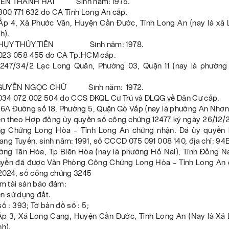
YỄN THANH HẢI Sinh năm: 1975.
00 771 632 do CA Tỉnh Long An cấp.
: Ấp 4, Xã Phước Vân, Huyện Cần Đước, Tỉnh Long An (nay là xã
h).
 THỤY THỦY TIÊN Sinh năm: 1978.
023 058 455 do CA Tp.HCM cấp.
: 247/34/2 Lạc Long Quân, Phường 03, Quận 11 (nay là phường 
NGUYỄN NGỌC CHỮ Sinh năm: 1972.
34 072 002 504 do CCS ĐKQL Cư Trú và DLQG về Dân Cư cấp.
: 26A Đường số 18, Phường 5, Quận Gò Vấp (nay là phường An Nhơ
n theo Hợp đồng ủy quyền số công chứng 12477 ký ngày 26/12
 Chứng Long Hòa – Tỉnh Long An chứng nhận. Đã ủy quyền 
g Tuyến, sinh năm: 1991, số CCCD 075 091 008 140, địa chỉ: 94B
ờng Tân Hòa, Tp Biên Hòa (nay là phường Hố Nai), Tỉnh Đồng Na
quyền đã được Văn Phòng Công Chứng Long Hòa – Tỉnh Long An
2024, số công chứng 3245
ểm tài sản bảo đảm:
n sử dụng đất.
số : 393; Tờ bản đồ số : 5;
: Ấp 3, Xã Long Cang, Huyện Cần Đước, Tỉnh Long An (Nay là Xã
nh).