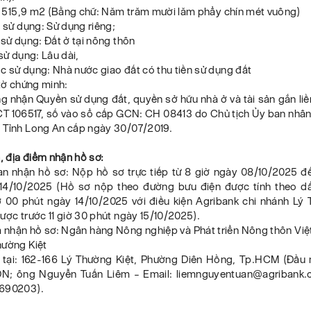
 : 515,9 m2 (Bằng chữ: Năm trăm mười lăm phẩy chín mét vuông)
 sử dụng: Sử dụng riêng;
sử dụng: Đất ở tại nông thôn
sử dụng: Lâu dài,
 sử dụng: Nhà nước giao đất có thu tiền sử dụng đất
 tờ chứng minh:
g nhận Quyền sử dụng đất, quyền sở hữu nhà ở và tài sản gắn liề
CT 106517, số vào sổ cấp GCN: CH 08413 do Chủ tịch Ủy ban nhâ
 Tỉnh Long An cấp ngày 30/07/2019.
n, địa điểm nhận hồ sơ:
n nhận hồ sơ: Nộp hồ sơ trực tiếp từ 8 giờ ngày 08/10/2025 đế
14/10/2025 (Hồ sơ nộp theo đường bưu điện được tính theo d
iờ 00 phút ngày 14/10/2025 với điều kiện Agribank chi nhánh Lý 
ược trước 11 giờ 30 phút ngày 15/10/2025).
 nhận hồ sơ: Ngân hàng Nông nghiệp và Phát triển Nông thôn Việ
hường Kiệt
tại: 162-166 Lý Thường Kiệt, Phường Diên Hồng, Tp.HCM (Đầu m
N; ông Nguyễn Tuấn Liêm – Email: liemnguyentuan@agribank.c
3690203).