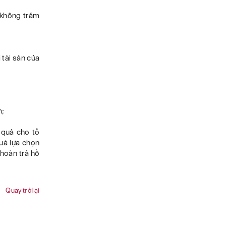
 không trăm
 tài sản của
m;
 quả cho tổ
uả lựa chọn
 hoàn trả hồ
Quay trở lại