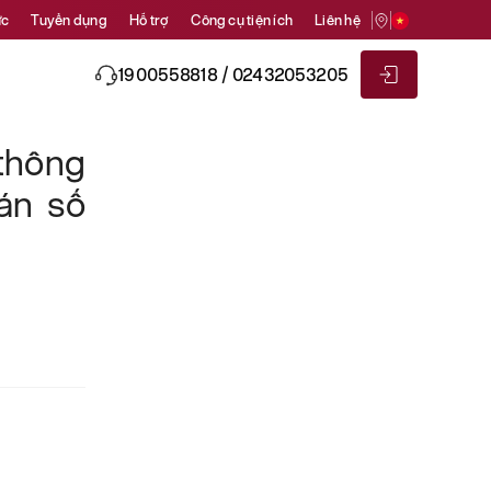
ức
Tuyển dụng
Hỗ trợ
Công cụ tiện ích
Liên hệ
1900558818 / 02432053205
 thông
sán số