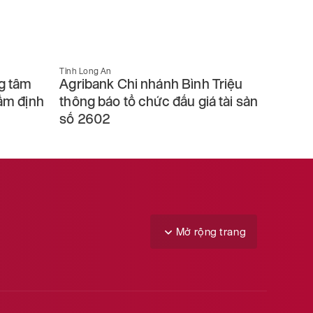
Tỉnh Long An
Tỉnh Long
g tâm
Agribank Chi nhánh Bình Triệu
Agriba
ẩm định
thông báo tổ chức đấu giá tài sản
Chí Mi
số 2602
sản số
Mở rộng trang