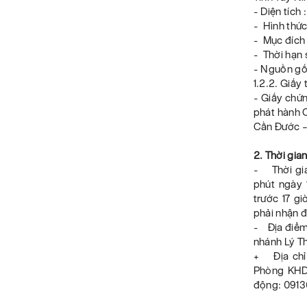
- Diện tích
- Hình thức
- Mục đích 
- Thời hạn 
- Nguồn gốc
1.2.2. Giấy
- Giấy chứn
phát hành 
Cần Đước –
2. Thời gia
- Thời gia
phút ngày 
trước 17 g
phải nhận đ
- Địa điểm
nhánh Lý T
+ Địa chỉ 
Phòng KHD
động: 091