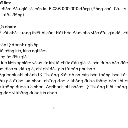
 điểm:
 điểm đấu giá tài sản là:
6.036.000.000 đồng (
Bằng chữ: Sáu tỷ
 triệu đồng).
lựa chọn:
vật chất, trang thiết bị cần thiết bảo đảm cho việc đấu giá đối với
áp lý doanh nghiệp;
ả năng lực, kinh nghiệm;
g án đấu giá;
ực kinh nghiệm và uy tín khi tổ chức đấu giá tài sản được bảo đả
o dịch vụ đấu giá, chi phí đấu giá tài sản phù hợp.
gribank chi nhánh Lý Thường Kiệt sẽ có văn bản thông báo kết
ấu giá được lựa chọn, những đơn vị không được thông báo kết q
à không được lựa chọn, Agribank chi nhánh Lý Thường Kiệt không
g đơn vị không được lựa chọn.