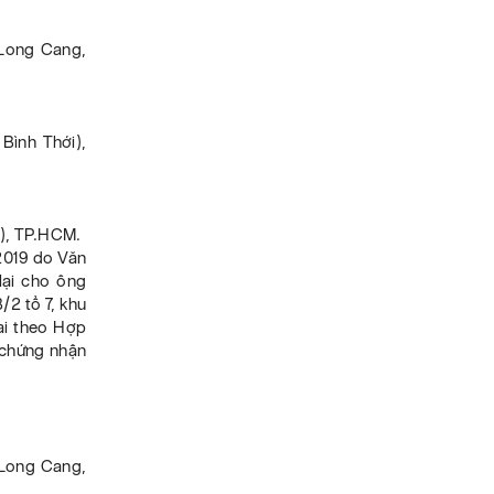
 Long Cang,
Bình Thới),
n), TP.HCM.
/2019 do Văn
lại cho ông
/2 tổ 7, khu
i theo Hợp
 chứng nhận
 Long Cang,