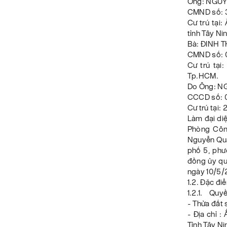
Ông: NGU
CMND số: 3
Cư trú tại
tỉnh Tây Nin
Bà: ĐINH
CMND số: 
Cư trú tại
Tp.HCM.
Do Ông: 
CCCD số: 0
Cư trú tại
Làm đại diệ
Phòng Công
Nguyễn Quan
phố 5, phư
đồng ủy 
ngày 10/5/
1.2. Đặc đi
1.2.1. Quyề
- Thửa đất 
- Địa chỉ 
Tỉnh Tây Ni