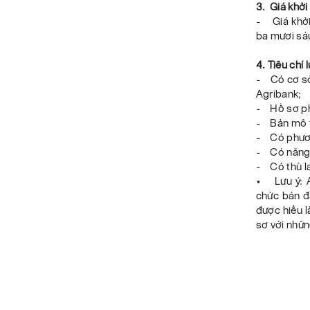
3. Giá khởi
- Giá khởi
ba mươi sáu
4. Tiêu chí 
- Có cơ sở 
Agribank;
- Hồ sơ ph
- Bản mô t
- Có phươn
- Có năng l
- Có thù la
• Lưu ý: A
chức bán đ
được hiểu l
sơ với nhữn