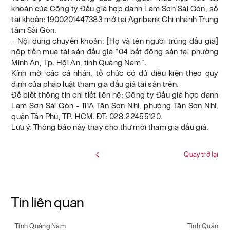
khoản của Công ty Đấu giá hợp danh Lam Sơn Sài Gòn, số
tài khoản: 1900201447383 mở tại Agribank Chi nhánh Trung
tâm Sài Gòn.
- Nội dung chuyển khoản: [Họ và tên người trúng đấu giá]
nộp tiền mua tài sản đấu giá “04 bất động sản tại phường
Minh An, Tp. Hội An, tỉnh Quảng Nam”.
Kính mời các cá nhân, tổ chức có đủ điều kiện theo quy
định của pháp luật tham gia đấu giá tài sản trên.
Để biết thông tin chi tiết liên hệ: Công ty Đấu giá hợp danh
Lam Sơn Sài Gòn - 111A Tân Sơn Nhì, phường Tân Sơn Nhì,
quận Tân Phú, TP. HCM. ĐT: 028.22455120.
Lưu ý: Thông báo này thay cho thư mời tham gia đấu giá.
Quay trở lại
Tin liên quan
Tỉnh Quảng Nam
Tỉnh Quảng 