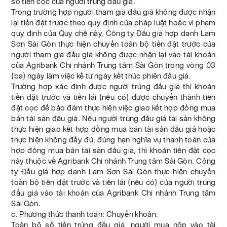
số tiền cọc của người trúng đấu giá.
Trong trường hợp người tham gia đấu giá không được nhận
lại tiền đặt trước theo quy định của pháp luật hoặc vi phạm
quy định của Quy chế này, Công ty Đấu giá hợp danh Lam
Sơn Sài Gòn thực hiện chuyển toàn bộ tiền đặt trước của
người tham gia đấu giá không được nhận lại vào tài khoản
của Agribank Chi nhánh Trung tâm Sài Gòn trong vòng 03
(ba) ngày làm việc kể từ ngày kết thúc phiên đấu giá.
Trường hợp xác định được người trúng đấu giá thì khoản
tiền đặt trước và tiền lãi (nếu có) được chuyển thành tiền
đặt cọc để bảo đảm thực hiện việc giao kết hợp đồng mua
bán tài sản đấu giá. Nếu người trúng đấu giá tài sản không
thực hiện giao kết hợp đồng mua bán tài sản đấu giá hoặc
thực hiện không đầy đủ, đúng hạn nghĩa vụ thanh toán của
hợp đồng mua bán tài sản đấu giá, thì khoản tiền đặt cọc
này thuộc về Agribank Chi nhánh Trung tâm Sài Gòn. Công
ty Đấu giá hợp danh Lam Sơn Sài Gòn thực hiện chuyển
toàn bộ tiền đặt trước và tiền lãi (nếu có) của người trúng
đấu giá vào tài khoản của Agribank Chi nhánh Trung tâm
Sài Gòn.
c. Phương thức thanh toán: Chuyển khoản.
Toàn bộ số tiền trúng đấu giá, người mua nộp vào tài