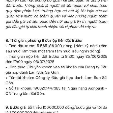
nguyện cam kết không có quan hệ liên quan về dòng tiền
đặt trước, không phải là người có liên quan với nhau theo
quy định pháp luật, trường hợp có bất kỳ kết luận của cơ
quan Nhà nước có thẩm quyền về việc những người tham
gia đấu giá có liên quan đến nội dung trên thì người tham
gia đấu giá tự chịu trách nhiệm với vi phạm đã xảy ra.
8. Thời gian, phương thức nộp tiền đặt trước:
- Tiền đặt trước: 5.565.186.000 đồng (Năm tỷ năm trăm
sáu mươi lăm triệu một trăm tám mươi sáu nghìn đồng).
- Thời gian nộp tiền đặt trước: từ 8h00 ngày 25/06/2025
đến 17h00 ngày 08/07/2025
- Hình thức: Chuyển khoản vào tài khoản của Công ty Đấu
giá hợp danh Lam Sơn Sài Gòn.
+ Tên tài khoản: Công ty Đấu giá hợp danh Lam Sơn Sài
Gòn.
+ Số tài khoản: 1900201447383 tại Ngân hàng Agribank –
CN Trung tâm Sài Gòn.
9. Bước giá:
tối thiểu 100.000.000 đồng/bước giá và tối đa
là 300.000.000 đồng/bước giá