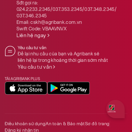
Sđt gọi ra:
024.2233.2345/037.353.2345/037.348.2345/
037.346.2345
Email:
cskh@agribank.com.vn
Swift Code:
VBAAVNVX
Liên hệ ngay
Yêu cầu tư vấn
Để lại nhu cầu của bạn và Agribank sẽ
liên hệ lại trong khoảng thời gian sớm nhất
Yêu cầu tư vấn
TẢI AGRIBANK PLUS
Quý khách 
Điều khoản sử dụng
An toàn & Bảo mật
Sơ đồ trang
Đăng ký nhận tin