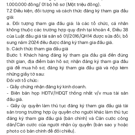
1.000.000 đồng/ 01 bộ hồ sơ (Một triệu đồng).
7.2 Điều kiện, đối tượng và cách thức đăng ký tham gia đấu
giá:
a. Đối tượng tham gia đấu giá: là các tổ chức, cá nhân
không thuộc các trường hợp quy định tại khoản 4, Điều 38
của Luật đấu giá tài sản số 01/2016/QH14 được sửa đổi, bổ
sung năm 2024 đều được đăng ký tham gia đấu giá.
b. Cách thức tham gia đấu giá
Bước 1: Khách hàng đăng ký tham gia đấu giá đến đúng
thời gian, địa điểm bán hồ sơ, nhận đăng ký tham gia đấu
giá để mua hồ sơ, đăng ký tham gia đấu giá và nộp kèm
những giấy tờ sau:
Đối với tổ chức:
- Giấy chứng nhận đăng ký kinh doanh.
- Biên bản họp HĐTV/HĐQT thống nhất v/v mua tài sản
đấu giá.
- Giấy ủy quyền làm thủ tục đăng ký tham gia đấu giá tài
sản trong trường hợp ủy quyền cho người khác làm thủ tục
đăng ký tham gia đấu giá (bản chính) và Căn cước công
dân/Căn cước của người nhận ủy quyền (bản sao y hoặc
photo có bản chính để đối chiếu).