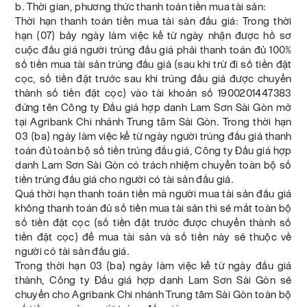
b. Thời gian, phương thức thanh toán tiền mua tài sản:
Thời hạn thanh toán tiền mua tài sản đấu giá: Trong thời
hạn (07) bảy ngày làm việc kể từ ngày nhận được hồ sơ
cuộc đấu giá người trúng đấu giá phải thanh toán đủ 100%
số tiền mua tài sản trúng đấu giá (sau khi trừ đi số tiền đặt
cọc, số tiền đặt trước sau khi trúng đấu giá được chuyển
thành số tiền đặt cọc) vào tài khoản số 1900201447383
đứng tên Công ty Đấu giá hợp danh Lam Sơn Sài Gòn mở
tại Agribank Chi nhánh Trung tâm Sài Gòn. Trong thời hạn
03 (ba) ngày làm việc kể từ ngày người trúng đấu giá thanh
toán đủ toàn bộ số tiền trúng đấu giá, Công ty Đấu giá hợp
danh Lam Sơn Sài Gòn có trách nhiệm chuyển toàn bộ số
tiền trúng đấu giá cho người có tài sản đấu giá.
Quá thời hạn thanh toán tiền mà người mua tài sản đấu giá
không thanh toán đủ số tiền mua tài sản thì sẽ mất toàn bộ
số tiền đặt cọc (số tiền đặt trước được chuyển thành số
tiền đặt cọc) để mua tài sản và số tiền này sẽ thuộc về
người có tài sản đấu giá.
Trong thời hạn 03 (ba) ngày làm việc kể từ ngày đấu giá
thành, Công ty Đấu giá hợp danh Lam Sơn Sài Gòn sẽ
chuyển cho Agribank Chi nhánh Trung tâm Sài Gòn toàn bộ