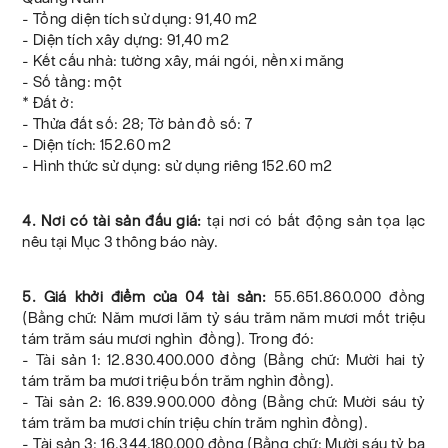
- Tổng diện tích sử dụng: 91,40 m2
- Diện tích xây dựng: 91,40 m2
- Kết cấu nhà: tường xây, mái ngói, nền xi măng
- Số tầng: một
* Đất ở:
- Thửa đất số: 28; Tờ bản đồ số: 7
- Diện tích: 152.60 m2
- Hình thức sử dụng: sử dụng riêng 152.60 m2
4. Nơi có tài sản đấu giá:
tại nơi có bất động sản tọa lạc
nêu tại Mục 3 thông báo này.
5. Giá khởi điểm của 04 tài sản:
55.651.860.000 đồng
(Bằng chữ: Năm mươi lăm tỷ sáu trăm năm mươi mốt triệu
tám trăm sáu mươi nghìn đồng). Trong đó:
- Tài sản 1: 12.830.400.000 đồng (Bằng chữ: Mười hai tỷ
tám trăm ba mươi triệu bốn trăm nghìn đồng).
- Tài sản 2: 16.839.900.000 đồng (Bằng chữ: Mười sáu tỷ
tám trăm ba mươi chín triệu chín trăm nghìn đồng).
- Tài sản 3: 16.344.180.000 đồng (Bằng chữ: Mười sáu tỷ ba