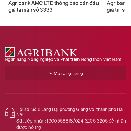
u
Agribank AMC LTD thông báo bán đấu
Agribank 
giá tài sản số 3333
giá tài sả
Ngân hàng Nông nghiệp và Phát triển Nông thôn Việt Nam
Mở rộng trang
Hội sở: Số 2 Láng Hạ, phường Giảng Võ, thành phố Hà
Nội
Sđt tiếp nhận:
1900558818/024.3205.3205
để nhận
được hỗ trợ