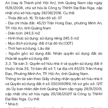
An (nay là Thành phố Hội An), tỉnh Quảng Nam cấp ngày
15/6/2006, chủ sở hữu là Công ty TNHH Đại Bảo Nga, cập
nhật chủ sở hữu ngày 26/08/2016. Cụ thể:
- Thửa đất số: 16; Tờ bản đồ số: 07
- Địa chỉ thửa đất: 45/21 Trần Hưng Đạo, phường Minh An,
TP. Hội An, tỉnh Quảng Nam
- Diện tích: 245,5 m2
- Hình thức sử dụng: sử dụng riêng 245,5 m2
- Mục đích sử dụng: đất ở tại đô thị (ODT)
- Thời hạn sử dụng: Lâu dài
- Nguồn gốc sử dụng đất: Nhận quyền sử dụng đất do
thừa kế quyền sử dụng đất
3.3. Tài sản 3: Quyền sở hữu nhà ở và quyền sử dụng đất ở
thuộc thửa 35, Tờ bản đồ số 7; tại địa chỉ 45/25 Trần Hưng
Đạo, Phường Minh An, TP. Hội An, tỉnh Quảng Nam.
Thông tin tài sản theo Giấy chứng nhận quyền sở hữu nhà ở
và Quyền sử dụng đất ở số 0303010199, hồ sơ gốc số: 1217
do Ủy ban nhân dân tỉnh Quảng Nam cấp ngày 28/9/2001,
cập nhật chủ sở hữu ngày 25/08/20217 là Công ty TNHH
Đại Bảo Nga. Cụ thể:
* Nhà ở: