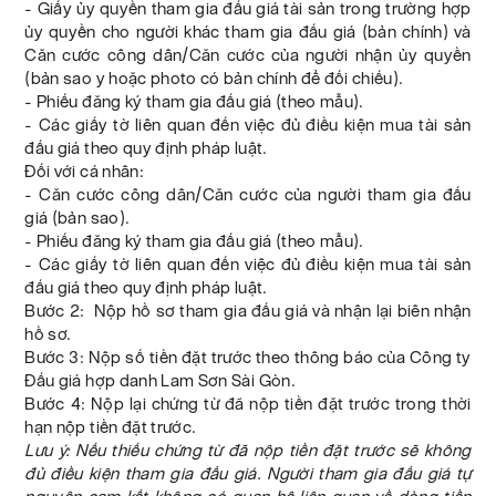
- Giấy ủy quyền tham gia đấu giá tài sản trong trường hợp
ủy quyền cho người khác tham gia đấu giá (bản chính) và
Căn cước công dân/Căn cước của người nhận ủy quyền
(bản sao y hoặc photo có bản chính để đối chiếu).
- Phiếu đăng ký tham gia đấu giá (theo mẫu).
- Các giấy tờ liên quan đến việc đủ điều kiện mua tài sản
đấu giá theo quy định pháp luật.
Đối với cá nhân:
- Căn cước công dân/Căn cước của người tham gia đấu
giá (bản sao).
- Phiếu đăng ký tham gia đấu giá (theo mẫu).
- Các giấy tờ liên quan đến việc đủ điều kiện mua tài sản
đấu giá theo quy định pháp luật.
Bước 2: Nộp hồ sơ tham gia đấu giá và nhận lại biên nhận
hồ sơ.
Bước 3: Nộp số tiền đặt trước theo thông báo của Công ty
Đấu giá hợp danh Lam Sơn Sài Gòn.
Bước 4: Nộp lại chứng từ đã nộp tiền đặt trước trong thời
hạn nộp tiền đặt trước.
Lưu ý: Nếu thiếu chứng từ đã nộp tiền đặt trước sẽ không
đủ điều kiện tham gia đấu giá. Người tham gia đấu giá tự