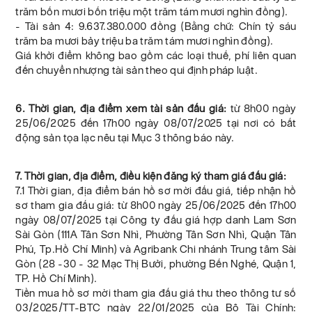
trăm bốn mươi bốn triệu một trăm tám mươi nghìn đồng).
- Tài sản 4: 9.637.380.000 đồng (Bằng chữ: Chín tỷ sáu
trăm ba mươi bảy triệu ba trăm tám mươi nghìn đồng).
Giá khởi điểm không bao gồm các loại thuế, phí liên quan
đến chuyển nhượng tài sản theo qui định pháp luật.
6. Thời gian, địa điểm xem tài sản đấu giá:
từ 8h00 ngày
25/06/2025 đến 17h00 ngày 08/07/2025 tại nơi có bất
động sản tọa lạc nêu tại Mục 3 thông báo này.
7. Thời gian, địa điểm, điều kiện đăng ký tham giá đấu giá:
7.1 Thời gian, địa điểm bán hồ sơ mời đấu giá, tiếp nhận hồ
sơ tham gia đấu giá: từ 8h00 ngày 25/06/2025 đến 17h00
ngày 08/07/2025 tại Công ty đấu giá hợp danh Lam Sơn
Sài Gòn (111A Tân Sơn Nhì, Phường Tân Sơn Nhì, Quận Tân
Phú, Tp.Hồ Chí Minh) và Agribank Chi nhánh Trung tâm Sài
Gòn (28 -30 - 32 Mạc Thị Bưởi, phường Bến Nghé, Quận 1,
TP. Hồ Chí Minh).
Tiền mua hồ sơ mời tham gia đấu giá thu theo thông tư số
03/2025/TT-BTC ngày 22/01/2025 của Bộ Tài Chính: