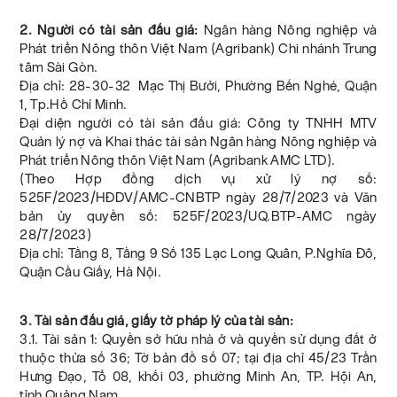
2. Người có tài sản đấu giá:
Ngân hàng Nông nghiệp và
Phát triển Nông thôn Việt Nam (Agribank) Chi nhánh Trung
tâm Sài Gòn.
Địa chỉ: 28-30-32 Mạc Thị Bưởi, Phường Bến Nghé, Quận
1, Tp.Hồ Chí Minh.
Đại diện người có tài sản đấu giá: Công ty TNHH MTV
Quản lý nợ và Khai thác tài sản Ngân hàng Nông nghiệp và
Phát triển Nông thôn Việt Nam (Agribank AMC LTD).
(Theo Hợp đồng dịch vụ xử lý nợ số:
525F/2023/HĐDV/AMC-CNBTP ngày 28/7/2023 và Văn
bản ủy quyền số: 525F/2023/UQ.BTP-AMC ngày
28/7/2023)
Địa chỉ: Tầng 8, Tầng 9 Số 135 Lạc Long Quân, P.Nghĩa Đô,
Quận Cầu Giấy, Hà Nội.
3. Tài sản đấu giá, giấy tờ pháp lý của tài sản:
3.1. Tài sản 1: Quyền sở hữu nhà ở và quyền sử dụng đất ở
thuộc thửa số 36; Tờ bản đồ số 07; tại địa chỉ 45/23 Trần
Hưng Đạo, Tổ 08, khối 03, phường Minh An, TP. Hội An,
tỉnh Quảng Nam.