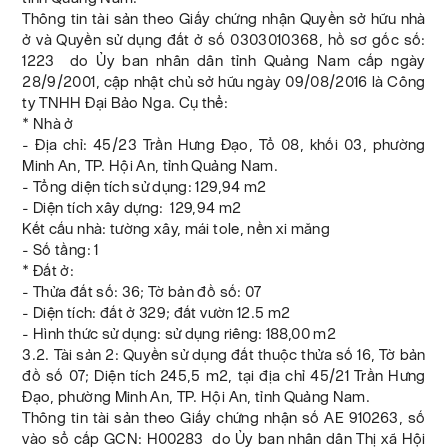
Thông tin tài sản theo Giấy chứng nhận Quyền sở hữu nhà
ở và Quyền sử dụng đất ở số 0303010368, hồ sơ gốc số:
1223 do Ủy ban nhân dân tỉnh Quảng Nam cấp ngày
28/9/2001, cập nhật chủ sở hữu ngày 09/08/2016 là Công
ty TNHH Đại Bảo Nga. Cụ thể:
* Nhà ở
- Địa chỉ: 45/23 Trần Hưng Đạo, Tổ 08, khối 03, phường
Minh An, TP. Hội An, tỉnh Quảng Nam.
- Tổng diện tích sử dụng: 129,94 m2
- Diện tích xây dựng: 129,94 m2
Kết cấu nhà: tường xây, mái tole, nền xi măng
- Số tầng: 1
* Đất ở:
- Thửa đất số: 36; Tờ bản đồ số: 07
- Diện tích: đất ở 329; đất vườn 12.5 m2
- Hình thức sử dụng: sử dụng riêng: 188,00 m2
3.2. Tài sản 2: Quyền sử dụng đất thuộc thửa số 16, Tờ bản
đồ số 07; Diện tích 245,5 m2, tại địa chỉ 45/21 Trần Hưng
Đạo, phường Minh An, TP. Hội An, tỉnh Quảng Nam.
Thông tin tài sản theo Giấy chứng nhận số AE 910263, số
vào sổ cấp GCN: H00283 do Ủy ban nhân dân Thị xã Hội