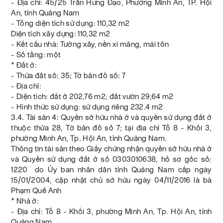
- Địa chỉ: 45/25 Trần Hưng Đạo, Phường Minh An, TP. Hội
An, tỉnh Quảng Nam
- Tổng diện tích sử dụng: 110,32 m2
Diện tích xây dựng: 110,32 m2
- Kết cấu nhà: Tường xây, nền xi măng, mái tôn
- Số tầng: một
* Đất ở:
- Thửa đất số: 35; Tờ bản đồ số: 7
- Địa chỉ:
- Diện tích: đất ở 202,76 m2; đất vườn 29,64 m2
- Hình thức sử dụng: sử dụng riêng 232.4 m2
3.4. Tài sản 4: Quyền sở hữu nhà ở và quyền sử dụng đất ở
thuộc thửa 28, Tờ bản đồ số 7; tại địa chỉ Tổ 8 - Khối 3,
phường Minh An, Tp. Hội An, tỉnh Quảng Nam.
Thông tin tài sản theo Giấy chứng nhận quyền sở hữu nhà ở
và Quyền sử dụng đất ở số 0303010638, hồ sơ gốc số:
1220 do Ủy ban nhân dân tỉnh Quảng Nam cấp ngày
15/01/2004, cập nhật chủ sở hữu ngày 04/11/2016 là bà
Phạm Quế Anh
* Nhà ở:
- Địa chỉ: Tổ 8 - Khối 3, phường Minh An, Tp. Hội An, tỉnh
Quảng Nam