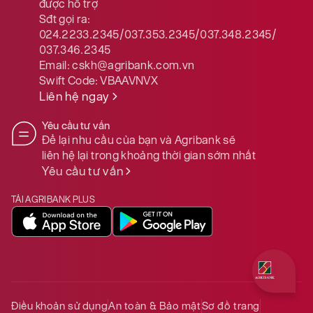
được hỗ trợ
Sđt gọi ra:
024.2233.2345/037.353.2345/037.348.2345/
037.346.2345
Email:
cskh@agribank.com.vn
Swift Code:
VBAAVNVX
Liên hệ ngay
Yêu cầu tư vấn
Để lại nhu cầu của bạn và Agribank sẽ
liên hệ lại trong khoảng thời gian sớm nhất
Yêu cầu tư vấn
TẢI AGRIBANK PLUS
Quý khách 
Điều khoản sử dụng
An toàn & Bảo mật
Sơ đồ trang