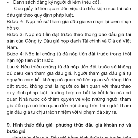
- Danh sách đăng ký người đi kèm (nếu có).
- Các giấy tờ liên quan đến việc đủ điều kiện mua tài sản
đấu giá theo quy định pháp luật.
Bước 2: Nộp hồ sơ tham gia đấu giá và nhận lại biên nhận
hồ sơ.
Bước 3: Nộp số tiền đặt trước theo thông báo đấu giá tài
sản của Công ty Đấu giá hợp danh Tài chính và Giá cả Việt
Nam.
Bước 4: Nộp lại chứng từ đã nộp tiền đặt trước trong thời
hạn nộp tiền đặt trước.
Lưu ý: Nếu thiếu chứng từ đã nộp tiền đặt trước sẽ không
đủ điều kiện tham gia đấu giá. Người tham gia đấu giá tự
nguyện cam kết không có quan hệ liên quan về dòng tiền
đặt trước, không phải là người có liên quan với nhau theo
quy định pháp luật, trường hợp có bất kỳ kết luận của cơ
quan Nhà nước có thẩm quyền về việc những người tham
gia đấu giá có liên quan đến nội dung trên thì người tham
gia đấu giá tự chịu trách nhiệm với vi phạm đã xảy ra.
9. Hình thức đấu giá, phương thức đấu giá khoản nợ và
bước giá
- Hình thức đấu giá: Đấu giá bằng hình thức trực tuyến trên