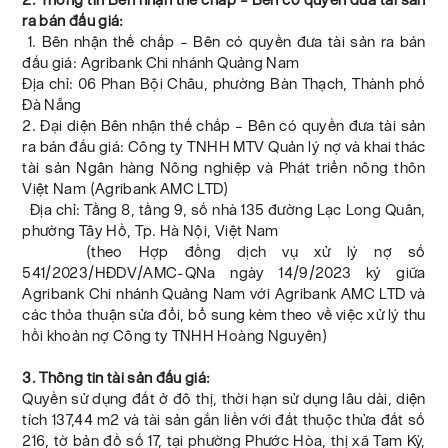
ra bán đấu giá:
1. Bên nhận thế chấp – Bên có quyền đưa tài sản ra bán
đấu giá: Agribank Chi nhánh Quảng Nam
Địa chỉ: 06 Phan Bội Châu, phường Bàn Thạch, Thành phố
Đà Nẵng
2. Đại diện Bên nhận thế chấp – Bên có quyền đưa tài sản
ra bán đấu giá: Công ty TNHH MTV Quản lý nợ và khai thác
tài sản Ngân hàng Nông nghiệp và Phát triển nông thôn
Việt Nam (Agribank AMC LTD)
Địa chỉ: Tầng 8, tầng 9, số nhà 135 đường Lạc Long Quân,
phường Tây Hồ, Tp. Hà Nội, Việt Nam
(theo Hợp đồng dịch vụ xử lý nợ số
541/2023/HĐDV/AMC-QNa ngày 14/9/2023 ký giữa
Agribank Chi nhánh Quảng Nam với Agribank AMC LTD và
các thỏa thuận sửa đổi, bổ sung kèm theo về việc xử lý thu
hồi khoản nợ Công ty TNHH Hoàng Nguyên)
3. Thông tin tài sản đấu giá:
Quyền sử dụng đất ở đô thị, thời hạn sử dụng lâu dài, diện
tích 137,44 m2 và tài sản gắn liền với đất thuộc thửa đất số
216, tờ bản đồ số 17, tại phường Phước Hòa, thị xã Tam Kỳ,