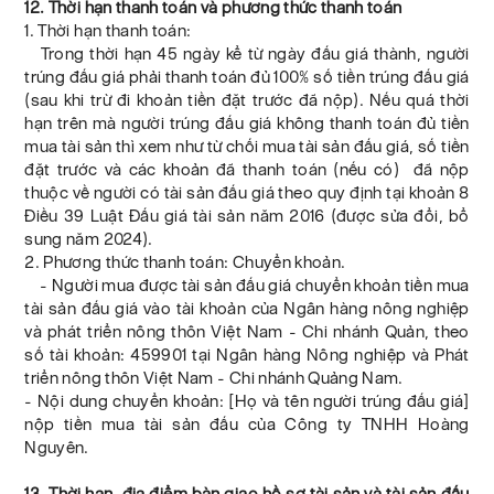
12. Thời hạn thanh toán và phương thức thanh toán
1. Thời hạn thanh toán:
Trong thời hạn 45 ngày kể từ ngày đấu giá thành, người
trúng đấu giá phải thanh toán đủ 100% số tiền trúng đấu giá
(sau khi trừ đi khoản tiền đặt trước đã nộp). Nếu quá thời
hạn trên mà người trúng đấu giá không thanh toán đủ tiền
mua tài sản thì xem như từ chối mua tài sản đấu giá, số tiền
đặt trước và các khoản đã thanh toán (nếu có) đã nộp
thuộc về người có tài sản đấu giá theo quy định tại khoản 8
Điều 39 Luật Đấu giá tài sản năm 2016 (được sửa đổi, bổ
sung năm 2024).
2. Phương thức thanh toán: Chuyển khoản.
- Người mua được tài sản đấu giá chuyển khoản tiền mua
tài sản đấu giá vào tài khoản của Ngân hàng nông nghiệp
và phát triển nông thôn Việt Nam - Chi nhánh Quản, theo
số tài khoản: 459901 tại Ngân hàng Nông nghiệp và Phát
triển nông thôn Việt Nam - Chi nhánh Quảng Nam.
- Nội dung chuyển khoản: [Họ và tên người trúng đấu giá]
nộp tiền mua tài sản đấu của Công ty TNHH Hoàng
Nguyên.
13. Thời hạn, địa điểm bàn giao hồ sơ tài sản và tài sản đấu