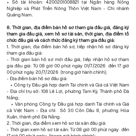
+ Số tài khoản: 4200201008821 tại Ngân hàng Nông
Nghiệp và Phát Triển Nông Thôn Việt Nam - Chi nhánh
Quảng Nam.
8. Thời gian, địa điểm bán hồ sơ tham gia đấu giá, đăng ký
tham gia đấu giá, xem hồ sơ tài sản, thời gian, địa điểm tổ
chức đấu giá và cách thức đăng ký tham gia đấu giá:
1. Thời gian, địa điểm bán hồ sơ, tiếp nhận hồ sơ đăng ký
tham gia đấu giá:
- Thời gian bán hồ sơ mời đấu giá, tiếp nhận hồ sơ tham
gia đấu giá: Từ 08 giờ 00 phút ngày 01/7/2026 đến 17 giờ
00 phút ngày 20/7/2026 (trong giờ hành chính);
- Địa điểm bán hồ sơ đấu giá:
+ Công ty Đấu giá hợp danh Tài chính và Giá cả Việt Nam
- Địa chỉ trụ sở: 108 Lê Lợi, phường Tam Kỳ, Thành phố Đà
Nẵng;
+ Văn phòng Công ty Đấu giá hợp danh Tài chính và Giá
cả Việt Nam – Địa chỉ: Số 30 Cồn Dầu 8, phường Hòa
Xuân, thành phố Đà Nẵng.
2. Thời gian, địa điểm xem hồ sơ tài sản đấu giá:
- Thời gian xem hồ sơ tài sản: Từ 08 giờ 00 phút ngày đến
17 giờ 00 phút ngày (trong giờ hành chính);