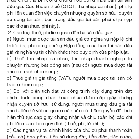
đấu giá. Các khoản thuế (GTGT, thu nhập cá nhân), phí, lệ
phí liên quan đến việc chuyển nhượng quyền sở hữu, quyền
sử dụng tài sản, bên trúng đấu giá tài sản phải chịu nộp
các khoản thuế, phí này).
2. Các loại thuế, phí liên quan đến tài sản đấu giá:
a) Người mua được tài sản đấu giá có nghĩa vụ nộp lệ phí
trước bạ, phí công chứng Hợp đồng mua bán tài sản đấu
giá và nghĩa vụ tài chính khác theo quy định của pháp luật;
b) Thuế thu nhập cá nhân, thu nhập doanh nghiệp từ
chuyển nhượng bất động sản (nếu có) người mua được tài
sản có trách nhiệm nộp;
c) Thuế giá trị gia tăng (VAT), người mua được tài sản có
trách nhiệm nộp;
d) Đối với diện tích đất và công trình xây dựng trên đất
chưa được công nhận hoặc chưa được cấp giấy chứng
nhận quyền sở hữu, sử dụng: người mua trúng đấu giá tài
sản tự liên hệ với cơ quan nhà nước có thẩm quyền để thực
hiện thủ tục cấp giấy chứng nhận và chịu toàn bộ các chi
phí liên quan theo quy định (thuế, phí, lệ phí…);
đ) Các nghĩa vụ tài chính khác của chủ cũ phải thanh toán
(nếu có) bao gồm tiền sử dụng đất, tiền điện, tiền nước,