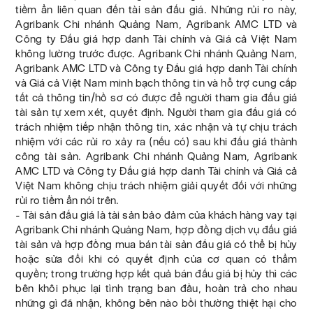
tiềm ẩn liên quan đến tài sản đấu giá. Những rủi ro này,
Agribank Chi nhánh Quảng Nam, Agribank AMC LTD và
Công ty Đấu giá hợp danh Tài chính và Giá cả Việt Nam
không lường trước được. Agribank Chi nhánh Quảng Nam,
Agribank AMC LTD và Công ty Đấu giá hợp danh Tài chính
và Giá cả Việt Nam minh bạch thông tin và hỗ trợ cung cấp
tất cả thông tin/hồ sơ có được để người tham gia đấu giá
tài sản tự xem xét, quyết định. Người tham gia đấu giá có
trách nhiệm tiếp nhận thông tin, xác nhận và tự chịu trách
nhiệm với các rủi ro xảy ra (nếu có) sau khi đấu giá thành
công tài sản. Agribank Chi nhánh Quảng Nam, Agribank
AMC LTD và Công ty Đấu giá hợp danh Tài chính và Giá cả
Việt Nam không chịu trách nhiệm giải quyết đối với những
rủi ro tiềm ẩn nói trên.
- Tài sản đấu giá là tài sản bảo đảm của khách hàng vay tại
Agribank Chi nhánh Quảng Nam, hợp đồng dịch vụ đấu giá
tài sản và hợp đồng mua bán tài sản đấu giá có thể bị hủy
hoặc sửa đổi khi có quyết định của cơ quan có thẩm
quyền; trong trường hợp kết quả bán đấu giá bị hủy thì các
bên khôi phục lại tình trạng ban đầu, hoàn trả cho nhau
những gì đã nhận, không bên nào bồi thường thiệt hại cho