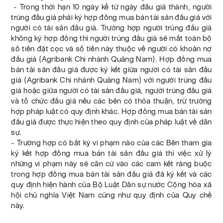
- Trong thời hạn 10 ngày kể từ ngày đấu giá thành, người
trúng đấu giá phải ký hợp đồng mua bán tài sản đấu giá với
người có tài sản đấu giá. Trường hợp người trúng đấu giá
không ký hợp đồng thì người trúng đấu giá sẽ mất toàn bộ
số tiền đặt cọc và số tiền này thuộc về người có khoản nợ
đấu giá (Agribank Chi nhánh Quảng Nam). Hợp đồng mua
bán tài sản đấu giá được ký kết giữa người có tài sản đấu
giá (Agribank Chi nhánh Quảng Nam) với người trúng đấu
giá hoặc giữa người có tài sản đấu giá, người trúng đấu giá
và tổ chức đấu giá nếu các bên có thỏa thuận, trừ trường
hợp pháp luật có quy định khác. Hợp đồng mua bán tài sản
đấu giá được thực hiện theo quy định của pháp luật về dân
sự.
- Trường hợp có bất kỳ vi phạm nào của các Bên tham gia
ký kết hợp đồng mua bán tài sản đấu giá thì việc xử lý
những vi phạm này sẽ căn cứ vào các cam kết ràng buộc
trong hợp đồng mua bán tài sản đấu giá đã ký kết và các
quy định hiện hành của Bộ Luật Dân sự nước Cộng hòa xã
hội chủ nghĩa Việt Nam cũng như quy định của Quy chế
này.