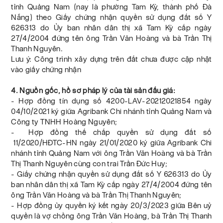
tỉnh Quảng Nam (nay là phường Tam Kỳ, thành phố Đà
Nẵng) theo Giấy chứng nhận quyền sử dụng đất số Y
626313 do Ủy ban nhân dân thị xã Tam Kỳ cấp ngày
27/4/2004 đứng tên ông Trần Văn Hoàng và bà Trần Thị
Thanh Nguyên.
Lưu ý: Công trình xây dựng trên đất chưa được cập nhật
vào giấy chứng nhận
4. Nguồn gốc, hồ sơ pháp lý của tài sản đấu giá:
- Hợp đồng tín dụng số 4200-LAV-20212021854 ngày
04/10/2021 ký giữa Agribank Chi nhánh tỉnh Quảng Nam và
Công ty TNHH Hoàng Nguyên;
- Hợp đồng thế chấp quyền sử dụng đất số
11/2020/HĐTC-HN ngày 21/01/2020 ký giữa Agribank Chi
nhánh tỉnh Quảng Nam với ông Trần Văn Hoàng và bà Trần
Thị Thanh Nguyên cùng con trai Trần Đức Huy;
- Giấy chứng nhận quyền sử dụng đất số Y 626313 do Ủy
ban nhân dân thị xã Tam Kỳ cấp ngày 27/4/2004 đứng tên
ông Trần Văn Hoàng và bà Trần Thị Thanh Nguyên;
- Hợp đồng ủy quyền ký kết ngày 20/3/2023 giữa Bên uỷ
quyền là vợ chồng ông Trần Văn Hoàng, bà Trần Thị Thanh