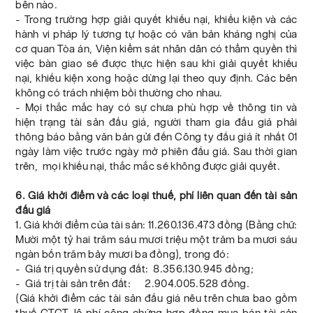
bên nào.
- Trong trường hợp giải quyết khiếu nại, khiếu kiện và các
hành vi pháp lý tương tự hoặc có văn bản kháng nghị của
cơ quan Tòa án, Viện kiểm sát nhân dân có thẩm quyền thì
việc bàn giao sẽ được thực hiện sau khi giải quyết khiếu
nại, khiếu kiện xong hoặc dừng lại theo quy định. Các bên
không có trách nhiệm bồi thường cho nhau.
- Mọi thắc mắc hay có sự chưa phù hợp về thông tin và
hiện trạng tài sản đấu giá, người tham gia đấu giá phải
thông báo bằng văn bản gửi đến Công ty đấu giá ít nhất 01
ngày làm việc trước ngày mở phiên đấu giá. Sau thời gian
trên, mọi khiếu nại, thắc mắc sẽ không được giải quyết.
6. Giá khởi điểm và các loại thuế, phí liên quan đến tài sản
đấu giá
1. Giá khởi điểm của tài sản: 11.260.136.473 đồng (Bằng chữ:
Mười một tỷ hai trăm sáu mươi triệu một trăm ba mươi sáu
ngàn bốn trăm bảy mươi ba đồng), trong đó:
- Giá trị quyền sử dụng đất: 8.356.130.945 đồng;
- Giá trị tài sản trên đất: 2.904.005.528 đồng.
(Giá khởi điểm các tài sản đấu giá nêu trên chưa bao gồm
thuế GTGT, lệ phí công chứng hợp đồng mua bán tài sản