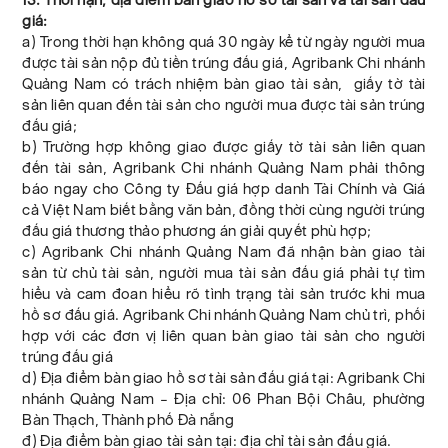
giá:
a) Trong thời hạn không quá 30 ngày kể từ ngày người mua
được tài sản nộp đủ tiền trúng đấu giá, Agribank Chi nhánh
Quảng Nam có trách nhiệm bàn giao tài sản, giấy tờ tài
sản liên quan đến tài sản cho người mua được tài sản trúng
đấu giá;
b) Trường hợp không giao được giấy tờ tài sản liên quan
đến tài sản, Agribank Chi nhánh Quảng Nam phải thông
báo ngay cho Công ty Đấu giá hợp danh Tài Chính và Giá
cả Việt Nam biết bằng văn bản, đồng thời cùng người trúng
đấu giá thương thảo phương án giải quyết phù hợp;
c) Agribank Chi nhánh Quảng Nam đã nhận bàn giao tài
sản từ chủ tài sản, người mua tài sản đấu giá phải tự tìm
hiểu và cam đoan hiểu rõ tình trạng tài sản trước khi mua
hồ sơ đấu giá. Agribank Chi nhánh Quảng Nam chủ trì, phối
hợp với các đơn vị liên quan bàn giao tài sản cho người
trúng đấu giá
d) Địa điểm bàn giao hồ sơ tài sản đấu giá tại: Agribank Chi
nhánh Quảng Nam – Địa chỉ: 06 Phan Bội Châu, phường
Bàn Thạch, Thành phố Đà nẵng
đ) Địa điểm bàn giao tài sản tại: địa chỉ tài sản đấu giá.