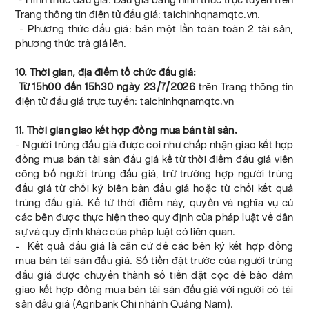
Trang thông tin điện tử đấu giá: taichinhqnamqtc.vn.
- Phương thức đấu giá: bán một lần toàn toàn 2 tài sản,
phương thức trả giá lên.
10. Thời gian, địa điểm tổ chức đấu giá:
Từ 15h00 đến 15h30 ngày 23/7/2026
trên Trang thông tin
điện tử đấu giá trực tuyến: taichinhqnamqtc.vn
11. Thời gian giao kết hợp đồng mua bán tài sản.
- Người trúng đấu giá được coi như chấp nhận giao kết hợp
đồng mua bán tài sản đấu giá kể từ thời điểm đấu giá viên
công bố người trúng đấu giá, trừ trường hợp người trúng
đấu giá từ chối ký biên bản đấu giá hoặc từ chối kết quả
trúng đấu giá. Kể từ thời điểm này, quyền và nghĩa vụ củ
các bên được thực hiện theo quy định của pháp luật về dân
sự và quy định khác của pháp luật có liên quan.
- Kết quả đấu giá là căn cứ để các bên ký kết hợp đồng
mua bán tài sản đấu giá. Số tiền đặt trước của người trúng
đấu giá được chuyển thành số tiền đặt cọc để bảo đảm
giao kết hợp đồng mua bán tài sản đấu giá với người có tài
sản đấu giá (Agribank Chi nhánh Quảng Nam).