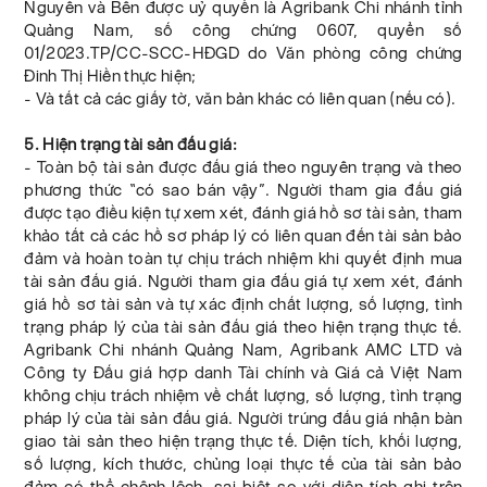
Nguyên và Bên được uỷ quyền là Agribank Chi nhánh tỉnh
Quảng Nam, số công chứng 0607, quyển số
01/2023.TP/CC-SCC-HĐGD do Văn phòng công chứng
Đinh Thị Hiền thực hiện;
- Và tất cả các giấy tờ, văn bản khác có liên quan (nếu có).
5. Hiện trạng tài sản đấu giá:
- Toàn bộ tài sản được đấu giá theo nguyên trạng và theo
phương thức “có sao bán vậy”. Người tham gia đấu giá
được tạo điều kiện tự xem xét, đánh giá hồ sơ tài sản, tham
khảo tất cả các hồ sơ pháp lý có liên quan đến tài sản bảo
đảm và hoàn toàn tự chịu trách nhiệm khi quyết định mua
tài sản đấu giá. Người tham gia đấu giá tự xem xét, đánh
giá hồ sơ tài sản và tự xác định chất lượng, số lượng, tình
trạng pháp lý của tài sản đấu giá theo hiện trạng thực tế.
Agribank Chi nhánh Quảng Nam, Agribank AMC LTD và
Công ty Đấu giá hợp danh Tài chính và Giá cả Việt Nam
không chịu trách nhiệm về chất lượng, số lượng, tình trạng
pháp lý của tài sản đấu giá. Người trúng đấu giá nhận bàn
giao tài sản theo hiện trạng thực tế. Diện tích, khối lượng,
số lượng, kích thước, chủng loại thực tế của tài sản bảo
đảm có thể chênh lệch, sai biệt so với diện tích ghi trên