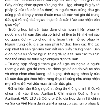
Giấy chứng nhận quyền sử dụng đất... (gọi chung là giấy tờ
pháp lý của tài sản bảo đảm) thì người mua trúng đấu giá
cũng phải đồng ý chấp thuận mua tài sản với giá đã trúng
đấu giá và nhận bàn giao thực tế tài sản (“có sao nhận bàn
giao vậy”).
- Trường hợp tài sản bảo đảm chưa hoàn thiện pháp lý,
người mua tài sản đấu giá có trách nhiệm tự liên hệ với các
cơ quan, đơn vị có chức năng hoàn thiện hồ sơ pháp lý.
Người trúng đấu giá tài sản phải tự thực hiện các thủ tục
cập nhật tài sản gắn liền trên đất vào Giấy chứng nhận. Bên
A có nghĩa vụ hỗ trợ người trúng đấu giá tài sản các thủ tục
xóa thế chấp để thực hiện chuyển dịch tài sản.
- Trường hợp đồng ý tham gia đấu giá có nghĩa là người
tham gia đấu giá đã xem xét, đánh giá hồ sơ đối với tài sản
và chấp nhận chất lượng, số lượng, tình trạng pháp lý của
tài sản đấu giá theo hiện trạng thực tế cũng như chấp nhận
mọi rủi ro đối với việc mua tài sản đấu giá.
- Rủi ro tiềm ẩn: Bằng nguồn thông tin không chính thức và
chưa thể xác thực, Agribank Chi nhánh Quảng Nam,
Agribank AMC LTD và Công ty Đấu giá hợp danh Tài chính
và Giá cả Việt Nam đánh giá khả năng có các rủi ro pháp lý