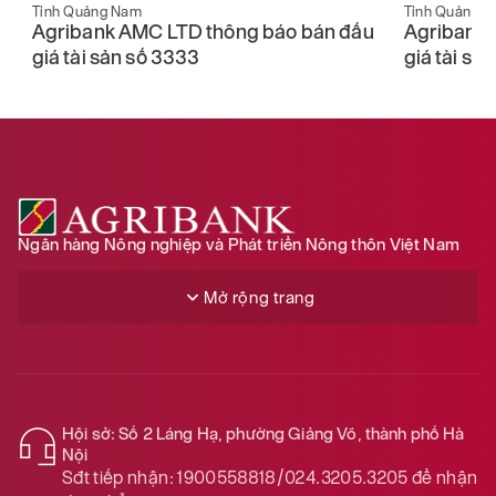
Tỉnh Quảng Nam
Tỉnh Quảng 
u
Agribank AMC LTD thông báo bán đấu
Agribank 
giá tài sản số 3333
giá tài sả
Ngân hàng Nông nghiệp và Phát triển Nông thôn Việt Nam
Mở rộng trang
Hội sở: Số 2 Láng Hạ, phường Giảng Võ, thành phố Hà
Nội
Sđt tiếp nhận:
1900558818/024.3205.3205
để nhận