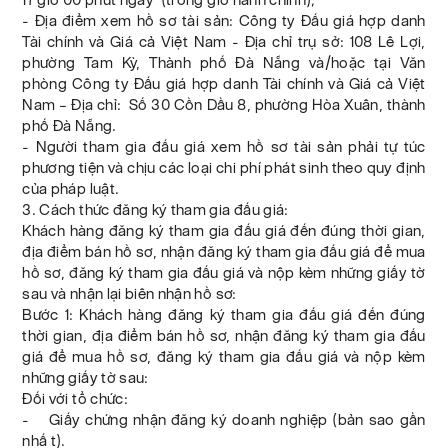
- Địa điểm xem hồ sơ tài sản: Công ty Đấu giá hợp danh
Tài chính và Giá cả Việt Nam - Địa chỉ trụ sở: 108 Lê Lợi,
phường Tam Kỳ, Thành phố Đà Nẵng và/hoặc tại Văn
phòng Công ty Đấu giá hợp danh Tài chính và Giá cả Việt
Nam – Địa chỉ: Số 30 Cồn Dầu 8, phường Hòa Xuân, thành
phố Đà Nẵng.
- Người tham gia đấu giá xem hồ sơ tài sản phải tự túc
phương tiện và chịu các loại chi phí phát sinh theo quy định
của pháp luật.
3. Cách thức đăng ký tham gia đấu giá:
Khách hàng đăng ký tham gia đấu giá đến đúng thời gian,
địa điểm bán hồ sơ, nhận đăng ký tham gia đấu giá để mua
hồ sơ, đăng ký tham gia đấu giá và nộp kèm những giấy tờ
sau và nhận lại biên nhận hồ sơ:
Bước 1: Khách hàng đăng ký tham gia đấu giá đến đúng
thời gian, địa điểm bán hồ sơ, nhận đăng ký tham gia đấu
giá để mua hồ sơ, đăng ký tham gia đấu giá và nộp kèm
những giấy tờ sau:
Đối với tổ chức:
- Giấy chứng nhận đăng ký doanh nghiệp (bản sao gần
nhấ t).