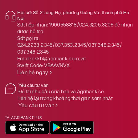
Hội sở: Số 2 Láng Hạ, phường Giảng Võ, thành phố Hà
Nội
Sđt tiếp nhận:
1900558818/024.3205.3205
để nhận
được hỗ trợ
Sđt gọi ra:
024.2233.2345/037.353.2345/037.348.2345/
037.346.2345
Email:
cskh@agribank.com.vn
Swift Code:
VBAAVNVX
Liên hệ ngay
Yêu cầu tư vấn
Để lại nhu cầu của bạn và Agribank sẽ
liên hệ lại trong khoảng thời gian sớm nhất
Yêu cầu tư vấn
TẢI AGRIBANK PLUS