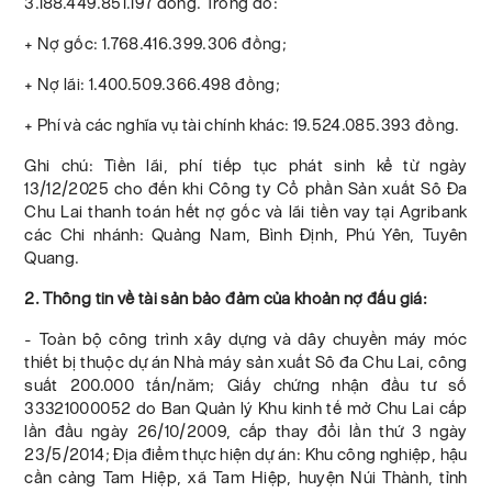
3.188.449.851.197 đồng. Trong đó:
+ Nợ gốc: 1.768.416.399.306 đồng;
+ Nợ lãi: 1.400.509.366.498 đồng;
+ Phí và các nghĩa vụ tài chính khác: 19.524.085.393 đồng.
Ghi chú: Tiền lãi, phí tiếp tục phát sinh kể từ ngày
13/12/2025 cho đến khi Công ty Cổ phần Sản xuất Sô Đa
Chu Lai thanh toán hết nợ gốc và lãi tiền vay tại Agribank
các Chi nhánh: Quảng Nam, Bình Định, Phú Yên, Tuyên
Quang.
2. Thông tin về tài sản bảo đảm của khoản nợ đấu giá:
- Toàn bộ công trình xây dựng và dây chuyền máy móc
thiết bị thuộc dự án Nhà máy sản xuất Sô đa Chu Lai, công
suất 200.000 tấn/năm; Giấy chứng nhận đầu tư số
33321000052 do Ban Quản lý Khu kinh tế mở Chu Lai cấp
lần đầu ngày 26/10/2009, cấp thay đổi lần thứ 3 ngày
23/5/2014; Địa điểm thực hiện dự án: Khu công nghiệp, hậu
cần cảng Tam Hiệp, xã Tam Hiệp, huyện Núi Thành, tỉnh