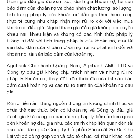
tham gia đấu giá đã xem xét, đánh giá khoản nợ, tài sản
bảo đảm của khoản nợ và chấp nhận chất lượng, số lượng,
tình trạng pháp lý của khoản nợ đấu giá theo hiện trạng
thực tế cũng như chấp nhận mọi rủi ro đối với việc mua
khoản nợ đấu giá. Người tham gia đấu giá không có quyền
khiếu nại, khiếu kiện và không có các hình thức pháp lý
tương tự đối với tình trạng pháp lý của khoản nợ, của tài
sản bảo đảm của khoản nợ và mọi rủi ro phát sinh đối với
khoản nợ, tài sản bảo đảm của khoản nợ.
Agribank Chi nhánh Quảng Nam, Agribank AMC LTD và
Công ty đấu giá không chịu trách nhiệm về những rủi ro
pháp lý khoản nợ, thay đổi trên thực địa của tài sản bảo
đảm của khoản nợ và các rủi ro tiềm ẩn của khoản nợ đấu
giá.
Rủi ro tiềm ẩn: Bằng nguồn thông tin không chính thức và
chưa thể xác thực, bên có khoản nợ và Công ty đấu giá
đánh giá khả năng có các rủi ro pháp lý tiềm ẩn liên quan
đến khoản nợ đấu giá như: các tranh chấp liên quan đến tài
sản bảo đảm giữa Công ty Cổ phần Sản xuất Sô Đa Chu
Lai với cổ đông góp vốn và các tổ chức, cá nhân khác; các