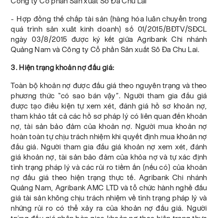
Công ty Cổ phần Sản xuất Sô Đa Chu Lai
- Hợp đồng thế chấp tài sản (hàng hóa luân chuyển trong
quá trình sản xuât kinh doanh) số 01/2015/BĐTV/SĐCL
ngày 03/8/2015 được ký kết giữa Agribank Chi nhánh
Quảng Nam và Công ty Cổ phần Sản xuất Sô Đa Chu Lai.
3. Hiện trạng khoản nợ đấu giá:
Toàn bộ khoản nợ được đấu giá theo nguyên trạng và theo
phương thức “có sao bán vậy”. Người tham gia đấu giá
được tạo điều kiện tự xem xét, đánh giá hồ sơ khoản nợ,
tham khảo tất cả các hồ sơ pháp lý có liên quan đến khoản
nợ, tài sản bảo đảm của khoản nợ. Người mua khoản nợ
hoàn toàn tự chịu trách nhiệm khi quyết định mua khoản nợ
đấu giá. Người tham gia đấu giá khoản nợ xem xét, đánh
giá khoản nợ, tài sản bảo đảm của khỏa nợ và tự xác định
tình trạng pháp lý và các rủi ro tiềm ấn (nếu có) của khoản
nợ đấu giá theo hiện trạng thực tế. Agribank Chi nhánh
Quảng Nam, Agribank AMC LTD và tổ chức hành nghề đấu
giá tài sản không chịu trách nhiệm về tình trạng pháp lý và
những rủi ro có thể xảy ra của khoản nợ đấu giá. Người