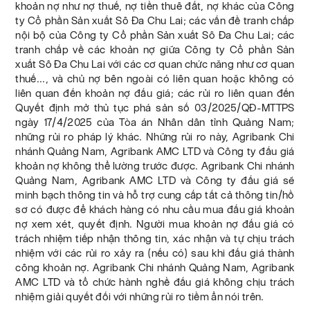
khoản nợ như nợ thuế, nợ tiền thuê đất, nợ khác của Công
ty Cổ phần Sản xuất Sô Đa Chu Lai; các vấn đề tranh chấp
nội bộ của Công ty Cổ phần Sản xuất Sô Đa Chu Lai; các
tranh chấp về các khoản nợ giữa Công ty Cổ phần Sản
xuất Sô Đa Chu Lai với các cơ quan chức năng như cơ quan
thuế..., và chủ nợ bên ngoài có liên quan hoặc không có
liên quan đến khoản nợ đấu giá; các rủi ro liên quan đến
Quyết định mở thủ tục phá sản số 03/2025/QĐ-MTTPS
ngày 17/4/2025 của Tòa án Nhân dân tỉnh Quảng Nam;
những rủi ro pháp lý khác. Những rủi ro này, Agribank Chi
nhánh Quảng Nam, Agribank AMC LTD và Công ty đấu giá
khoản nợ không thể lường trước được. Agribank Chi nhánh
Quảng Nam, Agribank AMC LTD và Công ty đấu giá sẽ
minh bạch thông tin và hỗ trợ cung cấp tất cả thông tin/hồ
sơ có được để khách hàng có nhu cầu mua đấu giá khoản
nợ xem xét, quyết định. Người mua khoản nợ đấu giá có
trách nhiệm tiếp nhận thông tin, xác nhận và tự chịu trách
nhiệm với các rủi ro xảy ra (nếu có) sau khi đấu giá thành
công khoản nợ. Agribank Chi nhánh Quảng Nam, Agribank
AMC LTD và tổ chức hành nghề đấu giá không chịu trách
nhiệm giải quyết đối với những rủi ro tiềm ẩn nói trên.