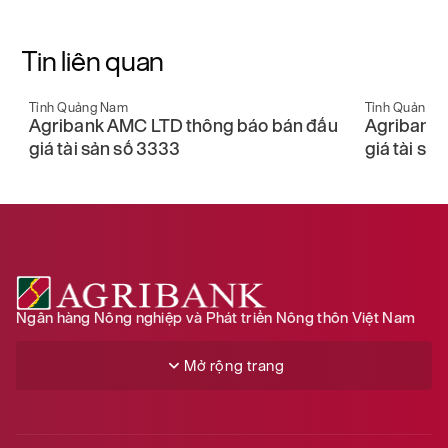
Tin liên quan
Tỉnh Quảng Nam
Tỉnh Quảng 
u
Agribank AMC LTD thông báo bán đấu
Agribank 
giá tài sản số 3333
giá tài sả
Ngân hàng Nông nghiệp và Phát triển Nông thôn Việt Nam
Mở rộng trang