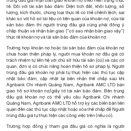
trúng đấu giá nhận bàn giao khoản nợ theo hiện trạng thực
tế. Đối với tài sản bảo đảm: Diện tích đất, khối lượng, số
lượng, kích thước, chủng loại thực tế có thể chênh lệch, sai
khác so với hồ sơ tài liệu có liên quan của khoản nợ, của tài
sản bảo đảm thì người trúng đấu giá cũng phải đồng ý
chấp thuận và nhận bàn giao (“có sao nhận bàn giao vậy”)
thực tế khoản nợ và tài sản bảo đảm của khoản nợ.
Trường hợp khoản nợ hoặc tài sản bảo đảm của khoản nợ
chưa hoàn thiện pháp lý, người mua khoản nợ đấu giá có
trách nhiệm tự liên hệ với chủ sở hữu tài sản (cũ) và các cơ
quan, đơn vị có chức năng hoàn thiện hồ sơ pháp lý. Người
trúng đấu giá khoản nợ phải tự thực hiện các thủ tục cập
nhật bảo đảm, cập nhật lại bên nhận thế chấp sau khi
Agribank Chi nhánh Quảng Nam, Agribank AMC LTD bàn
giao hồ sơ khoản nợ/giấy tờ tài sản bảo đảm. Bên trúng
đấu giá khoản nợ có thể yêu cầu Agribank Chi nhánh
Quảng Nam, Agribank AMC LTD hỗ trợ ký các biên bản liên
quan đến các thủ tục cập nhật hoặc xóa thế chấp để Người
trúng đấu giá tự thực hiện các công việc trên (nếu có).
Trường hợp đồng ý tham gia đấu giá có nghĩa là người