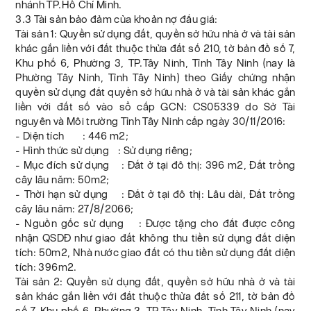
nhánh TP.Hồ Chí Minh.
3.3 Tài sản bảo đảm của khoản nợ đấu giá:
Tài sản 1: Quyền sử dụng đất, quyền sở hữu nhà ở và tài sản
khác gắn liền với đất thuộc thửa đất số 210, tờ bản đồ số 7,
Khu phố 6, Phường 3, TP.Tây Ninh, Tỉnh Tây Ninh (nay là
Phường Tây Ninh, Tỉnh Tây Ninh) theo Giấy chứng nhận
quyền sử dụng đất quyền sở hữu nhà ở và tài sản khác gắn
liền với đất số vào sổ cấp GCN: CS05339 do Sở Tài
nguyên và Môi trường Tỉnh Tây Ninh cấp ngày 30/11/2016:
- Diện tích : 446 m2;
- Hình thức sử dụng : Sử dụng riêng;
- Mục đích sử dụng : Đất ở tại đô thị: 396 m2, Đất trồng
cây lâu năm: 50m2;
- Thời hạn sử dụng : Đất ở tại đô thị: Lâu dài, Đất trồng
cây lâu năm: 27/8/2066;
- Nguồn gốc sử dụng : Được tặng cho đất được công
nhận QSDĐ như giao đất không thu tiền sử dụng đất diện
tích: 50m2, Nhà nước giao đất có thu tiền sử dụng đất diện
tích: 396m2.
Tài sản 2: Quyền sử dụng đất, quyền sở hữu nhà ở và tài
sản khác gắn liền với đất thuộc thửa đất số 211, tờ bản đồ
số 7, Khu phố 6, Phường 3, TP.Tây Ninh, Tỉnh Tây Ninh (nay