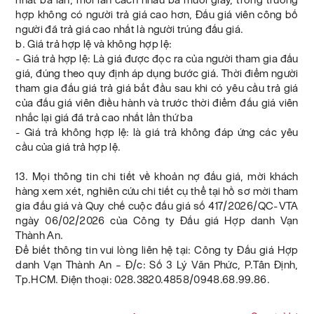
hợp không có người trả giá cao hơn, Đấu giá viên công bố
người đã trả giá cao nhất là người trúng đấu giá.
b. Giá trả hợp lệ và không hợp lệ:
- Giá trả hợp lệ: Là giá được đọc ra của người tham gia đấu
giá, đúng theo quy định áp dụng bước giá. Thời điểm người
tham gia đấu giá trả giá bắt đầu sau khi có yêu cầu trả giá
của đấu giá viên điều hành và trước thời điểm đấu giá viên
nhắc lại giá đã trả cao nhất lần thứ ba
- Giá trả không hợp lệ: là giá trả không đáp ứng các yêu
cầu của giá trả hợp lệ.
13. Mọi thông tin chi tiết về khoản nợ đấu giá, mời khách
hàng xem xét, nghiên cứu chi tiết cụ thể tại hồ sơ mời tham
gia đấu giá và Quy chế cuộc đấu giá số 417/2026/QC-VTA
ngày 06/02/2026 của Công ty Đấu giá Hợp danh Vạn
Thành An.
Để biết thông tin vui lòng liên hệ tại: Công ty Đấu giá Hợp
danh Vạn Thành An – Đ/c: Số 3 Lý Văn Phức, P.Tân Định,
Tp.HCM. Điện thoại: 028.3820.4858/0948.68.99.86.