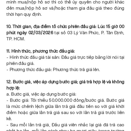
mình mua/nộp hồ sơ thì có thể ủy quyền cho người khác
đến mua/nộp hồ sơ và/hoặc tham gia đấu giá theo đúng
thời hạn quy định.
10. Thời gian, địa điểm tổ chức phiên đấu giá: Lúc 15 giờ 00
phút ngày 02/03/2026
tại số 03 Lý Văn Phức, P. Tân Định,
TP. HCM.
11. Hình thức, phương thức đấu giá:
- Hình thức đấu giá tài sản: Đấu giá trực tiếp bằng lời nói tại
phiên đấu giá.
- Phương thức đấu giá: Phương thức trả giá lên.
12. Bước giá, việc áp dựng bước giá; giá trả hợp lệ và không
hợp lệ:
a. Bước giá, việc áp dụng bước giá:
- Bước giá: Tối thiểu 50.000.000 đồng/bước giá. Bước giá
là mức chênh lệch giữa lần trả giá đầu tiên so với giá khởi
điểm hoặc giữa lần trả giá sau so với lần trả giá trước liền
kề.
- Sau mỗi lần trả giá, Đấu giá viên nhắc lại giá đã trả cao
nhất ba lần, mỗi lần cách nhau ba mươi giây, trong trường