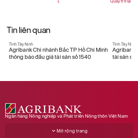
Quay trở lại
Tin liên quan
Tỉnh Tây Ninh
Tỉnh Tây Ninh
nh
Agribank Chi nhánh Bắc TP Hồ Chí Minh
Agribank 
thông báo đấu giá tài sản số 1540
tài sản số
Ngân hàng Nông nghiệp và Phát triển Nông thôn Việt Nam
Mở rộng trang