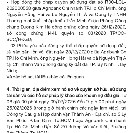
- Hợp đồng thế chấp quyền sử dụng đất số 1700-LCL-
202000538 giữa Agribank Chi nhánh TP.Hồ Chí Minh, ông
Nguyễn Hồng Hải và bà Nguyễn Thị Á và Công ty TNHH
Thương mại Xuất nhập khẩu Trần Minh được Phòng Công
chứng Dương Kim Hà công chứng cùng ngày 26/12/2020,
số công chứng 1441, quyển số 03/2020 TP/CC-
SCC/HĐGD;
- 02 Phiếu yêu cầu đăng ký thế chấp quyền sử dụng đất,
tài sản gắn liền với đất ngày 28/12/2020 giữa Agribank Cn
TP.Hồ Chí Minh, ông Nguyễn Hồng Hải và bà Nguyễn Thị Á
tại Chi nhánh Văn phòng đăng ký đất đai TP.Tây Ninh, T.Tây
Ninh;
Và các hồ sơ, tài liệu khác có liên quan.
4. Thời gian, địa điểm xem hồ sơ về quyền sở hữu, sử dụng
tài sản và các hồ sơ pháp lý khác của khoản nợ đấu giá:
Từ
08 giờ 00 phút ngày 09/02/2026 đến 17 giờ 00 phút ngày
25/02/2026 (trong giờ hành chính các ngày làm việc), tại
Công ty Đấu giá Hợp danh Vạn Thành An - Địa chỉ: số 3 Lý
Văn Phức, P.Tân Định, Tp.HCM hoặc Agribank Chi nhánh
Tp. Hồ Chí Minh (Đ/c: Số 20 đường Võ Văn Kiệt, Phường
Bến Thành, Tp.HCM).