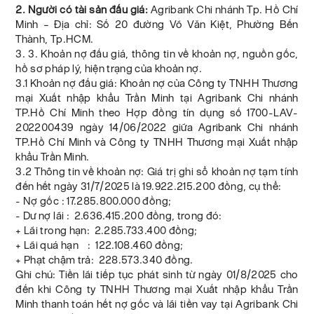
2. Người có tài sản đấu giá:
Agribank Chi nhánh Tp. Hồ Chí
Minh – Địa chỉ: Số 20 đường Võ Văn Kiệt, Phường Bến
Thành, Tp.HCM.
3. 3. Khoản nợ đấu giá, thông tin về khoản nợ, nguồn gốc,
hồ sơ pháp lý, hiện trạng của khoản nợ.
3.1 Khoản nợ đấu giá: Khoản nợ của Công ty TNHH Thương
mại Xuất nhập khẩu Trần Minh tại Agribank Chi nhánh
TP.Hồ Chí Minh theo Hợp đồng tín dụng số 1700-LAV-
202200439 ngày 14/06/2022 giữa Agribank Chi nhánh
TP.Hồ Chí Minh và Công ty TNHH Thương mại Xuất nhập
khẩu Trần Minh.
3.2 Thông tin về khoản nợ: Giá trị ghi sổ khoản nợ tạm tính
đến hết ngày 31/7/2025 là 19.922.215.200 đồng, cụ thể:
- Nợ gốc : 17.285.800.000 đồng;
- Dư nợ lãi : 2.636.415.200 đồng, trong đó:
+ Lãi trong hạn: 2.285.733.400 đồng;
+ Lãi quá hạn : 122.108.460 đồng;
+ Phạt chậm trả: 228.573.340 đồng.
Ghi chú: Tiền lãi tiếp tục phát sinh từ ngày 01/8/2025 cho
đến khi Công ty TNHH Thương mại Xuất nhập khẩu Trần
Minh thanh toán hết nợ gốc và lãi tiền vay tại Agribank Chi