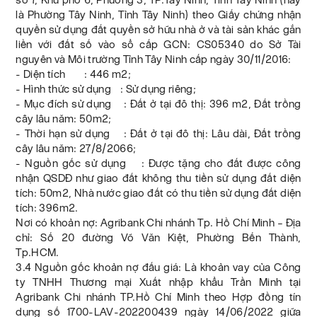
là Phường Tây Ninh, Tỉnh Tây Ninh) theo Giấy chứng nhận
quyền sử dụng đất quyền sở hữu nhà ở và tài sản khác gắn
liền với đất số vào sổ cấp GCN: CS05340 do Sở Tài
nguyên và Môi trường Tỉnh Tây Ninh cấp ngày 30/11/2016:
- Diện tích : 446 m2;
- Hình thức sử dụng : Sử dụng riêng;
- Mục đích sử dụng : Đất ở tại đô thị: 396 m2, Đất trồng
cây lâu năm: 50m2;
- Thời hạn sử dụng : Đất ở tại đô thị: Lâu dài, Đất trồng
cây lâu năm: 27/8/2066;
- Nguồn gốc sử dụng : Được tặng cho đất được công
nhận QSDĐ như giao đất không thu tiền sử dụng đất diện
tích: 50m2, Nhà nước giao đất có thu tiền sử dụng đất diện
tích: 396m2.
Nơi có khoản nợ: Agribank Chi nhánh Tp. Hồ Chí Minh – Địa
chỉ: Số 20 đường Võ Văn Kiệt, Phường Bến Thành,
Tp.HCM.
3.4 Nguồn gốc khoản nợ đấu giá: Là khoản vay của Công
ty TNHH Thương mại Xuất nhập khẩu Trần Minh tại
Agribank Chi nhánh TP.Hồ Chí Minh theo Hợp đồng tín
dụng số 1700-LAV-202200439 ngày 14/06/2022 giữa