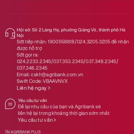
Hội sở: Số 2 Láng Hạ, phường Giảng Võ, thành phố Hà
Nội
Sđt tiếp nhận:
1900558818/024.3205.3205
để nhận
được hỗ trợ
Sđt gọi ra:
024.2233.2345/037.353.2345/037.348.2345/
037.346.2345
Email:
cskh@agribank.com.vn
Swift Code:
VBAAVNVX
Liên hệ ngay
Yêu cầu tư vấn
Để lại nhu cầu của bạn và Agribank sẽ
liên hệ lại trong khoảng thời gian sớm nhất
Yêu cầu tư vấn
TẢI AGRIBANK PLUS