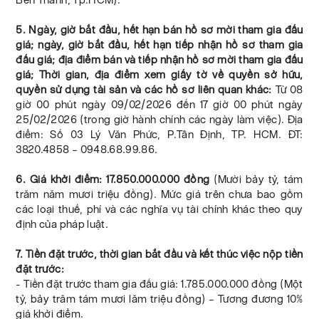
5. Ngày, giờ bắt đầu, hết hạn bán hồ sơ mời tham gia đấu
giá; ngày, giờ bắt đầu, hết hạn tiếp nhận hồ sơ tham gia
đấu giá; địa điểm bán và tiếp nhận hồ sơ mời tham gia đấu
giá; Thời gian, địa điểm xem giấy tờ về quyền sở hữu,
quyền sử dụng tài sản và các hồ sơ liên quan khác:
Từ 08
giờ 00 phút ngày 09/02/2026 đến 17 giờ 00 phút ngày
25/02/2026 (trong giờ hành chính các ngày làm việc). Địa
điểm: Số 03 Lý Văn Phức, P.Tân Định, TP. HCM. ĐT:
3820.4858 – 0948.68.99.86.
6. Giá khởi điểm: 17.850.000.000 đồng
(Mười bảy tỷ, tám
trăm năm mươi triệu đồng). Mức giá trên chưa bao gồm
các loại thuế, phí và các nghĩa vụ tài chính khác theo quy
định của pháp luật.
7. Tiền đặt trước, thời gian bắt đầu và kết thúc việc nộp tiền
đặt trước:
- Tiền đặt trước tham gia đấu giá: 1.785.000.000 đồng (Một
tỷ, bảy trăm tám mươi lăm triệu đồng) – Tương đương 10%
giá khởi điểm.