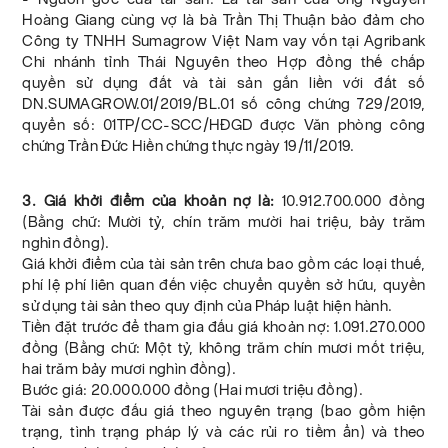
Hoàng Giang cùng vợ là bà Trần Thị Thuận bảo đảm cho
Công ty TNHH Sumagrow Việt Nam vay vốn tại Agribank
Chi nhánh tỉnh Thái Nguyên theo Hợp đồng thế chấp
quyền sử dụng đất và tài sản gắn liền với đất số
DN.SUMAGROW.01/2019/BL.01 số công chứng 729/2019,
quyển số: 01TP/CC-SCC/HĐGD được Văn phòng công
chứng Trần Đức Hiền chứng thực ngày 19/11/2019.
3. Giá khởi điểm của khoản nợ là:
10.912.700.000 đồng
(Bằng chữ: Mười tỷ, chín trăm mười hai triệu, bảy trăm
nghìn đồng).
Giá khởi điểm của tài sản trên chưa bao gồm các loại thuế,
phí lệ phí liên quan đến việc chuyển quyền sở hữu, quyền
sử dụng tài sản theo quy định của Pháp luật hiện hành.
Tiền đặt trước để tham gia đấu giá khoản nợ: 1.091.270.000
đồng (Bằng chữ: Một tỷ, không trăm chín mươi mốt triệu,
hai trăm bảy mươi nghìn đồng).
Bước giá: 20.000.000 đồng (Hai mươi triệu đồng).
Tài sản được đấu giá theo nguyên trạng (bao gồm hiện
trạng, tình trạng pháp lý và các rủi ro tiềm ẩn) và theo