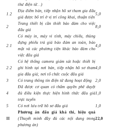
thư điện tử…)
Địa điểm bán, tiếp nhận hồ sơ tham gia đấu
1.2
5,0
giá được bố trí ở vị trí công khai, thuận tiện
Trang thiết bị cần thiết bảo đảm cho việc
2
8,0
đấu giá
Có máy in, máy vi tính, máy chiếu, thùng
đựng phiếu trả giá bảo đảm an toàn, bảo
2.1
4,0
mật và các phương tiện khác bảo đảm cho
việc đấu giá
Có hệ thống camera giám sát hoặc thiết bị
2.2
ghi hình tại nơi bán, tiếp nhận hồ sơ tham
4,0
gia đấu giá; nơi tổ chức cuộc đấu giá
3
Có trang thông tin điện tử đang hoạt động
2,0
Đã được cơ quan có thẩm quyền phê duyệt
4
đủ điều kiện thực hiện hình thức đấu giá
1,0
trực tuyến
5
Có nơi lưu trữ hồ sơ đấu giá
1,0
Phương án đấu giá khả thi, hiệu quả
II
(Thuyết minh đầy đủ các nội dung trong
22,0
phương án)