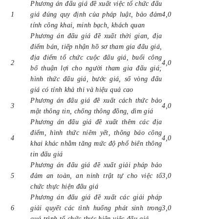
Phương án đấu giá đề xuất việc tổ chức đấu
1
giá đúng quy định của pháp luật, bảo đảm
4,0
tính công khai, minh bạch, khách quan
Phương án đấu giá đề xuất thời gian, địa
điểm bán, tiếp nhận hồ sơ tham gia đấu giá,
địa điểm tổ chức cuộc đấu giá, buổi công
2
4,0
bố thuận lợi cho người tham gia đấu giá;
hình thức đấu giá, bước giá, số vòng đấu
giá có tính khả thi và hiệu quả cao
Phương án đấu giá đề xuất cách thức bảo
3
4,0
mật thông tin, chống thông đồng, dìm giá
Phương án đấu giá đề xuất thêm các địa
điểm, hình thức niêm yết, thông báo công
4
4,0
khai khác nhằm tăng mức độ phổ biến thông
tin đấu giá
Phương án đấu giá đề xuất giải pháp bảo
5
đảm an toàn, an ninh trật tự cho việc tổ
3,0
chức thực hiện đấu giá
Phương án đấu giá đề xuất các giải pháp
6
giải quyết các tình huống phát sinh trong
3,0
quá trình tổ chức thực hiện việc đấu giá