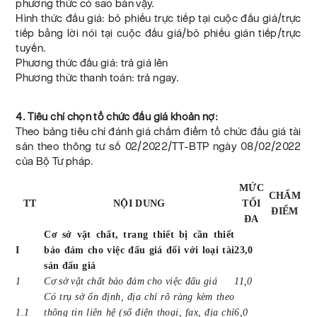
phương thức có sao bán vậy.
Hình thức đấu giá: bỏ phiếu trực tiếp tại cuộc đấu giá/trực
tiếp bằng lời nói tại cuộc đấu giá/bỏ phiếu gián tiếp/trực
tuyến.
Phương thức đấu giá: trả giá lên
Phương thức thanh toán: trả ngay.
4. Tiêu chí chọn tổ chức đấu giá khoản nợ:
Theo bảng tiêu chí đánh giá chấm điểm tổ chức đấu giá tài
sản theo thông tư số 02/2022/TT-BTP ngày 08/02/2022
của Bộ Tư pháp.
MỨC
CHẤM
TT
NỘI DUNG
TỐI
ĐIỂM
ĐA
Cơ sở vật chất, trang thiết bị cần thiết
I
bảo đảm cho việc đấu giá đối với loại tài
23,0
sản đấu giá
1
Cơ sở vật chất bảo đảm cho việc đấu giá
11,0
Có trụ sở ổn định, địa chỉ rõ ràng kèm theo
1.1
thông tin liên hệ (số điện thoại, fax, địa chỉ
6,0