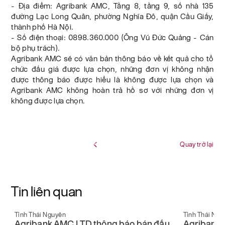
- Địa điểm: Agribank AMC, Tầng 8, tầng 9, số nhà 135
đường Lạc Long Quân, phường Nghĩa Đô, quận Cầu Giấy,
thành phố Hà Nội.
- Số điện thoại: 0898.360.000 (Ông Vũ Đức Quảng - Cán
bộ phụ trách).
Agribank AMC sẽ có văn bản thông báo về kết quả cho tổ
chức đấu giá được lựa chọn, những đơn vị không nhận
được thông báo được hiểu là không được lựa chọn và
Agribank AMC không hoàn trả hồ sơ với những đơn vị
không được lựa chọn.
Quay trở lại
Tin liên quan
Tỉnh Thái Nguyên
Tỉnh Thái Ngu
Agribank AMC LTD thông báo bán đấu
Agribank 