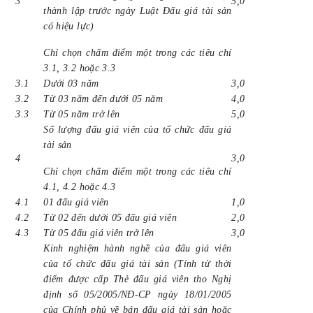
3
5,0
thành lập trước ngày Luật Đấu giá tài sản
có hiệu lực)
Chỉ chọn chấm điểm một trong các tiêu chí
3.1, 3.2 hoặc 3.3
3.1
Dưới 03 năm
3,0
3.2
Từ 03 năm đến dưới 05 năm
4,0
3.3
Từ 05 năm trở lên
5,0
Số lượng đấu giá viên của tổ chức đấu giá
tài sản
4
3,0
Chỉ chọn chấm điểm một trong các tiêu chí
4.1, 4.2 hoặc 4.3
4.1
01 đấu giá viên
1,0
4.2
Từ 02 đến dưới 05 đấu giá viên
2,0
4.3
Từ 05 đấu giá viên trở lên
3,0
Kinh nghiệm hành nghề của đấu giá viên
của tổ chức đấu giá tài sản (Tính từ thời
điểm được cấp Thẻ đấu giá viên tho Nghị
định số 05/2005/NĐ-CP ngày 18/01/2005
của Chính phủ về bán đấu giá tài sản hoặc