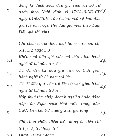
đăng ký danh sách đấu giá viên tại Sở Tư
5
4,0
pháp theo Nghị định số 17/2010/NĐ-CP
ngày 04/03/2010 của Chính phủ về ban đấu
giá tài sản hoặc Thẻ đấu giá viên theo Luật
Đấu giá tài sản)
Chỉ chọn chấm điểm một trong các tiêu chí
5.1, 5.2 hoặc 5.3
Không có đấu giá viên có thời gian hành
5.1
2,0
nghề từ 03 năm trở lên
Từ 01 đến 02 đấu giá viên có thời gian
5.2
3,0
hành nghề từ 03 năm trở lên
Từ 03 đấu giá viên trở lên có thời gian hành
5.3
4,0
nghề từ 03 năm trở lên
Nộp thuế thu nhập doanh nghiệp hoặc đóng
góp vào Ngân sách Nhà nước trong năm
trước liền kề, trừ thuế giá trị gia tăng
6
5,0
Chỉ chọn chấm điểm một trong ác tiêu chí
6.1, 6.2, 6.3 hoặc 6.4
6.1
Dưới 50 triệu đồng
2,0