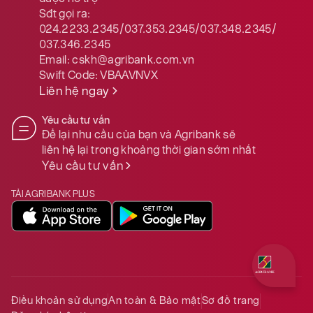
Sđt gọi ra:
024.2233.2345/037.353.2345/037.348.2345/
037.346.2345
Email:
cskh@agribank.com.vn
Swift Code:
VBAAVNVX
Liên hệ ngay
Yêu cầu tư vấn
Để lại nhu cầu của bạn và Agribank sẽ
liên hệ lại trong khoảng thời gian sớm nhất
Yêu cầu tư vấn
TẢI AGRIBANK PLUS
Quý khách 
Điều khoản sử dụng
An toàn & Bảo mật
Sơ đồ trang