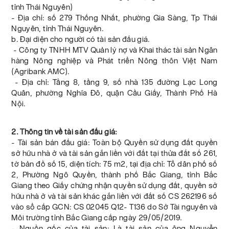
tỉnh Thái Nguyên)
- Địa chỉ: số 279 Thống Nhất, phường Gia Sàng, Tp Thái
Nguyên, tỉnh Thái Nguyên.
b. Đại diện cho người có tài sản đấu giá.
- Công ty TNHH MTV Quản lý nợ và Khai thác tài sản Ngân
hàng Nông nghiệp và Phát triển Nông thôn Việt Nam
(Agribank AMC).
- Địa chỉ: Tầng 8, tầng 9, số nhà 135 đường Lạc Long
Quân, phường Nghĩa Đô, quận Cầu Giấy, Thành Phố Hà
Nội.
2. Thông tin về tài sản đấu giá:
- Tài sản bán đấu giá: Toàn bộ Quyền sử dụng đất quyền
sở hữu nhà ở và tài sản gắn liền với đất tại thửa đất số 261,
tờ bản đồ số 15, diện tích: 75 m2, tại địa chỉ: Tổ dân phố số
2, Phường Ngô Quyền, thành phố Bắc Giang, tỉnh Bắc
Giang theo Giấy chứng nhận quyền sử dụng đất, quyền sở
hữu nhà ở và tài sản khác gắn liền với đất số CS 262196 số
vào sổ cấp GCN: CS 02045 Q12- T136 do Sở Tài nguyên và
Môi trường tỉnh Bắc Giang cấp ngày 29/05/2019.
- Nguồn gốc của tài sản: Là tài sản của ông Nguyễn