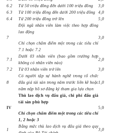
6.2
Từ 50 triệu đồng đến dưới 100 triệu đồng
3,0
6.3
Từ 100 triệu đồng đến dưới 200 triệu đồng
4,0
6.4
Từ 200 triệu đồng trở lên
5,0
Đội ngũ nhân viên làm việc theo hợp đồng
lao động
7
3,0
Chỉ chọn chấm điểm một trong các tiêu chí
7.1 hoặc 7.2
Dưới 03 nhân viên (bao gồm trường hợp
7.1
2,0
không có nhân viên nào)
7.2
Từ 03 nhân viên trở lên
3,0
Có người tập sự hành nghề trong tổ chức
8
đấu giá tài sản trong năm trước liền kề hoặc
1,0
năm nộp hồ sơ đăng ký tham gia lựa chọn
Thù lao dịch vụ đấu giá, chi phí đấu giá
tài sản phù hợp
IV
5,0
Chỉ chọn chấm điểm một trong các tiêu chí
1, 2 hoặc 3
Bằng mức thù lao dịch vụ đấu giá theo quy
1
3,0
định của Bộ Tài chính