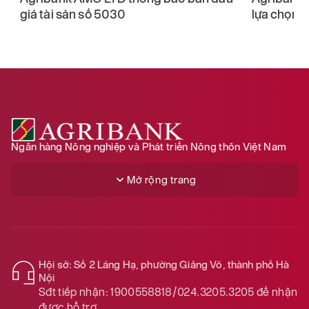
giá tài sản số 5030
lựa chọn t
Ngân hàng Nông nghiệp và Phát triển Nông thôn Việt Nam
Mở rộng trang
Hội sở: Số 2 Láng Hạ, phường Giảng Võ, thành phố Hà
Nội
Sđt tiếp nhận:
1900558818/024.3205.3205
để nhận
được hỗ trợ