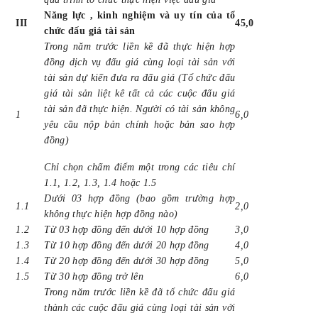
Năng lực , kinh nghiệm và uy tín của tổ
III
45,0
chức đấu giá tài sản
Trong năm trước liền kề đã thực hiện hợp
đồng dịch vụ đấu giá cùng loại tài sản với
tài sản dự kiến đưa ra đấu giá (Tổ chức đấu
giá tài sản liệt kê tất cả các cuộc đấu giá
tài sản đã thực hiện. Người có tài sản không
1
6,0
yêu cầu nộp bản chính hoặc bản sao hợp
đồng)
Chỉ chọn chấm điểm một trong các tiêu chí
1.1, 1.2, 1.3, 1.4 hoặc 1.5
Dưới 03 hợp đồng (bao gồm trường hợp
1.1
2,0
không thực hiện hợp đồng nào)
1.2
Từ 03 hợp đồng đến dưới 10 hợp đồng
3,0
1.3
Từ 10 hợp đồng đến dưới 20 hợp đồng
4,0
1.4
Từ 20 hợp đồng đến dưới 30 hợp đồng
5,0
1.5
Từ 30 hợp đồng trở lên
6,0
Trong năm trước liền kề đã tổ chức đấu giá
thành các cuộc đấu giá cùng loại tài sản với