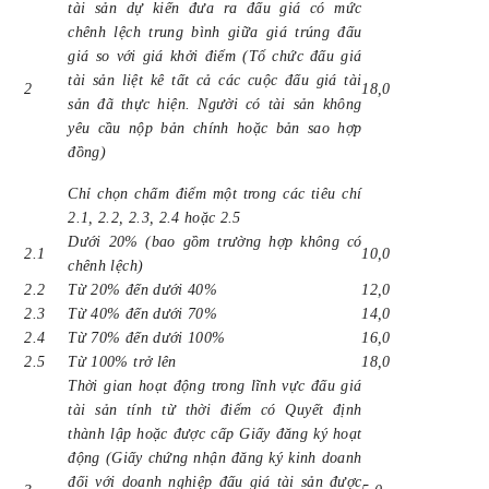
tài sản dự kiến đưa ra đấu giá có mức
chênh lệch trung bình giữa giá trúng đấu
giá so với giá khởi điểm (Tổ chức đấu giá
tài sản liệt kê tất cả các cuộc đấu giá tài
2
18,0
sản đã thực hiện. Người có tài sản không
yêu cầu nộp bản chính hoặc bản sao hợp
đồng)
Chỉ chọn chấm điểm một trong các tiêu chí
2.1, 2.2, 2.3, 2.4 hoặc 2.5
Dưới 20% (bao gồm trường hợp không có
2.1
10,0
chênh lệch)
2.2
Từ 20% đến dưới 40%
12,0
2.3
Từ 40% đến dưới 70%
14,0
2.4
Từ 70% đến dưới 100%
16,0
2.5
Từ 100% trở lên
18,0
Thời gian hoạt động trong lĩnh vực đấu giá
tài sản tính từ thời điểm có Quyết định
thành lập hoặc được cấp Giấy đăng ký hoạt
động (Giấy chứng nhận đăng ký kinh doanh
đối với doanh nghiệp đấu giá tài sản được