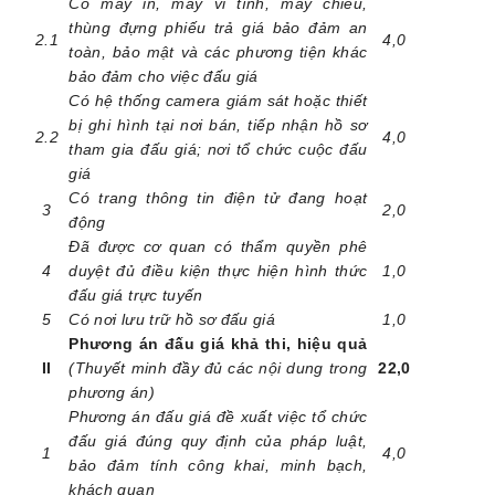
Có máy in, máy vi tính, máy chiếu,
thùng đựng phiếu trả giá bảo đảm an
2.1
4,0
toàn, bảo mật và các phương tiện khác
bảo đảm cho việc đấu giá
Có hệ thống camera giám sát hoặc thiết
bị ghi hình tại nơi bán, tiếp nhận hồ sơ
2.2
4,0
tham gia đấu giá; nơi tổ chức cuộc đấu
giá
Có trang thông tin điện tử đang hoạt
3
2,0
động
Đã được cơ quan có thẩm quyền phê
4
duyệt đủ điều kiện thực hiện hình thức
1,0
đấu giá trực tuyến
5
Có nơi lưu trữ hồ sơ đấu giá
1,0
Phương án đấu giá khả thi, hiệu quả
II
(Thuyết minh đầy đủ các nội dung trong
22,0
phương án)
Phương án đấu giá đề xuất việc tổ chức
đấu giá đúng quy định của pháp luật,
1
4,0
bảo đảm tính công khai, minh bạch,
khách quan