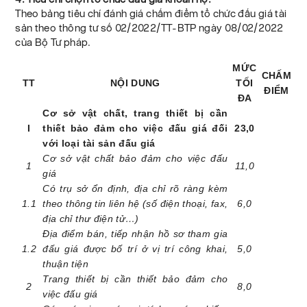
Theo bảng tiêu chí đánh giá chấm điểm tổ chức đấu giá tài
sản theo thông tư số 02/2022/TT-BTP ngày 08/02/2022
của Bộ Tư pháp.
MỨC
CHẤM
TT
NỘI DUNG
TỐI
ĐIỂM
ĐA
Cơ sở vật chất, trang thiết bị cần
I
thiết bảo đảm cho việc đấu giá đối
23,0
với loại tài sản đấu giá
Cơ sở vật chất bảo đảm cho việc đấu
1
11,0
giá
Có trụ sở ổn định, địa chỉ rõ ràng kèm
1.1
theo thông tin liên hệ (số điện thoại, fax,
6,0
địa chỉ thư điện tử…)
Địa điểm bán, tiếp nhận hồ sơ tham gia
1.2
đấu giá được bố trí ở vị trí công khai,
5,0
thuận tiện
Trang thiết bị cần thiết bảo đảm cho
2
8,0
việc đấu giá