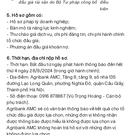
đấu giá tài sản do Bộ Tư pháp công bố
điều
kiện
5. Hồ sơ gồm có:
- Hồ sơ pháp lý doanh nghiệp;
- Bản mô tả năng lực kinh nghiệm;
- Thư chào giá dịch vụ, chi phí đăng tin, chi phí hành chính
tổ chức đấu giá;
- Phương án đấu giá khoản nợ.
6. Thời hạn, địa chỉ nộp hồ sơ.
- Thời hạn: Bắt đầu từ ngày phát hành thông báo đến hết
thứ 4 ngày 28/8/2024 (trong giờ hành chính);
- Địa điểm: Agribank AMC, Tầng 8, tầng 9, số nhà 135
đường Lạc Long Quân, phường Nghĩa Đô, quận Cầu Giấy,
Thành phố Hà Nội.
- Số điện thoại: 0916 878867 (Vũ Trọng Hoàng - Cán bộ
phụ trách).
Agribank AMC sẽ có văn bản thông báo về kết quả cho tổ
chức đấu giá được lựa chọn, những đơn vị không nhận
được thông báo được hiểu là không được lựa chọn và
Agribank AMC không hoàn trả hồ sơ với những đơn vị
không được lựa chọn.