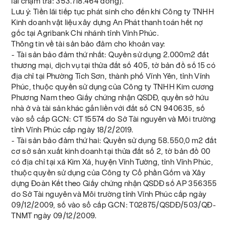
lãi chậm trả: 353.718.464 đồng).
Lưu ý: Tiền lãi tiếp tục phát sinh cho đến khi Công ty TNHH
Kinh doanh vật liệu xây dựng An Phát thanh toán hết nợ
gốc tại Agribank Chi nhánh tỉnh Vĩnh Phúc.
Thông tin về tài sản bảo đảm cho khoản vay:
- Tài sản bảo đảm thứ nhất: Quyền sử dụng 2.000m2 đất
thương mại, dịch vụ tại thửa đất số 405, tờ bản đồ số 15 có
địa chỉ tại Phường Tích Sơn, thành phố Vĩnh Yên, tỉnh Vĩnh
Phúc, thuộc quyền sử dụng của Công ty TNHH Kim cương
Phương Nam theo Giấy chứng nhận QSDĐ, quyền sở hữu
nhà ở và tài sản khác gắn liền với đất số CN 940635, số
vào sổ cấp GCN: CT 15574 do Sở Tài nguyên và Môi trường
tỉnh Vĩnh Phúc cấp ngày 18/2/2019.
- Tài sản bảo đảm thứ hai: Quyền sử dụng 58.550,0 m2 đất
cơ sở sản xuất kinh doanh tại thửa đất số 2, tờ bản đồ 00
có địa chỉ tại xã Kim Xá, huyện Vĩnh Tường, tỉnh Vĩnh Phúc,
thuộc quyền sử dụng của Công ty Cổ phần Gốm và Xây
dựng Đoàn Kết theo Giấy chứng nhận QSDĐ số AP 356355
do Sở Tài nguyên và Môi trường tỉnh Vĩnh Phúc cấp ngày
09/12/2009, số vào sổ cấp GCN: T02875/QSDĐ/503/QĐ-
TNMT ngày 09/12/2009.