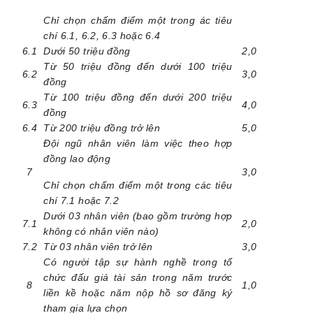
Chỉ chọn chấm điểm một trong ác tiêu
chí 6.1, 6.2, 6.3 hoặc 6.4
6.1
Dưới 50 triệu đồng
2,0
Từ 50 triệu đồng đến dưới 100 triệu
6.2
3,0
đồng
Từ 100 triệu đồng đến dưới 200 triệu
6.3
4,0
đồng
6.4
Từ 200 triệu đồng trở lên
5,0
Đội ngũ nhân viên làm việc theo hợp
đồng lao động
7
3,0
Chỉ chọn chấm điểm một trong các tiêu
chí 7.1 hoặc 7.2
Dưới 03 nhân viên (bao gồm trường hợp
7.1
2,0
không có nhân viên nào)
7.2
Từ 03 nhân viên trở lên
3,0
Có người tập sự hành nghề trong tổ
chức đấu giá tài sản trong năm trước
8
1,0
liền kề hoặc năm nộp hồ sơ đăng ký
tham gia lựa chọn