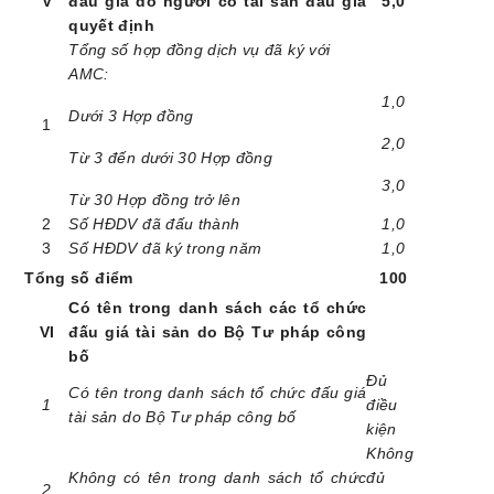
V
đấu giá do người có tài sản đấu giá
5,0
quyết định
Tổng số hợp đồng dịch vụ đã ký với
AMC:
1,0
Dưới 3 Hợp đồng
1
2,0
Từ 3 đến dưới 30 Hợp đồng
3,0
Từ 30 Hợp đồng trở lên
2
Số HĐDV đã đấu thành
1,0
3
Số HĐDV đã ký trong năm
1,0
Tổng số điểm
100
Có tên trong danh sách các tổ chức
VI
đấu giá tài sản do Bộ Tư pháp công
bố
Đủ
Có tên trong danh sách tổ chức đấu giá
1
điều
tài sản do Bộ Tư pháp công bố
kiện
Không
Không có tên trong danh sách tổ chức
đủ
2