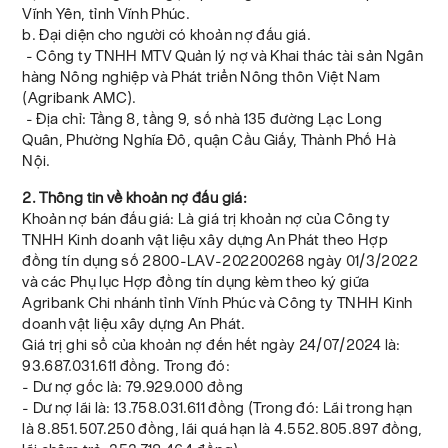
Vĩnh Yên, tỉnh Vĩnh Phúc.
b. Đại diện cho người có khoản nợ đấu giá.
- Công ty TNHH MTV Quản lý nợ và Khai thác tài sản Ngân
hàng Nông nghiệp và Phát triển Nông thôn Việt Nam
(Agribank AMC).
- Địa chỉ: Tầng 8, tầng 9, số nhà 135 đường Lạc Long
Quân, Phường Nghĩa Đô, quận Cầu Giấy, Thành Phố Hà
Nội.
2. Thông tin về khoản nợ đấu giá:
Khoản nợ bán đấu giá: Là giá trị khoản nợ của Công ty
TNHH Kinh doanh vật liệu xây dựng An Phát theo Hợp
đồng tín dụng số 2800-LAV-202200268 ngày 01/3/2022
và các Phụ lục Hợp đồng tín dụng kèm theo ký giữa
Agribank Chi nhánh tỉnh Vĩnh Phúc và Công ty TNHH Kinh
doanh vật liệu xây dựng An Phát.
Giá trị ghi sổ của khoản nợ đến hết ngày 24/07/2024 là:
93.687.031.611 đồng. Trong đó:
- Dư nợ gốc là: 79.929.000 đồng
- Dư nợ lãi là: 13.758.031.611 đồng (Trong đó: Lãi trong hạn
là 8.851.507.250 đồng, lãi quá hạn là 4.552.805.897 đồng,