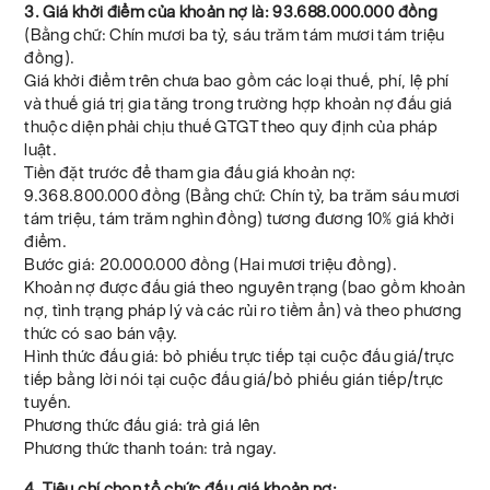
3. Giá khởi điểm của khoản nợ là: 93.688.000.000 đồng
(Bằng chữ: Chín mươi ba tỷ, sáu trăm tám mươi tám triệu
đồng).
Giá khởi điểm trên chưa bao gồm các loại thuế, phí, lệ phí
và thuế giá trị gia tăng trong trường hợp khoản nợ đấu giá
thuộc diện phải chịu thuế GTGT theo quy định của pháp
luật.
Tiền đặt trước để tham gia đấu giá khoản nợ:
9.368.800.000 đồng (Bằng chữ: Chín tỷ, ba trăm sáu mươi
tám triệu, tám trăm nghìn đồng) tương đương 10% giá khởi
điểm.
Bước giá: 20.000.000 đồng (Hai mươi triệu đồng).
Khoản nợ được đấu giá theo nguyên trạng (bao gồm khoản
nợ, tình trạng pháp lý và các rủi ro tiềm ẩn) và theo phương
thức có sao bán vậy.
Hình thức đấu giá: bỏ phiếu trực tiếp tại cuộc đấu giá/trực
tiếp bằng lời nói tại cuộc đấu giá/bỏ phiếu gián tiếp/trực
tuyến.
Phương thức đấu giá: trả giá lên
Phương thức thanh toán: trả ngay.
4. Tiêu chí chọn tổ chức đấu giá khoản nợ: