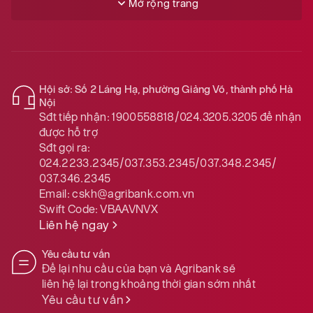
Mở rộng trang
Hội sở: Số 2 Láng Hạ, phường Giảng Võ, thành phố Hà
Nội
Sđt tiếp nhận:
1900558818/024.3205.3205
để nhận
được hỗ trợ
Sđt gọi ra:
024.2233.2345/037.353.2345/037.348.2345/
037.346.2345
Email:
cskh@agribank.com.vn
Swift Code:
VBAAVNVX
Liên hệ ngay
Yêu cầu tư vấn
Để lại nhu cầu của bạn và Agribank sẽ
liên hệ lại trong khoảng thời gian sớm nhất
Yêu cầu tư vấn