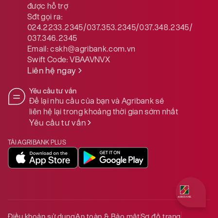
được hỗ trợ
Sđt gọi ra:
024.2233.2345/037.353.2345/037.348.2345/
037.346.2345
Email:
cskh@agribank.com.vn
Swift Code:
VBAAVNVX
Liên hệ ngay
Yêu cầu tư vấn
Để lại nhu cầu của bạn và Agribank sẽ
liên hệ lại trong khoảng thời gian sớm nhất
Yêu cầu tư vấn
TẢI AGRIBANK PLUS
Quý khách 
Điều khoản sử dụng
An toàn & Bảo mật
Sơ đồ trang