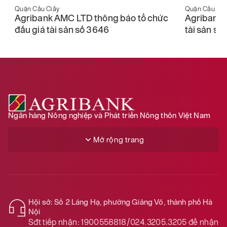
Quận Cầu Ciấy
Quận Cầu Ciấ
Agribank AMC LTD thông báo tổ chức
Agribank 
đấu giá tài sản số 3646
tài sản số
Ngân hàng Nông nghiệp và Phát triển Nông thôn Việt Nam
Mở rộng trang
Hội sở: Số 2 Láng Hạ, phường Giảng Võ, thành phố Hà
Nội
Sđt tiếp nhận:
1900558818/024.3205.3205
để nhận